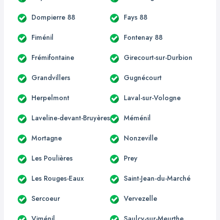
Dompierre 88
Fays 88
Fiménil
Fontenay 88
Frémifontaine
Girecourt-sur-Durbion
Grandvillers
Gugnécourt
Herpelmont
Laval-sur-Vologne
Laveline-devant-Bruyères
Méménil
Mortagne
Nonzeville
Les Poulières
Prey
Les Rouges-Eaux
Saint-Jean-du-Marché
Sercoeur
Vervezelle
Viménil
Saulcy-sur-Meurthe