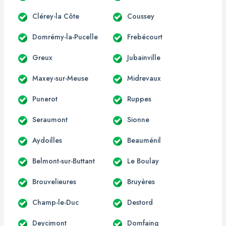
Clérey-la Côte
Coussey
Domrémy-la-Pucelle
Frebécourt
Greux
Jubainville
Maxey-sur-Meuse
Midrevaux
Punerot
Ruppes
Seraumont
Sionne
Aydoilles
Beauménil
Belmont-sur-Buttant
Le Boulay
Brouvelieures
Bruyères
Champ-le-Duc
Destord
Deycimont
Domfaing