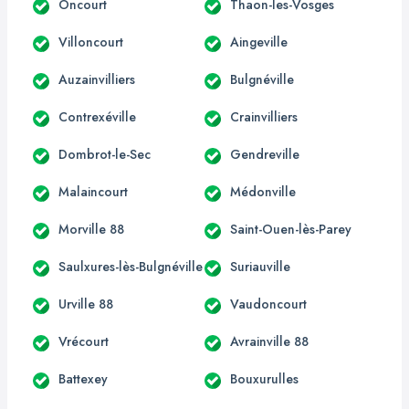
Oncourt
Thaon-les-Vosges
Villoncourt
Aingeville
Auzainvilliers
Bulgnéville
Contrexéville
Crainvilliers
Dombrot-le-Sec
Gendreville
Malaincourt
Médonville
Morville 88
Saint-Ouen-lès-Parey
Saulxures-lès-Bulgnéville
Suriauville
Urville 88
Vaudoncourt
Vrécourt
Avrainville 88
Battexey
Bouxurulles