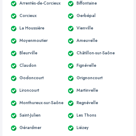
Arrentès-de-Corcieux
Biffontaine
Corcieux
Gerbépal
La Houssière
Vienville
Moyenmoutier
Ameuvelle
Bleurville
Châtillon-sur-Saône
Claudon
Fignévelle
Godoncourt
Grignoncourt
Lironcourt
Martinvelle
Monthureux-sur-Saône
Regnévelle
Saint-Julien
Les Thons
Gérardmer
Liézey