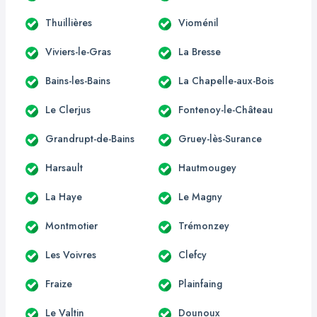
Thuillières
Vioménil
Viviers-le-Gras
La Bresse
Bains-les-Bains
La Chapelle-aux-Bois
Le Clerjus
Fontenoy-le-Château
Grandrupt-de-Bains
Gruey-lès-Surance
Harsault
Hautmougey
La Haye
Le Magny
Montmotier
Trémonzey
Les Voivres
Clefcy
Fraize
Plainfaing
Le Valtin
Dounoux