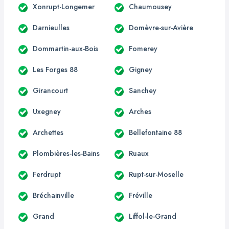
Xonrupt-Longemer
Chaumousey
Darnieulles
Domèvre-sur-Avière
Dommartin-aux-Bois
Fomerey
Les Forges 88
Gigney
Girancourt
Sanchey
Uxegney
Arches
Archettes
Bellefontaine 88
Plombières-les-Bains
Ruaux
Ferdrupt
Rupt-sur-Moselle
Bréchainville
Fréville
Grand
Liffol-le-Grand