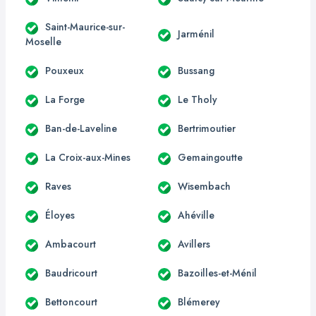
Saint-Maurice-sur-
Jarménil
Moselle
Pouxeux
Bussang
La Forge
Le Tholy
Ban-de-Laveline
Bertrimoutier
La Croix-aux-Mines
Gemaingoutte
Raves
Wisembach
Éloyes
Ahéville
Ambacourt
Avillers
Baudricourt
Bazoilles-et-Ménil
Bettoncourt
Blémerey