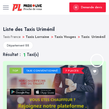
Demande devis
Liste des Taxis Uriménil
Taxis France
>
Taxis Lorraine
>
Taxis Vosges
>
Taxis Uriménil
Département 88
Résultat :
Taxi(s)
1
TOP
TAXI CONVENTIONNÉ
7 PLACES