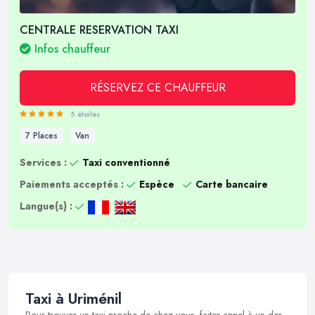
CENTRALE RESERVATION TAXI
Infos chauffeur
RÉSERVEZ CE CHAUFFEUR
5 étoiles
7 Places
Van
Services :
Taxi conventionné
Paiements acceptés :
Espèce
Carte bancaire
Langue(s) :
Taxi à Uriménil
Pour trouver un taxi proche de chez vous, faites appel à un des