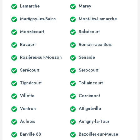
Lamarche
Marey
Martigny-les-Bains
Mont-lès-Lamarche
Morizécourt
Robécourt
Rocourt
Romain-aux-Bois
Rozières-sur-Mouzon
Senaide
Serécourt
Serocourt
Tignécourt
Tollaincourt
Villotte
Cornimont
Ventron
Attignéville
Aulnois
Autigny-la-Tour
Barville 88
Bazoilles-sur-Meuse