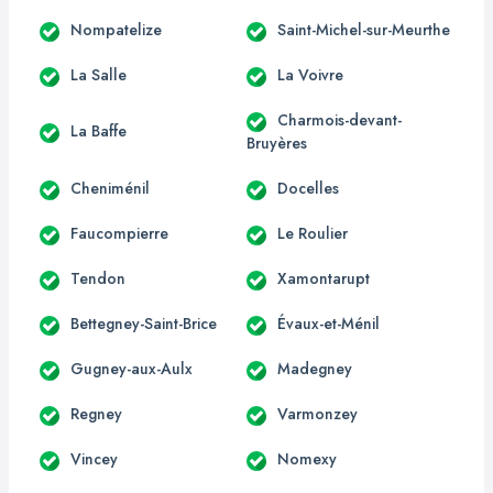
Nompatelize
Saint-Michel-sur-Meurthe
La Salle
La Voivre
Charmois-devant-
La Baffe
Bruyères
Cheniménil
Docelles
Faucompierre
Le Roulier
Tendon
Xamontarupt
Bettegney-Saint-Brice
Évaux-et-Ménil
Gugney-aux-Aulx
Madegney
Regney
Varmonzey
Vincey
Nomexy