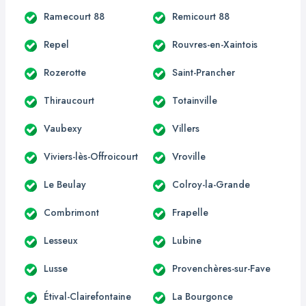
Ramecourt 88
Remicourt 88
Repel
Rouvres-en-Xaintois
Rozerotte
Saint-Prancher
Thiraucourt
Totainville
Vaubexy
Villers
Viviers-lès-Offroicourt
Vroville
Le Beulay
Colroy-la-Grande
Combrimont
Frapelle
Lesseux
Lubine
Lusse
Provenchères-sur-Fave
Étival-Clairefontaine
La Bourgonce