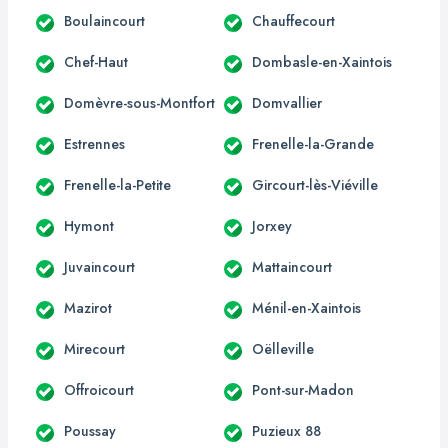
Boulaincourt
Chauffecourt
Chef-Haut
Dombasle-en-Xaintois
Domèvre-sous-Montfort
Domvallier
Estrennes
Frenelle-la-Grande
Frenelle-la-Petite
Gircourt-lès-Viéville
Hymont
Jorxey
Juvaincourt
Mattaincourt
Mazirot
Ménil-en-Xaintois
Mirecourt
Oëlleville
Offroicourt
Pont-sur-Madon
Poussay
Puzieux 88