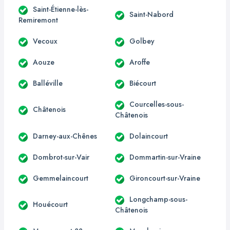
Saint-Étienne-lès-
Saint-Nabord
Remiremont
Vecoux
Golbey
Aouze
Aroffe
Balléville
Biécourt
Courcelles-sous-
Châtenois
Châtenois
Darney-aux-Chênes
Dolaincourt
Dombrot-sur-Vair
Dommartin-sur-Vraine
Gemmelaincourt
Gironcourt-sur-Vraine
Longchamp-sous-
Houécourt
Châtenois