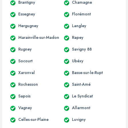
Brantigny
Chamagne
Essegney
Florémont
Hergugney
Langley
Marainville-sur-Madon
Rapey
Rugney
Savigny 88
Socourt
Ubéxy
Xaronval
Basse-sur-le-Rupt
Rochesson
Saint-Amé
Sapois
Le Syndicat
Vagney
Allarmont
Celles-sur-Plaine
Luvigny