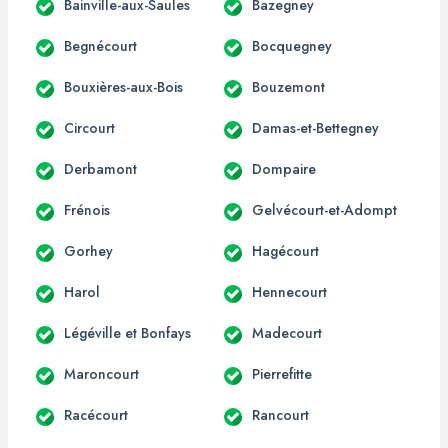
Bainville-aux-Saules
Bazegney
Begnécourt
Bocquegney
Bouxières-aux-Bois
Bouzemont
Circourt
Damas-et-Bettegney
Derbamont
Dompaire
Frénois
Gelvécourt-et-Adompt
Gorhey
Hagécourt
Harol
Hennecourt
Légéville et Bonfays
Madecourt
Maroncourt
Pierrefitte
Racécourt
Rancourt