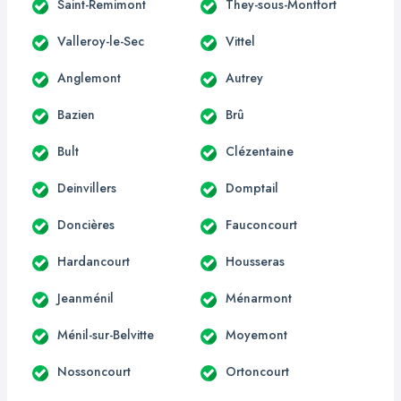
Saint-Remimont
They-sous-Montfort
Valleroy-le-Sec
Vittel
Anglemont
Autrey
Bazien
Brû
Bult
Clézentaine
Deinvillers
Domptail
Doncières
Fauconcourt
Hardancourt
Housseras
Jeanménil
Ménarmont
Ménil-sur-Belvitte
Moyemont
Nossoncourt
Ortoncourt