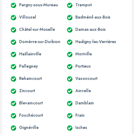
Pargny-sous-Mureau
Trampot
Villouxel
Badménil-aux-Bois
Châtel-sur-Moselle
Damas-aux-Bois
Domèvre-sur-Durbion
Hadigny-les-Verrières
Haillainville
Moriville
Pallegney
Portieux
Rehaincourt
Vaxoncourt
Zincourt
Ainvelle
Blevaincourt
Damblain
Fouchécourt
Frain
Gignéville
Isches