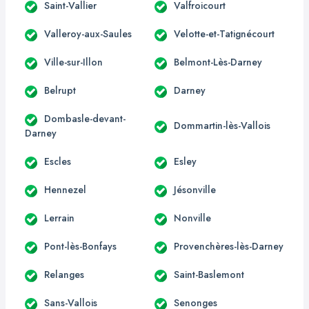
Saint-Vallier
Valfroicourt
Valleroy-aux-Saules
Velotte-et-Tatignécourt
Ville-sur-Illon
Belmont-Lès-Darney
Belrupt
Darney
Dombasle-devant-
Dommartin-lès-Vallois
Darney
Escles
Esley
Hennezel
Jésonville
Lerrain
Nonville
Pont-lès-Bonfays
Provenchères-lès-Darney
Relanges
Saint-Baslemont
Sans-Vallois
Senonges