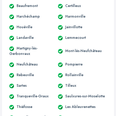
Beaufremont
Certilleux
Harchéchamp
Harmonville
Houéville
Jainvillotte
Landaville
Lemmecourt
Martigny-lès-
Mont-lès-Neufchâteau
Gerbonvaux
Neufchâteau
Pompierre
Rebeuville
Rollainville
Sartes
Tilleux
Tranqueville-Graux
Saulxures-sur-Moselotte
Thiéfosse
Les Ableuvenettes