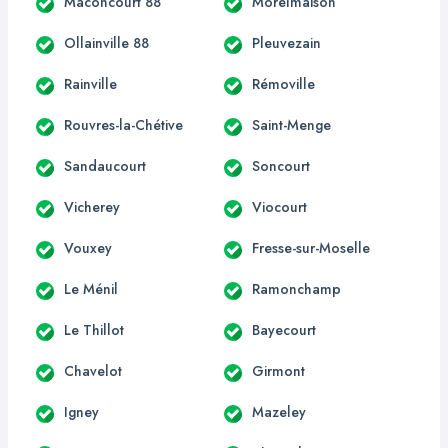
Maconcourt 88
Morelmaison
Ollainville 88
Pleuvezain
Rainville
Rémoville
Rouvres-la-Chétive
Saint-Menge
Sandaucourt
Soncourt
Vicherey
Viocourt
Vouxey
Fresse-sur-Moselle
Le Ménil
Ramonchamp
Le Thillot
Bayecourt
Chavelot
Girmont
Igney
Mazeley