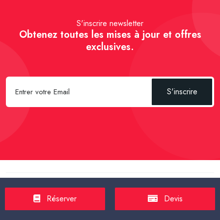
S'inscrire newsletter
Obtenez toutes les mises à jour et offres
exclusives.
S'inscrire
Spécial Passager :
Réserver un Taxi VSL
-
Réserver un Taxi
TPMR
-
Transport sanitaire, médicalisé
-
Tarif taxi en France en
Réserver
Devis
2025
-
Un Taxi partagé pour l' aéroport
-
Réservez une