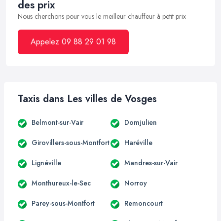
des prix
Nous cherchons pour vous le meilleur chauffeur à petit prix
Appelez 09 88 29 01 98
Taxis dans Les villes de Vosges
Belmont-sur-Vair
Domjulien
Girovillers-sous-Montfort
Haréville
Lignéville
Mandres-sur-Vair
Monthureux-le-Sec
Norroy
Parey-sous-Montfort
Remoncourt