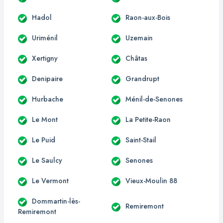
Hadol
Raon-aux-Bois
Uriménil
Uzemain
Xertigny
Châtas
Denipaire
Grandrupt
Hurbache
Ménil-de-Senones
Le Mont
La Petite-Raon
Le Puid
Saint-Stail
Le Saulcy
Senones
Le Vermont
Vieux-Moulin 88
Dommartin-lès-
Remiremont
Remiremont