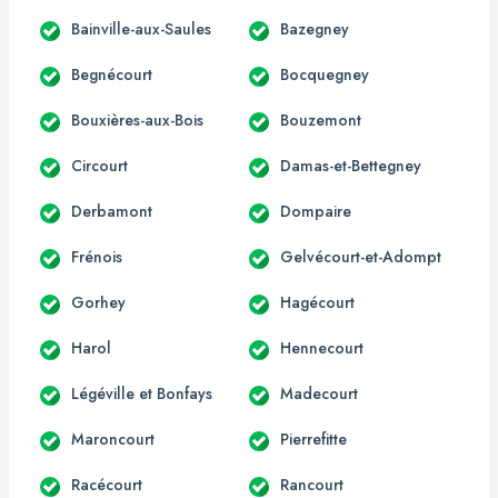
Bainville-aux-Saules
Bazegney
Begnécourt
Bocquegney
Bouxières-aux-Bois
Bouzemont
Circourt
Damas-et-Bettegney
Derbamont
Dompaire
Frénois
Gelvécourt-et-Adompt
Gorhey
Hagécourt
Harol
Hennecourt
Légéville et Bonfays
Madecourt
Maroncourt
Pierrefitte
Racécourt
Rancourt