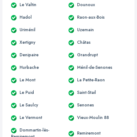
Le Valtin
Dounoux
Hadol
Raon-aux-Bois
Uriménil
Uzemain
Xertigny
Châtas
Denipaire
Grandrupt
Hurbache
Ménil-de-Senones
Le Mont
La Petite-Raon
Le Puid
Saint-Stail
Le Saulcy
Senones
Le Vermont
Vieux-Moulin 88
Dommartin-lès-
Remiremont
Remiremont