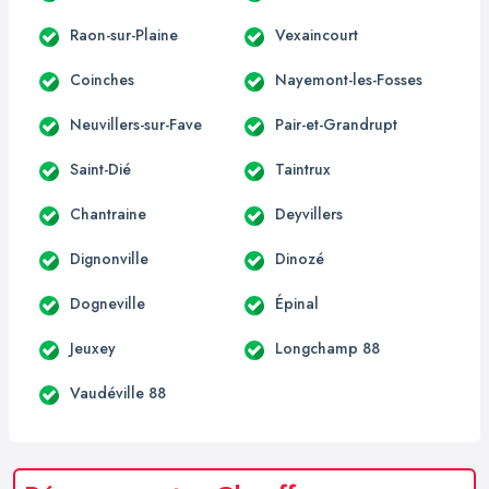
Raon-sur-Plaine
Vexaincourt
Coinches
Nayemont-les-Fosses
Neuvillers-sur-Fave
Pair-et-Grandrupt
Saint-Dié
Taintrux
Chantraine
Deyvillers
Dignonville
Dinozé
Dogneville
Épinal
Jeuxey
Longchamp 88
Vaudéville 88