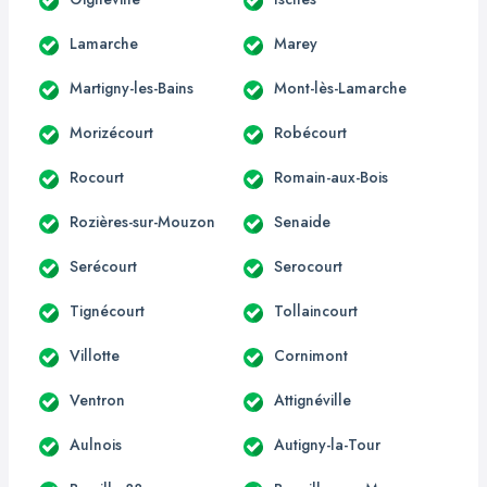
Lamarche
Marey
Martigny-les-Bains
Mont-lès-Lamarche
Morizécourt
Robécourt
Rocourt
Romain-aux-Bois
Rozières-sur-Mouzon
Senaide
Serécourt
Serocourt
Tignécourt
Tollaincourt
Villotte
Cornimont
Ventron
Attignéville
Aulnois
Autigny-la-Tour