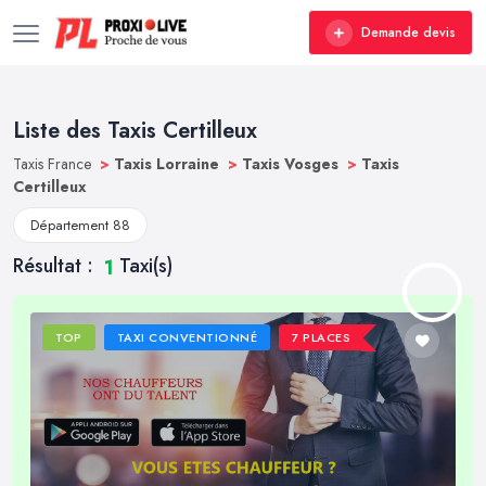
Demande devis
Liste des Taxis Certilleux
Taxis France
>
Taxis Lorraine
>
Taxis Vosges
>
Taxis
Certilleux
Département 88
Résultat :
Taxi(s)
1
TOP
TAXI CONVENTIONNÉ
7 PLACES