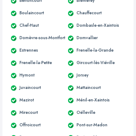
Bettoncourt
Blémerey
Boulaincourt
Chauffecourt
Chef-Haut
Dombasle-en-Xaintois
Domèvre-sous-Montfort
Domvallier
Estrennes
Frenelle-la-Grande
Frenelle-la-Petite
Gircourt-lès-Viéville
Hymont
Jorxey
Juvaincourt
Mattaincourt
Mazirot
Ménil-en-Xaintois
Mirecourt
Oëlleville
Offroicourt
Pont-sur-Madon