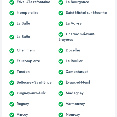
Étival-Clairefontaine
La Bourgonce
Nompatelize
Saint-Michel-sur-Meurthe
La Salle
La Voivre
Charmois-devant-
La Baffe
Bruyères
Cheniménil
Docelles
Faucompierre
Le Roulier
Tendon
Xamontarupt
Bettegney-Saint-Brice
Évaux-et-Ménil
Gugney-aux-Aulx
Madegney
Regney
Varmonzey
Vincey
Nomexy