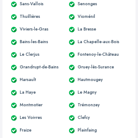
Sans-Vallois
Senonges
Thuillières
Vioménil
Viviers-le-Gras
La Bresse
Bains-les-Bains
La Chapelle-aux-Bois
Le Clerjus
Fontenoy-le-Château
Grandrupt-de-Bains
Gruey-lès-Surance
Harsault
Hautmougey
La Haye
Le Magny
Montmotier
Trémonzey
Les Voivres
Clefcy
Fraize
Plainfaing