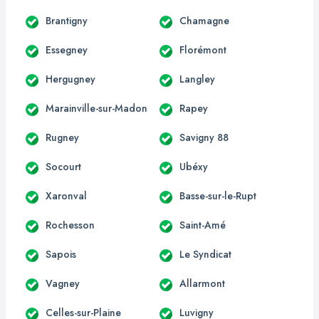
Brantigny
Chamagne
Essegney
Florémont
Hergugney
Langley
Marainville-sur-Madon
Rapey
Rugney
Savigny 88
Socourt
Ubéxy
Xaronval
Basse-sur-le-Rupt
Rochesson
Saint-Amé
Sapois
Le Syndicat
Vagney
Allarmont
Celles-sur-Plaine
Luvigny