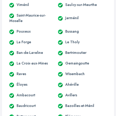
Viménil
Saulcy-sur-Meurthe
Saint-Maurice-sur-
Jarménil
Moselle
Pouxeux
Bussang
La Forge
Le Tholy
Ban-de-Laveline
Bertrimoutier
La Croix-aux-Mines
Gemaingoutte
Raves
Wisembach
Éloyes
Ahéville
Ambacourt
Avillers
Baudricourt
Bazoilles-et-Ménil