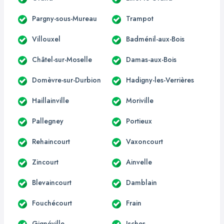
Pargny-sous-Mureau
Trampot
Villouxel
Badménil-aux-Bois
Châtel-sur-Moselle
Damas-aux-Bois
Domèvre-sur-Durbion
Hadigny-les-Verrières
Haillainville
Moriville
Pallegney
Portieux
Rehaincourt
Vaxoncourt
Zincourt
Ainvelle
Blevaincourt
Damblain
Fouchécourt
Frain
Gignéville
Isches