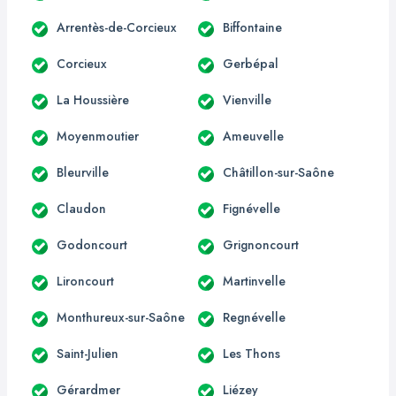
Arrentès-de-Corcieux
Biffontaine
Corcieux
Gerbépal
La Houssière
Vienville
Moyenmoutier
Ameuvelle
Bleurville
Châtillon-sur-Saône
Claudon
Fignévelle
Godoncourt
Grignoncourt
Lironcourt
Martinvelle
Monthureux-sur-Saône
Regnévelle
Saint-Julien
Les Thons
Gérardmer
Liézey