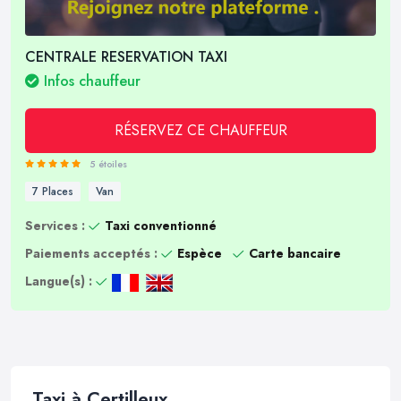
CENTRALE RESERVATION TAXI
Infos chauffeur
RÉSERVEZ CE CHAUFFEUR
5 étoiles
7 Places
Van
Services :
Taxi conventionné
Paiements acceptés :
Espèce
Carte bancaire
Langue(s) :
Taxi à Certilleux