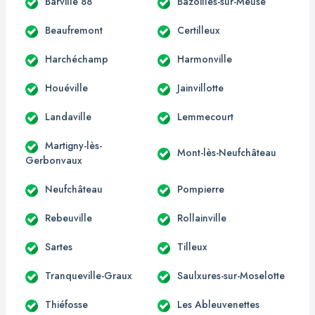
Barville 88
Bazoilles-sur-Meuse
Beaufremont
Certilleux
Harchéchamp
Harmonville
Houéville
Jainvillotte
Landaville
Lemmecourt
Martigny-lès-
Mont-lès-Neufchâteau
Gerbonvaux
Neufchâteau
Pompierre
Rebeuville
Rollainville
Sartes
Tilleux
Tranqueville-Graux
Saulxures-sur-Moselotte
Thiéfosse
Les Ableuvenettes