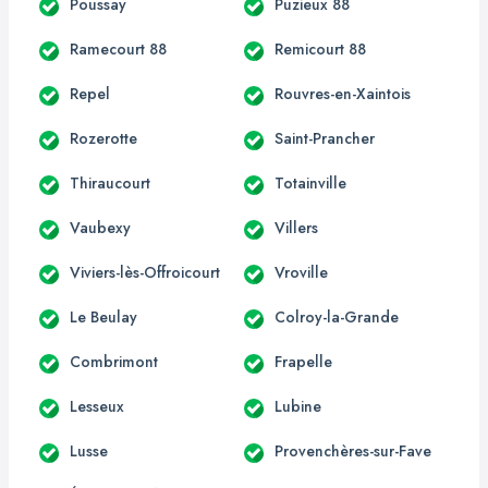
Poussay
Puzieux 88
Ramecourt 88
Remicourt 88
Repel
Rouvres-en-Xaintois
Rozerotte
Saint-Prancher
Thiraucourt
Totainville
Vaubexy
Villers
Viviers-lès-Offroicourt
Vroville
Le Beulay
Colroy-la-Grande
Combrimont
Frapelle
Lesseux
Lubine
Lusse
Provenchères-sur-Fave