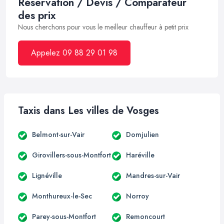
Réservation / Devis / Comparateur
des prix
Nous cherchons pour vous le meilleur chauffeur à petit prix
Appelez 09 88 29 01 98
Taxis dans Les villes de Vosges
Belmont-sur-Vair
Domjulien
Girovillers-sous-Montfort
Haréville
Lignéville
Mandres-sur-Vair
Monthureux-le-Sec
Norroy
Parey-sous-Montfort
Remoncourt