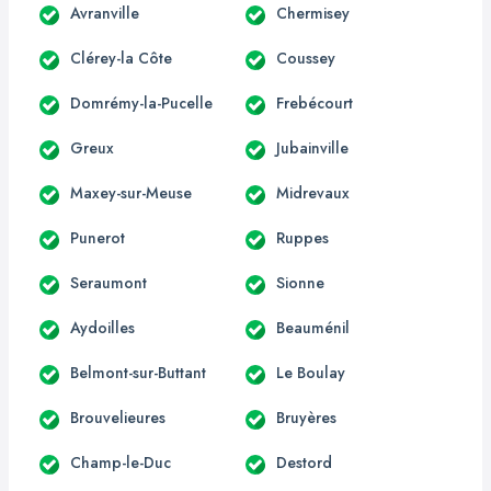
Avranville
Chermisey
Clérey-la Côte
Coussey
Domrémy-la-Pucelle
Frebécourt
Greux
Jubainville
Maxey-sur-Meuse
Midrevaux
Punerot
Ruppes
Seraumont
Sionne
Aydoilles
Beauménil
Belmont-sur-Buttant
Le Boulay
Brouvelieures
Bruyères
Champ-le-Duc
Destord