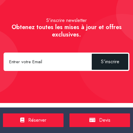
S'inscrire newsletter
Obtenez toutes les mises à jour et offres
exclusives.
S'inscrire
Spécial Passager :
Réserver un Taxi VSL
-
Réserver un Taxi
Réserver
Devis
TPMR
-
Transport sanitaire, médicalisé
-
Tarif taxi en France en
2025
-
Un Taxi partagé pour l' aéroport
-
Réservez une