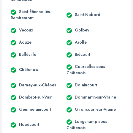
Saint-Étienne-lès-
Saint-Nabord
Remiremont
Vecoux
Golbey
Aouze
Aroffe
Balléville
Biécourt
Courcelles-sous-
Châtenois
Châtenois
Darney-aux-Chênes
Dolaincourt
Dombrot-sur-Vair
Dommartin-sur-Vraine
Gemmelaincourt
Gironcourt-sur-Vraine
Longchamp-sous-
Houécourt
Châtenois