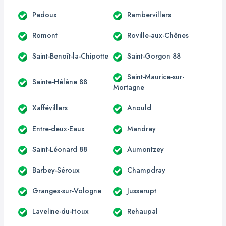
Padoux
Rambervillers
Romont
Roville-aux-Chênes
Saint-Benoît-la-Chipotte
Saint-Gorgon 88
Saint-Maurice-sur-
Sainte-Hélène 88
Mortagne
Xaffévillers
Anould
Entre-deux-Eaux
Mandray
Saint-Léonard 88
Aumontzey
Barbey-Séroux
Champdray
Granges-sur-Vologne
Jussarupt
Laveline-du-Houx
Rehaupal