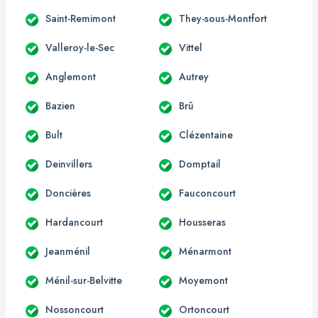
Saint-Remimont
They-sous-Montfort
Valleroy-le-Sec
Vittel
Anglemont
Autrey
Bazien
Brû
Bult
Clézentaine
Deinvillers
Domptail
Doncières
Fauconcourt
Hardancourt
Housseras
Jeanménil
Ménarmont
Ménil-sur-Belvitte
Moyemont
Nossoncourt
Ortoncourt