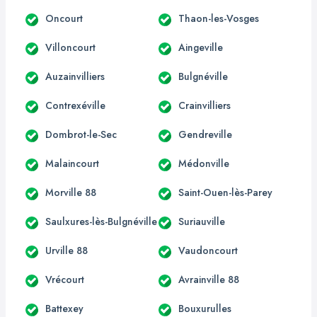
Oncourt
Thaon-les-Vosges
Villoncourt
Aingeville
Auzainvilliers
Bulgnéville
Contrexéville
Crainvilliers
Dombrot-le-Sec
Gendreville
Malaincourt
Médonville
Morville 88
Saint-Ouen-lès-Parey
Saulxures-lès-Bulgnéville
Suriauville
Urville 88
Vaudoncourt
Vrécourt
Avrainville 88
Battexey
Bouxurulles