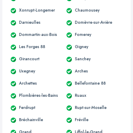
Xonrupt-Longemer
Chaumousey
Darnieulles
Domèvre-sur-Avière
Dommartin-aux-Bois
Fomerey
Les Forges 88
Gigney
Girancourt
Sanchey
Uxegney
Arches
Archettes
Bellefontaine 88
Plombières-les-Bains
Ruaux
Ferdrupt
Rupt-sur-Moselle
Bréchainville
Fréville
Grand
Liffol-le-Grand