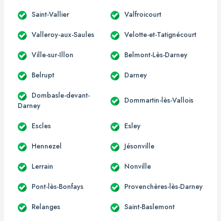
Saint-Vallier
Valfroicourt
Valleroy-aux-Saules
Velotte-et-Tatignécourt
Ville-sur-Illon
Belmont-Lès-Darney
Belrupt
Darney
Dombasle-devant-
Dommartin-lès-Vallois
Darney
Escles
Esley
Hennezel
Jésonville
Lerrain
Nonville
Pont-lès-Bonfays
Provenchères-lès-Darney
Relanges
Saint-Baslemont