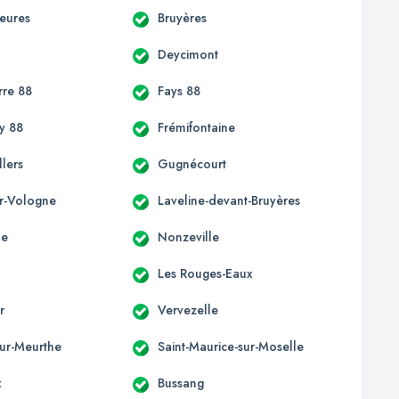
ieures
Bruyères
Deycimont
re 88
Fays 88
y 88
Frémifontaine
lers
Gugnécourt
ur-Vologne
Laveline-devant-Bruyères
ne
Nonzeville
Les Rouges-Eaux
r
Vervezelle
sur-Meurthe
Saint-Maurice-sur-Moselle
x
Bussang