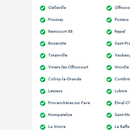
Oëlleville
Offroico
Poussay
Puzieux
Remicourt 88
Repel
Rozerotte
Saint-Pr
Totainville
Vaubex
Viviers-lès-Offroicourt
Vroville
Colroy-la-Grande
Combri
Lesseux
Lubine
Provenchères-sur-Fave
Étival-C
Nompatelize
Saint-Mi
La Voivre
La Baffe