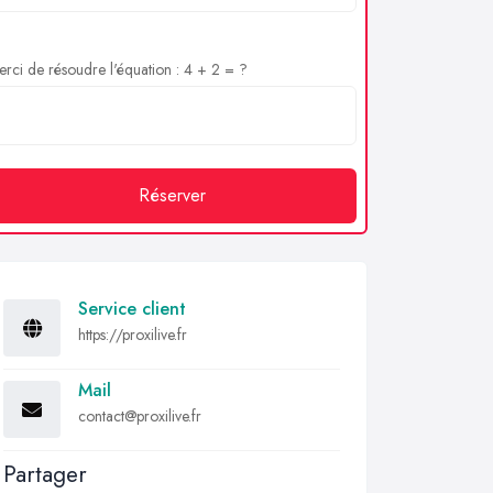
rci de résoudre l'équation : 4 + 2 = ?
Réserver
Service client
https://proxilive.fr
Mail
contact@proxilive.fr
Partager