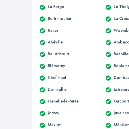
La Forge
Le Thol
Bertrimoutier
La Croi
Raves
Wisemb
Ahéville
Ambaco
Baudricourt
Bazoille
Blémerey
Boulain
Chef-Haut
Dombasl
Domvallier
Estrenn
Frenelle-la-Petite
Gircourt
Jorxey
Juvainco
Mazirot
Ménil-en