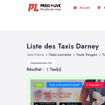
Accueil
M
Liste des Taxis Darney
Taxis France
>
Taxis Lorraine
>
Taxis Vosges
>
T
Département 88
Résultat :
Taxi(s)
1
TOP
TAXI CONVENTIONNÉ
7 PLACES