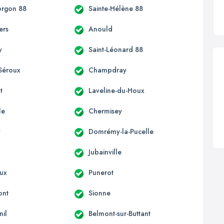
orgon 88
Sainte-Hélène 88
ers
Anould
y
Saint-Léonard 88
Séroux
Champdray
t
Laveline-du-Houx
le
Chermisey
y
Domrémy-la-Pucelle
Jubainville
ux
Punerot
ont
Sionne
il
Belmont-sur-Buttant