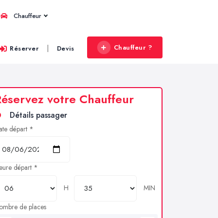
Chauffeur
Chauffeur ?
|
Réserver
Devis
éservez votre Chauffeur
Détails passager
ate départ *
eure départ *
H
MIN
ombre de places