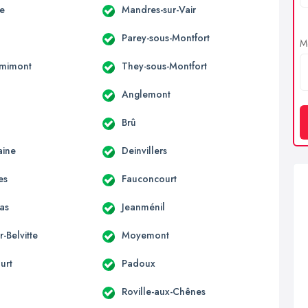
le
Mandres-sur-Vair
Parey-sous-Montfort
Me
emimont
They-sous-Montfort
Anglemont
Brû
aine
Deinvillers
es
Fauconcourt
as
Jeanménil
r-Belvitte
Moyemont
urt
Padoux
Roville-aux-Chênes