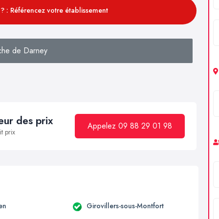
? : Référencez votre établissement
che de Darney
ur des prix
Appelez 09 88 29 01 98
t prix
en
Girovillers-sous-Montfort