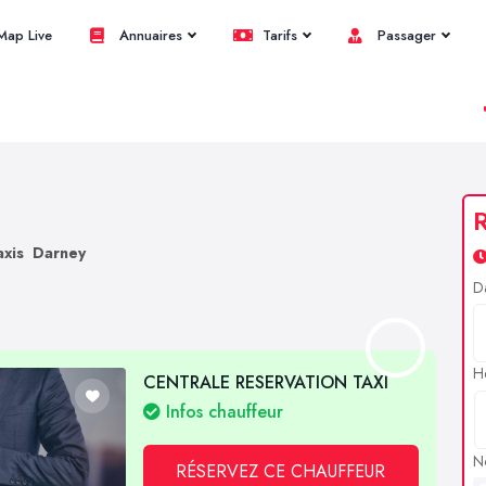
ap Live
Annuaires
Tarifs
Passager
R
axis Darney
D
H
CENTRALE RESERVATION TAXI
Infos chauffeur
N
RÉSERVEZ CE CHAUFFEUR