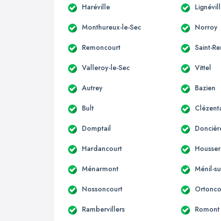
Haréville
Lignévil
Monthureux-le-Sec
Norroy
Remoncourt
Saint-R
Valleroy-le-Sec
Vittel
Autrey
Bazien
Bult
Clézent
Domptail
Doncièr
Hardancourt
Housser
Ménarmont
Ménil-su
Nossoncourt
Ortonco
Rambervillers
Romont