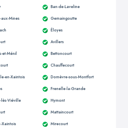
y
Ban-de-Laveline
x-aux-Mines
Gemaingoutte
ach
Éloyes
urt
Avillers
s-et-Ménil
Bettoncourt
court
Chauffecourt
e-en-Xaintois
Domèvre-sous-Montfort
es
Frenelle-la-Grande
-lès-Viéville
Hymont
urt
Mattaincourt
-Xaintois
Mirecourt