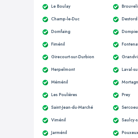
Le Boulay
Brouvel
Champ-le-Duc
Destord
Domfaing
Dompier
Fiménil
Fontena
Girecourt-sur-Durbion
Grandvil
Herpelmont
Laval-s
Méménil
Mortag
Les Poulières
Prey
Saint-Jean-du-Marché
Sercoeu
Viménil
Saulcy-
Jarménil
Pouxeu