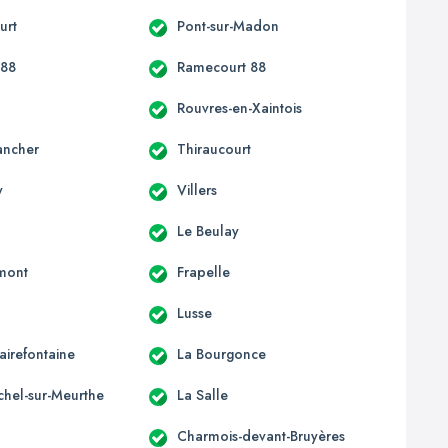
urt
Pont-sur-Madon
 88
Ramecourt 88
Rouvres-en-Xaintois
ancher
Thiraucourt
y
Villers
Le Beulay
mont
Frapelle
Lusse
lairefontaine
La Bourgonce
chel-sur-Meurthe
La Salle
Charmois-devant-Bruyères