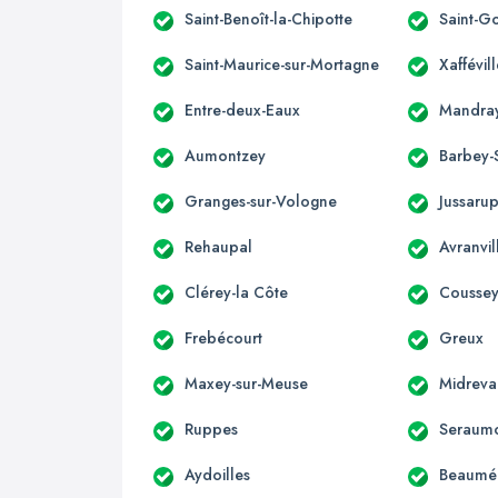
Saint-Benoît-la-Chipotte
Saint-G
Saint-Maurice-sur-Mortagne
Xaffévill
Entre-deux-Eaux
Mandra
Aumontzey
Barbey-
Granges-sur-Vologne
Jussarup
Rehaupal
Avranvil
Clérey-la Côte
Cousse
Frebécourt
Greux
Maxey-sur-Meuse
Midreva
Ruppes
Seraum
Aydoilles
Beaumén