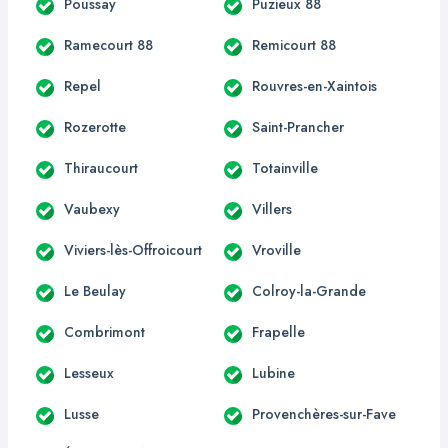
Poussay
Puzieux 88
Ramecourt 88
Remicourt 88
Repel
Rouvres-en-Xaintois
Rozerotte
Saint-Prancher
Thiraucourt
Totainville
Vaubexy
Villers
Viviers-lès-Offroicourt
Vroville
Le Beulay
Colroy-la-Grande
Combrimont
Frapelle
Lesseux
Lubine
Lusse
Provenchères-sur-Fave