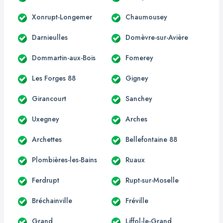
Xonrupt-Longemer
Chaumousey
Darnieulles
Domèvre-sur-Avière
Dommartin-aux-Bois
Fomerey
Les Forges 88
Gigney
Girancourt
Sanchey
Uxegney
Arches
Archettes
Bellefontaine 88
Plombières-les-Bains
Ruaux
Ferdrupt
Rupt-sur-Moselle
Bréchainville
Fréville
Grand
Liffol-le-Grand