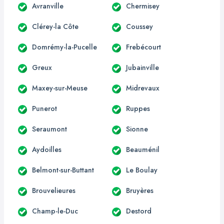
Avranville
Chermisey
Clérey-la Côte
Coussey
Domrémy-la-Pucelle
Frebécourt
Greux
Jubainville
Maxey-sur-Meuse
Midrevaux
Punerot
Ruppes
Seraumont
Sionne
Aydoilles
Beauménil
Belmont-sur-Buttant
Le Boulay
Brouvelieures
Bruyères
Champ-le-Duc
Destord