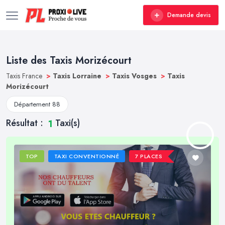
Demande devis
Liste des Taxis Morizécourt
Taxis France
>
Taxis Lorraine
>
Taxis Vosges
>
Taxis
Morizécourt
Département 88
Résultat :
Taxi(s)
1
TOP
TAXI CONVENTIONNÉ
7 PLACES