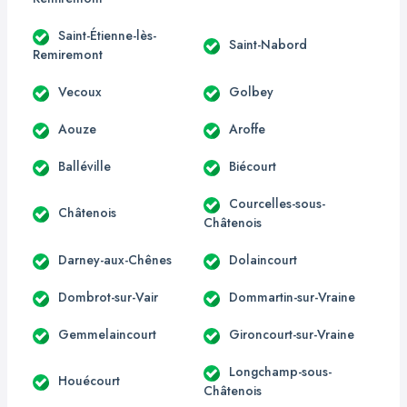
Saint-Étienne-lès-
Saint-Nabord
Remiremont
Vecoux
Golbey
Aouze
Aroffe
Balléville
Biécourt
Courcelles-sous-
Châtenois
Châtenois
Darney-aux-Chênes
Dolaincourt
Dombrot-sur-Vair
Dommartin-sur-Vraine
Gemmelaincourt
Gironcourt-sur-Vraine
Longchamp-sous-
Houécourt
Châtenois