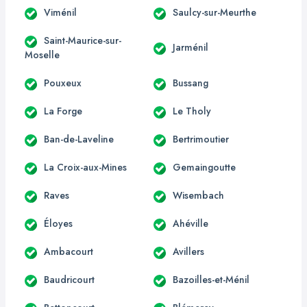
Viménil
Saulcy-sur-Meurthe
Saint-Maurice-sur-
Jarménil
Moselle
Pouxeux
Bussang
La Forge
Le Tholy
Ban-de-Laveline
Bertrimoutier
La Croix-aux-Mines
Gemaingoutte
Raves
Wisembach
Éloyes
Ahéville
Ambacourt
Avillers
Baudricourt
Bazoilles-et-Ménil