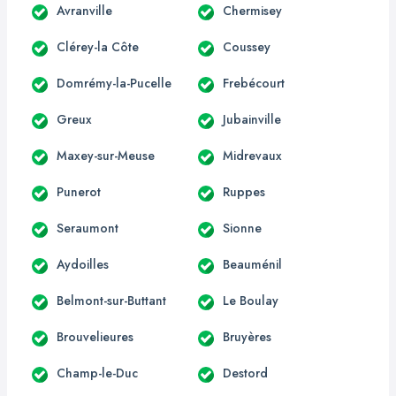
Avranville
Chermisey
Clérey-la Côte
Coussey
Domrémy-la-Pucelle
Frebécourt
Greux
Jubainville
Maxey-sur-Meuse
Midrevaux
Punerot
Ruppes
Seraumont
Sionne
Aydoilles
Beauménil
Belmont-sur-Buttant
Le Boulay
Brouvelieures
Bruyères
Champ-le-Duc
Destord