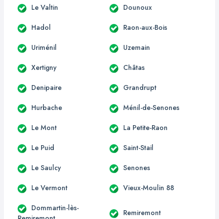
Le Valtin
Dounoux
Hadol
Raon-aux-Bois
Uriménil
Uzemain
Xertigny
Châtas
Denipaire
Grandrupt
Hurbache
Ménil-de-Senones
Le Mont
La Petite-Raon
Le Puid
Saint-Stail
Le Saulcy
Senones
Le Vermont
Vieux-Moulin 88
Dommartin-lès-
Remiremont
Remiremont