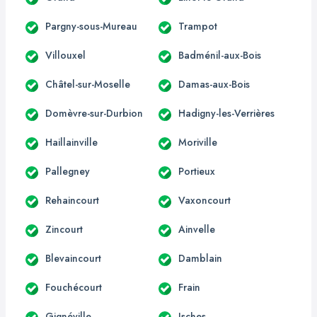
Pargny-sous-Mureau
Trampot
Villouxel
Badménil-aux-Bois
Châtel-sur-Moselle
Damas-aux-Bois
Domèvre-sur-Durbion
Hadigny-les-Verrières
Haillainville
Moriville
Pallegney
Portieux
Rehaincourt
Vaxoncourt
Zincourt
Ainvelle
Blevaincourt
Damblain
Fouchécourt
Frain
Gignéville
Isches