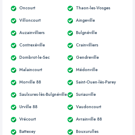
Oncourt
Thaon-les-Vosges
Villoncourt
Aingeville
Auzainvilliers
Bulgnéville
Contrexéville
Crainvilliers
Dombrot-le-Sec
Gendreville
Malaincourt
Médonville
Morville 88
Saint-Ouen-lès-Parey
Saulxures-lès-Bulgnéville
Suriauville
Urville 88
Vaudoncourt
Vrécourt
Avrainville 88
Battexey
Bouxurulles