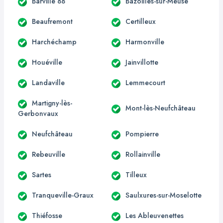
Barville 88
Bazoilles-sur-Meuse
Beaufremont
Certilleux
Harchéchamp
Harmonville
Houéville
Jainvillotte
Landaville
Lemmecourt
Martigny-lès-
Mont-lès-Neufchâteau
Gerbonvaux
Neufchâteau
Pompierre
Rebeuville
Rollainville
Sartes
Tilleux
Tranqueville-Graux
Saulxures-sur-Moselotte
Thiéfosse
Les Ableuvenettes