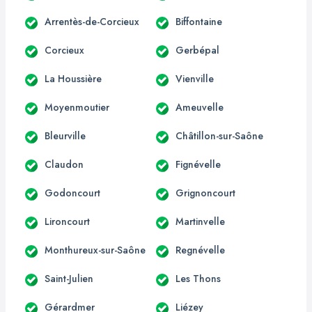
Arrentès-de-Corcieux
Biffontaine
Corcieux
Gerbépal
La Houssière
Vienville
Moyenmoutier
Ameuvelle
Bleurville
Châtillon-sur-Saône
Claudon
Fignévelle
Godoncourt
Grignoncourt
Lironcourt
Martinvelle
Monthureux-sur-Saône
Regnévelle
Saint-Julien
Les Thons
Gérardmer
Liézey