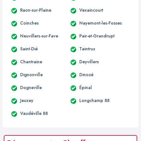
Raon-sur-Plaine
Vexaincourt
Coinches
Nayemont-les-Fosses
Neuvillers-sur-Fave
Pair-et-Grandrupt
Saint-Dié
Taintrux
Chantraine
Deyvillers
Dignonville
Dinozé
Dogneville
Épinal
Jeuxey
Longchamp 88
Vaudéville 88