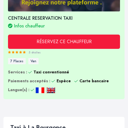
CENTRALE RESERVATION TAXI
Infos chauffeur
RÉSERVEZ CE CHAUFFEUR
5 étoiles
7 Places
Van
Services :
Taxi conventionné
Paiements acceptés :
Espèce
Carte bancaire
Langue(s) :
Taxi à La Bourgonce