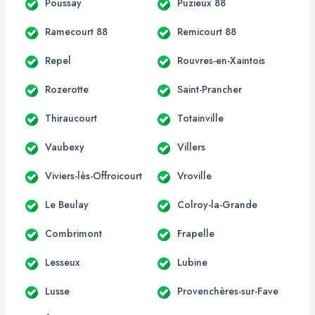
Poussay
Puzieux 88
Ramecourt 88
Remicourt 88
Repel
Rouvres-en-Xaintois
Rozerotte
Saint-Prancher
Thiraucourt
Totainville
Vaubexy
Villers
Viviers-lès-Offroicourt
Vroville
Le Beulay
Colroy-la-Grande
Combrimont
Frapelle
Lesseux
Lubine
Lusse
Provenchères-sur-Fave