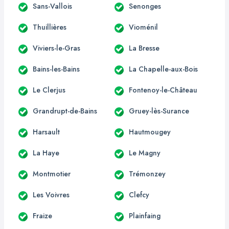
Sans-Vallois
Senonges
Thuillières
Vioménil
Viviers-le-Gras
La Bresse
Bains-les-Bains
La Chapelle-aux-Bois
Le Clerjus
Fontenoy-le-Château
Grandrupt-de-Bains
Gruey-lès-Surance
Harsault
Hautmougey
La Haye
Le Magny
Montmotier
Trémonzey
Les Voivres
Clefcy
Fraize
Plainfaing