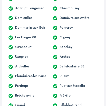
Xonrupt-Longemer
Chaumousey
Darnieulles
Domèvre-sur-Avière
Dommartin-aux-Bois
Fomerey
Les Forges 88
Gigney
Girancourt
Sanchey
Uxegney
Arches
Archettes
Bellefontaine 88
Plombières-les-Bains
Ruaux
Ferdrupt
Rupt-sur-Moselle
Bréchainville
Fréville
Grand
Liffol-le-Grand