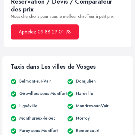
Réservation / Devis / Comparateur
des prix
Nous cherchons pour vous le meilleur chauffeur à petit prix
Appelez 09 88 29 01 98
Taxis dans Les villes de Vosges
Belmont-sur-Vair
Domjulien
Girovillers-sous-Montfort
Haréville
Lignéville
Mandres-sur-Vair
Monthureux-le-Sec
Norroy
Parey-sous-Montfort
Remoncourt