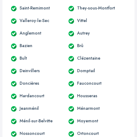
Saint-Remimont
They-sous-Montfort
Valleroy-le-Sec
Vittel
Anglemont
Autrey
Bazien
Brû
Bult
Clézentaine
Deinvillers
Domptail
Doncières
Fauconcourt
Hardancourt
Housseras
Jeanménil
Ménarmont
Ménil-sur-Belvitte
Moyemont
Nossoncourt
Ortoncourt