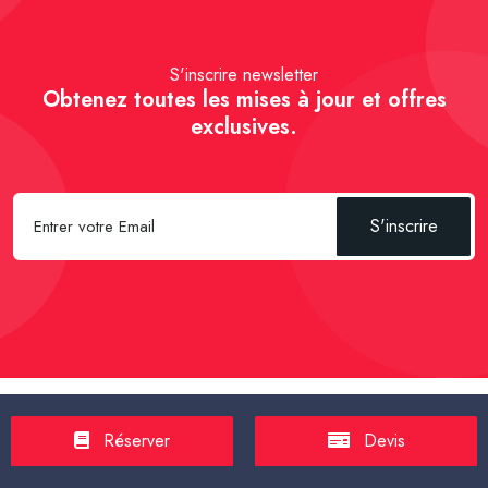
S'inscrire newsletter
Obtenez toutes les mises à jour et offres
exclusives.
S'inscrire
Spécial Passager :
Réserver un Taxi VSL
-
Réserver un Taxi
Réserver
Devis
TPMR
-
Transport sanitaire, médicalisé
-
Tarif taxi en France en
2025
-
Un Taxi partagé pour l' aéroport
-
Réservez une