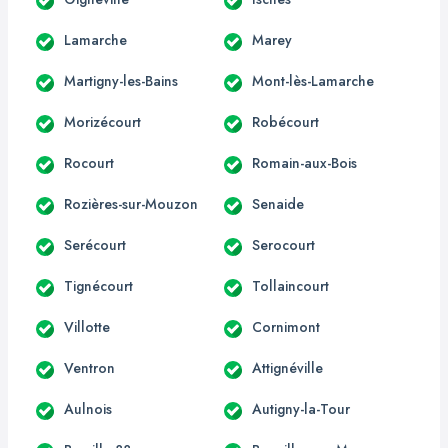
Lamarche
Marey
Martigny-les-Bains
Mont-lès-Lamarche
Morizécourt
Robécourt
Rocourt
Romain-aux-Bois
Rozières-sur-Mouzon
Senaide
Serécourt
Serocourt
Tignécourt
Tollaincourt
Villotte
Cornimont
Ventron
Attignéville
Aulnois
Autigny-la-Tour