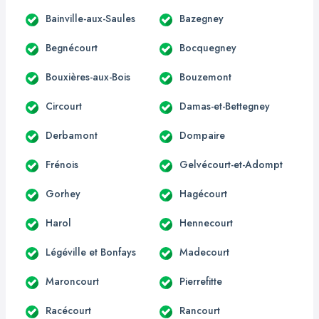
Bainville-aux-Saules
Bazegney
Begnécourt
Bocquegney
Bouxières-aux-Bois
Bouzemont
Circourt
Damas-et-Bettegney
Derbamont
Dompaire
Frénois
Gelvécourt-et-Adompt
Gorhey
Hagécourt
Harol
Hennecourt
Légéville et Bonfays
Madecourt
Maroncourt
Pierrefitte
Racécourt
Rancourt