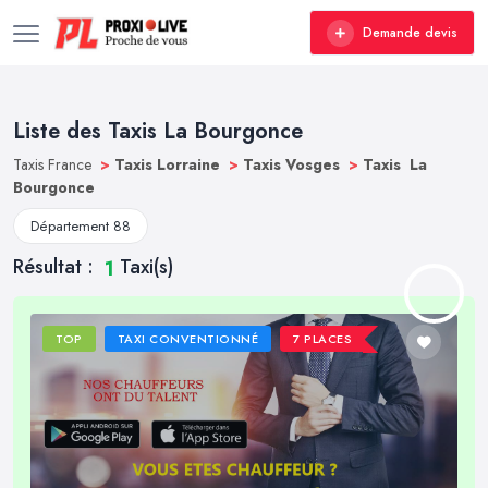
Demande devis
Liste des Taxis La Bourgonce
Taxis France
>
Taxis Lorraine
>
Taxis Vosges
>
Taxis La
Bourgonce
Département 88
Résultat :
Taxi(s)
1
TOP
TAXI CONVENTIONNÉ
7 PLACES