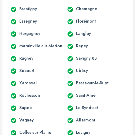
Brantigny
Chamagne
Essegney
Florémont
Hergugney
Langley
Marainville-sur-Madon
Rapey
Rugney
Savigny 88
Socourt
Ubéxy
Xaronval
Basse-sur-le-Rupt
Rochesson
Saint-Amé
Sapois
Le Syndicat
Vagney
Allarmont
Celles-sur-Plaine
Luvigny