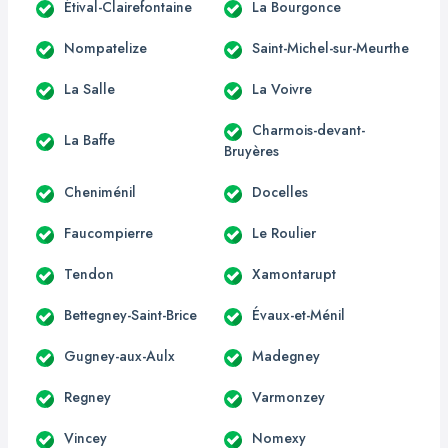
Étival-Clairefontaine
La Bourgonce
Nompatelize
Saint-Michel-sur-Meurthe
La Salle
La Voivre
Charmois-devant-
La Baffe
Bruyères
Cheniménil
Docelles
Faucompierre
Le Roulier
Tendon
Xamontarupt
Bettegney-Saint-Brice
Évaux-et-Ménil
Gugney-aux-Aulx
Madegney
Regney
Varmonzey
Vincey
Nomexy