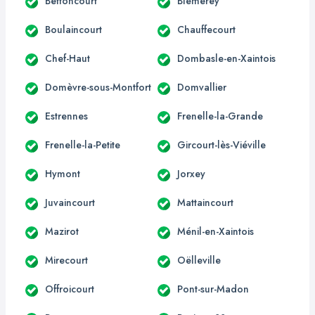
Bettoncourt
Blémerey
Boulaincourt
Chauffecourt
Chef-Haut
Dombasle-en-Xaintois
Domèvre-sous-Montfort
Domvallier
Estrennes
Frenelle-la-Grande
Frenelle-la-Petite
Gircourt-lès-Viéville
Hymont
Jorxey
Juvaincourt
Mattaincourt
Mazirot
Ménil-en-Xaintois
Mirecourt
Oëlleville
Offroicourt
Pont-sur-Madon