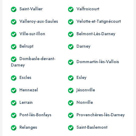
Saint-Vallier
Valfroicourt
Valleroy-aux-Saules
Velotte-et-Tatignécourt
Ville-sur-Illon
Belmont-Lès-Darney
Belrupt
Darney
Dombasle-devant-
Dommartin-lès-Vallois
Darney
Escles
Esley
Hennezel
Jésonville
Lerrain
Nonville
Pont-lès-Bonfays
Provenchères-lès-Darney
Relanges
Saint-Baslemont