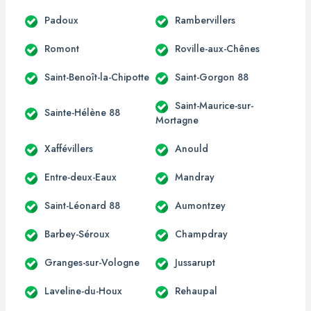
Padoux
Rambervillers
Romont
Roville-aux-Chênes
Saint-Benoît-la-Chipotte
Saint-Gorgon 88
Saint-Maurice-sur-
Sainte-Hélène 88
Mortagne
Xaffévillers
Anould
Entre-deux-Eaux
Mandray
Saint-Léonard 88
Aumontzey
Barbey-Séroux
Champdray
Granges-sur-Vologne
Jussarupt
Laveline-du-Houx
Rehaupal