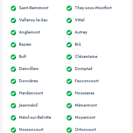
Saint-Remimont
They-sous-Montfort
Valleroy-le-Sec
Vittel
Anglemont
Autrey
Bazien
Brû
Bult
Clézentaine
Deinvillers
Domptail
Doncières
Fauconcourt
Hardancourt
Housseras
Jeanménil
Ménarmont
Ménil-sur-Belvitte
Moyemont
Nossoncourt
Ortoncourt