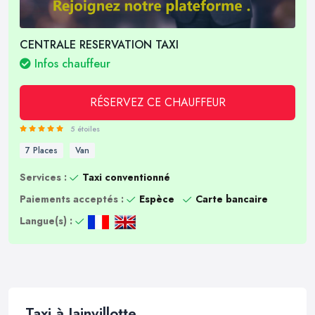
CENTRALE RESERVATION TAXI
Infos chauffeur
RÉSERVEZ CE CHAUFFEUR
5 étoiles
7 Places
Van
Services :
Taxi conventionné
Paiements acceptés :
Espèce
Carte bancaire
Langue(s) :
Taxi à Jainvillotte