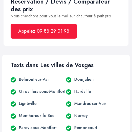
Réservation / Devis / Comparateur
des prix
Nous cherchons pour vous le meilleur chauffeur à petit prix
Appelez 09 88 29 01 98
Taxis dans Les villes de Vosges
Belmont-sur-Vair
Domjulien
Girovillers-sous-Montfort
Haréville
Lignéville
Mandres-sur-Vair
Monthureux-le-Sec
Norroy
Parey-sous-Montfort
Remoncourt