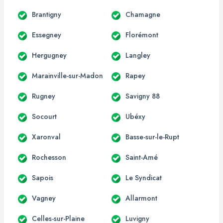
Brantigny
Chamagne
Essegney
Florémont
Hergugney
Langley
Marainville-sur-Madon
Rapey
Rugney
Savigny 88
Socourt
Ubéxy
Xaronval
Basse-sur-le-Rupt
Rochesson
Saint-Amé
Sapois
Le Syndicat
Vagney
Allarmont
Celles-sur-Plaine
Luvigny