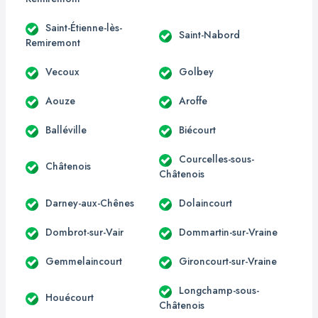
Saint-Étienne-lès-
Saint-Nabord
Remiremont
Vecoux
Golbey
Aouze
Aroffe
Balléville
Biécourt
Courcelles-sous-
Châtenois
Châtenois
Darney-aux-Chênes
Dolaincourt
Dombrot-sur-Vair
Dommartin-sur-Vraine
Gemmelaincourt
Gironcourt-sur-Vraine
Longchamp-sous-
Houécourt
Châtenois