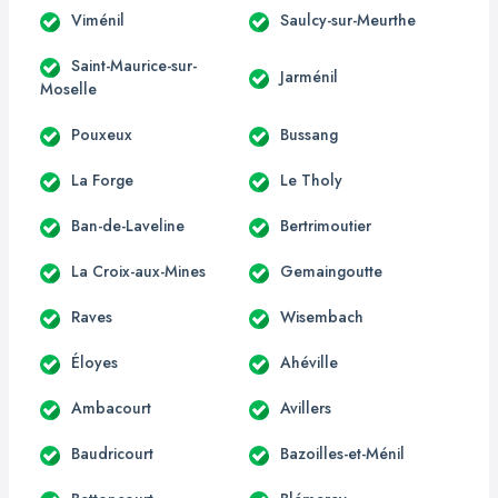
Viménil
Saulcy-sur-Meurthe
Saint-Maurice-sur-
Jarménil
Moselle
Pouxeux
Bussang
La Forge
Le Tholy
Ban-de-Laveline
Bertrimoutier
La Croix-aux-Mines
Gemaingoutte
Raves
Wisembach
Éloyes
Ahéville
Ambacourt
Avillers
Baudricourt
Bazoilles-et-Ménil