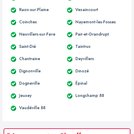
Raon-sur-Plaine
Vexaincourt
Coinches
Nayemont-les-Fosses
Neuvillers-sur-Fave
Pair-et-Grandrupt
Saint-Dié
Taintrux
Chantraine
Deyvillers
Dignonville
Dinozé
Dogneville
Épinal
Jeuxey
Longchamp 88
Vaudéville 88