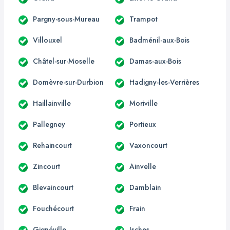
Pargny-sous-Mureau
Trampot
Villouxel
Badménil-aux-Bois
Châtel-sur-Moselle
Damas-aux-Bois
Domèvre-sur-Durbion
Hadigny-les-Verrières
Haillainville
Moriville
Pallegney
Portieux
Rehaincourt
Vaxoncourt
Zincourt
Ainvelle
Blevaincourt
Damblain
Fouchécourt
Frain
Gignéville
Isches