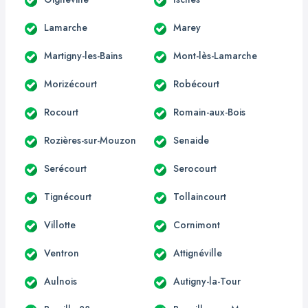
Lamarche
Marey
Martigny-les-Bains
Mont-lès-Lamarche
Morizécourt
Robécourt
Rocourt
Romain-aux-Bois
Rozières-sur-Mouzon
Senaide
Serécourt
Serocourt
Tignécourt
Tollaincourt
Villotte
Cornimont
Ventron
Attignéville
Aulnois
Autigny-la-Tour