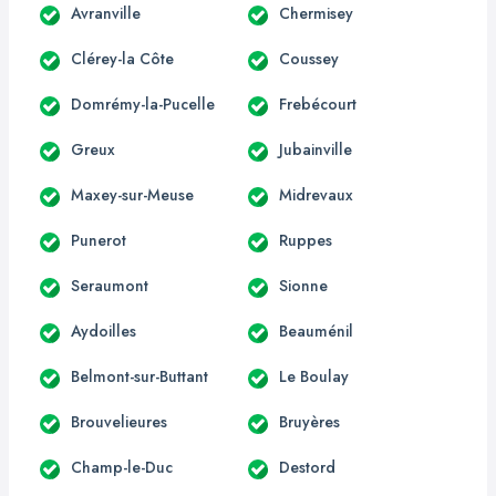
Avranville
Chermisey
Clérey-la Côte
Coussey
Domrémy-la-Pucelle
Frebécourt
Greux
Jubainville
Maxey-sur-Meuse
Midrevaux
Punerot
Ruppes
Seraumont
Sionne
Aydoilles
Beauménil
Belmont-sur-Buttant
Le Boulay
Brouvelieures
Bruyères
Champ-le-Duc
Destord