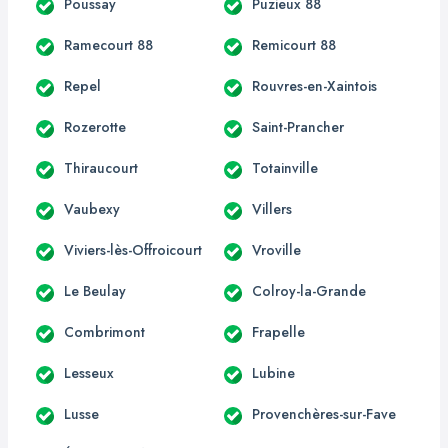
Poussay
Puzieux 88
Ramecourt 88
Remicourt 88
Repel
Rouvres-en-Xaintois
Rozerotte
Saint-Prancher
Thiraucourt
Totainville
Vaubexy
Villers
Viviers-lès-Offroicourt
Vroville
Le Beulay
Colroy-la-Grande
Combrimont
Frapelle
Lesseux
Lubine
Lusse
Provenchères-sur-Fave