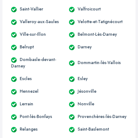
Saint-Vallier
Valfroicourt
Valleroy-aux-Saules
Velotte-et-Tatignécourt
Ville-sur-Illon
Belmont-Lès-Darney
Belrupt
Darney
Dombasle-devant-
Dommartin-lès-Vallois
Darney
Escles
Esley
Hennezel
Jésonville
Lerrain
Nonville
Pont-lès-Bonfays
Provenchères-lès-Darney
Relanges
Saint-Baslemont