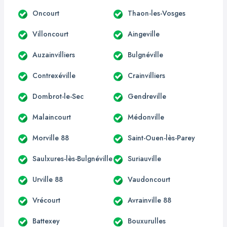
Oncourt
Thaon-les-Vosges
Villoncourt
Aingeville
Auzainvilliers
Bulgnéville
Contrexéville
Crainvilliers
Dombrot-le-Sec
Gendreville
Malaincourt
Médonville
Morville 88
Saint-Ouen-lès-Parey
Saulxures-lès-Bulgnéville
Suriauville
Urville 88
Vaudoncourt
Vrécourt
Avrainville 88
Battexey
Bouxurulles