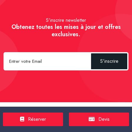
S'inscrire newsletter
Obtenez toutes les mises à jour et offres
exclusives.
S'inscrire
Spécial Passager :
Réserver un Taxi VSL
-
Réserver un Taxi
Réserver
Devis
TPMR
-
Transport sanitaire, médicalisé
-
Tarif taxi en France en
2025
-
Un Taxi partagé pour l' aéroport
-
Réservez une