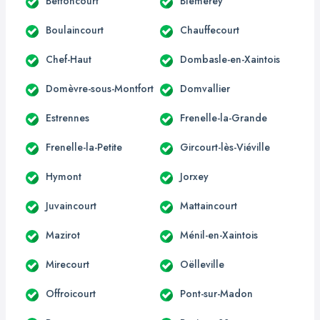
Bettoncourt
Blémerey
Boulaincourt
Chauffecourt
Chef-Haut
Dombasle-en-Xaintois
Domèvre-sous-Montfort
Domvallier
Estrennes
Frenelle-la-Grande
Frenelle-la-Petite
Gircourt-lès-Viéville
Hymont
Jorxey
Juvaincourt
Mattaincourt
Mazirot
Ménil-en-Xaintois
Mirecourt
Oëlleville
Offroicourt
Pont-sur-Madon