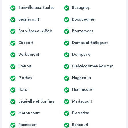
Bainville-aux-Saules
Bazegney
Begnécourt
Bocquegney
Bouxières-aux-Bois
Bouzemont
Circourt
Damas-et-Bettegney
Derbamont
Dompaire
Frénois
Gelvécourt-et-Adompt
Gorhey
Hagécourt
Harol
Hennecourt
Légéville et Bonfays
Madecourt
Maroncourt
Pierrefitte
Racécourt
Rancourt