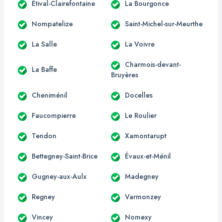
Étival-Clairefontaine
La Bourgonce
Nompatelize
Saint-Michel-sur-Meurthe
La Salle
La Voivre
Charmois-devant-
La Baffe
Bruyères
Cheniménil
Docelles
Faucompierre
Le Roulier
Tendon
Xamontarupt
Bettegney-Saint-Brice
Évaux-et-Ménil
Gugney-aux-Aulx
Madegney
Regney
Varmonzey
Vincey
Nomexy