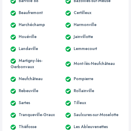
Barville 88
Bazoilles-sur-Meuse
Beaufremont
Certilleux
Harchéchamp
Harmonville
Houéville
Jainvillotte
Landaville
Lemmecourt
Martigny-lès-
Mont-lès-Neufchâteau
Gerbonvaux
Neufchâteau
Pompierre
Rebeuville
Rollainville
Sartes
Tilleux
Tranqueville-Graux
Saulxures-sur-Moselotte
Thiéfosse
Les Ableuvenettes