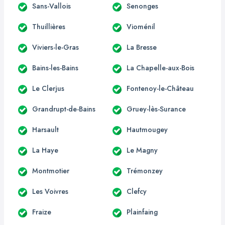
Sans-Vallois
Senonges
Thuillières
Vioménil
Viviers-le-Gras
La Bresse
Bains-les-Bains
La Chapelle-aux-Bois
Le Clerjus
Fontenoy-le-Château
Grandrupt-de-Bains
Gruey-lès-Surance
Harsault
Hautmougey
La Haye
Le Magny
Montmotier
Trémonzey
Les Voivres
Clefcy
Fraize
Plainfaing