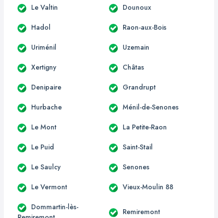
Le Valtin
Dounoux
Hadol
Raon-aux-Bois
Uriménil
Uzemain
Xertigny
Châtas
Denipaire
Grandrupt
Hurbache
Ménil-de-Senones
Le Mont
La Petite-Raon
Le Puid
Saint-Stail
Le Saulcy
Senones
Le Vermont
Vieux-Moulin 88
Dommartin-lès-
Remiremont
Remiremont