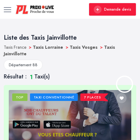
Demande devis
Liste des Taxis Jainvillotte
Taxis France
>
Taxis Lorraine
>
Taxis Vosges
>
Taxis
Jainvillotte
Département 88
Résultat :
Taxi(s)
1
TOP
TAXI CONVENTIONNÉ
7 PLACES