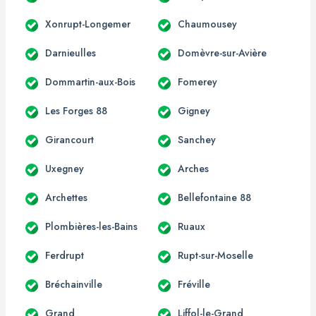
Xonrupt-Longemer
Chaumousey
Darnieulles
Domèvre-sur-Avière
Dommartin-aux-Bois
Fomerey
Les Forges 88
Gigney
Girancourt
Sanchey
Uxegney
Arches
Archettes
Bellefontaine 88
Plombières-les-Bains
Ruaux
Ferdrupt
Rupt-sur-Moselle
Bréchainville
Fréville
Grand
Liffol-le-Grand