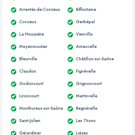
Arrentès-de-Corcieux
Biffontaine
Corcieux
Gerbépal
La Houssière
Vienville
Moyenmoutier
Ameuvelle
Bleurville
Châtillon-sur-Saône
Claudon
Fignévelle
Godoncourt
Grignoncourt
Lironcourt
Martinvelle
Monthureux-sur-Saône
Regnévelle
Saint-Julien
Les Thons
Gérardmer
Liézey