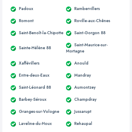
Padoux
Rambervillers
Romont
Roville-aux-Chênes
Saint-Benoît-la-Chipotte
Saint-Gorgon 88
Saint-Maurice-sur-
Sainte-Hélène 88
Mortagne
Xaffévillers
Anould
Entre-deux-Eaux
Mandray
Saint-Léonard 88
Aumontzey
Barbey-Séroux
Champdray
Granges-sur-Vologne
Jussarupt
Laveline-du-Houx
Rehaupal