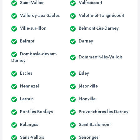
Saint-Vallier
Valfroicourt
Valleroy-aux-Saules
Velotte-et-Tatignécourt
Ville-sur-Illon
Belmont-Lès-Darney
Belrupt
Darney
Dombasle-devant-
Dommartin-lès-Vallois
Darney
Escles
Esley
Hennezel
Jésonville
Lerrain
Nonville
Pont-lès-Bonfays
Provenchères-lès-Darney
Relanges
Saint-Baslemont
Sans-Vallois
Senonges