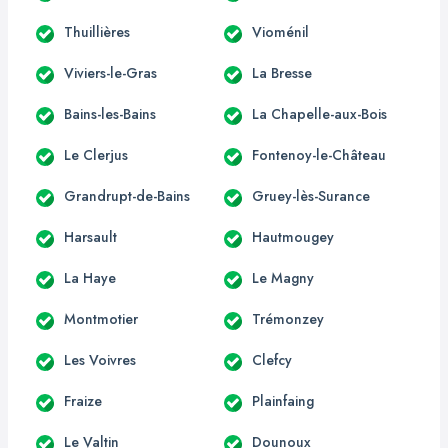
Thuillières
Vioménil
Viviers-le-Gras
La Bresse
Bains-les-Bains
La Chapelle-aux-Bois
Le Clerjus
Fontenoy-le-Château
Grandrupt-de-Bains
Gruey-lès-Surance
Harsault
Hautmougey
La Haye
Le Magny
Montmotier
Trémonzey
Les Voivres
Clefcy
Fraize
Plainfaing
Le Valtin
Dounoux