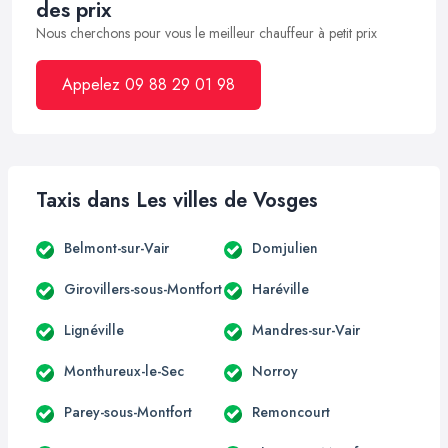
des prix
Nous cherchons pour vous le meilleur chauffeur à petit prix
Appelez 09 88 29 01 98
Taxis dans Les villes de Vosges
Belmont-sur-Vair
Domjulien
Girovillers-sous-Montfort
Haréville
Lignéville
Mandres-sur-Vair
Monthureux-le-Sec
Norroy
Parey-sous-Montfort
Remoncourt