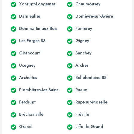
Xonrupt-Longemer
Chaumousey
Darnieulles
Domèvre-sur-Avière
Dommartin-aux-Bois
Fomerey
Les Forges 88
Gigney
Girancourt
Sanchey
Uxegney
Arches
Archettes
Bellefontaine 88
Plombières-les-Bains
Ruaux
Ferdrupt
Rupt-sur-Moselle
Bréchainville
Fréville
Grand
Liffol-le-Grand