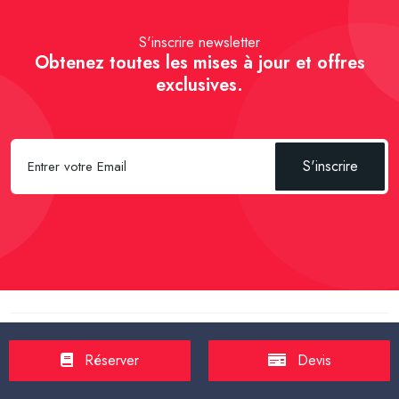
S'inscrire newsletter
Obtenez toutes les mises à jour et offres
exclusives.
S'inscrire
Spécial Passager :
Réserver un Taxi VSL
-
Réserver un Taxi
TPMR
-
Transport sanitaire, médicalisé
-
Tarif taxi en France en
Réserver
Devis
2025
-
Un Taxi partagé pour l' aéroport
-
Réservez une