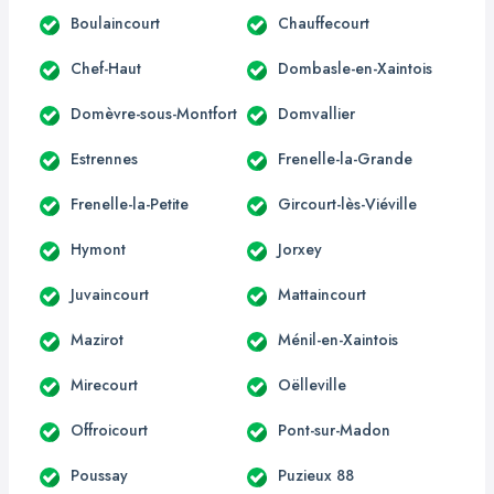
Boulaincourt
Chauffecourt
Chef-Haut
Dombasle-en-Xaintois
Domèvre-sous-Montfort
Domvallier
Estrennes
Frenelle-la-Grande
Frenelle-la-Petite
Gircourt-lès-Viéville
Hymont
Jorxey
Juvaincourt
Mattaincourt
Mazirot
Ménil-en-Xaintois
Mirecourt
Oëlleville
Offroicourt
Pont-sur-Madon
Poussay
Puzieux 88