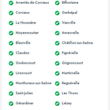
Arrentès-de-Corcieux
Biffontaine
Corcieux
Gerbépal
La Houssière
Vienville
Moyenmoutier
Ameuvelle
Bleurville
Châtillon-sur-Saône
Claudon
Fignévelle
Godoncourt
Grignoncourt
Lironcourt
Martinvelle
Monthureux-sur-Saône
Regnévelle
Saint-Julien
Les Thons
Gérardmer
Liézey