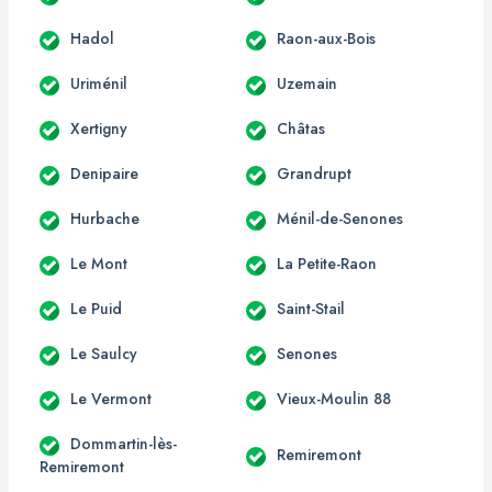
Hadol
Raon-aux-Bois
Uriménil
Uzemain
Xertigny
Châtas
Denipaire
Grandrupt
Hurbache
Ménil-de-Senones
Le Mont
La Petite-Raon
Le Puid
Saint-Stail
Le Saulcy
Senones
Le Vermont
Vieux-Moulin 88
Dommartin-lès-
Remiremont
Remiremont