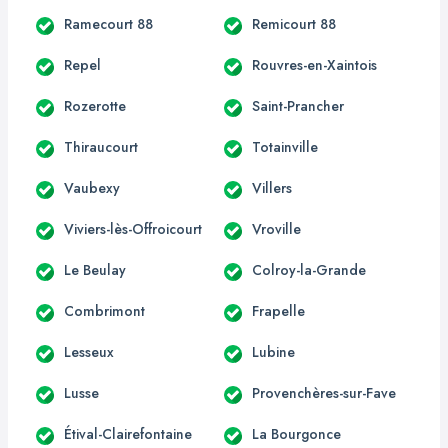
Ramecourt 88
Remicourt 88
Repel
Rouvres-en-Xaintois
Rozerotte
Saint-Prancher
Thiraucourt
Totainville
Vaubexy
Villers
Viviers-lès-Offroicourt
Vroville
Le Beulay
Colroy-la-Grande
Combrimont
Frapelle
Lesseux
Lubine
Lusse
Provenchères-sur-Fave
Étival-Clairefontaine
La Bourgonce