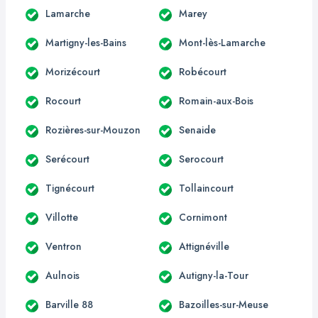
Lamarche
Marey
Martigny-les-Bains
Mont-lès-Lamarche
Morizécourt
Robécourt
Rocourt
Romain-aux-Bois
Rozières-sur-Mouzon
Senaide
Serécourt
Serocourt
Tignécourt
Tollaincourt
Villotte
Cornimont
Ventron
Attignéville
Aulnois
Autigny-la-Tour
Barville 88
Bazoilles-sur-Meuse