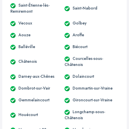
Saint-Étienne-lès-
Saint-Nabord
Remiremont
Vecoux
Golbey
Aouze
Aroffe
Balléville
Biécourt
Courcelles-sous-
Châtenois
Châtenois
Darney-aux-Chênes
Dolaincourt
Dombrot-sur-Vair
Dommartin-sur-Vraine
Gemmelaincourt
Gironcourt-sur-Vraine
Longchamp-sous-
Houécourt
Châtenois