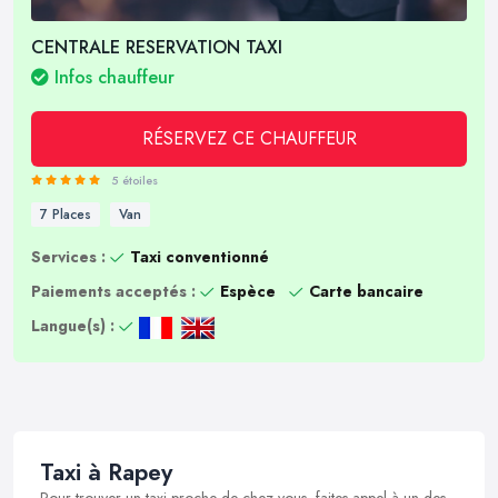
CENTRALE RESERVATION TAXI
Infos chauffeur
RÉSERVEZ CE CHAUFFEUR
5 étoiles
7 Places
Van
Services :
Taxi conventionné
Paiements acceptés :
Espèce
Carte bancaire
Langue(s) :
Taxi à Rapey
Pour trouver un taxi proche de chez vous, faites appel à un des