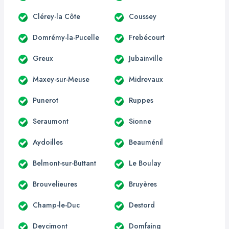
Clérey-la Côte
Coussey
Domrémy-la-Pucelle
Frebécourt
Greux
Jubainville
Maxey-sur-Meuse
Midrevaux
Punerot
Ruppes
Seraumont
Sionne
Aydoilles
Beauménil
Belmont-sur-Buttant
Le Boulay
Brouvelieures
Bruyères
Champ-le-Duc
Destord
Deycimont
Domfaing