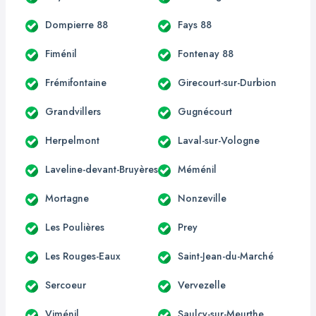
Dompierre 88
Fays 88
Fiménil
Fontenay 88
Frémifontaine
Girecourt-sur-Durbion
Grandvillers
Gugnécourt
Herpelmont
Laval-sur-Vologne
Laveline-devant-Bruyères
Méménil
Mortagne
Nonzeville
Les Poulières
Prey
Les Rouges-Eaux
Saint-Jean-du-Marché
Sercoeur
Vervezelle
Viménil
Saulcy-sur-Meurthe