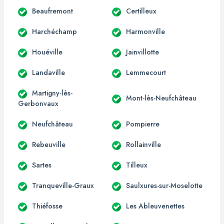
Beaufremont
Certilleux
Harchéchamp
Harmonville
Houéville
Jainvillotte
Landaville
Lemmecourt
Martigny-lès-
Mont-lès-Neufchâteau
Gerbonvaux
Neufchâteau
Pompierre
Rebeuville
Rollainville
Sartes
Tilleux
Tranqueville-Graux
Saulxures-sur-Moselotte
Thiéfosse
Les Ableuvenettes