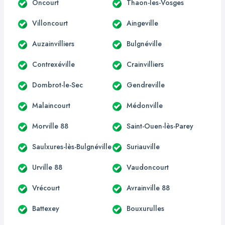
Oncourt
Thaon-les-Vosges
Villoncourt
Aingeville
Auzainvilliers
Bulgnéville
Contrexéville
Crainvilliers
Dombrot-le-Sec
Gendreville
Malaincourt
Médonville
Morville 88
Saint-Ouen-lès-Parey
Saulxures-lès-Bulgnéville
Suriauville
Urville 88
Vaudoncourt
Vrécourt
Avrainville 88
Battexey
Bouxurulles