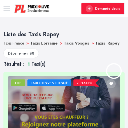
Demande devis
Liste des Taxis Rapey
Taxis France
>
Taxis Lorraine
>
Taxis Vosges
>
Taxis Rapey
Département 88
Résultat :
Taxi(s)
1
TOP
TAXI CONVENTIONNÉ
7 PLACES