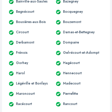
Bainville-aux-Saules
Bazegney
Begnécourt
Bocquegney
Bouxières-aux-Bois
Bouzemont
Circourt
Damas-et-Bettegney
Derbamont
Dompaire
Frénois
Gelvécourt-et-Adompt
Gorhey
Hagécourt
Harol
Hennecourt
Légéville et Bonfays
Madecourt
Maroncourt
Pierrefitte
Racécourt
Rancourt