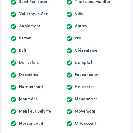
Saint-Remimont
They-sous-Montfort
Valleroy-le-Sec
Vittel
Anglemont
Autrey
Bazien
Brû
Bult
Clézentaine
Deinvillers
Domptail
Doncières
Fauconcourt
Hardancourt
Housseras
Jeanménil
Ménarmont
Ménil-sur-Belvitte
Moyemont
Nossoncourt
Ortoncourt