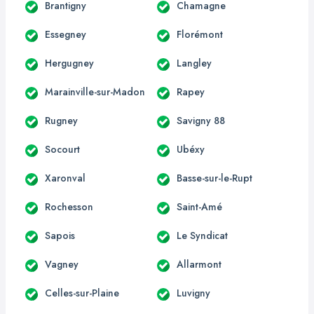
Brantigny
Chamagne
Essegney
Florémont
Hergugney
Langley
Marainville-sur-Madon
Rapey
Rugney
Savigny 88
Socourt
Ubéxy
Xaronval
Basse-sur-le-Rupt
Rochesson
Saint-Amé
Sapois
Le Syndicat
Vagney
Allarmont
Celles-sur-Plaine
Luvigny