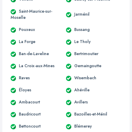
Saint-Maurice-sur-
Jarménil
Moselle
Pouxeux
Bussang
La Forge
Le Tholy
Ban-de-Laveline
Bertrimoutier
La Croix-aux-Mines
Gemaingoutte
Raves
Wisembach
Éloyes
Ahéville
Ambacourt
Avillers
Baudricourt
Bazoilles-et-Ménil
Bettoncourt
Blémerey