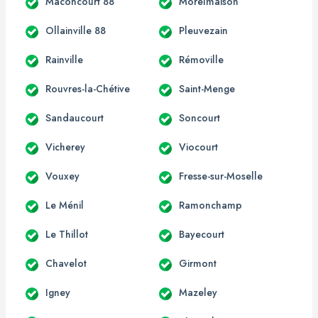
Maconcourt 88
Morelmaison
Ollainville 88
Pleuvezain
Rainville
Rémoville
Rouvres-la-Chétive
Saint-Menge
Sandaucourt
Soncourt
Vicherey
Viocourt
Vouxey
Fresse-sur-Moselle
Le Ménil
Ramonchamp
Le Thillot
Bayecourt
Chavelot
Girmont
Igney
Mazeley