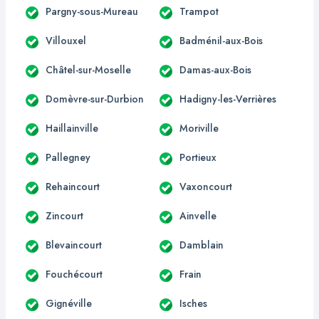
Pargny-sous-Mureau
Trampot
Villouxel
Badménil-aux-Bois
Châtel-sur-Moselle
Damas-aux-Bois
Domèvre-sur-Durbion
Hadigny-les-Verrières
Haillainville
Moriville
Pallegney
Portieux
Rehaincourt
Vaxoncourt
Zincourt
Ainvelle
Blevaincourt
Damblain
Fouchécourt
Frain
Gignéville
Isches