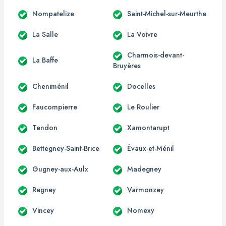
Nompatelize
Saint-Michel-sur-Meurthe
La Salle
La Voivre
Charmois-devant-
La Baffe
Bruyères
Cheniménil
Docelles
Faucompierre
Le Roulier
Tendon
Xamontarupt
Bettegney-Saint-Brice
Évaux-et-Ménil
Gugney-aux-Aulx
Madegney
Regney
Varmonzey
Vincey
Nomexy