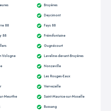
ieures
Bruyères
Deycimont
re 88
Fays 88
y 88
Frémifontaine
lers
Gugnécourt
ur-Vologne
Laveline-devant-Bruyères
ne
Nonzeville
Les Rouges-Eaux
r
Vervezelle
sur-Meurthe
Saint-Maurice-sur-Moselle
x
Bussang