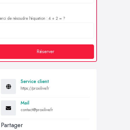
rci de résoudre l'équation : 4 + 2 = ?
Réserver
Service client
https://proxilive.fr
Mail
contact@proxilive.fr
Partager