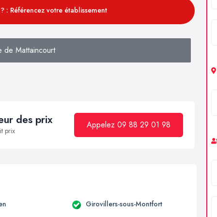
? : Référencez votre établissement
 de Mattaincourt
ur des prix
Appelez 09 88 29 01 98
t prix
en
Girovillers-sous-Montfort