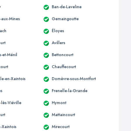
y
Ban-de-Laveline
x-aux-Mines
Gemaingoutte
ach
Éloyes
urt
Avillers
s-et-Ménil
Bettoncourt
court
Chauffecourt
e-en-Xaintois
Domèvre-sous-Montfort
es
Frenelle-la-Grande
-lès-Viéville
Hymont
urt
Mattaincourt
-Xaintois
Mirecourt