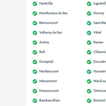
Haréville
Lignévil
Monthureux-le-Sec
Norroy
Remoncourt
Saint-R
Valleroy-le-Sec
Vittel
Autrey
Bazien
Bult
Clézent
Domptail
Doncièr
Hardancourt
Housser
Ménarmont
Ménil-su
Nossoncourt
Ortonco
Rambervillers
Romont