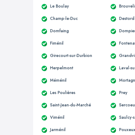
Le Boulay
Brouvel
Champ-le-Duc
Destord
Domfaing
Dompier
Fiménil
Fontena
Girecourt-sur-Durbion
Grandvil
Herpelmont
Laval-s
Méménil
Mortag
Les Poulières
Prey
Saint-Jean-du-Marché
Sercoeu
Viménil
Saulcy-
Jarménil
Pouxeu