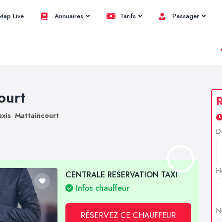
ap Live
Annuaires
Tarifs
Passager
ourt
R
axis Mattaincourt
D
H
CENTRALE RESERVATION TAXI
Infos chauffeur
N
RÉSERVEZ CE CHAUFFEUR