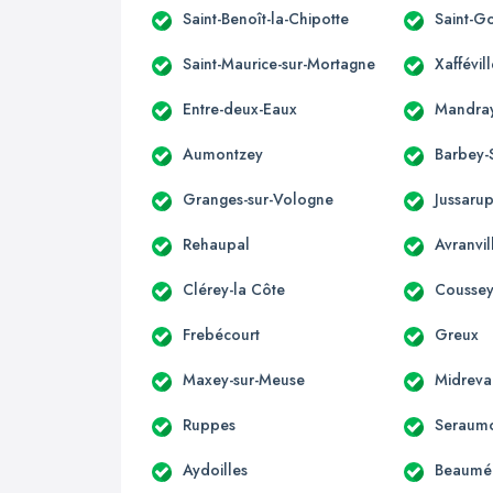
Saint-Benoît-la-Chipotte
Saint-G
Saint-Maurice-sur-Mortagne
Xaffévill
Entre-deux-Eaux
Mandra
Aumontzey
Barbey-
Granges-sur-Vologne
Jussarup
Rehaupal
Avranvil
Clérey-la Côte
Cousse
Frebécourt
Greux
Maxey-sur-Meuse
Midreva
Ruppes
Seraum
Aydoilles
Beaumén