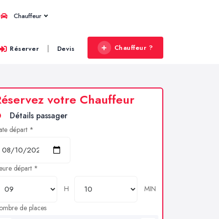
Chauffeur
Chauffeur ?
|
Réserver
Devis
éservez votre Chauffeur
Détails passager
ate départ *
eure départ *
H
MIN
ombre de places