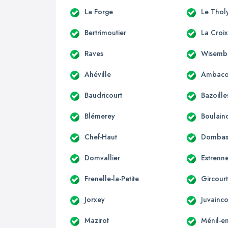
La Forge
Le Thol
Bertrimoutier
La Croi
Raves
Wisemb
Ahéville
Ambaco
Baudricourt
Bazoille
Blémerey
Boulain
Chef-Haut
Dombasl
Domvallier
Estrenn
Frenelle-la-Petite
Gircourt
Jorxey
Juvainco
Mazirot
Ménil-en