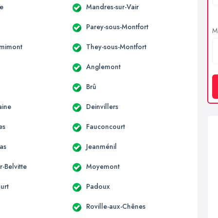
le
Mandres-sur-Vair
Parey-sous-Montfort
Me
emimont
They-sous-Montfort
Anglemont
Brû
aine
Deinvillers
es
Fauconcourt
as
Jeanménil
r-Belvitte
Moyemont
urt
Padoux
Roville-aux-Chênes