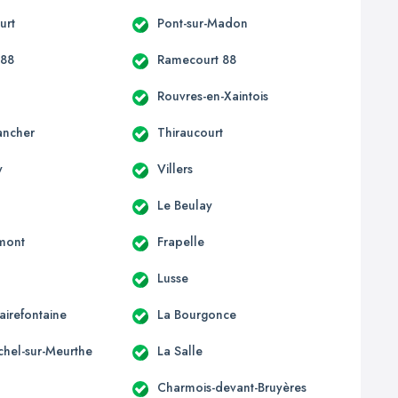
urt
Pont-sur-Madon
 88
Ramecourt 88
Rouvres-en-Xaintois
ancher
Thiraucourt
y
Villers
Le Beulay
mont
Frapelle
Lusse
lairefontaine
La Bourgonce
chel-sur-Meurthe
La Salle
Charmois-devant-Bruyères