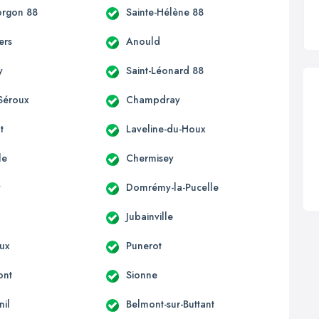
orgon 88
Sainte-Hélène 88
ers
Anould
y
Saint-Léonard 88
Séroux
Champdray
t
Laveline-du-Houx
le
Chermisey
y
Domrémy-la-Pucelle
Jubainville
ux
Punerot
ont
Sionne
il
Belmont-sur-Buttant