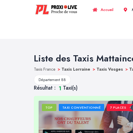
Accueil
M
Liste des Taxis Mattainc
Taxis France
>
Taxis Lorraine
>
Taxis Vosges
>
T
Département 88
Résultat :
Taxi(s)
1
TOP
TAXI CONVENTIONNÉ
7 PLACES