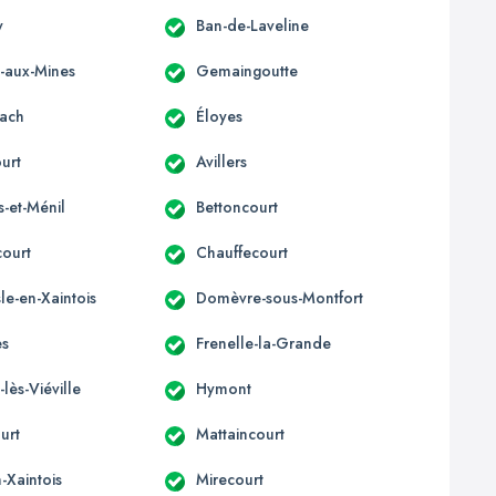
y
Ban-de-Laveline
x-aux-Mines
Gemaingoutte
ach
Éloyes
urt
Avillers
s-et-Ménil
Bettoncourt
court
Chauffecourt
e-en-Xaintois
Domèvre-sous-Montfort
es
Frenelle-la-Grande
-lès-Viéville
Hymont
urt
Mattaincourt
-Xaintois
Mirecourt