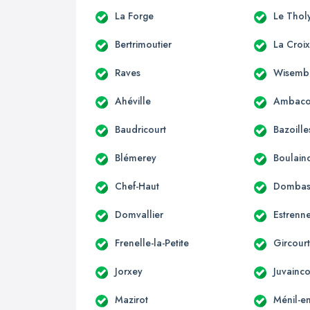
La Forge
Le Thol
Bertrimoutier
La Croi
Raves
Wisemb
Ahéville
Ambaco
Baudricourt
Bazoille
Blémerey
Boulain
Chef-Haut
Dombasl
Domvallier
Estrenn
Frenelle-la-Petite
Gircourt
Jorxey
Juvainco
Mazirot
Ménil-en