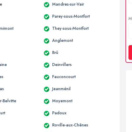
le
Mandres-sur-Vair
Parey-sous-Montfort
Me
emimont
They-sous-Montfort
Anglemont
Brû
aine
Deinvillers
es
Fauconcourt
as
Jeanménil
r-Belvitte
Moyemont
urt
Padoux
Roville-aux-Chênes