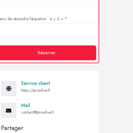
rci de résoudre l'équation : 4 + 2 = ?
Réserver
Service client
https://proxilive.fr
Mail
contact@proxilive.fr
Partager