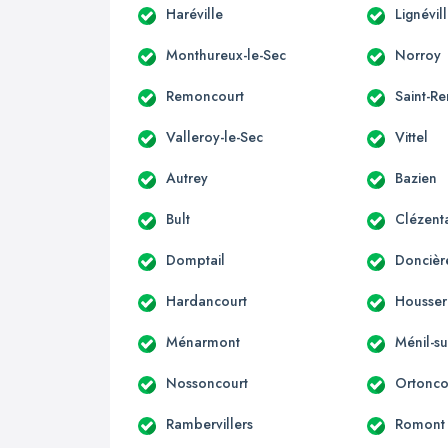
Haréville
Lignévil
Monthureux-le-Sec
Norroy
Remoncourt
Saint-R
Valleroy-le-Sec
Vittel
Autrey
Bazien
Bult
Clézent
Domptail
Doncièr
Hardancourt
Housser
Ménarmont
Ménil-su
Nossoncourt
Ortonco
Rambervillers
Romont