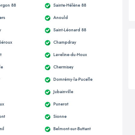
orgon 88
Sainte-Hélène 88
ers
Anould
y
Saint-Léonard 88
Séroux
Champdray
t
Laveline-du-Houx
le
Chermisey
y
Domrémy-la-Pucelle
Jubainville
ux
Punerot
ont
Sionne
il
Belmont-sur-Buttant