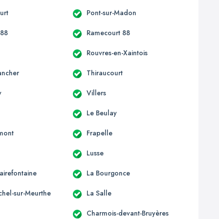
urt
Pont-sur-Madon
 88
Ramecourt 88
Rouvres-en-Xaintois
ancher
Thiraucourt
y
Villers
Le Beulay
mont
Frapelle
Lusse
lairefontaine
La Bourgonce
chel-sur-Meurthe
La Salle
Charmois-devant-Bruyères