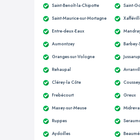
Saint-Benoît-la-Chipotte
Saint-G
Saint-Maurice-sur-Mortagne
Xaffévill
Entre-deux-Eaux
Mandra
Aumontzey
Barbey-
Granges-sur-Vologne
Jussarup
Rehaupal
Avranvil
Clérey-la Côte
Cousse
Frebécourt
Greux
Maxey-sur-Meuse
Midreva
Ruppes
Seraum
Aydoilles
Beaumén