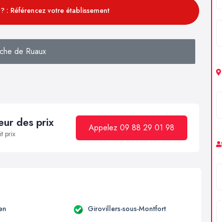
? : Référencez votre établissement
che de Ruaux
ur des prix
Appelez 09 88 29 01 98
t prix
en
Girovillers-sous-Montfort