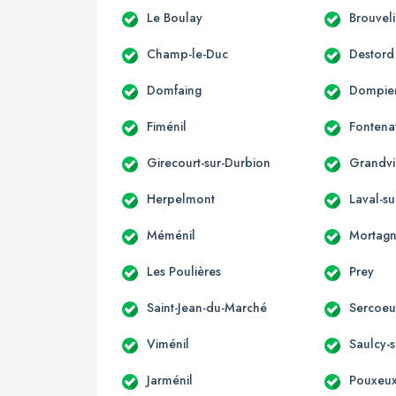
Le Boulay
Brouvel
Champ-le-Duc
Destord
Domfaing
Dompier
Fiménil
Fontena
Girecourt-sur-Durbion
Grandvil
Herpelmont
Laval-s
Méménil
Mortag
Les Poulières
Prey
Saint-Jean-du-Marché
Sercoeu
Viménil
Saulcy-
Jarménil
Pouxeu