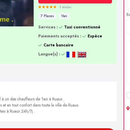
5 étoiles
B
7 Places
Van
Services :
Taxi conventionné
Paiements acceptés :
Espèce
Carte bancaire
Langue(s) :
l à un des chauffeurs de Taxi à Ruaux .
s et en tout confort dans toute la ville de Ruaux.
 taxi à Ruaux 24h/7j .