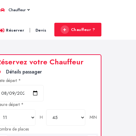
Chauffeur
Chauffeur ?
|
Réserver
Devis
éservez votre Chauffeur
Détails passager
ate départ *
eure départ *
H
MIN
ombre de places