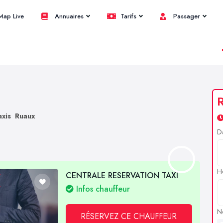
ap Live
Annuaires
Tarifs
Passager
R
axis Ruaux
D
H
CENTRALE RESERVATION TAXI
Infos chauffeur
N
RÉSERVEZ CE CHAUFFEUR