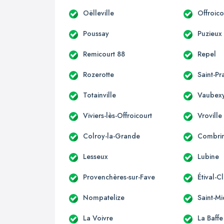
Oëlleville
Offroico
Poussay
Puzieux
Remicourt 88
Repel
Rozerotte
Saint-Pr
Totainville
Vaubex
Viviers-lès-Offroicourt
Vroville
Colroy-la-Grande
Combri
Lesseux
Lubine
Provenchères-sur-Fave
Étival-C
Nompatelize
Saint-Mi
La Voivre
La Baffe