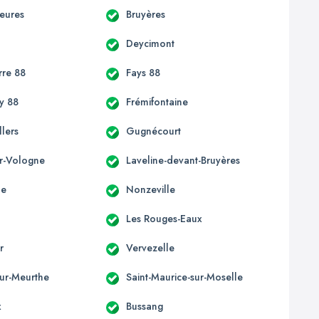
ieures
Bruyères
Deycimont
re 88
Fays 88
y 88
Frémifontaine
lers
Gugnécourt
ur-Vologne
Laveline-devant-Bruyères
ne
Nonzeville
Les Rouges-Eaux
r
Vervezelle
sur-Meurthe
Saint-Maurice-sur-Moselle
x
Bussang