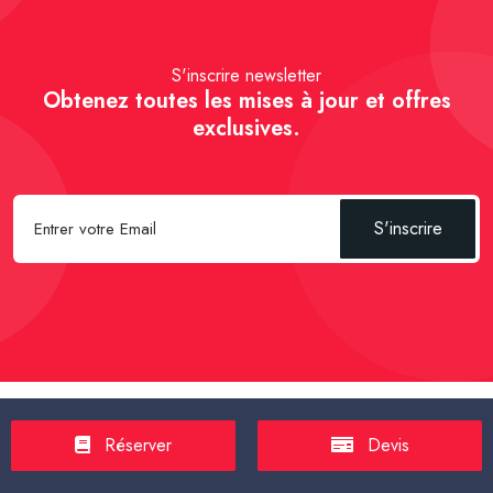
S'inscrire newsletter
Obtenez toutes les mises à jour et offres
exclusives.
S'inscrire
Spécial Passager :
Réserver un Taxi VSL
-
Réserver un Taxi
Réserver
Devis
TPMR
-
Transport sanitaire, médicalisé
-
Tarif taxi en France en
2025
-
Un Taxi partagé pour l' aéroport
-
Réservez une