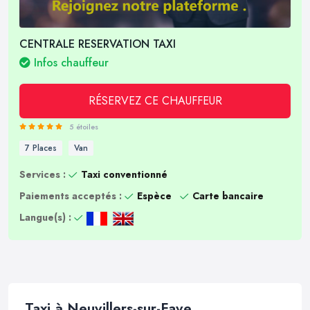
CENTRALE RESERVATION TAXI
Infos chauffeur
RÉSERVEZ CE CHAUFFEUR
5 étoiles
7 Places
Van
Services :
Taxi conventionné
Paiements acceptés :
Espèce
Carte bancaire
Langue(s) :
Taxi à Neuvillers-sur-Fave