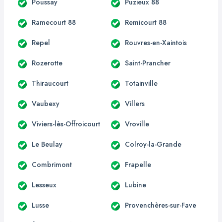
Poussay
Puzieux 88
Ramecourt 88
Remicourt 88
Repel
Rouvres-en-Xaintois
Rozerotte
Saint-Prancher
Thiraucourt
Totainville
Vaubexy
Villers
Viviers-lès-Offroicourt
Vroville
Le Beulay
Colroy-la-Grande
Combrimont
Frapelle
Lesseux
Lubine
Lusse
Provenchères-sur-Fave