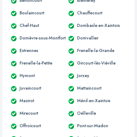
Bettoncourt
Blémerey
Boulaincourt
Chauffecourt
Chef-Haut
Dombasle-en-Xaintois
Domèvre-sous-Montfort
Domvallier
Estrennes
Frenelle-la-Grande
Frenelle-la-Petite
Gircourt-lès-Viéville
Hymont
Jorxey
Juvaincourt
Mattaincourt
Mazirot
Ménil-en-Xaintois
Mirecourt
Oëlleville
Offroicourt
Pont-sur-Madon