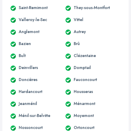
Saint-Remimont
They-sous-Montfort
Valleroy-le-Sec
Vittel
Anglemont
Autrey
Bazien
Brû
Bult
Clézentaine
Deinvillers
Domptail
Doncières
Fauconcourt
Hardancourt
Housseras
Jeanménil
Ménarmont
Ménil-sur-Belvitte
Moyemont
Nossoncourt
Ortoncourt