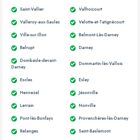
Saint-Vallier
Valfroicourt
Valleroy-aux-Saules
Velotte-et-Tatignécourt
Ville-sur-Illon
Belmont-Lès-Darney
Belrupt
Darney
Dombasle-devant-
Dommartin-lès-Vallois
Darney
Escles
Esley
Hennezel
Jésonville
Lerrain
Nonville
Pont-lès-Bonfays
Provenchères-lès-Darney
Relanges
Saint-Baslemont