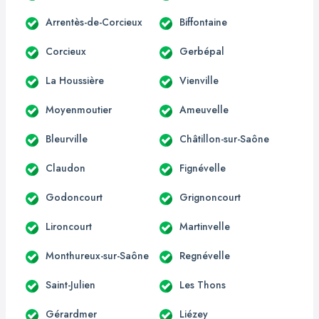
Arrentès-de-Corcieux
Biffontaine
Corcieux
Gerbépal
La Houssière
Vienville
Moyenmoutier
Ameuvelle
Bleurville
Châtillon-sur-Saône
Claudon
Fignévelle
Godoncourt
Grignoncourt
Lironcourt
Martinvelle
Monthureux-sur-Saône
Regnévelle
Saint-Julien
Les Thons
Gérardmer
Liézey