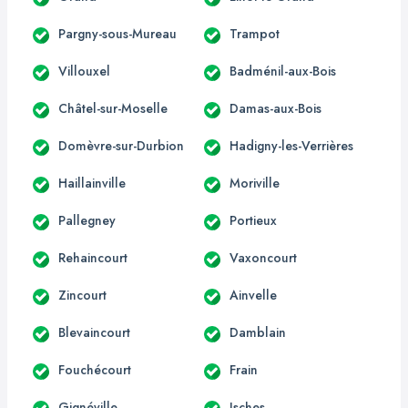
Pargny-sous-Mureau
Trampot
Villouxel
Badménil-aux-Bois
Châtel-sur-Moselle
Damas-aux-Bois
Domèvre-sur-Durbion
Hadigny-les-Verrières
Haillainville
Moriville
Pallegney
Portieux
Rehaincourt
Vaxoncourt
Zincourt
Ainvelle
Blevaincourt
Damblain
Fouchécourt
Frain
Gignéville
Isches