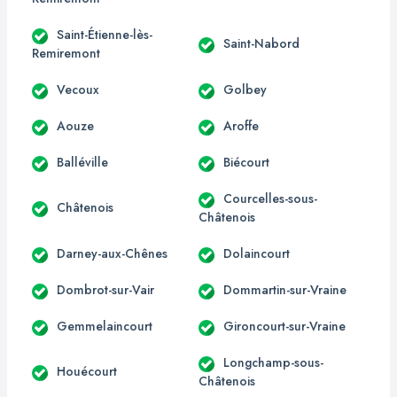
Saint-Étienne-lès-
Saint-Nabord
Remiremont
Vecoux
Golbey
Aouze
Aroffe
Balléville
Biécourt
Courcelles-sous-
Châtenois
Châtenois
Darney-aux-Chênes
Dolaincourt
Dombrot-sur-Vair
Dommartin-sur-Vraine
Gemmelaincourt
Gironcourt-sur-Vraine
Longchamp-sous-
Houécourt
Châtenois