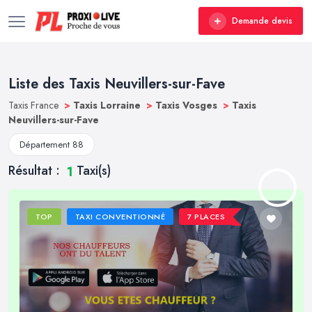
Demande devis
Liste des Taxis Neuvillers-sur-Fave
Taxis France
>
Taxis Lorraine
>
Taxis Vosges
>
Taxis
Neuvillers-sur-Fave
Département 88
Résultat :
Taxi(s)
1
TOP
TAXI CONVENTIONNÉ
7 PLACES