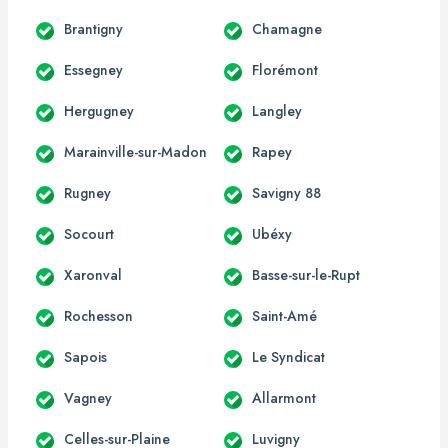
Brantigny
Chamagne
Essegney
Florémont
Hergugney
Langley
Marainville-sur-Madon
Rapey
Rugney
Savigny 88
Socourt
Ubéxy
Xaronval
Basse-sur-le-Rupt
Rochesson
Saint-Amé
Sapois
Le Syndicat
Vagney
Allarmont
Celles-sur-Plaine
Luvigny