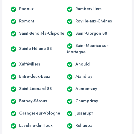
Padoux
Rambervillers
Romont
Roville-aux-Chênes
Saint-Benoît-la-Chipotte
Saint-Gorgon 88
Saint-Maurice-sur-
Sainte-Hélène 88
Mortagne
Xaffévillers
Anould
Entre-deux-Eaux
Mandray
Saint-Léonard 88
Aumontzey
Barbey-Séroux
Champdray
Granges-sur-Vologne
Jussarupt
Laveline-du-Houx
Rehaupal