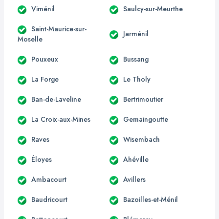
Viménil
Saulcy-sur-Meurthe
Saint-Maurice-sur-
Jarménil
Moselle
Pouxeux
Bussang
La Forge
Le Tholy
Ban-de-Laveline
Bertrimoutier
La Croix-aux-Mines
Gemaingoutte
Raves
Wisembach
Éloyes
Ahéville
Ambacourt
Avillers
Baudricourt
Bazoilles-et-Ménil