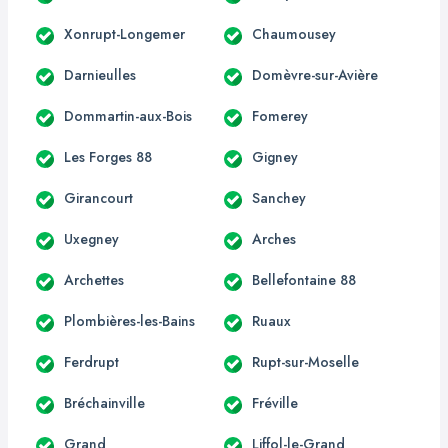
Xonrupt-Longemer
Chaumousey
Darnieulles
Domèvre-sur-Avière
Dommartin-aux-Bois
Fomerey
Les Forges 88
Gigney
Girancourt
Sanchey
Uxegney
Arches
Archettes
Bellefontaine 88
Plombières-les-Bains
Ruaux
Ferdrupt
Rupt-sur-Moselle
Bréchainville
Fréville
Grand
Liffol-le-Grand