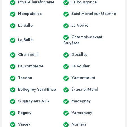
Étival-Clairefontaine
La Bourgonce
Nompatelize
Saint-Michel-sur-Meurthe
La Salle
La Voivre
Charmois-devant-
La Baffe
Bruyères
Cheniménil
Docelles
Faucompierre
Le Roulier
Tendon
Xamontarupt
Bettegney-Saint-Brice
Évaux-et-Ménil
Gugney-aux-Aulx
Madegney
Regney
Varmonzey
Vincey
Nomexy