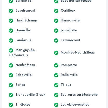
Barville 88
Bazoilles-sur-Meuse
Beaufremont
Certilleux
Harchéchamp
Harmonville
Houéville
Jainvillotte
Landaville
Lemmecourt
Martigny-lès-
Mont-lès-Neufchâteau
Gerbonvaux
Neufchâteau
Pompierre
Rebeuville
Rollainville
Sartes
Tilleux
Tranqueville-Graux
Saulxures-sur-Moselotte
Thiéfosse
Les Ableuvenettes