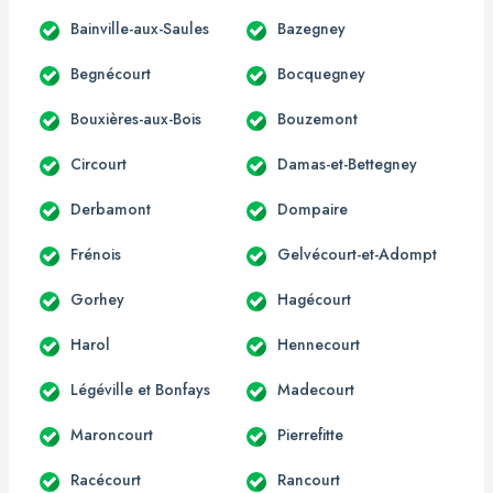
Bainville-aux-Saules
Bazegney
Begnécourt
Bocquegney
Bouxières-aux-Bois
Bouzemont
Circourt
Damas-et-Bettegney
Derbamont
Dompaire
Frénois
Gelvécourt-et-Adompt
Gorhey
Hagécourt
Harol
Hennecourt
Légéville et Bonfays
Madecourt
Maroncourt
Pierrefitte
Racécourt
Rancourt