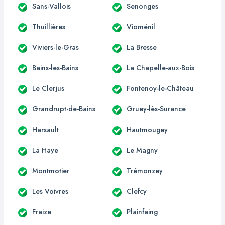
Sans-Vallois
Senonges
Thuillières
Vioménil
Viviers-le-Gras
La Bresse
Bains-les-Bains
La Chapelle-aux-Bois
Le Clerjus
Fontenoy-le-Château
Grandrupt-de-Bains
Gruey-lès-Surance
Harsault
Hautmougey
La Haye
Le Magny
Montmotier
Trémonzey
Les Voivres
Clefcy
Fraize
Plainfaing