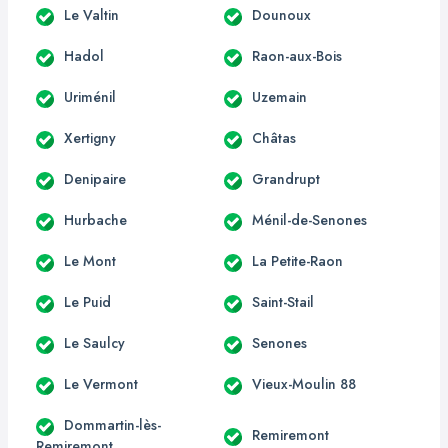
Le Valtin
Dounoux
Hadol
Raon-aux-Bois
Uriménil
Uzemain
Xertigny
Châtas
Denipaire
Grandrupt
Hurbache
Ménil-de-Senones
Le Mont
La Petite-Raon
Le Puid
Saint-Stail
Le Saulcy
Senones
Le Vermont
Vieux-Moulin 88
Dommartin-lès-
Remiremont
Remiremont