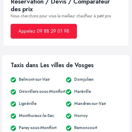
Réservation / Devis / Comparateur
des prix
Nous cherchons pour vous le meilleur chauffeur à petit prix
Appelez 09 88 29 01 98
Taxis dans Les villes de Vosges
Belmont-sur-Vair
Domjulien
Girovillers-sous-Montfort
Haréville
Lignéville
Mandres-sur-Vair
Monthureux-le-Sec
Norroy
Parey-sous-Montfort
Remoncourt