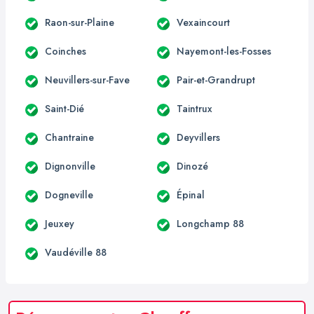
Raon-sur-Plaine
Vexaincourt
Coinches
Nayemont-les-Fosses
Neuvillers-sur-Fave
Pair-et-Grandrupt
Saint-Dié
Taintrux
Chantraine
Deyvillers
Dignonville
Dinozé
Dogneville
Épinal
Jeuxey
Longchamp 88
Vaudéville 88