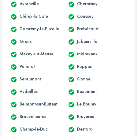
Avranville
Chermisey
Clérey-la Côte
Coussey
Domrémy-la-Pucelle
Frebécourt
Greux
Jubainville
Maxey-sur-Meuse
Midrevaux
Punerot
Ruppes
Seraumont
Sionne
Aydoilles
Beauménil
Belmont-sur-Buttant
Le Boulay
Brouvelieures
Bruyères
Champ-le-Duc
Destord