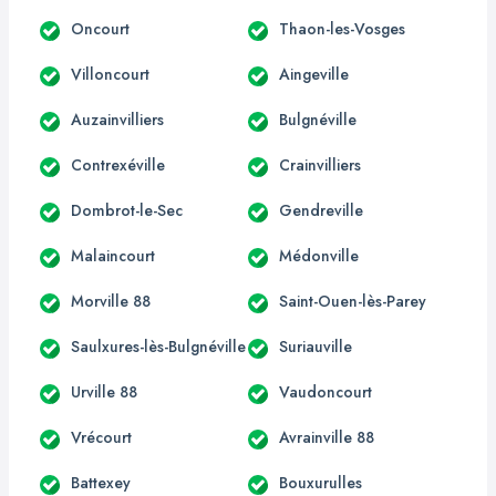
Oncourt
Thaon-les-Vosges
Villoncourt
Aingeville
Auzainvilliers
Bulgnéville
Contrexéville
Crainvilliers
Dombrot-le-Sec
Gendreville
Malaincourt
Médonville
Morville 88
Saint-Ouen-lès-Parey
Saulxures-lès-Bulgnéville
Suriauville
Urville 88
Vaudoncourt
Vrécourt
Avrainville 88
Battexey
Bouxurulles