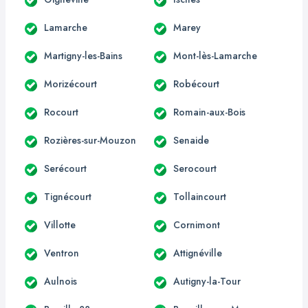
Lamarche
Marey
Martigny-les-Bains
Mont-lès-Lamarche
Morizécourt
Robécourt
Rocourt
Romain-aux-Bois
Rozières-sur-Mouzon
Senaide
Serécourt
Serocourt
Tignécourt
Tollaincourt
Villotte
Cornimont
Ventron
Attignéville
Aulnois
Autigny-la-Tour