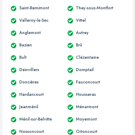
Saint-Remimont
They-sous-Montfort
Valleroy-le-Sec
Vittel
Anglemont
Autrey
Bazien
Brû
Bult
Clézentaine
Deinvillers
Domptail
Doncières
Fauconcourt
Hardancourt
Housseras
Jeanménil
Ménarmont
Ménil-sur-Belvitte
Moyemont
Nossoncourt
Ortoncourt