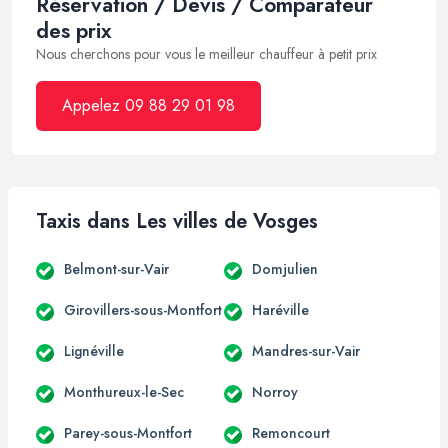
Réservation / Devis / Comparateur
des prix
Nous cherchons pour vous le meilleur chauffeur à petit prix
Appelez 09 88 29 01 98
Taxis dans Les villes de Vosges
Belmont-sur-Vair
Domjulien
Girovillers-sous-Montfort
Haréville
Lignéville
Mandres-sur-Vair
Monthureux-le-Sec
Norroy
Parey-sous-Montfort
Remoncourt