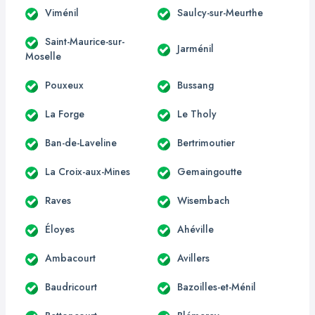
Viménil
Saulcy-sur-Meurthe
Saint-Maurice-sur-
Jarménil
Moselle
Pouxeux
Bussang
La Forge
Le Tholy
Ban-de-Laveline
Bertrimoutier
La Croix-aux-Mines
Gemaingoutte
Raves
Wisembach
Éloyes
Ahéville
Ambacourt
Avillers
Baudricourt
Bazoilles-et-Ménil