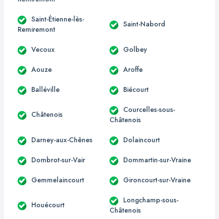
Saint-Étienne-lès-
Saint-Nabord
Remiremont
Vecoux
Golbey
Aouze
Aroffe
Balléville
Biécourt
Courcelles-sous-
Châtenois
Châtenois
Darney-aux-Chênes
Dolaincourt
Dombrot-sur-Vair
Dommartin-sur-Vraine
Gemmelaincourt
Gironcourt-sur-Vraine
Longchamp-sous-
Houécourt
Châtenois