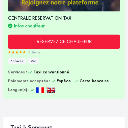
CENTRALE RESERVATION TAXI
Infos chauffeur
RÉSERVEZ CE CHAUFFEUR
5 étoiles
7 Places
Van
Services :
Taxi conventionné
Paiements acceptés :
Espèce
Carte bancaire
Langue(s) :
Taxi à Soncourt