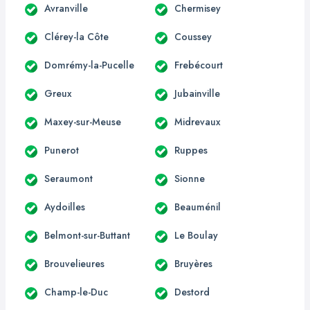
Avranville
Chermisey
Clérey-la Côte
Coussey
Domrémy-la-Pucelle
Frebécourt
Greux
Jubainville
Maxey-sur-Meuse
Midrevaux
Punerot
Ruppes
Seraumont
Sionne
Aydoilles
Beauménil
Belmont-sur-Buttant
Le Boulay
Brouvelieures
Bruyères
Champ-le-Duc
Destord