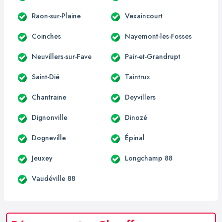
Raon-sur-Plaine
Vexaincourt
Coinches
Nayemont-les-Fosses
Neuvillers-sur-Fave
Pair-et-Grandrupt
Saint-Dié
Taintrux
Chantraine
Deyvillers
Dignonville
Dinozé
Dogneville
Épinal
Jeuxey
Longchamp 88
Vaudéville 88