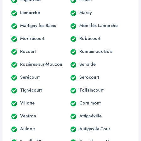
Lamarche
Marey
Martigny-les-Bains
Mont-lès-Lamarche
Morizécourt
Robécourt
Rocourt
Romain-aux-Bois
Rozières-sur-Mouzon
Senaide
Serécourt
Serocourt
Tignécourt
Tollaincourt
Villotte
Cornimont
Ventron
Attignéville
Aulnois
Autigny-la-Tour