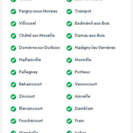
Pargny-sous-Mureau
Trampot
Villouxel
Badménil-aux-Bois
Châtel-sur-Moselle
Damas-aux-Bois
Domèvre-sur-Durbion
Hadigny-les-Verrières
Haillainville
Moriville
Pallegney
Portieux
Rehaincourt
Vaxoncourt
Zincourt
Ainvelle
Blevaincourt
Damblain
Fouchécourt
Frain
Gignéville
Isches