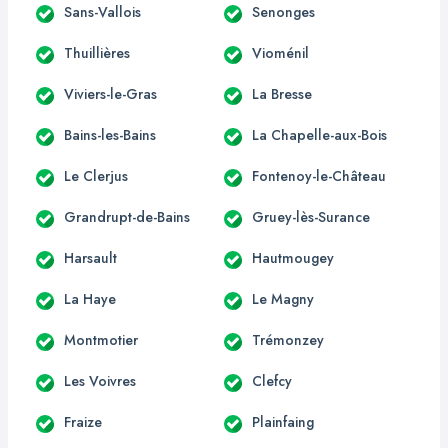
Sans-Vallois
Senonges
Thuillières
Vioménil
Viviers-le-Gras
La Bresse
Bains-les-Bains
La Chapelle-aux-Bois
Le Clerjus
Fontenoy-le-Château
Grandrupt-de-Bains
Gruey-lès-Surance
Harsault
Hautmougey
La Haye
Le Magny
Montmotier
Trémonzey
Les Voivres
Clefcy
Fraize
Plainfaing