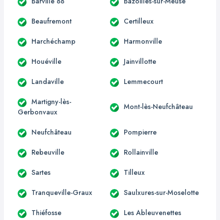
Barville 88
Bazoilles-sur-Meuse
Beaufremont
Certilleux
Harchéchamp
Harmonville
Houéville
Jainvillotte
Landaville
Lemmecourt
Martigny-lès-
Mont-lès-Neufchâteau
Gerbonvaux
Neufchâteau
Pompierre
Rebeuville
Rollainville
Sartes
Tilleux
Tranqueville-Graux
Saulxures-sur-Moselotte
Thiéfosse
Les Ableuvenettes