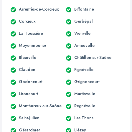
Arrentès-de-Corcieux
Biffontaine
Corcieux
Gerbépal
La Houssière
Vienville
Moyenmoutier
Ameuvelle
Bleurville
Châtillon-sur-Saône
Claudon
Fignévelle
Godoncourt
Grignoncourt
Lironcourt
Martinvelle
Monthureux-sur-Saône
Regnévelle
Saint-Julien
Les Thons
Gérardmer
Liézey