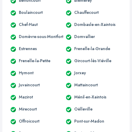
Bettoncourt
Blémerey
Boulaincourt
Chauffecourt
Chef-Haut
Dombasle-en-Xaintois
Domèvre-sous-Montfort
Domvallier
Estrennes
Frenelle-la-Grande
Frenelle-la-Petite
Gircourt-lès-Viéville
Hymont
Jorxey
Juvaincourt
Mattaincourt
Mazirot
Ménil-en-Xaintois
Mirecourt
Oëlleville
Offroicourt
Pont-sur-Madon