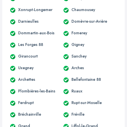
Xonrupt-Longemer
Chaumousey
Darnieulles
Domèvre-sur-Avière
Dommartin-aux-Bois
Fomerey
Les Forges 88
Gigney
Girancourt
Sanchey
Uxegney
Arches
Archettes
Bellefontaine 88
Plombières-les-Bains
Ruaux
Ferdrupt
Rupt-sur-Moselle
Bréchainville
Fréville
Grand
Liffol-le-Grand