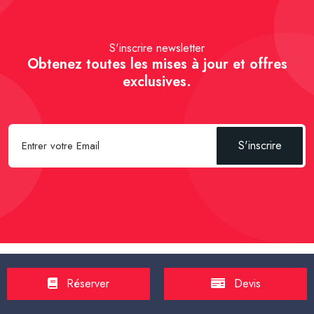
S'inscrire newsletter
Obtenez toutes les mises à jour et offres
exclusives.
S'inscrire
Spécial Passager :
Réserver un Taxi VSL
-
Réserver un Taxi
Réserver
Devis
TPMR
-
Transport sanitaire, médicalisé
-
Tarif taxi en France en
2025
-
Un Taxi partagé pour l' aéroport
-
Réservez une