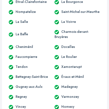
Étival-Clairefontaine
La Bourgonce
Nompatelize
Saint-Michel-sur-Meurthe
La Salle
La Voivre
Charmois-devant-
La Baffe
Bruyères
Cheniménil
Docelles
Faucompierre
Le Roulier
Tendon
Xamontarupt
Bettegney-Saint-Brice
Évaux-et-Ménil
Gugney-aux-Aulx
Madegney
Regney
Varmonzey
Vincey
Nomexy