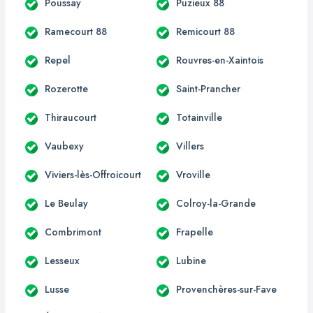
Poussay
Puzieux 88
Ramecourt 88
Remicourt 88
Repel
Rouvres-en-Xaintois
Rozerotte
Saint-Prancher
Thiraucourt
Totainville
Vaubexy
Villers
Viviers-lès-Offroicourt
Vroville
Le Beulay
Colroy-la-Grande
Combrimont
Frapelle
Lesseux
Lubine
Lusse
Provenchères-sur-Fave