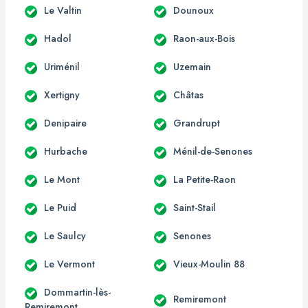
Le Valtin
Dounoux
Hadol
Raon-aux-Bois
Uriménil
Uzemain
Xertigny
Châtas
Denipaire
Grandrupt
Hurbache
Ménil-de-Senones
Le Mont
La Petite-Raon
Le Puid
Saint-Stail
Le Saulcy
Senones
Le Vermont
Vieux-Moulin 88
Dommartin-lès-
Remiremont
Remiremont