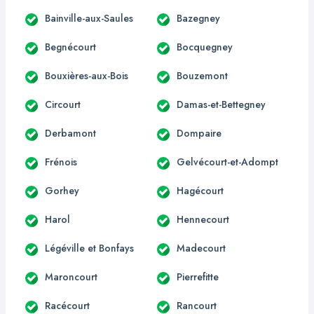
Bainville-aux-Saules
Bazegney
Begnécourt
Bocquegney
Bouxières-aux-Bois
Bouzemont
Circourt
Damas-et-Bettegney
Derbamont
Dompaire
Frénois
Gelvécourt-et-Adompt
Gorhey
Hagécourt
Harol
Hennecourt
Légéville et Bonfays
Madecourt
Maroncourt
Pierrefitte
Racécourt
Rancourt