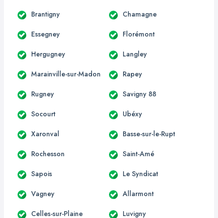
Brantigny
Chamagne
Essegney
Florémont
Hergugney
Langley
Marainville-sur-Madon
Rapey
Rugney
Savigny 88
Socourt
Ubéxy
Xaronval
Basse-sur-le-Rupt
Rochesson
Saint-Amé
Sapois
Le Syndicat
Vagney
Allarmont
Celles-sur-Plaine
Luvigny