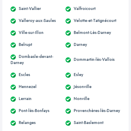
Saint-Vallier
Valfroicourt
Valleroy-aux-Saules
Velotte-et-Tatignécourt
Ville-sur-Illon
Belmont-Lès-Darney
Belrupt
Darney
Dombasle-devant-
Dommartin-lès-Vallois
Darney
Escles
Esley
Hennezel
Jésonville
Lerrain
Nonville
Pont-lès-Bonfays
Provenchères-lès-Darney
Relanges
Saint-Baslemont