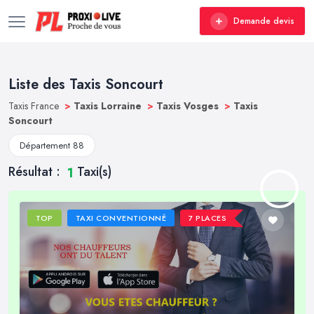
Demande devis
Liste des Taxis Soncourt
Taxis France
>
Taxis Lorraine
>
Taxis Vosges
>
Taxis
Soncourt
Département 88
Résultat :
Taxi(s)
1
TOP
TAXI CONVENTIONNÉ
7 PLACES