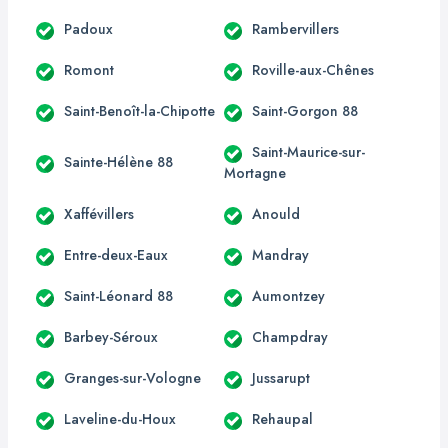
Padoux
Rambervillers
Romont
Roville-aux-Chênes
Saint-Benoît-la-Chipotte
Saint-Gorgon 88
Saint-Maurice-sur-
Sainte-Hélène 88
Mortagne
Xaffévillers
Anould
Entre-deux-Eaux
Mandray
Saint-Léonard 88
Aumontzey
Barbey-Séroux
Champdray
Granges-sur-Vologne
Jussarupt
Laveline-du-Houx
Rehaupal