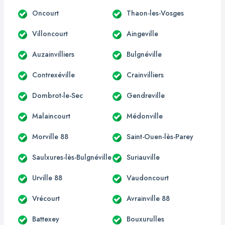
Oncourt
Thaon-les-Vosges
Villoncourt
Aingeville
Auzainvilliers
Bulgnéville
Contrexéville
Crainvilliers
Dombrot-le-Sec
Gendreville
Malaincourt
Médonville
Morville 88
Saint-Ouen-lès-Parey
Saulxures-lès-Bulgnéville
Suriauville
Urville 88
Vaudoncourt
Vrécourt
Avrainville 88
Battexey
Bouxurulles