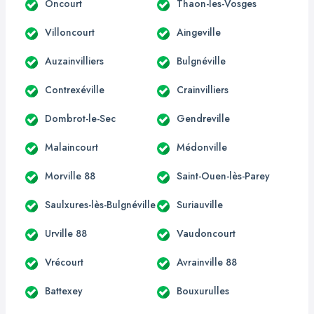
Oncourt
Thaon-les-Vosges
Villoncourt
Aingeville
Auzainvilliers
Bulgnéville
Contrexéville
Crainvilliers
Dombrot-le-Sec
Gendreville
Malaincourt
Médonville
Morville 88
Saint-Ouen-lès-Parey
Saulxures-lès-Bulgnéville
Suriauville
Urville 88
Vaudoncourt
Vrécourt
Avrainville 88
Battexey
Bouxurulles