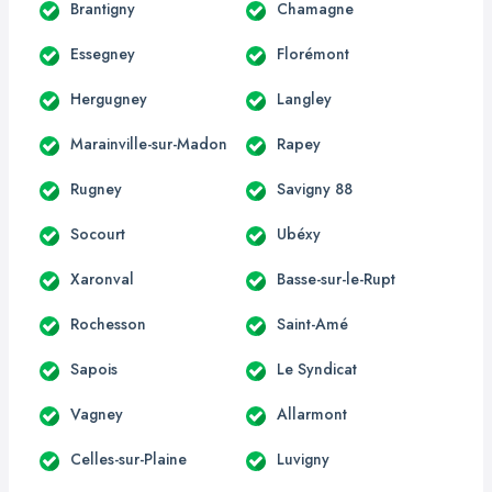
Brantigny
Chamagne
Essegney
Florémont
Hergugney
Langley
Marainville-sur-Madon
Rapey
Rugney
Savigny 88
Socourt
Ubéxy
Xaronval
Basse-sur-le-Rupt
Rochesson
Saint-Amé
Sapois
Le Syndicat
Vagney
Allarmont
Celles-sur-Plaine
Luvigny