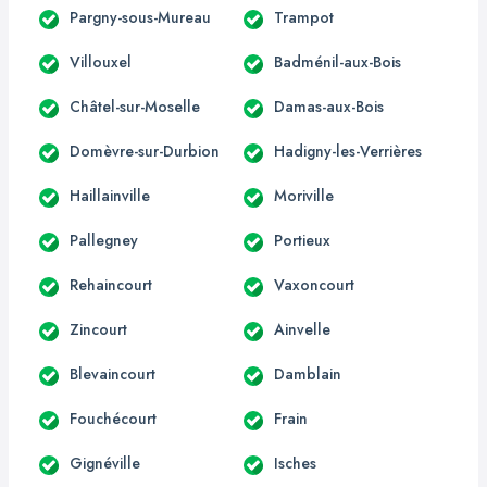
Pargny-sous-Mureau
Trampot
Villouxel
Badménil-aux-Bois
Châtel-sur-Moselle
Damas-aux-Bois
Domèvre-sur-Durbion
Hadigny-les-Verrières
Haillainville
Moriville
Pallegney
Portieux
Rehaincourt
Vaxoncourt
Zincourt
Ainvelle
Blevaincourt
Damblain
Fouchécourt
Frain
Gignéville
Isches