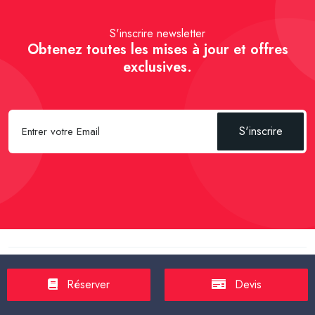
S'inscrire newsletter
Obtenez toutes les mises à jour et offres
exclusives.
S'inscrire
Spécial Passager :
Réserver un Taxi VSL
-
Réserver un Taxi
TPMR
-
Transport sanitaire, médicalisé
-
Tarif taxi en France en
Réserver
Devis
2025
-
Un Taxi partagé pour l' aéroport
-
Réservez une