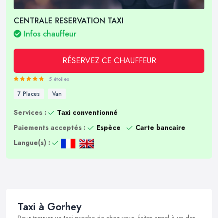
CENTRALE RESERVATION TAXI
Infos chauffeur
RÉSERVEZ CE CHAUFFEUR
5 étoiles
7 Places
Van
Services :
Taxi conventionné
Paiements acceptés :
Espèce
Carte bancaire
Langue(s) :
Taxi à Gorhey
Pour trouver un taxi proche de chez vous, faites appel à un des