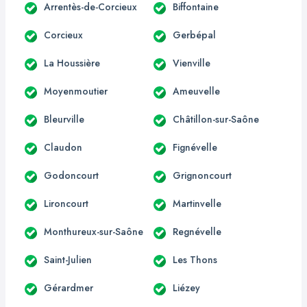
Arrentès-de-Corcieux
Biffontaine
Corcieux
Gerbépal
La Houssière
Vienville
Moyenmoutier
Ameuvelle
Bleurville
Châtillon-sur-Saône
Claudon
Fignévelle
Godoncourt
Grignoncourt
Lironcourt
Martinvelle
Monthureux-sur-Saône
Regnévelle
Saint-Julien
Les Thons
Gérardmer
Liézey