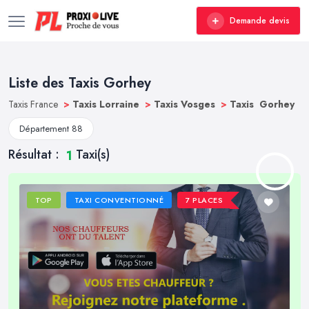
Demande devis
Liste des Taxis Gorhey
Taxis France
>
Taxis Lorraine
>
Taxis Vosges
>
Taxis Gorhey
Département 88
Résultat :
Taxi(s)
1
TOP
TAXI CONVENTIONNÉ
7 PLACES