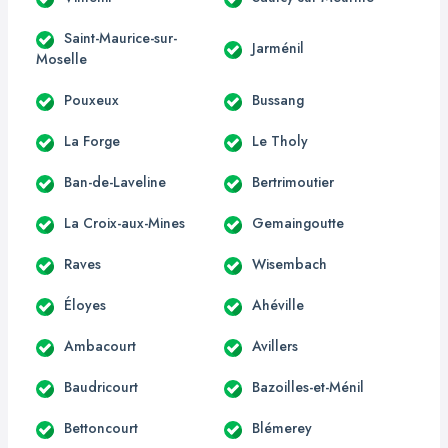
Saint-Maurice-sur-
Jarménil
Moselle
Pouxeux
Bussang
La Forge
Le Tholy
Ban-de-Laveline
Bertrimoutier
La Croix-aux-Mines
Gemaingoutte
Raves
Wisembach
Éloyes
Ahéville
Ambacourt
Avillers
Baudricourt
Bazoilles-et-Ménil
Bettoncourt
Blémerey