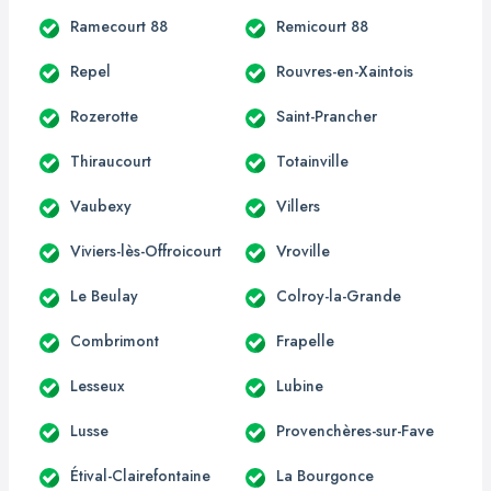
Ramecourt 88
Remicourt 88
Repel
Rouvres-en-Xaintois
Rozerotte
Saint-Prancher
Thiraucourt
Totainville
Vaubexy
Villers
Viviers-lès-Offroicourt
Vroville
Le Beulay
Colroy-la-Grande
Combrimont
Frapelle
Lesseux
Lubine
Lusse
Provenchères-sur-Fave
Étival-Clairefontaine
La Bourgonce