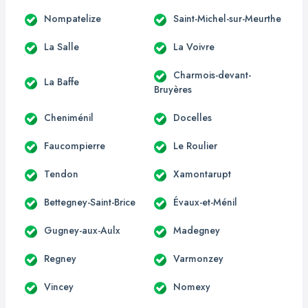
Nompatelize
Saint-Michel-sur-Meurthe
La Salle
La Voivre
Charmois-devant-
La Baffe
Bruyères
Cheniménil
Docelles
Faucompierre
Le Roulier
Tendon
Xamontarupt
Bettegney-Saint-Brice
Évaux-et-Ménil
Gugney-aux-Aulx
Madegney
Regney
Varmonzey
Vincey
Nomexy