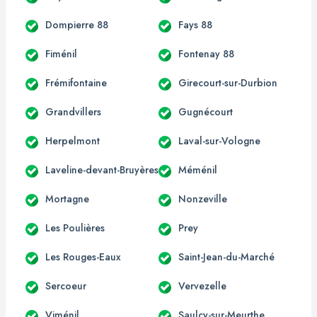
Dompierre 88
Fays 88
Fiménil
Fontenay 88
Frémifontaine
Girecourt-sur-Durbion
Grandvillers
Gugnécourt
Herpelmont
Laval-sur-Vologne
Laveline-devant-Bruyères
Méménil
Mortagne
Nonzeville
Les Poulières
Prey
Les Rouges-Eaux
Saint-Jean-du-Marché
Sercoeur
Vervezelle
Viménil
Saulcy-sur-Meurthe