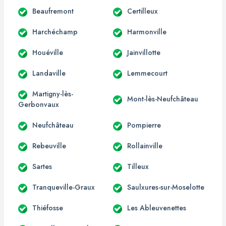
Beaufremont
Certilleux
Harchéchamp
Harmonville
Houéville
Jainvillotte
Landaville
Lemmecourt
Martigny-lès-
Mont-lès-Neufchâteau
Gerbonvaux
Neufchâteau
Pompierre
Rebeuville
Rollainville
Sartes
Tilleux
Tranqueville-Graux
Saulxures-sur-Moselotte
Thiéfosse
Les Ableuvenettes