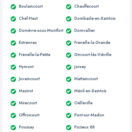
Boulaincourt
Chauffecourt
Chef-Haut
Dombasle-en-Xaintois
Domèvre-sous-Montfort
Domvallier
Estrennes
Frenelle-la-Grande
Frenelle-la-Petite
Gircourt-lès-Viéville
Hymont
Jorxey
Juvaincourt
Mattaincourt
Mazirot
Ménil-en-Xaintois
Mirecourt
Oëlleville
Offroicourt
Pont-sur-Madon
Poussay
Puzieux 88