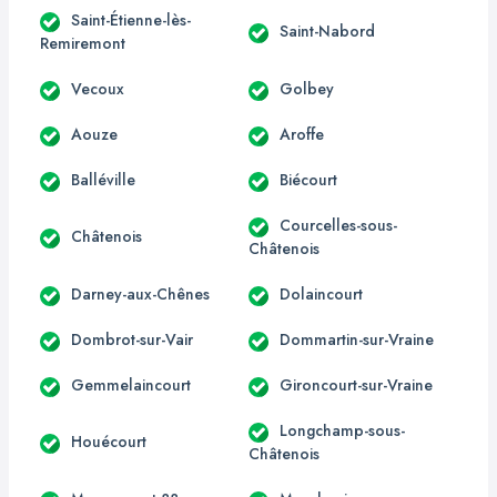
Saint-Étienne-lès-
Saint-Nabord
Remiremont
Vecoux
Golbey
Aouze
Aroffe
Balléville
Biécourt
Courcelles-sous-
Châtenois
Châtenois
Darney-aux-Chênes
Dolaincourt
Dombrot-sur-Vair
Dommartin-sur-Vraine
Gemmelaincourt
Gironcourt-sur-Vraine
Longchamp-sous-
Houécourt
Châtenois