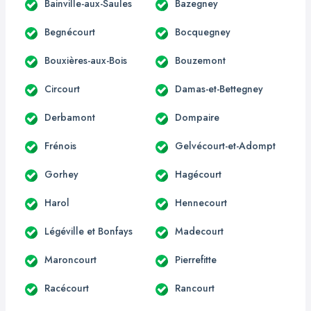
Bainville-aux-Saules
Bazegney
Begnécourt
Bocquegney
Bouxières-aux-Bois
Bouzemont
Circourt
Damas-et-Bettegney
Derbamont
Dompaire
Frénois
Gelvécourt-et-Adompt
Gorhey
Hagécourt
Harol
Hennecourt
Légéville et Bonfays
Madecourt
Maroncourt
Pierrefitte
Racécourt
Rancourt