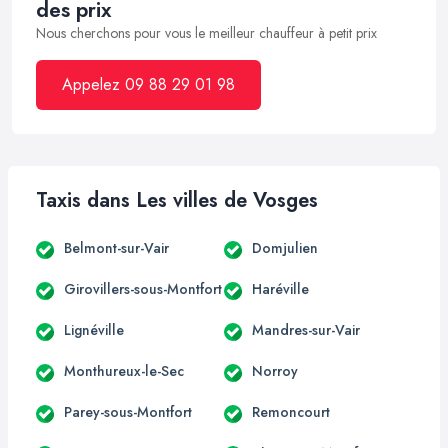
des prix
Nous cherchons pour vous le meilleur chauffeur à petit prix
Appelez 09 88 29 01 98
Taxis dans Les villes de Vosges
Belmont-sur-Vair
Domjulien
Girovillers-sous-Montfort
Haréville
Lignéville
Mandres-sur-Vair
Monthureux-le-Sec
Norroy
Parey-sous-Montfort
Remoncourt