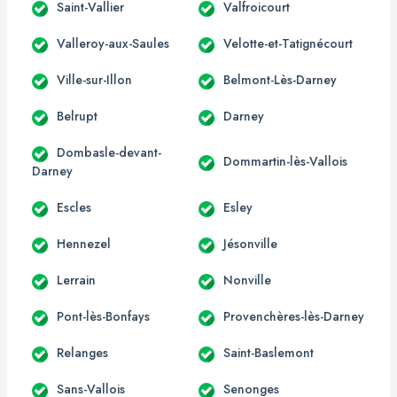
Saint-Vallier
Valfroicourt
Valleroy-aux-Saules
Velotte-et-Tatignécourt
Ville-sur-Illon
Belmont-Lès-Darney
Belrupt
Darney
Dombasle-devant-
Dommartin-lès-Vallois
Darney
Escles
Esley
Hennezel
Jésonville
Lerrain
Nonville
Pont-lès-Bonfays
Provenchères-lès-Darney
Relanges
Saint-Baslemont
Sans-Vallois
Senonges