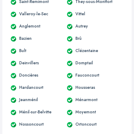
Saint-Remimont
They-sous-Montfort
Valleroy-le-Sec
Vittel
Anglemont
Autrey
Bazien
Brû
Bult
Clézentaine
Deinvillers
Domptail
Doncières
Fauconcourt
Hardancourt
Housseras
Jeanménil
Ménarmont
Ménil-sur-Belvitte
Moyemont
Nossoncourt
Ortoncourt