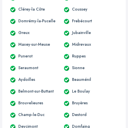
Clérey-la Côte
Coussey
Domrémy-la-Pucelle
Frebécourt
Greux
Jubainville
Maxey-sur-Meuse
Midrevaux
Punerot
Ruppes
Seraumont
Sionne
Aydoilles
Beauménil
Belmont-sur-Buttant
Le Boulay
Brouvelieures
Bruyères
Champ-le-Duc
Destord
Deycimont
Domfaing