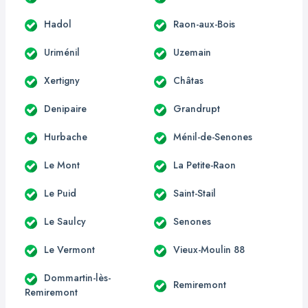
Hadol
Raon-aux-Bois
Uriménil
Uzemain
Xertigny
Châtas
Denipaire
Grandrupt
Hurbache
Ménil-de-Senones
Le Mont
La Petite-Raon
Le Puid
Saint-Stail
Le Saulcy
Senones
Le Vermont
Vieux-Moulin 88
Dommartin-lès-
Remiremont
Remiremont