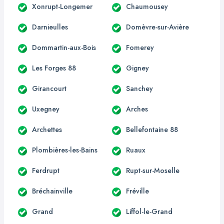
Xonrupt-Longemer
Chaumousey
Darnieulles
Domèvre-sur-Avière
Dommartin-aux-Bois
Fomerey
Les Forges 88
Gigney
Girancourt
Sanchey
Uxegney
Arches
Archettes
Bellefontaine 88
Plombières-les-Bains
Ruaux
Ferdrupt
Rupt-sur-Moselle
Bréchainville
Fréville
Grand
Liffol-le-Grand