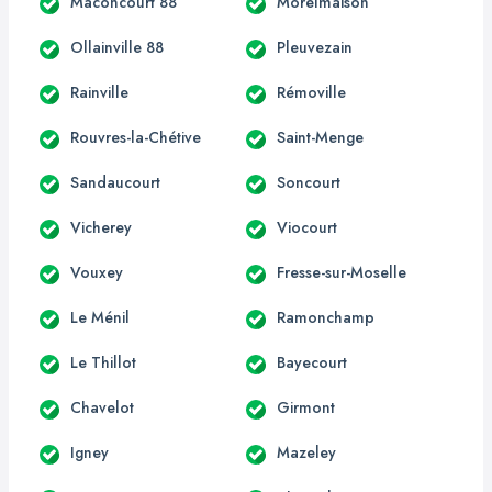
Maconcourt 88
Morelmaison
Ollainville 88
Pleuvezain
Rainville
Rémoville
Rouvres-la-Chétive
Saint-Menge
Sandaucourt
Soncourt
Vicherey
Viocourt
Vouxey
Fresse-sur-Moselle
Le Ménil
Ramonchamp
Le Thillot
Bayecourt
Chavelot
Girmont
Igney
Mazeley