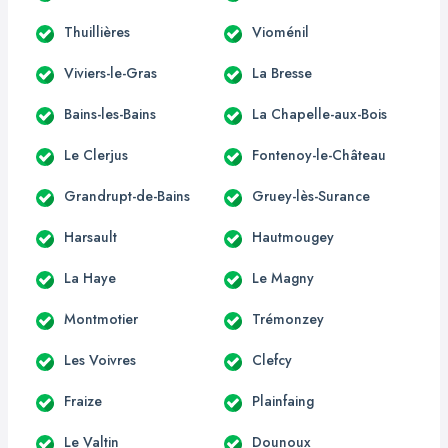
Thuillières
Vioménil
Viviers-le-Gras
La Bresse
Bains-les-Bains
La Chapelle-aux-Bois
Le Clerjus
Fontenoy-le-Château
Grandrupt-de-Bains
Gruey-lès-Surance
Harsault
Hautmougey
La Haye
Le Magny
Montmotier
Trémonzey
Les Voivres
Clefcy
Fraize
Plainfaing
Le Valtin
Dounoux