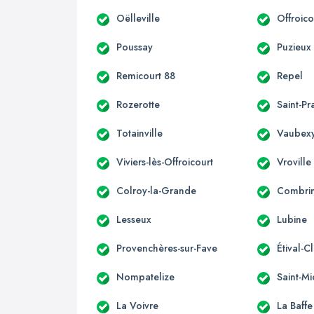
Oëlleville
Offroico
Poussay
Puzieux
Remicourt 88
Repel
Rozerotte
Saint-Pr
Totainville
Vaubex
Viviers-lès-Offroicourt
Vroville
Colroy-la-Grande
Combri
Lesseux
Lubine
Provenchères-sur-Fave
Étival-C
Nompatelize
Saint-Mi
La Voivre
La Baffe