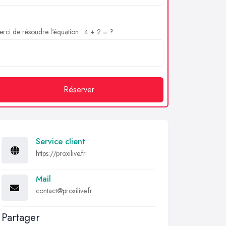
rci de résoudre l'équation : 4 + 2 = ?
Réserver
Service client
https://proxilive.fr
Mail
contact@proxilive.fr
Partager