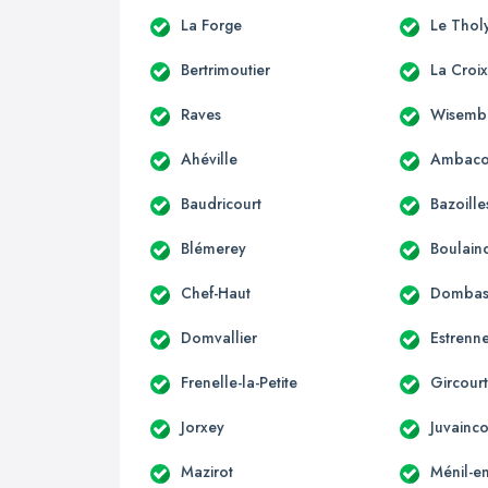
La Forge
Le Thol
Bertrimoutier
La Croi
Raves
Wisemb
Ahéville
Ambaco
Baudricourt
Bazoille
Blémerey
Boulain
Chef-Haut
Dombasl
Domvallier
Estrenn
Frenelle-la-Petite
Gircourt
Jorxey
Juvainco
Mazirot
Ménil-en