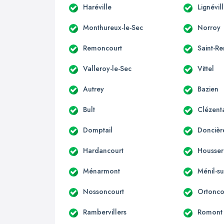
Haréville
Lignévil
Monthureux-le-Sec
Norroy
Remoncourt
Saint-R
Valleroy-le-Sec
Vittel
Autrey
Bazien
Bult
Clézent
Domptail
Doncièr
Hardancourt
Housser
Ménarmont
Ménil-su
Nossoncourt
Ortonco
Rambervillers
Romont