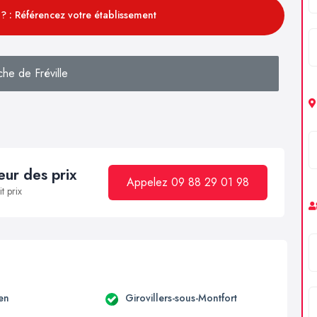
? : Référencez votre établissement
he de Fréville
ur des prix
Appelez 09 88 29 01 98
t prix
en
Girovillers-sous-Montfort