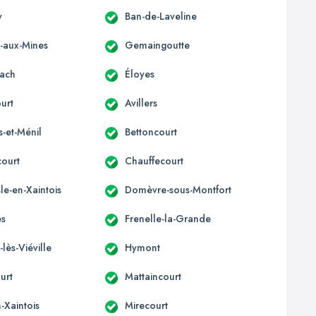
y
Ban-de-Laveline
x-aux-Mines
Gemaingoutte
ach
Éloyes
urt
Avillers
s-et-Ménil
Bettoncourt
court
Chauffecourt
e-en-Xaintois
Domèvre-sous-Montfort
es
Frenelle-la-Grande
-lès-Viéville
Hymont
urt
Mattaincourt
-Xaintois
Mirecourt