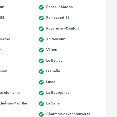
urt
Pont-sur-Madon
 88
Ramecourt 88
Rouvres-en-Xaintois
ancher
Thiraucourt
y
Villers
Le Beulay
mont
Frapelle
Lusse
lairefontaine
La Bourgonce
chel-sur-Meurthe
La Salle
Charmois-devant-Bruyères