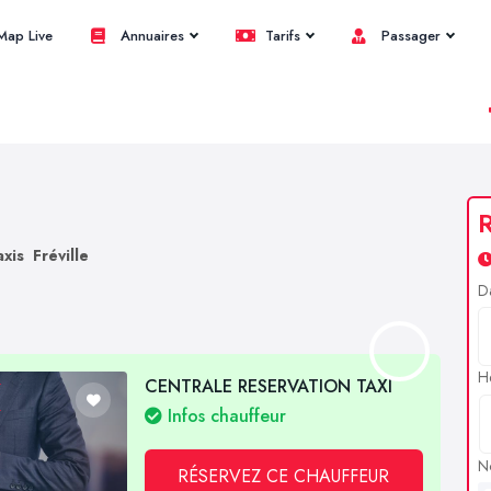
ap Live
Annuaires
Tarifs
Passager
R
axis Fréville
D
H
CENTRALE RESERVATION TAXI
Infos chauffeur
N
RÉSERVEZ CE CHAUFFEUR