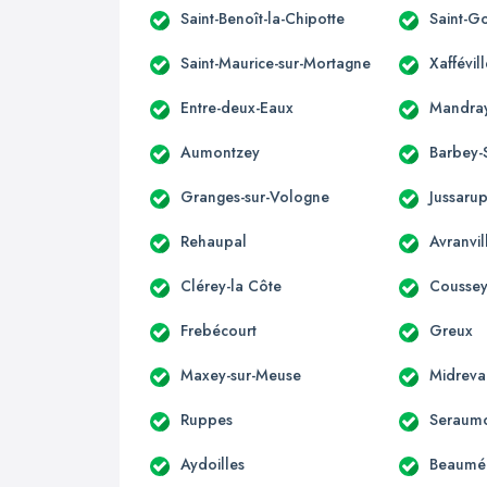
Saint-Benoît-la-Chipotte
Saint-G
Saint-Maurice-sur-Mortagne
Xaffévill
Entre-deux-Eaux
Mandra
Aumontzey
Barbey-
Granges-sur-Vologne
Jussarup
Rehaupal
Avranvil
Clérey-la Côte
Cousse
Frebécourt
Greux
Maxey-sur-Meuse
Midreva
Ruppes
Seraum
Aydoilles
Beaumén