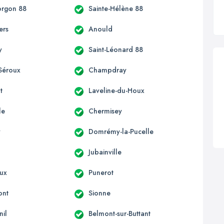
orgon 88
Sainte-Hélène 88
ers
Anould
y
Saint-Léonard 88
Séroux
Champdray
t
Laveline-du-Houx
le
Chermisey
y
Domrémy-la-Pucelle
Jubainville
ux
Punerot
ont
Sionne
il
Belmont-sur-Buttant