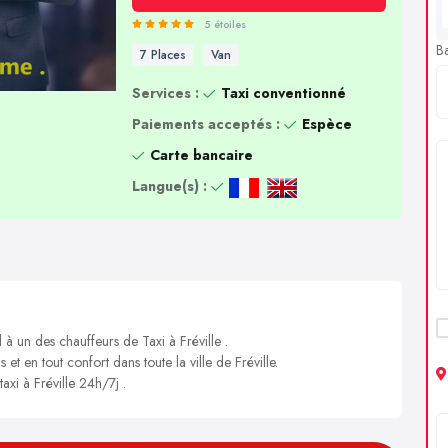
5 étoiles
B
7 Places
Van
Services :
Taxi conventionné
Paiements acceptés :
Espèce
Carte bancaire
Langue(s) :
 à un des chauffeurs de Taxi à Fréville .
 et en tout confort dans toute la ville de Fréville.
axi à Fréville 24h/7j .