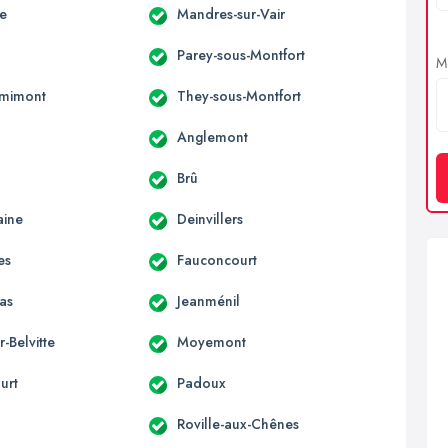
le
Mandres-sur-Vair
Parey-sous-Montfort
Me
emimont
They-sous-Montfort
Anglemont
Brû
aine
Deinvillers
es
Fauconcourt
as
Jeanménil
r-Belvitte
Moyemont
urt
Padoux
Roville-aux-Chênes