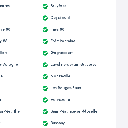
ieures
Bruyères
Deycimont
re 88
Fays 88
y 88
Frémifontaine
lers
Gugnécourt
ur-Vologne
Laveline-devant-Bruyères
ne
Nonzeville
Les Rouges-Eaux
r
Vervezelle
sur-Meurthe
Saint-Maurice-sur-Moselle
x
Bussang