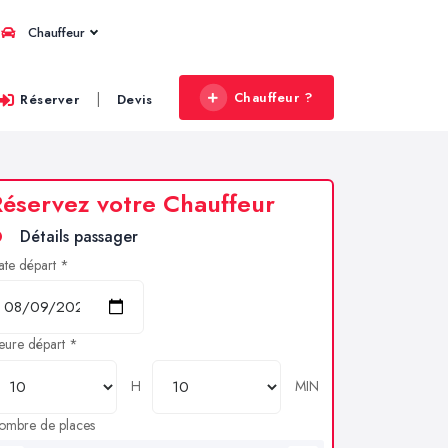
Chauffeur
Chauffeur ?
|
Réserver
Devis
éservez votre Chauffeur
Détails passager
ate départ *
eure départ *
H
MIN
ombre de places