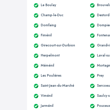
Le Boulay
Brouvel
Champ-le-Duc
Destord
Domfaing
Dompier
Fiménil
Fontena
Girecourt-sur-Durbion
Grandvil
Herpelmont
Laval-s
Méménil
Mortag
Les Poulières
Prey
Saint-Jean-du-Marché
Sercoeu
Viménil
Saulcy-
Jarménil
Pouxeu