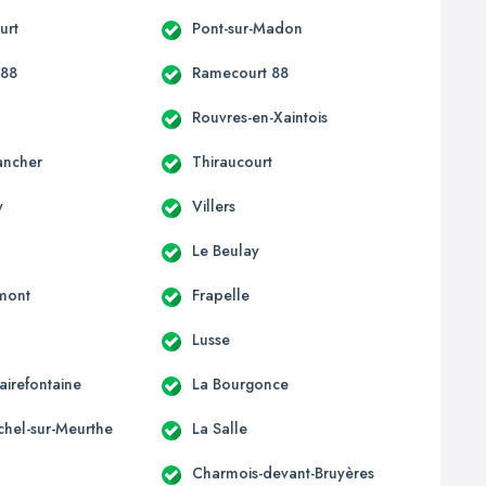
urt
Pont-sur-Madon
 88
Ramecourt 88
Rouvres-en-Xaintois
ancher
Thiraucourt
y
Villers
Le Beulay
mont
Frapelle
Lusse
lairefontaine
La Bourgonce
chel-sur-Meurthe
La Salle
Charmois-devant-Bruyères