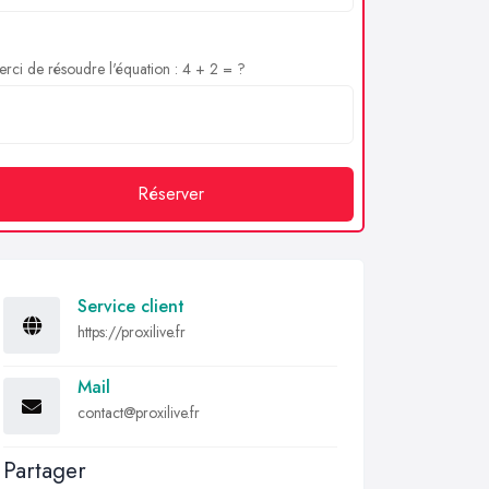
rci de résoudre l'équation : 4 + 2 = ?
Réserver
Service client
https://proxilive.fr
Mail
contact@proxilive.fr
Partager