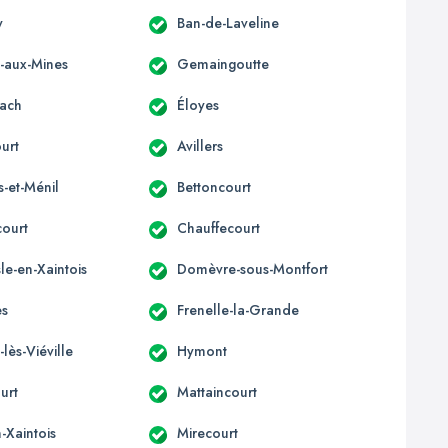
y
Ban-de-Laveline
x-aux-Mines
Gemaingoutte
ach
Éloyes
urt
Avillers
s-et-Ménil
Bettoncourt
court
Chauffecourt
e-en-Xaintois
Domèvre-sous-Montfort
es
Frenelle-la-Grande
-lès-Viéville
Hymont
urt
Mattaincourt
-Xaintois
Mirecourt