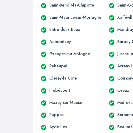
Saint-Benoît-la-Chipotte
Saint-G
Saint-Maurice-sur-Mortagne
Xaffévill
Entre-deux-Eaux
Mandra
Aumontzey
Barbey-
Granges-sur-Vologne
Jussarup
Rehaupal
Avranvil
Clérey-la Côte
Cousse
Frebécourt
Greux
Maxey-sur-Meuse
Midreva
Ruppes
Seraum
Aydoilles
Beaumén