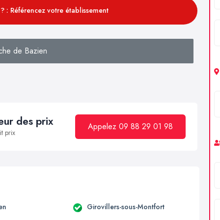
? : Référencez votre établissement
che de Bazien
ur des prix
Appelez 09 88 29 01 98
t prix
en
Girovillers-sous-Montfort