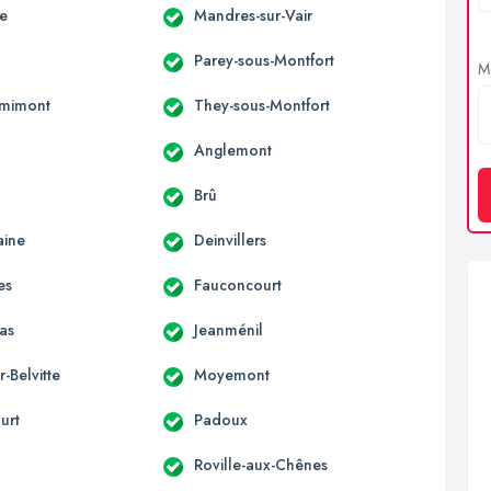
le
Mandres-sur-Vair
Parey-sous-Montfort
Me
emimont
They-sous-Montfort
Anglemont
Brû
aine
Deinvillers
es
Fauconcourt
as
Jeanménil
r-Belvitte
Moyemont
urt
Padoux
Roville-aux-Chênes