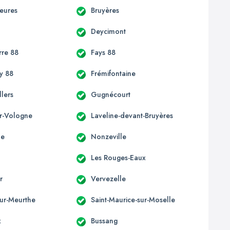
ieures
Bruyères
Deycimont
re 88
Fays 88
y 88
Frémifontaine
lers
Gugnécourt
ur-Vologne
Laveline-devant-Bruyères
ne
Nonzeville
Les Rouges-Eaux
r
Vervezelle
sur-Meurthe
Saint-Maurice-sur-Moselle
x
Bussang