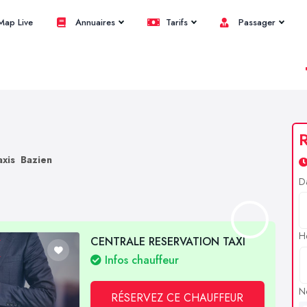
ap Live
Annuaires
Tarifs
Passager
R
axis Bazien
D
H
CENTRALE RESERVATION TAXI
Infos chauffeur
N
RÉSERVEZ CE CHAUFFEUR