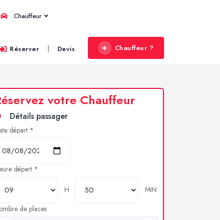
Chauffeur
Chauffeur ?
|
Réserver
Devis
éservez votre Chauffeur
Détails passager
ate départ *
eure départ *
H
MIN
ombre de places