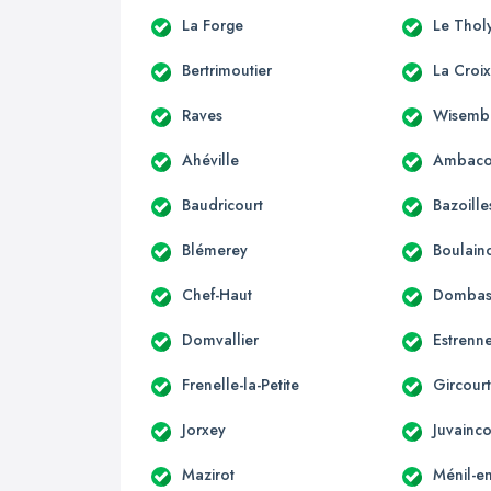
La Forge
Le Thol
Bertrimoutier
La Croi
Raves
Wisemb
Ahéville
Ambaco
Baudricourt
Bazoille
Blémerey
Boulain
Chef-Haut
Dombasl
Domvallier
Estrenn
Frenelle-la-Petite
Gircourt
Jorxey
Juvainco
Mazirot
Ménil-en