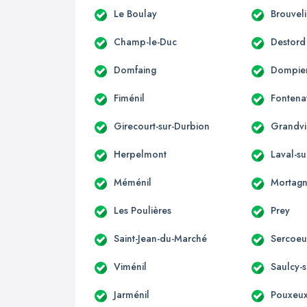
Le Boulay
Brouvel
Champ-le-Duc
Destord
Domfaing
Dompier
Fiménil
Fontena
Girecourt-sur-Durbion
Grandvil
Herpelmont
Laval-s
Méménil
Mortag
Les Poulières
Prey
Saint-Jean-du-Marché
Sercoeu
Viménil
Saulcy-
Jarménil
Pouxeu