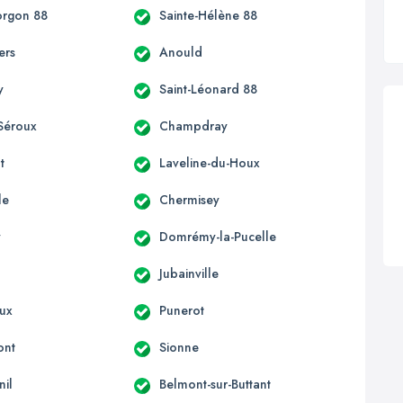
orgon 88
Sainte-Hélène 88
ers
Anould
y
Saint-Léonard 88
Séroux
Champdray
t
Laveline-du-Houx
le
Chermisey
y
Domrémy-la-Pucelle
Jubainville
ux
Punerot
ont
Sionne
il
Belmont-sur-Buttant