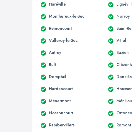
Haréville
Lignévil
Monthureux-le-Sec
Norroy
Remoncourt
Saint-R
Valleroy-le-Sec
Vittel
Autrey
Bazien
Bult
Clézent
Domptail
Doncièr
Hardancourt
Housser
Ménarmont
Ménil-su
Nossoncourt
Ortonco
Rambervillers
Romont