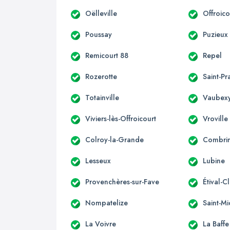
Oëlleville
Offroico
Poussay
Puzieux
Remicourt 88
Repel
Rozerotte
Saint-Pr
Totainville
Vaubex
Viviers-lès-Offroicourt
Vroville
Colroy-la-Grande
Combri
Lesseux
Lubine
Provenchères-sur-Fave
Étival-C
Nompatelize
Saint-Mi
La Voivre
La Baffe