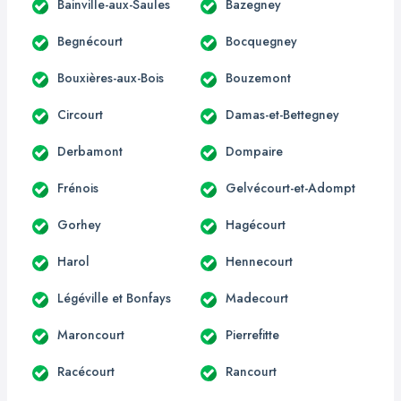
Bainville-aux-Saules
Bazegney
Begnécourt
Bocquegney
Bouxières-aux-Bois
Bouzemont
Circourt
Damas-et-Bettegney
Derbamont
Dompaire
Frénois
Gelvécourt-et-Adompt
Gorhey
Hagécourt
Harol
Hennecourt
Légéville et Bonfays
Madecourt
Maroncourt
Pierrefitte
Racécourt
Rancourt