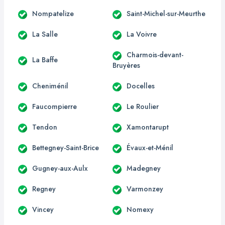
Nompatelize
Saint-Michel-sur-Meurthe
La Salle
La Voivre
Charmois-devant-
La Baffe
Bruyères
Cheniménil
Docelles
Faucompierre
Le Roulier
Tendon
Xamontarupt
Bettegney-Saint-Brice
Évaux-et-Ménil
Gugney-aux-Aulx
Madegney
Regney
Varmonzey
Vincey
Nomexy