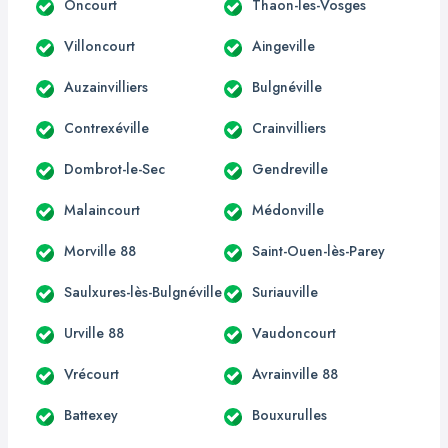
Oncourt
Thaon-les-Vosges
Villoncourt
Aingeville
Auzainvilliers
Bulgnéville
Contrexéville
Crainvilliers
Dombrot-le-Sec
Gendreville
Malaincourt
Médonville
Morville 88
Saint-Ouen-lès-Parey
Saulxures-lès-Bulgnéville
Suriauville
Urville 88
Vaudoncourt
Vrécourt
Avrainville 88
Battexey
Bouxurulles