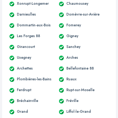
Xonrupt-Longemer
Chaumousey
Darnieulles
Domèvre-sur-Avière
Dommartin-aux-Bois
Fomerey
Les Forges 88
Gigney
Girancourt
Sanchey
Uxegney
Arches
Archettes
Bellefontaine 88
Plombières-les-Bains
Ruaux
Ferdrupt
Rupt-sur-Moselle
Bréchainville
Fréville
Grand
Liffol-le-Grand