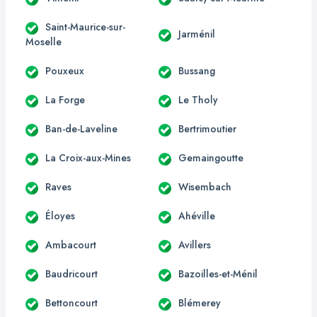
Saint-Maurice-sur-
Jarménil
Moselle
Pouxeux
Bussang
La Forge
Le Tholy
Ban-de-Laveline
Bertrimoutier
La Croix-aux-Mines
Gemaingoutte
Raves
Wisembach
Éloyes
Ahéville
Ambacourt
Avillers
Baudricourt
Bazoilles-et-Ménil
Bettoncourt
Blémerey