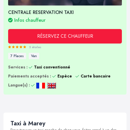
CENTRALE RESERVATION TAXI
Infos chauffeur
RÉSERVEZ CE CHAUFFEUR
5 étoiles
7 Places
Van
Services :
Taxi conventionné
Paiements acceptés :
Espèce
Carte bancaire
Langue(s) :
Taxi à Marey
Pour trouver un taxi proche de chez vous, faites appel à un des