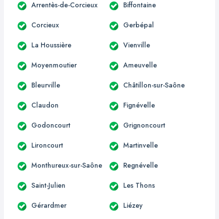
Arrentès-de-Corcieux
Biffontaine
Corcieux
Gerbépal
La Houssière
Vienville
Moyenmoutier
Ameuvelle
Bleurville
Châtillon-sur-Saône
Claudon
Fignévelle
Godoncourt
Grignoncourt
Lironcourt
Martinvelle
Monthureux-sur-Saône
Regnévelle
Saint-Julien
Les Thons
Gérardmer
Liézey