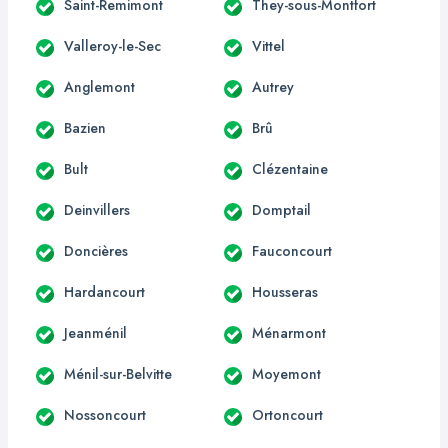
Saint-Remimont
They-sous-Montfort
Valleroy-le-Sec
Vittel
Anglemont
Autrey
Bazien
Brû
Bult
Clézentaine
Deinvillers
Domptail
Doncières
Fauconcourt
Hardancourt
Housseras
Jeanménil
Ménarmont
Ménil-sur-Belvitte
Moyemont
Nossoncourt
Ortoncourt