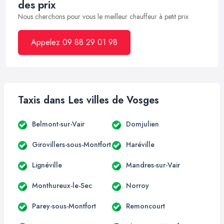
des prix
Nous cherchons pour vous le meilleur chauffeur à petit prix
Appelez 09 88 29 01 98
Taxis dans Les villes de Vosges
Belmont-sur-Vair
Domjulien
Girovillers-sous-Montfort
Haréville
Lignéville
Mandres-sur-Vair
Monthureux-le-Sec
Norroy
Parey-sous-Montfort
Remoncourt