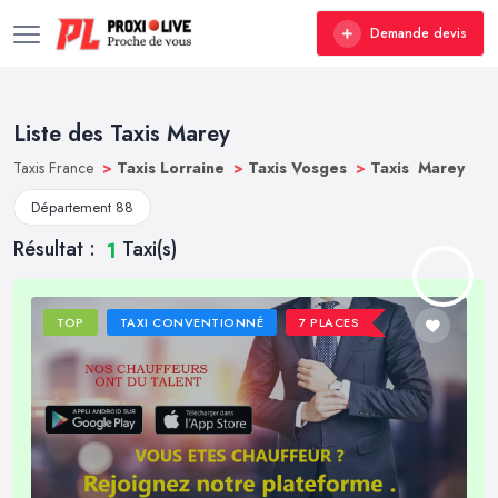
Demande devis
Liste des Taxis Marey
Taxis France
>
Taxis Lorraine
>
Taxis Vosges
>
Taxis Marey
Département 88
Résultat :
Taxi(s)
1
TOP
TAXI CONVENTIONNÉ
7 PLACES