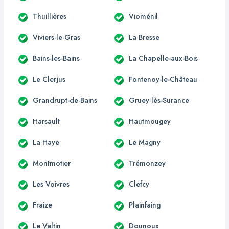
Thuillières
Vioménil
Viviers-le-Gras
La Bresse
Bains-les-Bains
La Chapelle-aux-Bois
Le Clerjus
Fontenoy-le-Château
Grandrupt-de-Bains
Gruey-lès-Surance
Harsault
Hautmougey
La Haye
Le Magny
Montmotier
Trémonzey
Les Voivres
Clefcy
Fraize
Plainfaing
Le Valtin
Dounoux