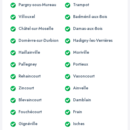
Pargny-sous-Mureau
Trampot
Villouxel
Badménil-aux-Bois
Châtel-sur-Moselle
Damas-aux-Bois
Domèvre-sur-Durbion
Hadigny-les-Verrières
Haillainville
Moriville
Pallegney
Portieux
Rehaincourt
Vaxoncourt
Zincourt
Ainvelle
Blevaincourt
Damblain
Fouchécourt
Frain
Gignéville
Isches