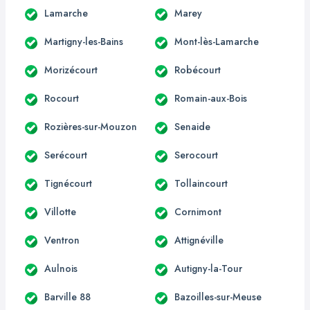
Lamarche
Marey
Martigny-les-Bains
Mont-lès-Lamarche
Morizécourt
Robécourt
Rocourt
Romain-aux-Bois
Rozières-sur-Mouzon
Senaide
Serécourt
Serocourt
Tignécourt
Tollaincourt
Villotte
Cornimont
Ventron
Attignéville
Aulnois
Autigny-la-Tour
Barville 88
Bazoilles-sur-Meuse