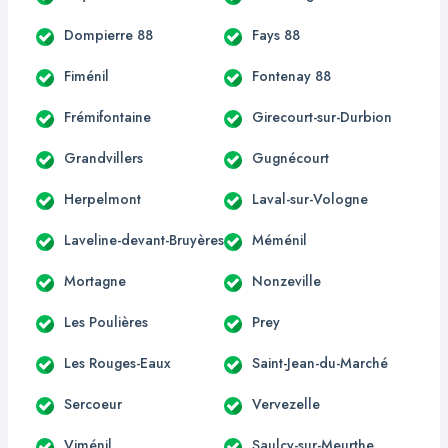
Dompierre 88
Fays 88
Fiménil
Fontenay 88
Frémifontaine
Girecourt-sur-Durbion
Grandvillers
Gugnécourt
Herpelmont
Laval-sur-Vologne
Laveline-devant-Bruyères
Méménil
Mortagne
Nonzeville
Les Poulières
Prey
Les Rouges-Eaux
Saint-Jean-du-Marché
Sercoeur
Vervezelle
Viménil
Saulcy-sur-Meurthe