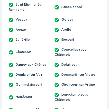
Saint-Étienne-lès-
Saint-Nabord
Remiremont
Vecoux
Golbey
Aouze
Aroffe
Balléville
Biécourt
Courcelles-sous-
Châtenois
Châtenois
Darney-aux-Chênes
Dolaincourt
Dombrot-sur-Vair
Dommartin-sur-Vraine
Gemmelaincourt
Gironcourt-sur-Vraine
Longchamp-sous-
Houécourt
Châtenois