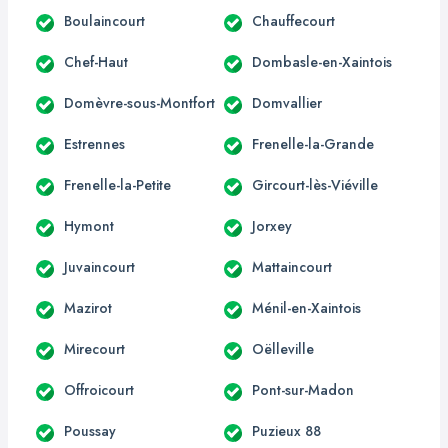
Boulaincourt
Chauffecourt
Chef-Haut
Dombasle-en-Xaintois
Domèvre-sous-Montfort
Domvallier
Estrennes
Frenelle-la-Grande
Frenelle-la-Petite
Gircourt-lès-Viéville
Hymont
Jorxey
Juvaincourt
Mattaincourt
Mazirot
Ménil-en-Xaintois
Mirecourt
Oëlleville
Offroicourt
Pont-sur-Madon
Poussay
Puzieux 88