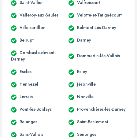
Saint-Vallier
Valfroicourt
Valleroy-aux-Saules
Velotte-et-Tatignécourt
Ville-sur-Illon
Belmont-Lès-Darney
Belrupt
Darney
Dombasle-devant-
Dommartin-lès-Vallois
Darney
Escles
Esley
Hennezel
Jésonville
Lerrain
Nonville
Pont-lès-Bonfays
Provenchères-lès-Darney
Relanges
Saint-Baslemont
Sans-Vallois
Senonges