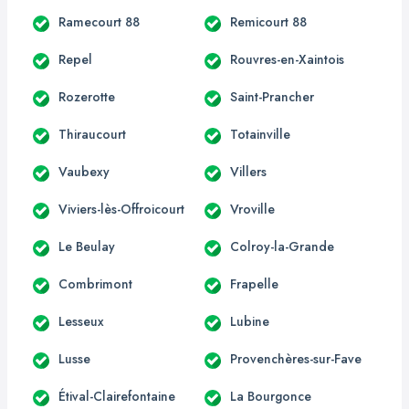
Ramecourt 88
Remicourt 88
Repel
Rouvres-en-Xaintois
Rozerotte
Saint-Prancher
Thiraucourt
Totainville
Vaubexy
Villers
Viviers-lès-Offroicourt
Vroville
Le Beulay
Colroy-la-Grande
Combrimont
Frapelle
Lesseux
Lubine
Lusse
Provenchères-sur-Fave
Étival-Clairefontaine
La Bourgonce