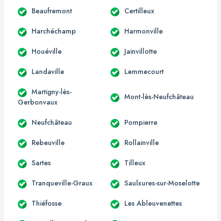
Beaufremont
Certilleux
Harchéchamp
Harmonville
Houéville
Jainvillotte
Landaville
Lemmecourt
Martigny-lès-
Mont-lès-Neufchâteau
Gerbonvaux
Neufchâteau
Pompierre
Rebeuville
Rollainville
Sartes
Tilleux
Tranqueville-Graux
Saulxures-sur-Moselotte
Thiéfosse
Les Ableuvenettes