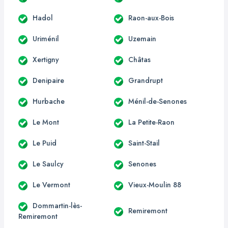
Hadol
Raon-aux-Bois
Uriménil
Uzemain
Xertigny
Châtas
Denipaire
Grandrupt
Hurbache
Ménil-de-Senones
Le Mont
La Petite-Raon
Le Puid
Saint-Stail
Le Saulcy
Senones
Le Vermont
Vieux-Moulin 88
Dommartin-lès-
Remiremont
Remiremont