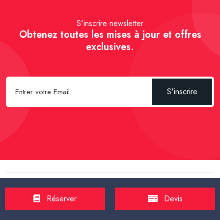
S'inscrire newsletter
Obtenez toutes les mises à jour et offres
exclusives.
S'inscrire
Spécial Passager :
Réserver un Taxi VSL
-
Réserver un Taxi
TPMR
-
Transport sanitaire, médicalisé
-
Tarif taxi en France en
Réserver
Devis
2025
-
Un Taxi partagé pour l' aéroport
-
Réservez une