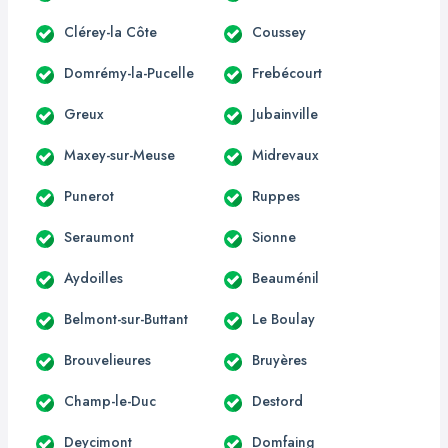
Clérey-la Côte
Coussey
Domrémy-la-Pucelle
Frebécourt
Greux
Jubainville
Maxey-sur-Meuse
Midrevaux
Punerot
Ruppes
Seraumont
Sionne
Aydoilles
Beauménil
Belmont-sur-Buttant
Le Boulay
Brouvelieures
Bruyères
Champ-le-Duc
Destord
Deycimont
Domfaing