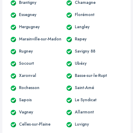
Brantigny
Chamagne
Essegney
Florémont
Hergugney
Langley
Marainville-sur-Madon
Rapey
Rugney
Savigny 88
Socourt
Ubéxy
Xaronval
Basse-sur-le-Rupt
Rochesson
Saint-Amé
Sapois
Le Syndicat
Vagney
Allarmont
Celles-sur-Plaine
Luvigny