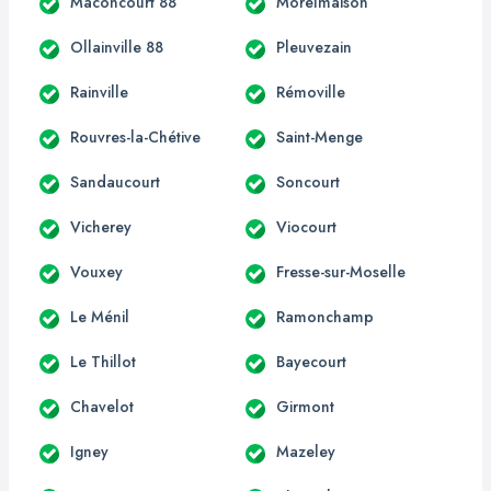
Maconcourt 88
Morelmaison
Ollainville 88
Pleuvezain
Rainville
Rémoville
Rouvres-la-Chétive
Saint-Menge
Sandaucourt
Soncourt
Vicherey
Viocourt
Vouxey
Fresse-sur-Moselle
Le Ménil
Ramonchamp
Le Thillot
Bayecourt
Chavelot
Girmont
Igney
Mazeley