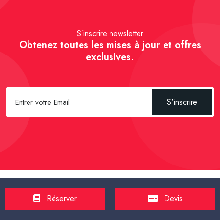
S'inscrire newsletter
Obtenez toutes les mises à jour et offres
exclusives.
S'inscrire
Spécial Passager :
Réserver un Taxi VSL
-
Réserver un Taxi
Réserver
Devis
TPMR
-
Transport sanitaire, médicalisé
-
Tarif taxi en France en
2025
-
Un Taxi partagé pour l' aéroport
-
Réservez une