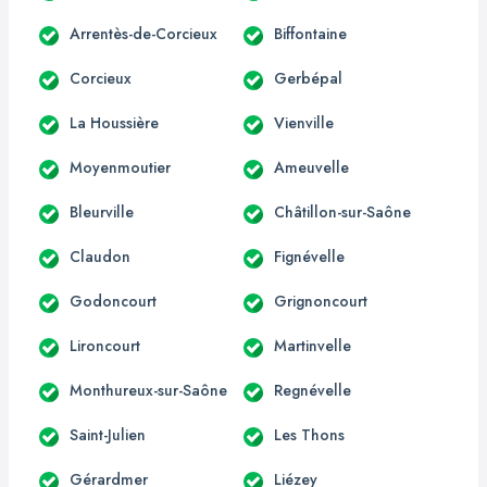
Arrentès-de-Corcieux
Biffontaine
Corcieux
Gerbépal
La Houssière
Vienville
Moyenmoutier
Ameuvelle
Bleurville
Châtillon-sur-Saône
Claudon
Fignévelle
Godoncourt
Grignoncourt
Lironcourt
Martinvelle
Monthureux-sur-Saône
Regnévelle
Saint-Julien
Les Thons
Gérardmer
Liézey