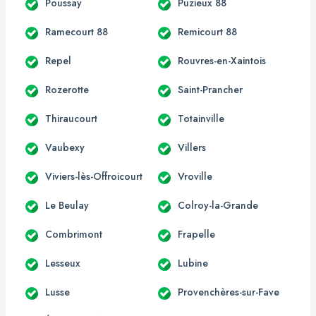
Poussay
Puzieux 88
Ramecourt 88
Remicourt 88
Repel
Rouvres-en-Xaintois
Rozerotte
Saint-Prancher
Thiraucourt
Totainville
Vaubexy
Villers
Viviers-lès-Offroicourt
Vroville
Le Beulay
Colroy-la-Grande
Combrimont
Frapelle
Lesseux
Lubine
Lusse
Provenchères-sur-Fave