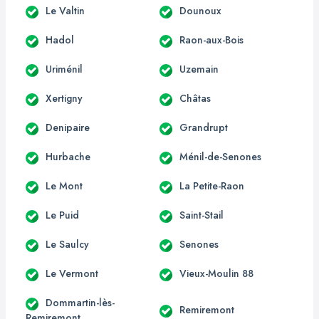
Le Valtin
Dounoux
Hadol
Raon-aux-Bois
Uriménil
Uzemain
Xertigny
Châtas
Denipaire
Grandrupt
Hurbache
Ménil-de-Senones
Le Mont
La Petite-Raon
Le Puid
Saint-Stail
Le Saulcy
Senones
Le Vermont
Vieux-Moulin 88
Dommartin-lès-
Remiremont
Remiremont