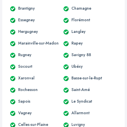
Brantigny
Chamagne
Essegney
Florémont
Hergugney
Langley
Marainville-sur-Madon
Rapey
Rugney
Savigny 88
Socourt
Ubéxy
Xaronval
Basse-sur-le-Rupt
Rochesson
Saint-Amé
Sapois
Le Syndicat
Vagney
Allarmont
Celles-sur-Plaine
Luvigny