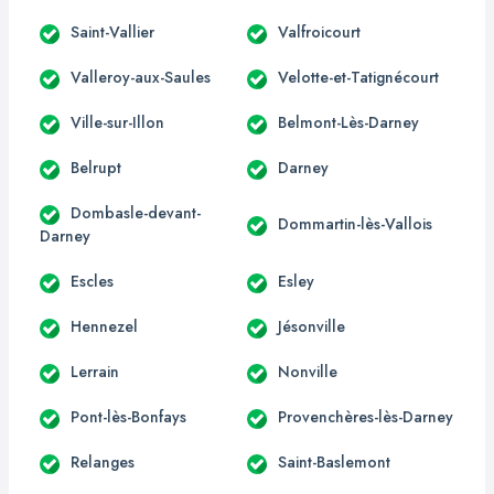
Saint-Vallier
Valfroicourt
Valleroy-aux-Saules
Velotte-et-Tatignécourt
Ville-sur-Illon
Belmont-Lès-Darney
Belrupt
Darney
Dombasle-devant-
Dommartin-lès-Vallois
Darney
Escles
Esley
Hennezel
Jésonville
Lerrain
Nonville
Pont-lès-Bonfays
Provenchères-lès-Darney
Relanges
Saint-Baslemont