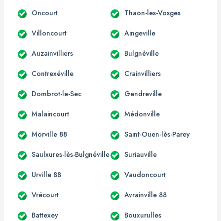
Oncourt
Thaon-les-Vosges
Villoncourt
Aingeville
Auzainvilliers
Bulgnéville
Contrexéville
Crainvilliers
Dombrot-le-Sec
Gendreville
Malaincourt
Médonville
Morville 88
Saint-Ouen-lès-Parey
Saulxures-lès-Bulgnéville
Suriauville
Urville 88
Vaudoncourt
Vrécourt
Avrainville 88
Battexey
Bouxurulles