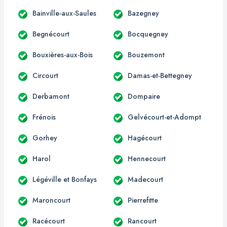
Bainville-aux-Saules
Bazegney
Begnécourt
Bocquegney
Bouxières-aux-Bois
Bouzemont
Circourt
Damas-et-Bettegney
Derbamont
Dompaire
Frénois
Gelvécourt-et-Adompt
Gorhey
Hagécourt
Harol
Hennecourt
Légéville et Bonfays
Madecourt
Maroncourt
Pierrefitte
Racécourt
Rancourt