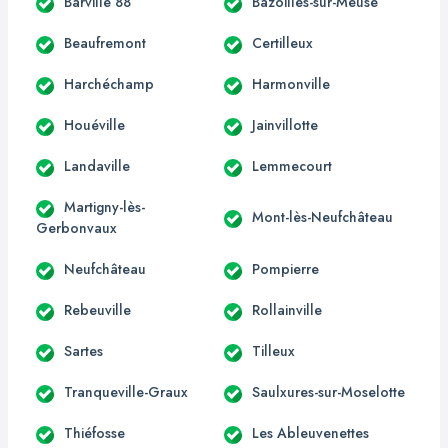
Barville 88
Bazoilles-sur-Meuse
Beaufremont
Certilleux
Harchéchamp
Harmonville
Houéville
Jainvillotte
Landaville
Lemmecourt
Martigny-lès-
Mont-lès-Neufchâteau
Gerbonvaux
Neufchâteau
Pompierre
Rebeuville
Rollainville
Sartes
Tilleux
Tranqueville-Graux
Saulxures-sur-Moselotte
Thiéfosse
Les Ableuvenettes