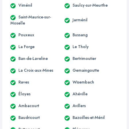
Viménil
Saulcy-sur-Meurthe
Saint-Maurice-sur-
Jarménil
Moselle
Pouxeux
Bussang
La Forge
Le Tholy
Ban-de-Laveline
Bertrimoutier
La Croix-aux-Mines
Gemaingoutte
Raves
Wisembach
Éloyes
Ahéville
Ambacourt
Avillers
Baudricourt
Bazoilles-et-Ménil