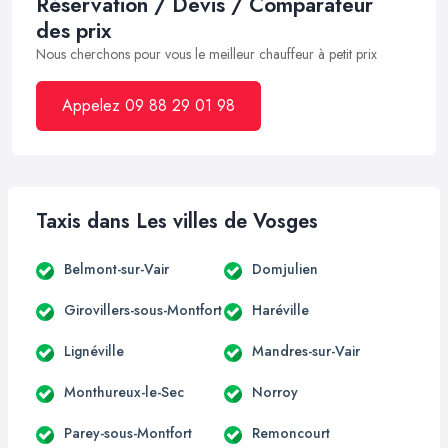
Réservation / Devis / Comparateur
des prix
Nous cherchons pour vous le meilleur chauffeur à petit prix
Appelez 09 88 29 01 98
Taxis dans Les villes de Vosges
Belmont-sur-Vair
Domjulien
Girovillers-sous-Montfort
Haréville
Lignéville
Mandres-sur-Vair
Monthureux-le-Sec
Norroy
Parey-sous-Montfort
Remoncourt