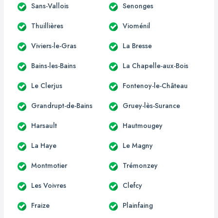
Sans-Vallois
Senonges
Thuillières
Vioménil
Viviers-le-Gras
La Bresse
Bains-les-Bains
La Chapelle-aux-Bois
Le Clerjus
Fontenoy-le-Château
Grandrupt-de-Bains
Gruey-lès-Surance
Harsault
Hautmougey
La Haye
Le Magny
Montmotier
Trémonzey
Les Voivres
Clefcy
Fraize
Plainfaing