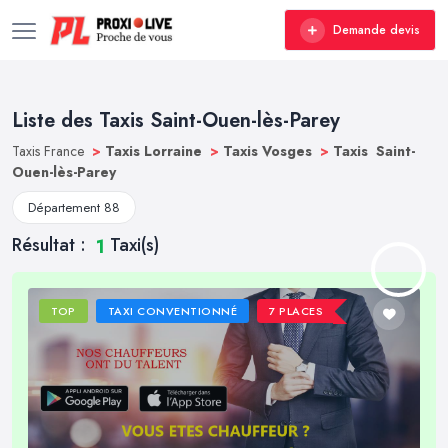
Demande devis
Liste des Taxis Saint-Ouen-lès-Parey
Taxis France
>
Taxis Lorraine
>
Taxis Vosges
>
Taxis Saint-
Ouen-lès-Parey
Département 88
Résultat :
Taxi(s)
1
TOP
TAXI CONVENTIONNÉ
7 PLACES