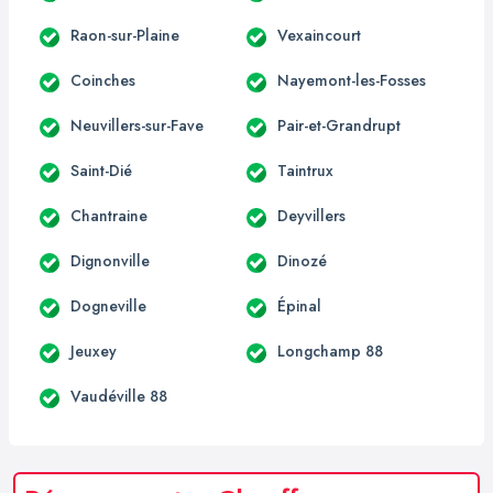
Raon-sur-Plaine
Vexaincourt
Coinches
Nayemont-les-Fosses
Neuvillers-sur-Fave
Pair-et-Grandrupt
Saint-Dié
Taintrux
Chantraine
Deyvillers
Dignonville
Dinozé
Dogneville
Épinal
Jeuxey
Longchamp 88
Vaudéville 88