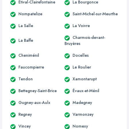
Étival-Clairefontaine
La Bourgonce
Nompatelize
Saint-Michel-sur-Meurthe
La Salle
La Voivre
Charmois-devant-
La Baffe
Bruyères
Cheniménil
Docelles
Faucompierre
Le Roulier
Tendon
Xamontarupt
Bettegney-Saint-Brice
Évaux-et-Ménil
Gugney-aux-Aulx
Madegney
Regney
Varmonzey
Vincey
Nomexy