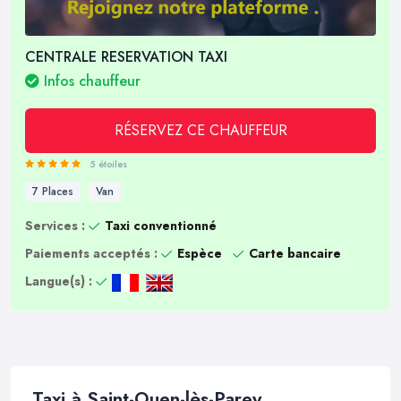
CENTRALE RESERVATION TAXI
Infos chauffeur
RÉSERVEZ CE CHAUFFEUR
5 étoiles
7 Places
Van
Services :
Taxi conventionné
Paiements acceptés :
Espèce
Carte bancaire
Langue(s) :
Taxi à Saint-Ouen-lès-Parey