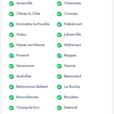
Avranville
Chermisey
Clérey-la Côte
Coussey
Domrémy-la-Pucelle
Frebécourt
Greux
Jubainville
Maxey-sur-Meuse
Midrevaux
Punerot
Ruppes
Seraumont
Sionne
Aydoilles
Beauménil
Belmont-sur-Buttant
Le Boulay
Brouvelieures
Bruyères
Champ-le-Duc
Destord