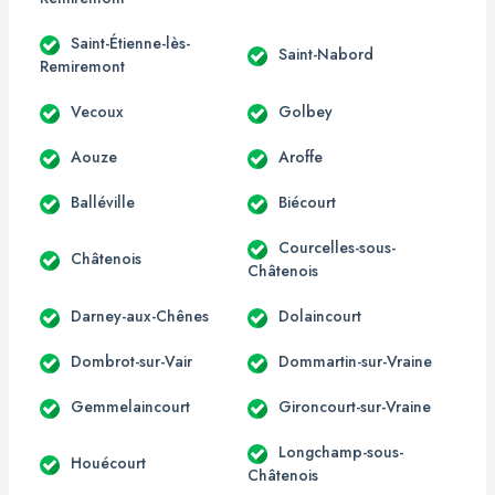
Saint-Étienne-lès-
Saint-Nabord
Remiremont
Vecoux
Golbey
Aouze
Aroffe
Balléville
Biécourt
Courcelles-sous-
Châtenois
Châtenois
Darney-aux-Chênes
Dolaincourt
Dombrot-sur-Vair
Dommartin-sur-Vraine
Gemmelaincourt
Gironcourt-sur-Vraine
Longchamp-sous-
Houécourt
Châtenois