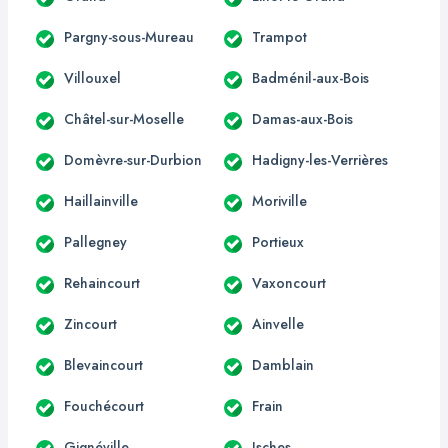
Pargny-sous-Mureau
Trampot
Villouxel
Badménil-aux-Bois
Châtel-sur-Moselle
Damas-aux-Bois
Domèvre-sur-Durbion
Hadigny-les-Verrières
Haillainville
Moriville
Pallegney
Portieux
Rehaincourt
Vaxoncourt
Zincourt
Ainvelle
Blevaincourt
Damblain
Fouchécourt
Frain
Gignéville
Isches