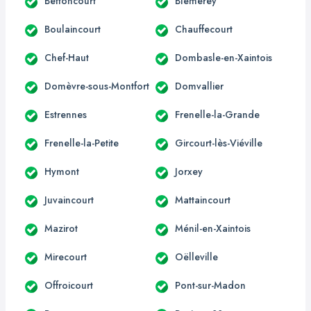
Bettoncourt
Blémerey
Boulaincourt
Chauffecourt
Chef-Haut
Dombasle-en-Xaintois
Domèvre-sous-Montfort
Domvallier
Estrennes
Frenelle-la-Grande
Frenelle-la-Petite
Gircourt-lès-Viéville
Hymont
Jorxey
Juvaincourt
Mattaincourt
Mazirot
Ménil-en-Xaintois
Mirecourt
Oëlleville
Offroicourt
Pont-sur-Madon