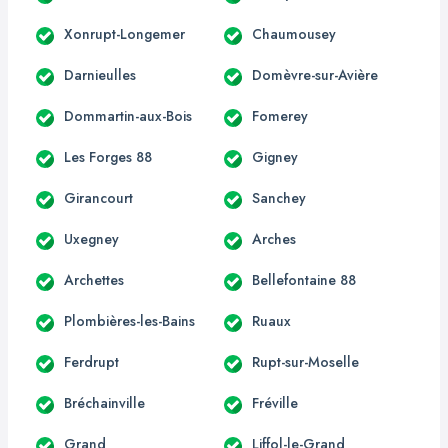
Xonrupt-Longemer
Chaumousey
Darnieulles
Domèvre-sur-Avière
Dommartin-aux-Bois
Fomerey
Les Forges 88
Gigney
Girancourt
Sanchey
Uxegney
Arches
Archettes
Bellefontaine 88
Plombières-les-Bains
Ruaux
Ferdrupt
Rupt-sur-Moselle
Bréchainville
Fréville
Grand
Liffol-le-Grand