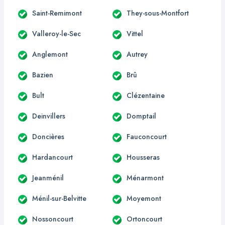
Saint-Remimont
They-sous-Montfort
Valleroy-le-Sec
Vittel
Anglemont
Autrey
Bazien
Brû
Bult
Clézentaine
Deinvillers
Domptail
Doncières
Fauconcourt
Hardancourt
Housseras
Jeanménil
Ménarmont
Ménil-sur-Belvitte
Moyemont
Nossoncourt
Ortoncourt