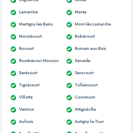
Lamarche
Marey
Martigny-les-Bains
Mont-lès-Lamarche
Morizécourt
Robécourt
Rocourt
Romain-aux-Bois
Rozières-sur-Mouzon
Senaide
Serécourt
Serocourt
Tignécourt
Tollaincourt
Villotte
Cornimont
Ventron
Attignéville
Aulnois
Autigny-la-Tour