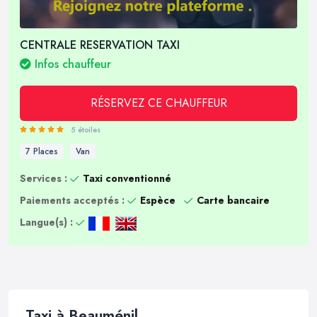
CENTRALE RESERVATION TAXI
Infos chauffeur
RÉSERVEZ CE CHAUFFEUR
5 étoiles
7 Places
Van
Services :
Taxi conventionné
Paiements acceptés :
Espèce
Carte bancaire
Langue(s) :
Taxi à Beauménil