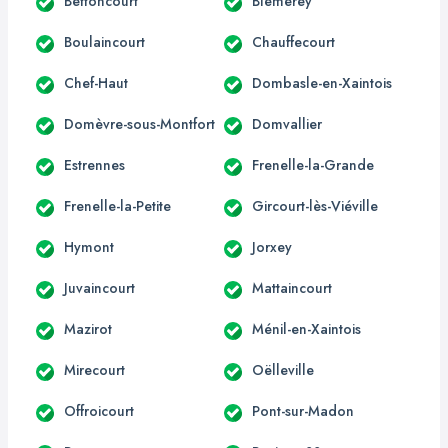
Bettoncourt
Blémerey
Boulaincourt
Chauffecourt
Chef-Haut
Dombasle-en-Xaintois
Domèvre-sous-Montfort
Domvallier
Estrennes
Frenelle-la-Grande
Frenelle-la-Petite
Gircourt-lès-Viéville
Hymont
Jorxey
Juvaincourt
Mattaincourt
Mazirot
Ménil-en-Xaintois
Mirecourt
Oëlleville
Offroicourt
Pont-sur-Madon