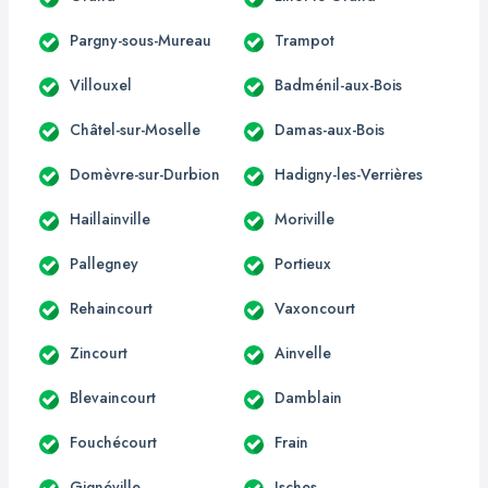
Pargny-sous-Mureau
Trampot
Villouxel
Badménil-aux-Bois
Châtel-sur-Moselle
Damas-aux-Bois
Domèvre-sur-Durbion
Hadigny-les-Verrières
Haillainville
Moriville
Pallegney
Portieux
Rehaincourt
Vaxoncourt
Zincourt
Ainvelle
Blevaincourt
Damblain
Fouchécourt
Frain
Gignéville
Isches