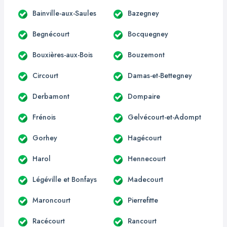
Bainville-aux-Saules
Bazegney
Begnécourt
Bocquegney
Bouxières-aux-Bois
Bouzemont
Circourt
Damas-et-Bettegney
Derbamont
Dompaire
Frénois
Gelvécourt-et-Adompt
Gorhey
Hagécourt
Harol
Hennecourt
Légéville et Bonfays
Madecourt
Maroncourt
Pierrefitte
Racécourt
Rancourt