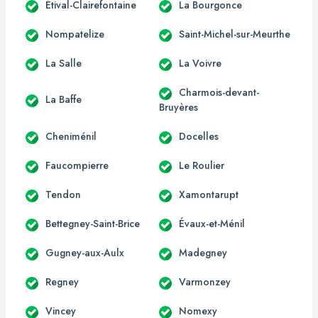
Étival-Clairefontaine
La Bourgonce
Nompatelize
Saint-Michel-sur-Meurthe
La Salle
La Voivre
Charmois-devant-
La Baffe
Bruyères
Cheniménil
Docelles
Faucompierre
Le Roulier
Tendon
Xamontarupt
Bettegney-Saint-Brice
Évaux-et-Ménil
Gugney-aux-Aulx
Madegney
Regney
Varmonzey
Vincey
Nomexy