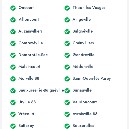
Oncourt
Thaon-les-Vosges
Villoncourt
Aingeville
Auzainvilliers
Bulgnéville
Contrexéville
Crainvilliers
Dombrot-le-Sec
Gendreville
Malaincourt
Médonville
Morville 88
Saint-Ouen-lès-Parey
Saulxures-lès-Bulgnéville
Suriauville
Urville 88
Vaudoncourt
Vrécourt
Avrainville 88
Battexey
Bouxurulles