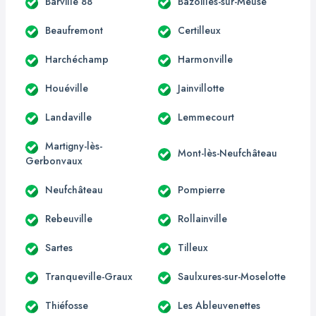
Barville 88
Bazoilles-sur-Meuse
Beaufremont
Certilleux
Harchéchamp
Harmonville
Houéville
Jainvillotte
Landaville
Lemmecourt
Martigny-lès-
Mont-lès-Neufchâteau
Gerbonvaux
Neufchâteau
Pompierre
Rebeuville
Rollainville
Sartes
Tilleux
Tranqueville-Graux
Saulxures-sur-Moselotte
Thiéfosse
Les Ableuvenettes