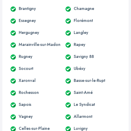
Brantigny
Chamagne
Essegney
Florémont
Hergugney
Langley
Marainville-sur-Madon
Rapey
Rugney
Savigny 88
Socourt
Ubéxy
Xaronval
Basse-sur-le-Rupt
Rochesson
Saint-Amé
Sapois
Le Syndicat
Vagney
Allarmont
Celles-sur-Plaine
Luvigny