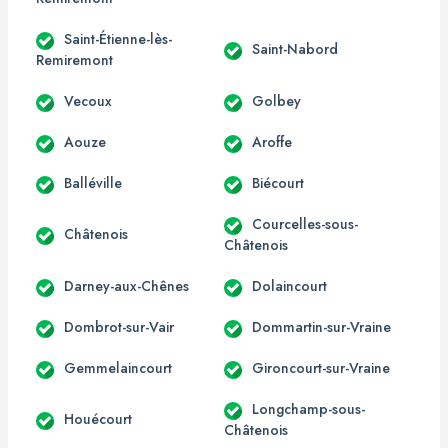
Saint-Étienne-lès-
Saint-Nabord
Remiremont
Vecoux
Golbey
Aouze
Aroffe
Balléville
Biécourt
Courcelles-sous-
Châtenois
Châtenois
Darney-aux-Chênes
Dolaincourt
Dombrot-sur-Vair
Dommartin-sur-Vraine
Gemmelaincourt
Gironcourt-sur-Vraine
Longchamp-sous-
Houécourt
Châtenois