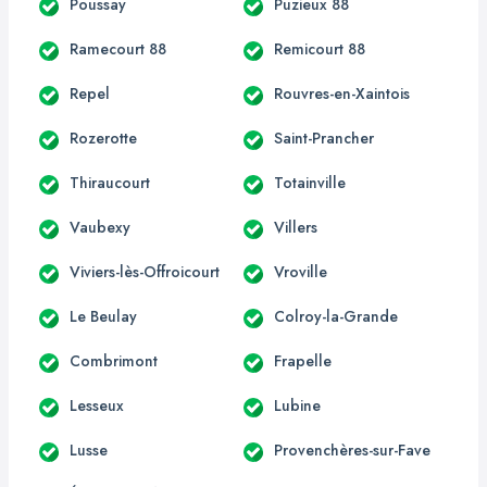
Poussay
Puzieux 88
Ramecourt 88
Remicourt 88
Repel
Rouvres-en-Xaintois
Rozerotte
Saint-Prancher
Thiraucourt
Totainville
Vaubexy
Villers
Viviers-lès-Offroicourt
Vroville
Le Beulay
Colroy-la-Grande
Combrimont
Frapelle
Lesseux
Lubine
Lusse
Provenchères-sur-Fave