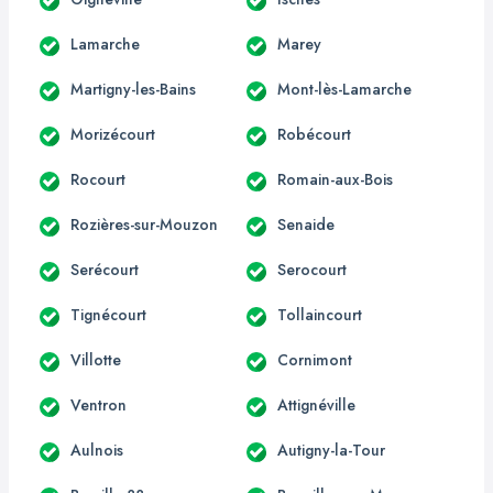
Lamarche
Marey
Martigny-les-Bains
Mont-lès-Lamarche
Morizécourt
Robécourt
Rocourt
Romain-aux-Bois
Rozières-sur-Mouzon
Senaide
Serécourt
Serocourt
Tignécourt
Tollaincourt
Villotte
Cornimont
Ventron
Attignéville
Aulnois
Autigny-la-Tour