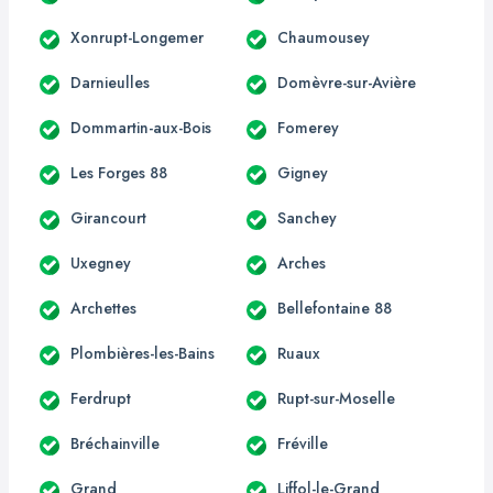
Xonrupt-Longemer
Chaumousey
Darnieulles
Domèvre-sur-Avière
Dommartin-aux-Bois
Fomerey
Les Forges 88
Gigney
Girancourt
Sanchey
Uxegney
Arches
Archettes
Bellefontaine 88
Plombières-les-Bains
Ruaux
Ferdrupt
Rupt-sur-Moselle
Bréchainville
Fréville
Grand
Liffol-le-Grand