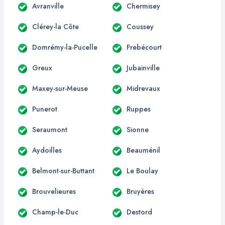
Avranville
Chermisey
Clérey-la Côte
Coussey
Domrémy-la-Pucelle
Frebécourt
Greux
Jubainville
Maxey-sur-Meuse
Midrevaux
Punerot
Ruppes
Seraumont
Sionne
Aydoilles
Beauménil
Belmont-sur-Buttant
Le Boulay
Brouvelieures
Bruyères
Champ-le-Duc
Destord