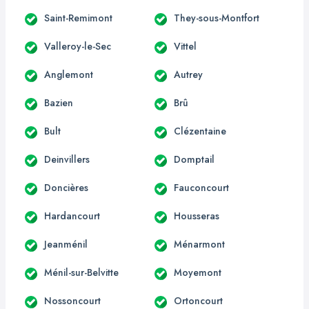
Saint-Remimont
They-sous-Montfort
Valleroy-le-Sec
Vittel
Anglemont
Autrey
Bazien
Brû
Bult
Clézentaine
Deinvillers
Domptail
Doncières
Fauconcourt
Hardancourt
Housseras
Jeanménil
Ménarmont
Ménil-sur-Belvitte
Moyemont
Nossoncourt
Ortoncourt