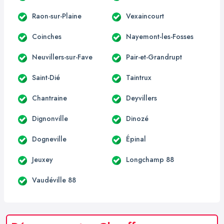
Raon-sur-Plaine
Vexaincourt
Coinches
Nayemont-les-Fosses
Neuvillers-sur-Fave
Pair-et-Grandrupt
Saint-Dié
Taintrux
Chantraine
Deyvillers
Dignonville
Dinozé
Dogneville
Épinal
Jeuxey
Longchamp 88
Vaudéville 88