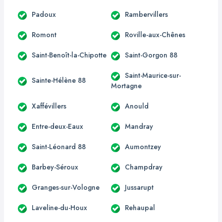
Padoux
Rambervillers
Romont
Roville-aux-Chênes
Saint-Benoît-la-Chipotte
Saint-Gorgon 88
Saint-Maurice-sur-
Sainte-Hélène 88
Mortagne
Xaffévillers
Anould
Entre-deux-Eaux
Mandray
Saint-Léonard 88
Aumontzey
Barbey-Séroux
Champdray
Granges-sur-Vologne
Jussarupt
Laveline-du-Houx
Rehaupal