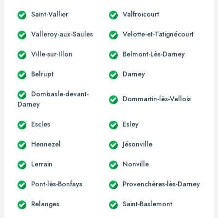
Saint-Vallier
Valfroicourt
Valleroy-aux-Saules
Velotte-et-Tatignécourt
Ville-sur-Illon
Belmont-Lès-Darney
Belrupt
Darney
Dombasle-devant-
Dommartin-lès-Vallois
Darney
Escles
Esley
Hennezel
Jésonville
Lerrain
Nonville
Pont-lès-Bonfays
Provenchères-lès-Darney
Relanges
Saint-Baslemont