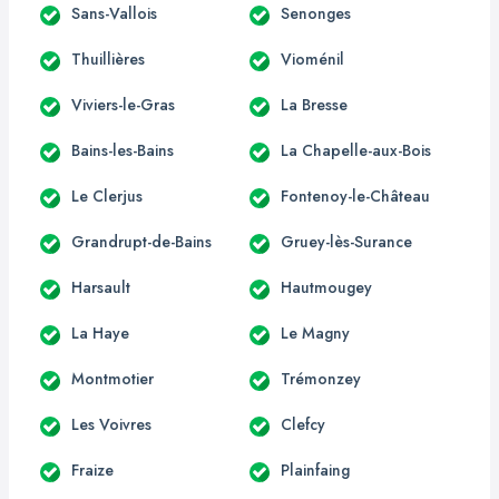
Sans-Vallois
Senonges
Thuillières
Vioménil
Viviers-le-Gras
La Bresse
Bains-les-Bains
La Chapelle-aux-Bois
Le Clerjus
Fontenoy-le-Château
Grandrupt-de-Bains
Gruey-lès-Surance
Harsault
Hautmougey
La Haye
Le Magny
Montmotier
Trémonzey
Les Voivres
Clefcy
Fraize
Plainfaing