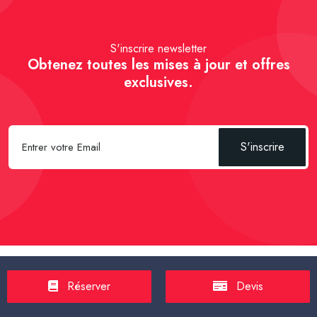
S'inscrire newsletter
Obtenez toutes les mises à jour et offres
exclusives.
S'inscrire
Spécial Passager :
Réserver un Taxi VSL
-
Réserver un Taxi
Réserver
Devis
TPMR
-
Transport sanitaire, médicalisé
-
Tarif taxi en France en
2025
-
Un Taxi partagé pour l' aéroport
-
Réservez une