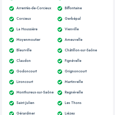
Arrentès-de-Corcieux
Biffontaine
Corcieux
Gerbépal
La Houssière
Vienville
Moyenmoutier
Ameuvelle
Bleurville
Châtillon-sur-Saône
Claudon
Fignévelle
Godoncourt
Grignoncourt
Lironcourt
Martinvelle
Monthureux-sur-Saône
Regnévelle
Saint-Julien
Les Thons
Gérardmer
Liézey