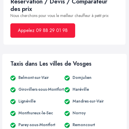
Réservation / Devis / Comparateur
des prix
Nous cherchons pour vous le meilleur chauffeur à petit prix
Appelez 09 88 29 01 98
Taxis dans Les villes de Vosges
Belmont-sur-Vair
Domjulien
Girovillers-sous-Montfort
Haréville
Lignéville
Mandres-sur-Vair
Monthureux-le-Sec
Norroy
Parey-sous-Montfort
Remoncourt