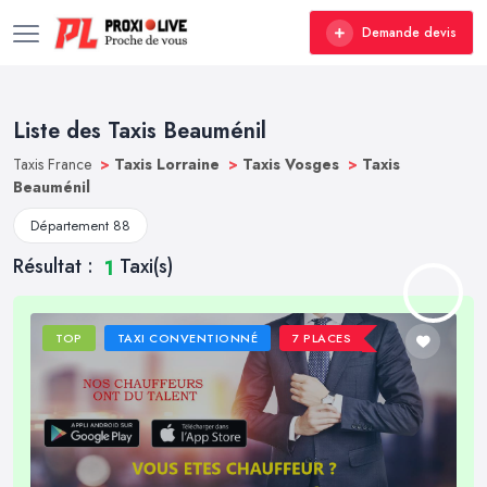
Demande devis
Liste des Taxis Beauménil
Taxis France
>
Taxis Lorraine
>
Taxis Vosges
>
Taxis
Beauménil
Département 88
Résultat :
Taxi(s)
1
TOP
TAXI CONVENTIONNÉ
7 PLACES