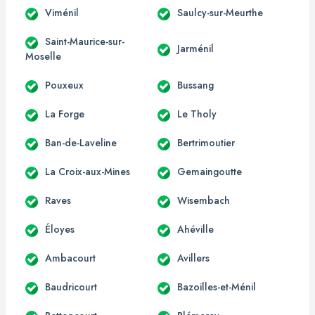
Viménil
Saulcy-sur-Meurthe
Saint-Maurice-sur-
Jarménil
Moselle
Pouxeux
Bussang
La Forge
Le Tholy
Ban-de-Laveline
Bertrimoutier
La Croix-aux-Mines
Gemaingoutte
Raves
Wisembach
Éloyes
Ahéville
Ambacourt
Avillers
Baudricourt
Bazoilles-et-Ménil