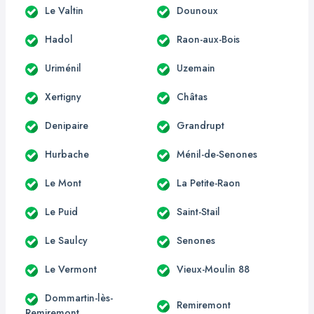
Le Valtin
Dounoux
Hadol
Raon-aux-Bois
Uriménil
Uzemain
Xertigny
Châtas
Denipaire
Grandrupt
Hurbache
Ménil-de-Senones
Le Mont
La Petite-Raon
Le Puid
Saint-Stail
Le Saulcy
Senones
Le Vermont
Vieux-Moulin 88
Dommartin-lès-
Remiremont
Remiremont