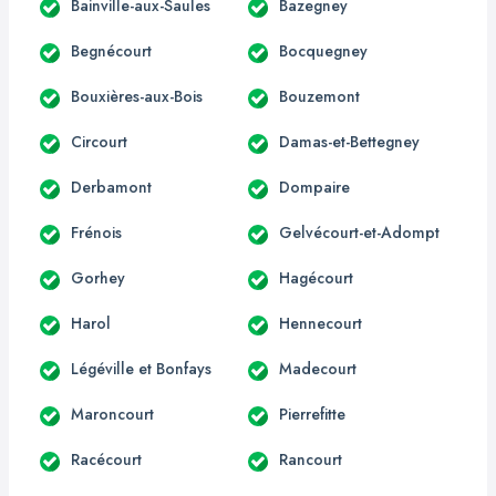
Bainville-aux-Saules
Bazegney
Begnécourt
Bocquegney
Bouxières-aux-Bois
Bouzemont
Circourt
Damas-et-Bettegney
Derbamont
Dompaire
Frénois
Gelvécourt-et-Adompt
Gorhey
Hagécourt
Harol
Hennecourt
Légéville et Bonfays
Madecourt
Maroncourt
Pierrefitte
Racécourt
Rancourt