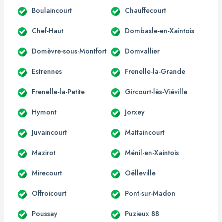
Boulaincourt
Chauffecourt
Chef-Haut
Dombasle-en-Xaintois
Domèvre-sous-Montfort
Domvallier
Estrennes
Frenelle-la-Grande
Frenelle-la-Petite
Gircourt-lès-Viéville
Hymont
Jorxey
Juvaincourt
Mattaincourt
Mazirot
Ménil-en-Xaintois
Mirecourt
Oëlleville
Offroicourt
Pont-sur-Madon
Poussay
Puzieux 88