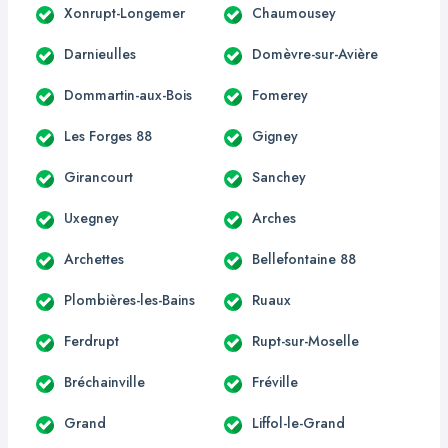
Xonrupt-Longemer
Chaumousey
Darnieulles
Domèvre-sur-Avière
Dommartin-aux-Bois
Fomerey
Les Forges 88
Gigney
Girancourt
Sanchey
Uxegney
Arches
Archettes
Bellefontaine 88
Plombières-les-Bains
Ruaux
Ferdrupt
Rupt-sur-Moselle
Bréchainville
Fréville
Grand
Liffol-le-Grand