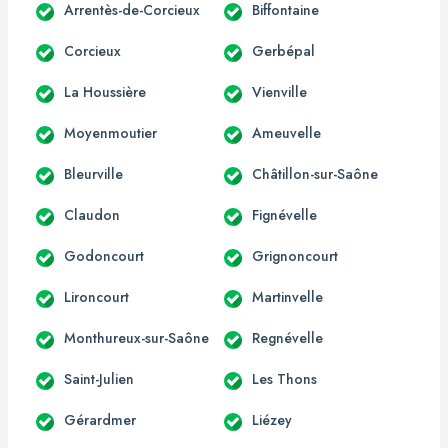
Arrentès-de-Corcieux
Biffontaine
Corcieux
Gerbépal
La Houssière
Vienville
Moyenmoutier
Ameuvelle
Bleurville
Châtillon-sur-Saône
Claudon
Fignévelle
Godoncourt
Grignoncourt
Lironcourt
Martinvelle
Monthureux-sur-Saône
Regnévelle
Saint-Julien
Les Thons
Gérardmer
Liézey