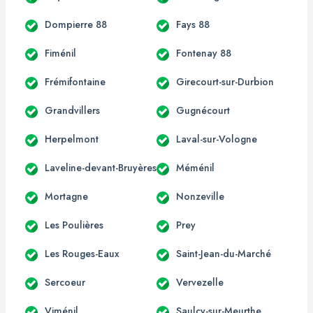
Dompierre 88
Fays 88
Fiménil
Fontenay 88
Frémifontaine
Girecourt-sur-Durbion
Grandvillers
Gugnécourt
Herpelmont
Laval-sur-Vologne
Laveline-devant-Bruyères
Méménil
Mortagne
Nonzeville
Les Poulières
Prey
Les Rouges-Eaux
Saint-Jean-du-Marché
Sercoeur
Vervezelle
Viménil
Saulcy-sur-Meurthe