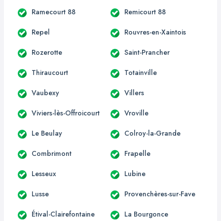
Ramecourt 88
Remicourt 88
Repel
Rouvres-en-Xaintois
Rozerotte
Saint-Prancher
Thiraucourt
Totainville
Vaubexy
Villers
Viviers-lès-Offroicourt
Vroville
Le Beulay
Colroy-la-Grande
Combrimont
Frapelle
Lesseux
Lubine
Lusse
Provenchères-sur-Fave
Étival-Clairefontaine
La Bourgonce