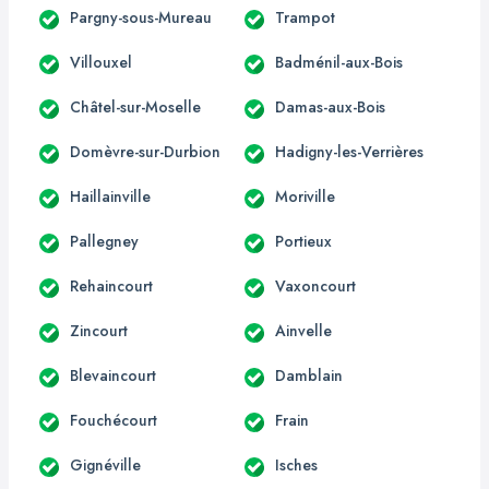
Pargny-sous-Mureau
Trampot
Villouxel
Badménil-aux-Bois
Châtel-sur-Moselle
Damas-aux-Bois
Domèvre-sur-Durbion
Hadigny-les-Verrières
Haillainville
Moriville
Pallegney
Portieux
Rehaincourt
Vaxoncourt
Zincourt
Ainvelle
Blevaincourt
Damblain
Fouchécourt
Frain
Gignéville
Isches