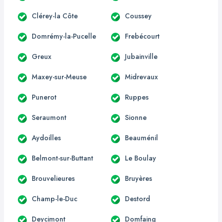
Clérey-la Côte
Coussey
Domrémy-la-Pucelle
Frebécourt
Greux
Jubainville
Maxey-sur-Meuse
Midrevaux
Punerot
Ruppes
Seraumont
Sionne
Aydoilles
Beauménil
Belmont-sur-Buttant
Le Boulay
Brouvelieures
Bruyères
Champ-le-Duc
Destord
Deycimont
Domfaing