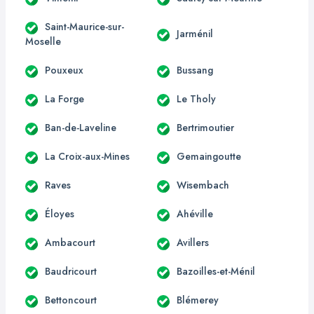
Saint-Maurice-sur-
Jarménil
Moselle
Pouxeux
Bussang
La Forge
Le Tholy
Ban-de-Laveline
Bertrimoutier
La Croix-aux-Mines
Gemaingoutte
Raves
Wisembach
Éloyes
Ahéville
Ambacourt
Avillers
Baudricourt
Bazoilles-et-Ménil
Bettoncourt
Blémerey