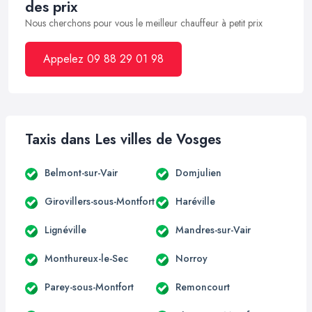
des prix
Nous cherchons pour vous le meilleur chauffeur à petit prix
Appelez 09 88 29 01 98
Taxis dans Les villes de Vosges
Belmont-sur-Vair
Domjulien
Girovillers-sous-Montfort
Haréville
Lignéville
Mandres-sur-Vair
Monthureux-le-Sec
Norroy
Parey-sous-Montfort
Remoncourt