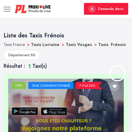
Demande devis
Liste des Taxis Frénois
Taxis France
>
Taxis Lorraine
>
Taxis Vosges
>
Taxis Frénois
Département 88
Résultat :
Taxi(s)
1
TOP
TAXI CONVENTIONNÉ
7 PLACES