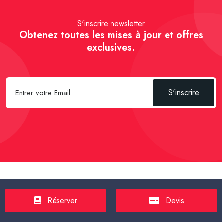
S'inscrire newsletter
Obtenez toutes les mises à jour et offres
exclusives.
S'inscrire
Spécial Passager :
Réserver un Taxi VSL
-
Réserver un Taxi
TPMR
-
Transport sanitaire, médicalisé
-
Tarif taxi en France en
Réserver
Devis
2025
-
Un Taxi partagé pour l' aéroport
-
Réservez une