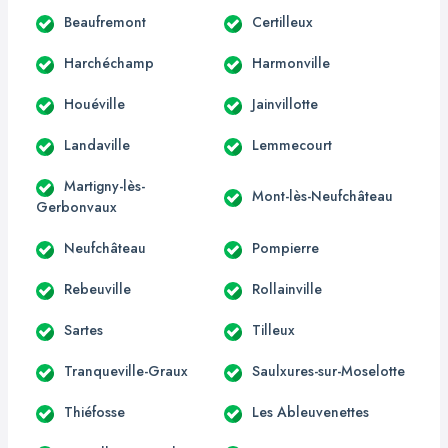
Beaufremont
Certilleux
Harchéchamp
Harmonville
Houéville
Jainvillotte
Landaville
Lemmecourt
Martigny-lès-
Mont-lès-Neufchâteau
Gerbonvaux
Neufchâteau
Pompierre
Rebeuville
Rollainville
Sartes
Tilleux
Tranqueville-Graux
Saulxures-sur-Moselotte
Thiéfosse
Les Ableuvenettes