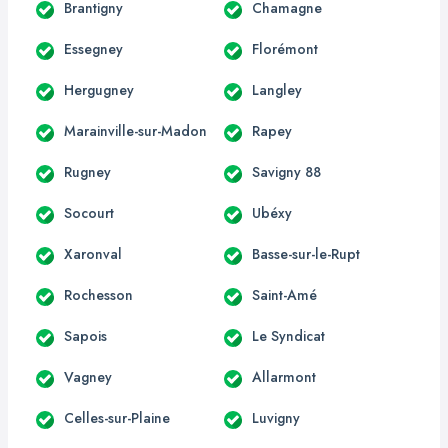
Brantigny
Chamagne
Essegney
Florémont
Hergugney
Langley
Marainville-sur-Madon
Rapey
Rugney
Savigny 88
Socourt
Ubéxy
Xaronval
Basse-sur-le-Rupt
Rochesson
Saint-Amé
Sapois
Le Syndicat
Vagney
Allarmont
Celles-sur-Plaine
Luvigny