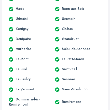
Hadol
Raon-aux-Bois
Uriménil
Uzemain
Xertigny
Châtas
Denipaire
Grandrupt
Hurbache
Ménil-de-Senones
Le Mont
La Petite-Raon
Le Puid
Saint-Stail
Le Saulcy
Senones
Le Vermont
Vieux-Moulin 88
Dommartin-lès-
Remiremont
Remiremont