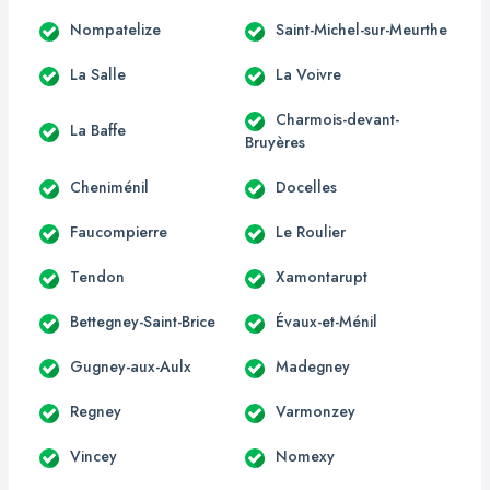
Nompatelize
Saint-Michel-sur-Meurthe
La Salle
La Voivre
Charmois-devant-
La Baffe
Bruyères
Cheniménil
Docelles
Faucompierre
Le Roulier
Tendon
Xamontarupt
Bettegney-Saint-Brice
Évaux-et-Ménil
Gugney-aux-Aulx
Madegney
Regney
Varmonzey
Vincey
Nomexy