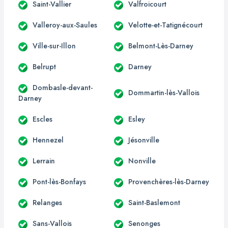
Saint-Vallier
Valfroicourt
Valleroy-aux-Saules
Velotte-et-Tatignécourt
Ville-sur-Illon
Belmont-Lès-Darney
Belrupt
Darney
Dombasle-devant-
Dommartin-lès-Vallois
Darney
Escles
Esley
Hennezel
Jésonville
Lerrain
Nonville
Pont-lès-Bonfays
Provenchères-lès-Darney
Relanges
Saint-Baslemont
Sans-Vallois
Senonges