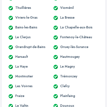
Thuillières
Vioménil
Viviers-le-Gras
La Bresse
Bains-les-Bains
La Chapelle-aux-Bois
Le Clerjus
Fontenoy-le-Château
Grandrupt-de-Bains
Gruey-lès-Surance
Harsault
Hautmougey
La Haye
Le Magny
Montmotier
Trémonzey
Les Voivres
Clefcy
Fraize
Plainfaing
Le Valtin
Dounoux