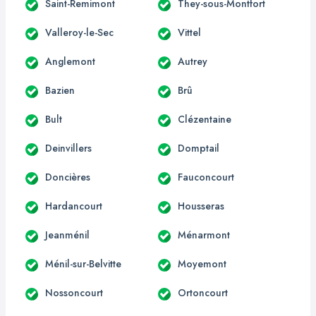
Saint-Remimont
They-sous-Montfort
Valleroy-le-Sec
Vittel
Anglemont
Autrey
Bazien
Brû
Bult
Clézentaine
Deinvillers
Domptail
Doncières
Fauconcourt
Hardancourt
Housseras
Jeanménil
Ménarmont
Ménil-sur-Belvitte
Moyemont
Nossoncourt
Ortoncourt