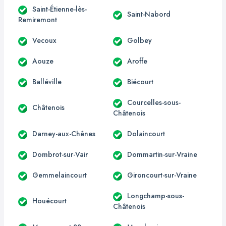
Saint-Étienne-lès-
Saint-Nabord
Remiremont
Vecoux
Golbey
Aouze
Aroffe
Balléville
Biécourt
Courcelles-sous-
Châtenois
Châtenois
Darney-aux-Chênes
Dolaincourt
Dombrot-sur-Vair
Dommartin-sur-Vraine
Gemmelaincourt
Gironcourt-sur-Vraine
Longchamp-sous-
Houécourt
Châtenois