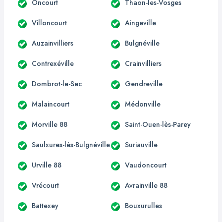
Oncourt
Thaon-les-Vosges
Villoncourt
Aingeville
Auzainvilliers
Bulgnéville
Contrexéville
Crainvilliers
Dombrot-le-Sec
Gendreville
Malaincourt
Médonville
Morville 88
Saint-Ouen-lès-Parey
Saulxures-lès-Bulgnéville
Suriauville
Urville 88
Vaudoncourt
Vrécourt
Avrainville 88
Battexey
Bouxurulles