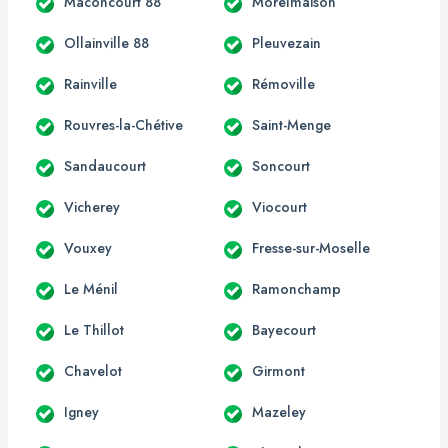
Maconcourt 88
Morelmaison
Ollainville 88
Pleuvezain
Rainville
Rémoville
Rouvres-la-Chétive
Saint-Menge
Sandaucourt
Soncourt
Vicherey
Viocourt
Vouxey
Fresse-sur-Moselle
Le Ménil
Ramonchamp
Le Thillot
Bayecourt
Chavelot
Girmont
Igney
Mazeley