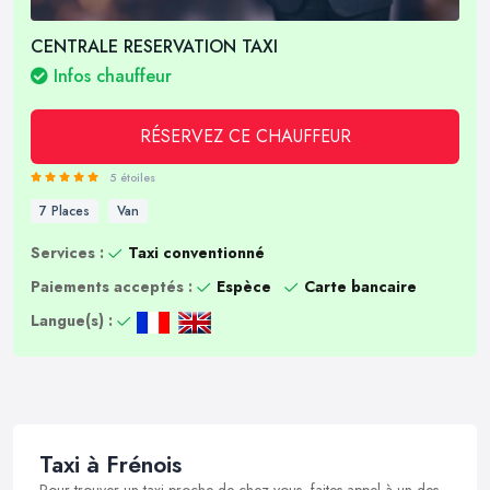
CENTRALE RESERVATION TAXI
Infos chauffeur
RÉSERVEZ CE CHAUFFEUR
5 étoiles
7 Places
Van
Services :
Taxi conventionné
Paiements acceptés :
Espèce
Carte bancaire
Langue(s) :
Taxi à Frénois
Pour trouver un taxi proche de chez vous, faites appel à un des