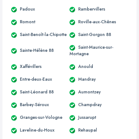
Padoux
Rambervillers
Romont
Roville-aux-Chênes
Saint-Benoît-la-Chipotte
Saint-Gorgon 88
Saint-Maurice-sur-
Sainte-Hélène 88
Mortagne
Xaffévillers
Anould
Entre-deux-Eaux
Mandray
Saint-Léonard 88
Aumontzey
Barbey-Séroux
Champdray
Granges-sur-Vologne
Jussarupt
Laveline-du-Houx
Rehaupal