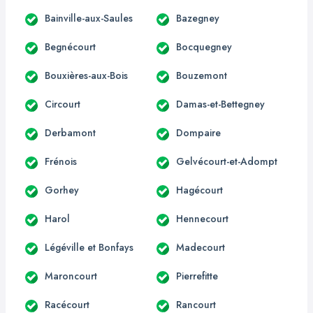
Bainville-aux-Saules
Bazegney
Begnécourt
Bocquegney
Bouxières-aux-Bois
Bouzemont
Circourt
Damas-et-Bettegney
Derbamont
Dompaire
Frénois
Gelvécourt-et-Adompt
Gorhey
Hagécourt
Harol
Hennecourt
Légéville et Bonfays
Madecourt
Maroncourt
Pierrefitte
Racécourt
Rancourt