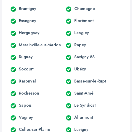
Brantigny
Chamagne
Essegney
Florémont
Hergugney
Langley
Marainville-sur-Madon
Rapey
Rugney
Savigny 88
Socourt
Ubéxy
Xaronval
Basse-sur-le-Rupt
Rochesson
Saint-Amé
Sapois
Le Syndicat
Vagney
Allarmont
Celles-sur-Plaine
Luvigny