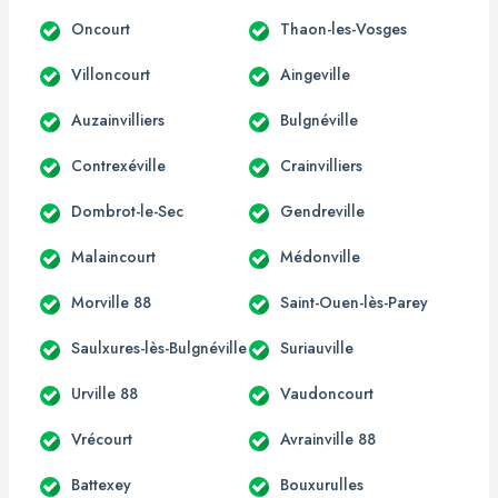
Oncourt
Thaon-les-Vosges
Villoncourt
Aingeville
Auzainvilliers
Bulgnéville
Contrexéville
Crainvilliers
Dombrot-le-Sec
Gendreville
Malaincourt
Médonville
Morville 88
Saint-Ouen-lès-Parey
Saulxures-lès-Bulgnéville
Suriauville
Urville 88
Vaudoncourt
Vrécourt
Avrainville 88
Battexey
Bouxurulles