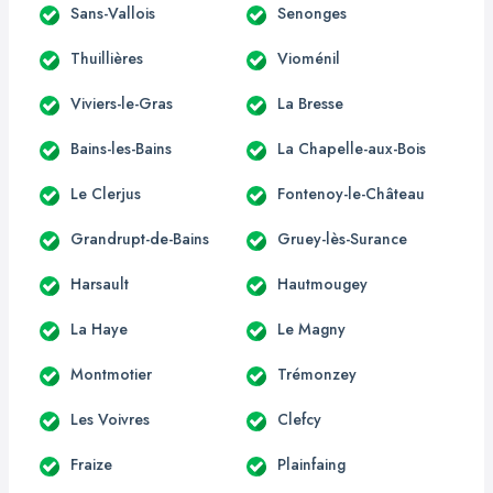
Sans-Vallois
Senonges
Thuillières
Vioménil
Viviers-le-Gras
La Bresse
Bains-les-Bains
La Chapelle-aux-Bois
Le Clerjus
Fontenoy-le-Château
Grandrupt-de-Bains
Gruey-lès-Surance
Harsault
Hautmougey
La Haye
Le Magny
Montmotier
Trémonzey
Les Voivres
Clefcy
Fraize
Plainfaing