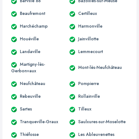
Barville 88
Bazoilles-sur-Meuse
Beaufremont
Certilleux
Harchéchamp
Harmonville
Houéville
Jainvillotte
Landaville
Lemmecourt
Martigny-lès-
Mont-lès-Neufchâteau
Gerbonvaux
Neufchâteau
Pompierre
Rebeuville
Rollainville
Sartes
Tilleux
Tranqueville-Graux
Saulxures-sur-Moselotte
Thiéfosse
Les Ableuvenettes