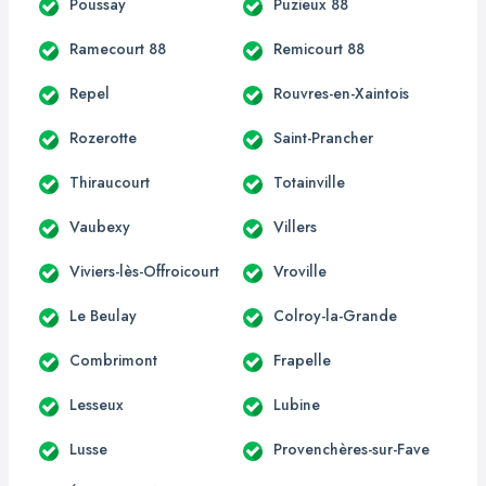
Poussay
Puzieux 88
Ramecourt 88
Remicourt 88
Repel
Rouvres-en-Xaintois
Rozerotte
Saint-Prancher
Thiraucourt
Totainville
Vaubexy
Villers
Viviers-lès-Offroicourt
Vroville
Le Beulay
Colroy-la-Grande
Combrimont
Frapelle
Lesseux
Lubine
Lusse
Provenchères-sur-Fave