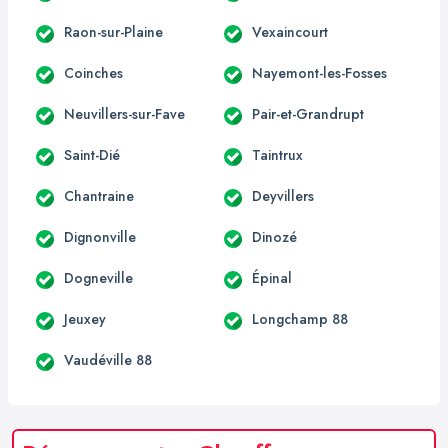
Raon-sur-Plaine
Vexaincourt
Coinches
Nayemont-les-Fosses
Neuvillers-sur-Fave
Pair-et-Grandrupt
Saint-Dié
Taintrux
Chantraine
Deyvillers
Dignonville
Dinozé
Dogneville
Épinal
Jeuxey
Longchamp 88
Vaudéville 88