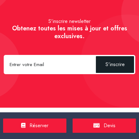
S'inscrire newsletter
Obtenez toutes les mises à jour et offres
exclusives.
S'inscrire
Spécial Passager :
Réserver un Taxi VSL
-
Réserver un Taxi
Réserver
Devis
TPMR
-
Transport sanitaire, médicalisé
-
Tarif taxi en France en
2025
-
Un Taxi partagé pour l' aéroport
-
Réservez une