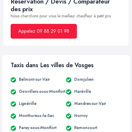
Réservation / Devis / Comparateur
des prix
Nous cherchons pour vous le meilleur chauffeur à petit prix
Appelez 09 88 29 01 98
Taxis dans Les villes de Vosges
Belmont-sur-Vair
Domjulien
Girovillers-sous-Montfort
Haréville
Lignéville
Mandres-sur-Vair
Monthureux-le-Sec
Norroy
Parey-sous-Montfort
Remoncourt