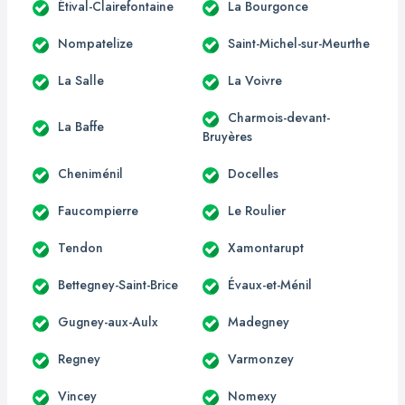
Étival-Clairefontaine
La Bourgonce
Nompatelize
Saint-Michel-sur-Meurthe
La Salle
La Voivre
Charmois-devant-
La Baffe
Bruyères
Cheniménil
Docelles
Faucompierre
Le Roulier
Tendon
Xamontarupt
Bettegney-Saint-Brice
Évaux-et-Ménil
Gugney-aux-Aulx
Madegney
Regney
Varmonzey
Vincey
Nomexy