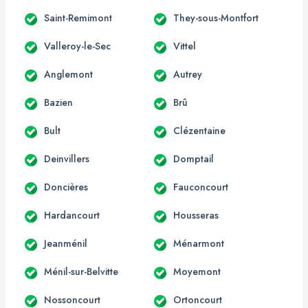
Saint-Remimont
They-sous-Montfort
Valleroy-le-Sec
Vittel
Anglemont
Autrey
Bazien
Brû
Bult
Clézentaine
Deinvillers
Domptail
Doncières
Fauconcourt
Hardancourt
Housseras
Jeanménil
Ménarmont
Ménil-sur-Belvitte
Moyemont
Nossoncourt
Ortoncourt