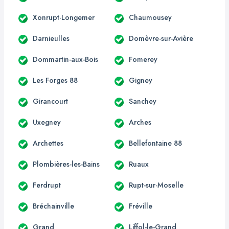
Xonrupt-Longemer
Chaumousey
Darnieulles
Domèvre-sur-Avière
Dommartin-aux-Bois
Fomerey
Les Forges 88
Gigney
Girancourt
Sanchey
Uxegney
Arches
Archettes
Bellefontaine 88
Plombières-les-Bains
Ruaux
Ferdrupt
Rupt-sur-Moselle
Bréchainville
Fréville
Grand
Liffol-le-Grand