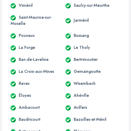
Viménil
Saulcy-sur-Meurthe
Saint-Maurice-sur-
Jarménil
Moselle
Pouxeux
Bussang
La Forge
Le Tholy
Ban-de-Laveline
Bertrimoutier
La Croix-aux-Mines
Gemaingoutte
Raves
Wisembach
Éloyes
Ahéville
Ambacourt
Avillers
Baudricourt
Bazoilles-et-Ménil