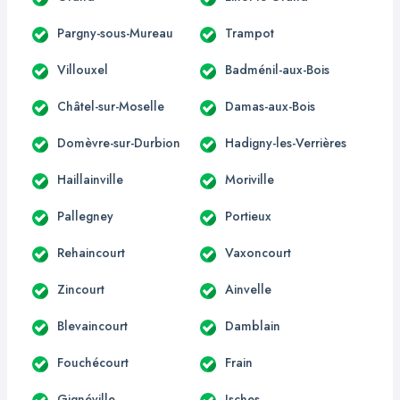
Pargny-sous-Mureau
Trampot
Villouxel
Badménil-aux-Bois
Châtel-sur-Moselle
Damas-aux-Bois
Domèvre-sur-Durbion
Hadigny-les-Verrières
Haillainville
Moriville
Pallegney
Portieux
Rehaincourt
Vaxoncourt
Zincourt
Ainvelle
Blevaincourt
Damblain
Fouchécourt
Frain
Gignéville
Isches