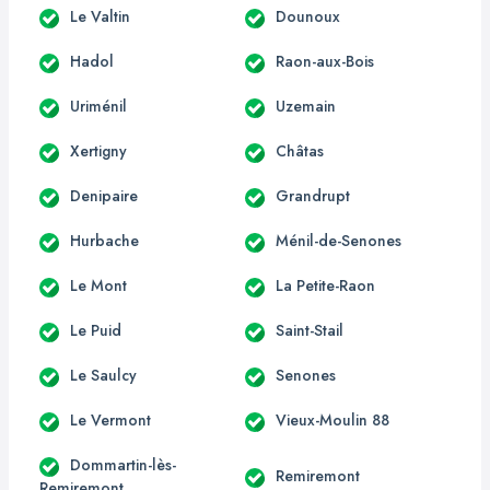
Le Valtin
Dounoux
Hadol
Raon-aux-Bois
Uriménil
Uzemain
Xertigny
Châtas
Denipaire
Grandrupt
Hurbache
Ménil-de-Senones
Le Mont
La Petite-Raon
Le Puid
Saint-Stail
Le Saulcy
Senones
Le Vermont
Vieux-Moulin 88
Dommartin-lès-
Remiremont
Remiremont