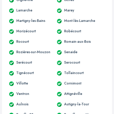
Lamarche
Marey
Martigny-les-Bains
Mont-lès-Lamarche
Morizécourt
Robécourt
Rocourt
Romain-aux-Bois
Rozières-sur-Mouzon
Senaide
Serécourt
Serocourt
Tignécourt
Tollaincourt
Villotte
Cornimont
Ventron
Attignéville
Aulnois
Autigny-la-Tour