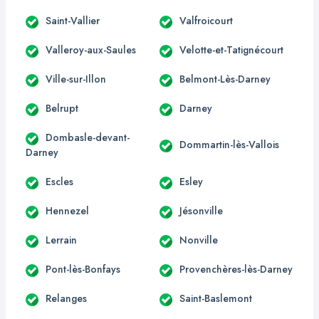
Saint-Vallier
Valfroicourt
Valleroy-aux-Saules
Velotte-et-Tatignécourt
Ville-sur-Illon
Belmont-Lès-Darney
Belrupt
Darney
Dombasle-devant-
Dommartin-lès-Vallois
Darney
Escles
Esley
Hennezel
Jésonville
Lerrain
Nonville
Pont-lès-Bonfays
Provenchères-lès-Darney
Relanges
Saint-Baslemont