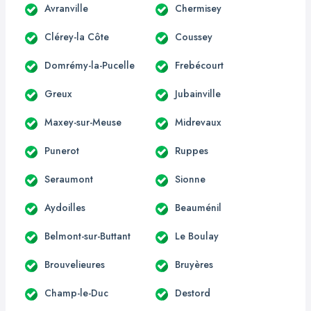
Avranville
Chermisey
Clérey-la Côte
Coussey
Domrémy-la-Pucelle
Frebécourt
Greux
Jubainville
Maxey-sur-Meuse
Midrevaux
Punerot
Ruppes
Seraumont
Sionne
Aydoilles
Beauménil
Belmont-sur-Buttant
Le Boulay
Brouvelieures
Bruyères
Champ-le-Duc
Destord