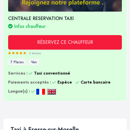
CENTRALE RESERVATION TAXI
Infos chauffeur
RÉSERVEZ CE CHAUFFEUR
5 étoiles
7 Places
Van
Services :
Taxi conventionné
Paiements acceptés :
Espèce
Carte bancaire
Langue(s) :
Taxi à Fresse-sur-Moselle