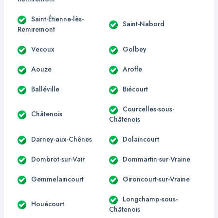
Saint-Étienne-lès-
Saint-Nabord
Remiremont
Vecoux
Golbey
Aouze
Aroffe
Balléville
Biécourt
Courcelles-sous-
Châtenois
Châtenois
Darney-aux-Chênes
Dolaincourt
Dombrot-sur-Vair
Dommartin-sur-Vraine
Gemmelaincourt
Gironcourt-sur-Vraine
Longchamp-sous-
Houécourt
Châtenois