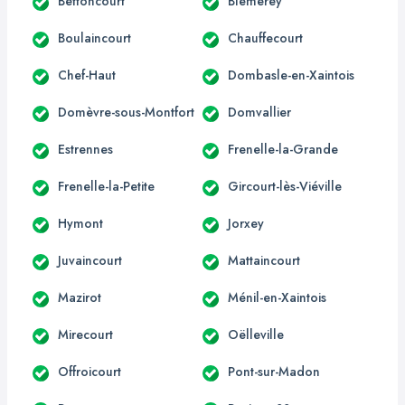
Bettoncourt
Blémerey
Boulaincourt
Chauffecourt
Chef-Haut
Dombasle-en-Xaintois
Domèvre-sous-Montfort
Domvallier
Estrennes
Frenelle-la-Grande
Frenelle-la-Petite
Gircourt-lès-Viéville
Hymont
Jorxey
Juvaincourt
Mattaincourt
Mazirot
Ménil-en-Xaintois
Mirecourt
Oëlleville
Offroicourt
Pont-sur-Madon