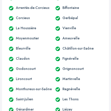
Arrentès-de-Corcieux
Biffontaine
Corcieux
Gerbépal
La Houssière
Vienville
Moyenmoutier
Ameuvelle
Bleurville
Châtillon-sur-Saône
Claudon
Fignévelle
Godoncourt
Grignoncourt
Lironcourt
Martinvelle
Monthureux-sur-Saône
Regnévelle
Saint-Julien
Les Thons
Gérardmer
Liézey