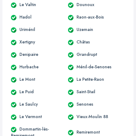
Le Valtin
Dounoux
Hadol
Raon-aux-Bois
Uriménil
Uzemain
Xertigny
Châtas
Denipaire
Grandrupt
Hurbache
Ménil-de-Senones
Le Mont
La Petite-Raon
Le Puid
Saint-Stail
Le Saulcy
Senones
Le Vermont
Vieux-Moulin 88
Dommartin-lès-
Remiremont
Remiremont