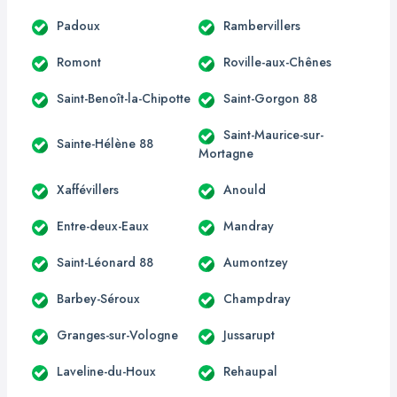
Padoux
Rambervillers
Romont
Roville-aux-Chênes
Saint-Benoît-la-Chipotte
Saint-Gorgon 88
Saint-Maurice-sur-
Sainte-Hélène 88
Mortagne
Xaffévillers
Anould
Entre-deux-Eaux
Mandray
Saint-Léonard 88
Aumontzey
Barbey-Séroux
Champdray
Granges-sur-Vologne
Jussarupt
Laveline-du-Houx
Rehaupal