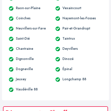
Raon-sur-Plaine
Vexaincourt
Coinches
Nayemont-les-Fosses
Neuvillers-sur-Fave
Pair-et-Grandrupt
Saint-Dié
Taintrux
Chantraine
Deyvillers
Dignonville
Dinozé
Dogneville
Épinal
Jeuxey
Longchamp 88
Vaudéville 88