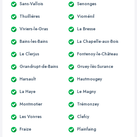
Sans-Vallois
Senonges
Thuillières
Vioménil
Viviers-le-Gras
La Bresse
Bains-les-Bains
La Chapelle-aux-Bois
Le Clerjus
Fontenoy-le-Château
Grandrupt-de-Bains
Gruey-lès-Surance
Harsault
Hautmougey
La Haye
Le Magny
Montmotier
Trémonzey
Les Voivres
Clefcy
Fraize
Plainfaing