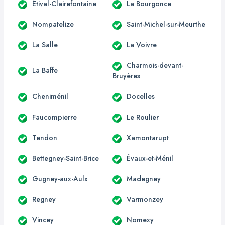
Étival-Clairefontaine
La Bourgonce
Nompatelize
Saint-Michel-sur-Meurthe
La Salle
La Voivre
Charmois-devant-
La Baffe
Bruyères
Cheniménil
Docelles
Faucompierre
Le Roulier
Tendon
Xamontarupt
Bettegney-Saint-Brice
Évaux-et-Ménil
Gugney-aux-Aulx
Madegney
Regney
Varmonzey
Vincey
Nomexy