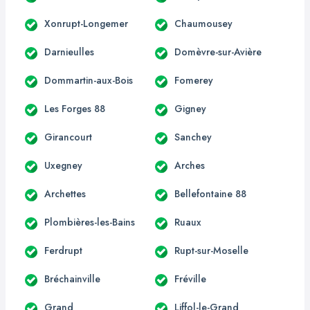
Xonrupt-Longemer
Chaumousey
Darnieulles
Domèvre-sur-Avière
Dommartin-aux-Bois
Fomerey
Les Forges 88
Gigney
Girancourt
Sanchey
Uxegney
Arches
Archettes
Bellefontaine 88
Plombières-les-Bains
Ruaux
Ferdrupt
Rupt-sur-Moselle
Bréchainville
Fréville
Grand
Liffol-le-Grand