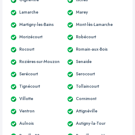
Lamarche
Marey
Martigny-les-Bains
Mont-lès-Lamarche
Morizécourt
Robécourt
Rocourt
Romain-aux-Bois
Rozières-sur-Mouzon
Senaide
Serécourt
Serocourt
Tignécourt
Tollaincourt
Villotte
Cornimont
Ventron
Attignéville
Aulnois
Autigny-la-Tour