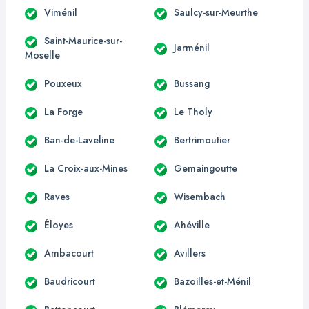
Viménil
Saulcy-sur-Meurthe
Saint-Maurice-sur-
Jarménil
Moselle
Pouxeux
Bussang
La Forge
Le Tholy
Ban-de-Laveline
Bertrimoutier
La Croix-aux-Mines
Gemaingoutte
Raves
Wisembach
Éloyes
Ahéville
Ambacourt
Avillers
Baudricourt
Bazoilles-et-Ménil