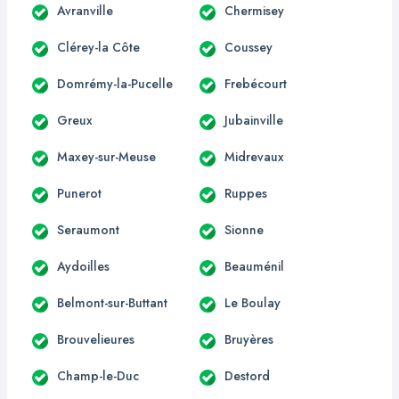
Avranville
Chermisey
Clérey-la Côte
Coussey
Domrémy-la-Pucelle
Frebécourt
Greux
Jubainville
Maxey-sur-Meuse
Midrevaux
Punerot
Ruppes
Seraumont
Sionne
Aydoilles
Beauménil
Belmont-sur-Buttant
Le Boulay
Brouvelieures
Bruyères
Champ-le-Duc
Destord