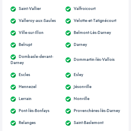
Saint-Vallier
Valfroicourt
Valleroy-aux-Saules
Velotte-et-Tatignécourt
Ville-sur-Illon
Belmont-Lès-Darney
Belrupt
Darney
Dombasle-devant-
Dommartin-lès-Vallois
Darney
Escles
Esley
Hennezel
Jésonville
Lerrain
Nonville
Pont-lès-Bonfays
Provenchères-lès-Darney
Relanges
Saint-Baslemont