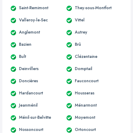
Saint-Remimont
They-sous-Montfort
Valleroy-le-Sec
Vittel
Anglemont
Autrey
Bazien
Brû
Bult
Clézentaine
Deinvillers
Domptail
Doncières
Fauconcourt
Hardancourt
Housseras
Jeanménil
Ménarmont
Ménil-sur-Belvitte
Moyemont
Nossoncourt
Ortoncourt