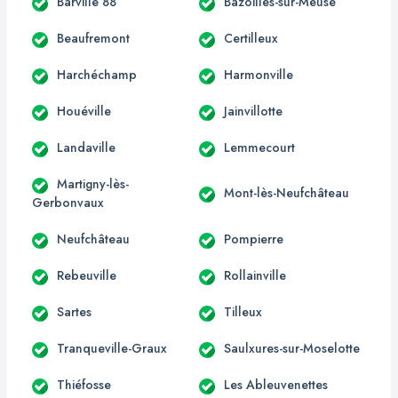
Barville 88
Bazoilles-sur-Meuse
Beaufremont
Certilleux
Harchéchamp
Harmonville
Houéville
Jainvillotte
Landaville
Lemmecourt
Martigny-lès-
Mont-lès-Neufchâteau
Gerbonvaux
Neufchâteau
Pompierre
Rebeuville
Rollainville
Sartes
Tilleux
Tranqueville-Graux
Saulxures-sur-Moselotte
Thiéfosse
Les Ableuvenettes