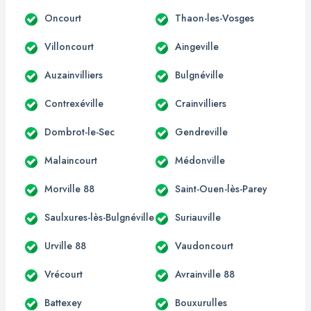
Oncourt
Thaon-les-Vosges
Villoncourt
Aingeville
Auzainvilliers
Bulgnéville
Contrexéville
Crainvilliers
Dombrot-le-Sec
Gendreville
Malaincourt
Médonville
Morville 88
Saint-Ouen-lès-Parey
Saulxures-lès-Bulgnéville
Suriauville
Urville 88
Vaudoncourt
Vrécourt
Avrainville 88
Battexey
Bouxurulles