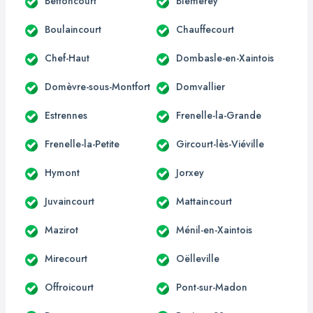
Bettoncourt
Blémerey
Boulaincourt
Chauffecourt
Chef-Haut
Dombasle-en-Xaintois
Domèvre-sous-Montfort
Domvallier
Estrennes
Frenelle-la-Grande
Frenelle-la-Petite
Gircourt-lès-Viéville
Hymont
Jorxey
Juvaincourt
Mattaincourt
Mazirot
Ménil-en-Xaintois
Mirecourt
Oëlleville
Offroicourt
Pont-sur-Madon