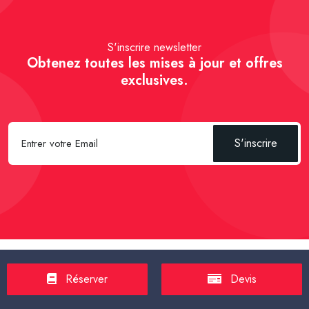
S'inscrire newsletter
Obtenez toutes les mises à jour et offres
exclusives.
S'inscrire
Spécial Passager :
Réserver un Taxi VSL
-
Réserver un Taxi
Réserver
Devis
TPMR
-
Transport sanitaire, médicalisé
-
Tarif taxi en France en
2025
-
Un Taxi partagé pour l' aéroport
-
Réservez une