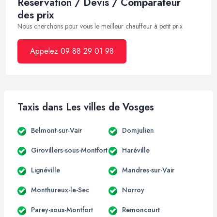
Réservation / Devis / Comparateur
des prix
Nous cherchons pour vous le meilleur chauffeur à petit prix
Appelez 09 88 29 01 98
Taxis dans Les villes de Vosges
Belmont-sur-Vair
Domjulien
Girovillers-sous-Montfort
Haréville
Lignéville
Mandres-sur-Vair
Monthureux-le-Sec
Norroy
Parey-sous-Montfort
Remoncourt