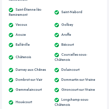
Saint-Étienne-lès-
Saint-Nabord
Remiremont
Vecoux
Golbey
Aouze
Aroffe
Balléville
Biécourt
Courcelles-sous-
Châtenois
Châtenois
Darney-aux-Chênes
Dolaincourt
Dombrot-sur-Vair
Dommartin-sur-Vraine
Gemmelaincourt
Gironcourt-sur-Vraine
Longchamp-sous-
Houécourt
Châtenois