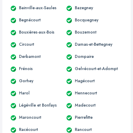
Bainville-aux-Saules
Bazegney
Begnécourt
Bocquegney
Bouxières-aux-Bois
Bouzemont
Circourt
Damas-et-Bettegney
Derbamont
Dompaire
Frénois
Gelvécourt-et-Adompt
Gorhey
Hagécourt
Harol
Hennecourt
Légéville et Bonfays
Madecourt
Maroncourt
Pierrefitte
Racécourt
Rancourt