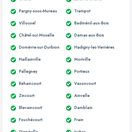
Pargny-sous-Mureau
Trampot
Villouxel
Badménil-aux-Bois
Châtel-sur-Moselle
Damas-aux-Bois
Domèvre-sur-Durbion
Hadigny-les-Verrières
Haillainville
Moriville
Pallegney
Portieux
Rehaincourt
Vaxoncourt
Zincourt
Ainvelle
Blevaincourt
Damblain
Fouchécourt
Frain
Gignéville
Isches