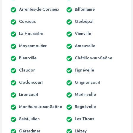
Arrentès-de-Corcieux
Biffontaine
Corcieux
Gerbépal
La Houssière
Vienville
Moyenmoutier
Ameuvelle
Bleurville
Châtillon-sur-Saône
Claudon
Fignévelle
Godoncourt
Grignoncourt
Lironcourt
Martinvelle
Monthureux-sur-Saône
Regnévelle
Saint-Julien
Les Thons
Gérardmer
Liézey