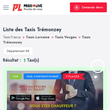
Demande devis
Liste des Taxis Trémonzey
Taxis France
>
Taxis Lorraine
>
Taxis Vosges
>
Taxis
Trémonzey
Département 88
Résultat :
Taxi(s)
1
TOP
TAXI CONVENTIONNÉ
7 PLACES