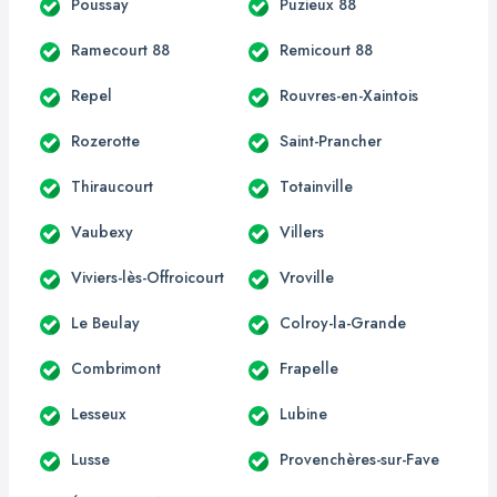
Poussay
Puzieux 88
Ramecourt 88
Remicourt 88
Repel
Rouvres-en-Xaintois
Rozerotte
Saint-Prancher
Thiraucourt
Totainville
Vaubexy
Villers
Viviers-lès-Offroicourt
Vroville
Le Beulay
Colroy-la-Grande
Combrimont
Frapelle
Lesseux
Lubine
Lusse
Provenchères-sur-Fave