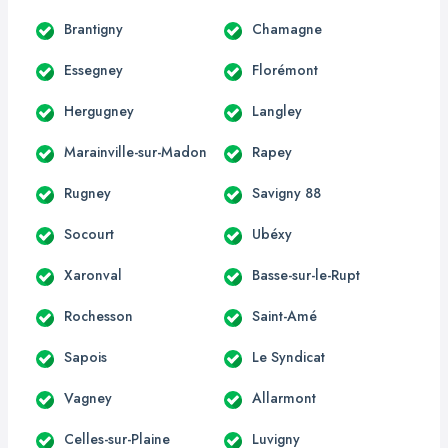
Brantigny
Chamagne
Essegney
Florémont
Hergugney
Langley
Marainville-sur-Madon
Rapey
Rugney
Savigny 88
Socourt
Ubéxy
Xaronval
Basse-sur-le-Rupt
Rochesson
Saint-Amé
Sapois
Le Syndicat
Vagney
Allarmont
Celles-sur-Plaine
Luvigny