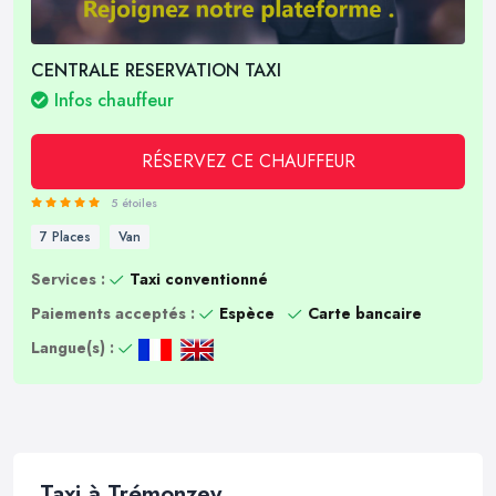
CENTRALE RESERVATION TAXI
Infos chauffeur
RÉSERVEZ CE CHAUFFEUR
5 étoiles
7 Places
Van
Services :
Taxi conventionné
Paiements acceptés :
Espèce
Carte bancaire
Langue(s) :
Taxi à Trémonzey