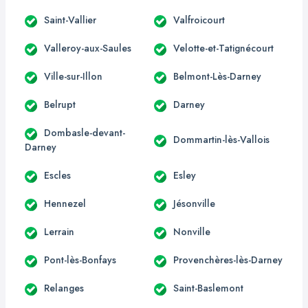
Saint-Vallier
Valfroicourt
Valleroy-aux-Saules
Velotte-et-Tatignécourt
Ville-sur-Illon
Belmont-Lès-Darney
Belrupt
Darney
Dombasle-devant-
Dommartin-lès-Vallois
Darney
Escles
Esley
Hennezel
Jésonville
Lerrain
Nonville
Pont-lès-Bonfays
Provenchères-lès-Darney
Relanges
Saint-Baslemont