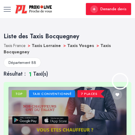
Demande devis
Liste des Taxis Bocquegney
Taxis France
>
Taxis Lorraine
>
Taxis Vosges
>
Taxis
Bocquegney
Département 88
Résultat :
Taxi(s)
1
TOP
TAXI CONVENTIONNÉ
7 PLACES