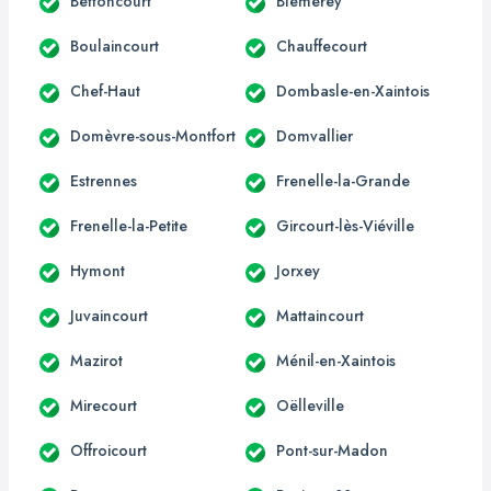
Bettoncourt
Blémerey
Boulaincourt
Chauffecourt
Chef-Haut
Dombasle-en-Xaintois
Domèvre-sous-Montfort
Domvallier
Estrennes
Frenelle-la-Grande
Frenelle-la-Petite
Gircourt-lès-Viéville
Hymont
Jorxey
Juvaincourt
Mattaincourt
Mazirot
Ménil-en-Xaintois
Mirecourt
Oëlleville
Offroicourt
Pont-sur-Madon