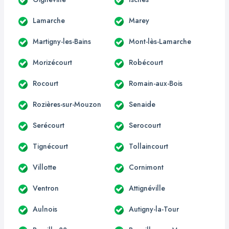
Lamarche
Marey
Martigny-les-Bains
Mont-lès-Lamarche
Morizécourt
Robécourt
Rocourt
Romain-aux-Bois
Rozières-sur-Mouzon
Senaide
Serécourt
Serocourt
Tignécourt
Tollaincourt
Villotte
Cornimont
Ventron
Attignéville
Aulnois
Autigny-la-Tour