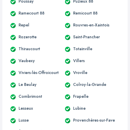
Poussay
Puzieux 88
Ramecourt 88
Remicourt 88
Repel
Rouvres-en-Xaintois
Rozerotte
Saint-Prancher
Thiraucourt
Totainville
Vaubexy
Villers
Viviers-lès-Offroicourt
Vroville
Le Beulay
Colroy-la-Grande
Combrimont
Frapelle
Lesseux
Lubine
Lusse
Provenchères-sur-Fave