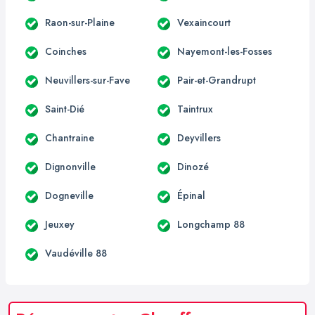
Raon-sur-Plaine
Vexaincourt
Coinches
Nayemont-les-Fosses
Neuvillers-sur-Fave
Pair-et-Grandrupt
Saint-Dié
Taintrux
Chantraine
Deyvillers
Dignonville
Dinozé
Dogneville
Épinal
Jeuxey
Longchamp 88
Vaudéville 88