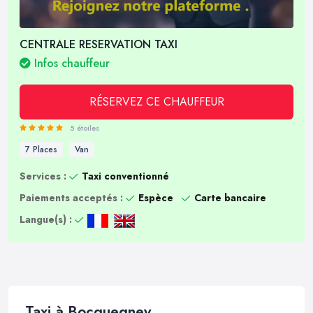
CENTRALE RESERVATION TAXI
Infos chauffeur
RÉSERVEZ CE CHAUFFEUR
5 étoiles
7 Places
Van
Services :
Taxi conventionné
Paiements acceptés :
Espèce
Carte bancaire
Langue(s) :
Taxi à Bocquegney