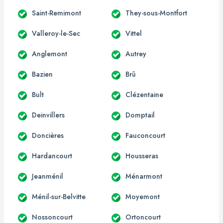
Saint-Remimont
They-sous-Montfort
Valleroy-le-Sec
Vittel
Anglemont
Autrey
Bazien
Brû
Bult
Clézentaine
Deinvillers
Domptail
Doncières
Fauconcourt
Hardancourt
Housseras
Jeanménil
Ménarmont
Ménil-sur-Belvitte
Moyemont
Nossoncourt
Ortoncourt