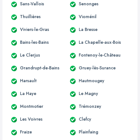
Sans-Vallois
Senonges
Thuillières
Vioménil
Viviers-le-Gras
La Bresse
Bains-les-Bains
La Chapelle-aux-Bois
Le Clerjus
Fontenoy-le-Château
Grandrupt-de-Bains
Gruey-lès-Surance
Harsault
Hautmougey
La Haye
Le Magny
Montmotier
Trémonzey
Les Voivres
Clefcy
Fraize
Plainfaing