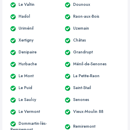
Le Valtin
Dounoux
Hadol
Raon-aux-Bois
Uriménil
Uzemain
Xertigny
Châtas
Denipaire
Grandrupt
Hurbache
Ménil-de-Senones
Le Mont
La Petite-Raon
Le Puid
Saint-Stail
Le Saulcy
Senones
Le Vermont
Vieux-Moulin 88
Dommartin-lès-
Remiremont
Remiremont