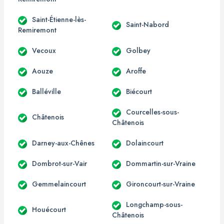
Saint-Étienne-lès-
Saint-Nabord
Remiremont
Vecoux
Golbey
Aouze
Aroffe
Balléville
Biécourt
Courcelles-sous-
Châtenois
Châtenois
Darney-aux-Chênes
Dolaincourt
Dombrot-sur-Vair
Dommartin-sur-Vraine
Gemmelaincourt
Gironcourt-sur-Vraine
Longchamp-sous-
Houécourt
Châtenois