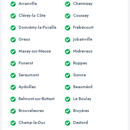
Avranville
Chermisey
Clérey-la Côte
Coussey
Domrémy-la-Pucelle
Frebécourt
Greux
Jubainville
Maxey-sur-Meuse
Midrevaux
Punerot
Ruppes
Seraumont
Sionne
Aydoilles
Beauménil
Belmont-sur-Buttant
Le Boulay
Brouvelieures
Bruyères
Champ-le-Duc
Destord