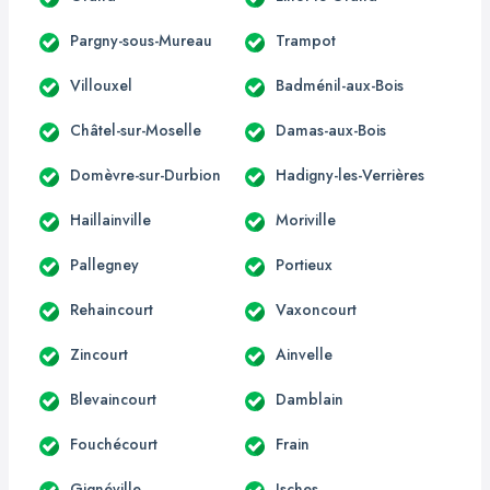
Pargny-sous-Mureau
Trampot
Villouxel
Badménil-aux-Bois
Châtel-sur-Moselle
Damas-aux-Bois
Domèvre-sur-Durbion
Hadigny-les-Verrières
Haillainville
Moriville
Pallegney
Portieux
Rehaincourt
Vaxoncourt
Zincourt
Ainvelle
Blevaincourt
Damblain
Fouchécourt
Frain
Gignéville
Isches