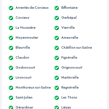
Arrentès-de-Corcieux
Biffontaine
Corcieux
Gerbépal
La Houssière
Vienville
Moyenmoutier
Ameuvelle
Bleurville
Châtillon-sur-Saône
Claudon
Fignévelle
Godoncourt
Grignoncourt
Lironcourt
Martinvelle
Monthureux-sur-Saône
Regnévelle
Saint-Julien
Les Thons
Gérardmer
Liézey