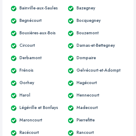
Bainville-aux-Saules
Bazegney
Begnécourt
Bocquegney
Bouxières-aux-Bois
Bouzemont
Circourt
Damas-et-Bettegney
Derbamont
Dompaire
Frénois
Gelvécourt-et-Adompt
Gorhey
Hagécourt
Harol
Hennecourt
Légéville et Bonfays
Madecourt
Maroncourt
Pierrefitte
Racécourt
Rancourt