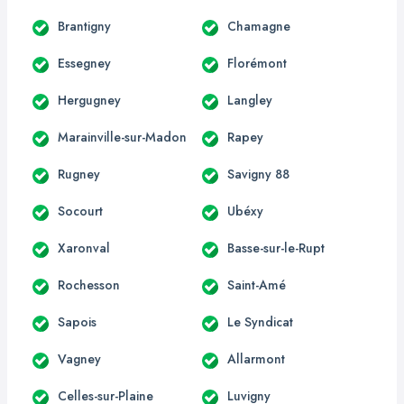
Brantigny
Chamagne
Essegney
Florémont
Hergugney
Langley
Marainville-sur-Madon
Rapey
Rugney
Savigny 88
Socourt
Ubéxy
Xaronval
Basse-sur-le-Rupt
Rochesson
Saint-Amé
Sapois
Le Syndicat
Vagney
Allarmont
Celles-sur-Plaine
Luvigny