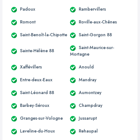
Padoux
Rambervillers
Romont
Roville-aux-Chênes
Saint-Benoît-la-Chipotte
Saint-Gorgon 88
Saint-Maurice-sur-
Sainte-Hélène 88
Mortagne
Xaffévillers
Anould
Entre-deux-Eaux
Mandray
Saint-Léonard 88
Aumontzey
Barbey-Séroux
Champdray
Granges-sur-Vologne
Jussarupt
Laveline-du-Houx
Rehaupal