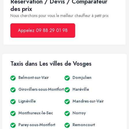
Réservation / Devis / Comparateur
des prix
Nous cherchons pour vous le meilleur chauffeur à petit prix
Appelez 09 88 29 01 98
Taxis dans Les villes de Vosges
Belmont-sur-Vair
Domjulien
Girovillers-sous-Montfort
Haréville
Lignéville
Mandres-sur-Vair
Monthureux-le-Sec
Norroy
Parey-sous-Montfort
Remoncourt