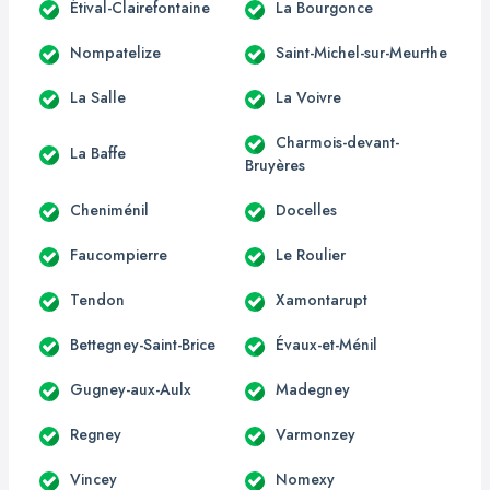
Étival-Clairefontaine
La Bourgonce
Nompatelize
Saint-Michel-sur-Meurthe
La Salle
La Voivre
Charmois-devant-
La Baffe
Bruyères
Cheniménil
Docelles
Faucompierre
Le Roulier
Tendon
Xamontarupt
Bettegney-Saint-Brice
Évaux-et-Ménil
Gugney-aux-Aulx
Madegney
Regney
Varmonzey
Vincey
Nomexy