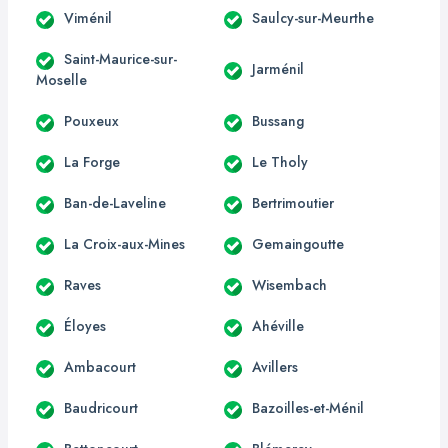
Viménil
Saulcy-sur-Meurthe
Saint-Maurice-sur-
Jarménil
Moselle
Pouxeux
Bussang
La Forge
Le Tholy
Ban-de-Laveline
Bertrimoutier
La Croix-aux-Mines
Gemaingoutte
Raves
Wisembach
Éloyes
Ahéville
Ambacourt
Avillers
Baudricourt
Bazoilles-et-Ménil