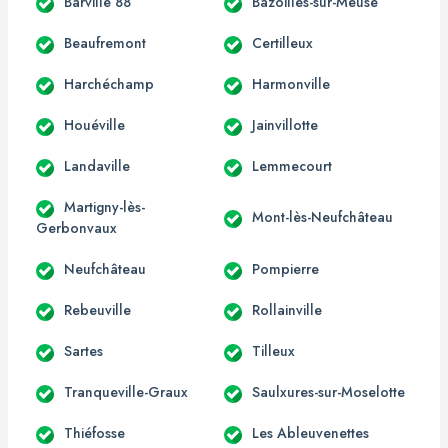
Barville 88
Bazoilles-sur-Meuse
Beaufremont
Certilleux
Harchéchamp
Harmonville
Houéville
Jainvillotte
Landaville
Lemmecourt
Martigny-lès-
Mont-lès-Neufchâteau
Gerbonvaux
Neufchâteau
Pompierre
Rebeuville
Rollainville
Sartes
Tilleux
Tranqueville-Graux
Saulxures-sur-Moselotte
Thiéfosse
Les Ableuvenettes