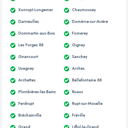
Xonrupt-Longemer
Chaumousey
Darnieulles
Domèvre-sur-Avière
Dommartin-aux-Bois
Fomerey
Les Forges 88
Gigney
Girancourt
Sanchey
Uxegney
Arches
Archettes
Bellefontaine 88
Plombières-les-Bains
Ruaux
Ferdrupt
Rupt-sur-Moselle
Bréchainville
Fréville
Grand
Liffol-le-Grand