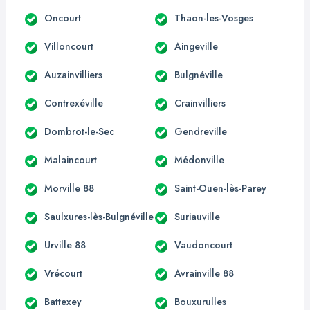
Oncourt
Thaon-les-Vosges
Villoncourt
Aingeville
Auzainvilliers
Bulgnéville
Contrexéville
Crainvilliers
Dombrot-le-Sec
Gendreville
Malaincourt
Médonville
Morville 88
Saint-Ouen-lès-Parey
Saulxures-lès-Bulgnéville
Suriauville
Urville 88
Vaudoncourt
Vrécourt
Avrainville 88
Battexey
Bouxurulles