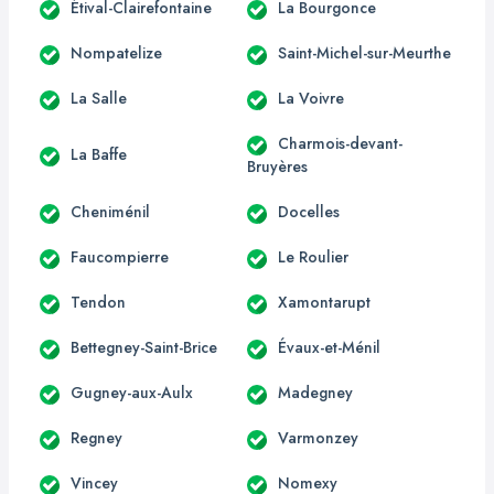
Étival-Clairefontaine
La Bourgonce
Nompatelize
Saint-Michel-sur-Meurthe
La Salle
La Voivre
Charmois-devant-
La Baffe
Bruyères
Cheniménil
Docelles
Faucompierre
Le Roulier
Tendon
Xamontarupt
Bettegney-Saint-Brice
Évaux-et-Ménil
Gugney-aux-Aulx
Madegney
Regney
Varmonzey
Vincey
Nomexy