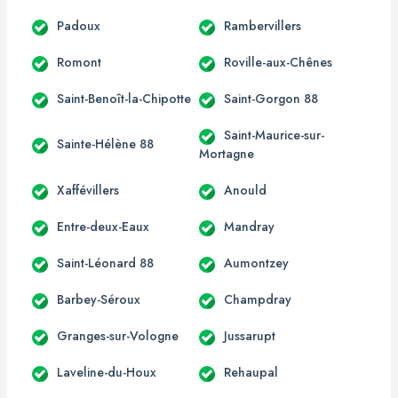
Padoux
Rambervillers
Romont
Roville-aux-Chênes
Saint-Benoît-la-Chipotte
Saint-Gorgon 88
Saint-Maurice-sur-
Sainte-Hélène 88
Mortagne
Xaffévillers
Anould
Entre-deux-Eaux
Mandray
Saint-Léonard 88
Aumontzey
Barbey-Séroux
Champdray
Granges-sur-Vologne
Jussarupt
Laveline-du-Houx
Rehaupal