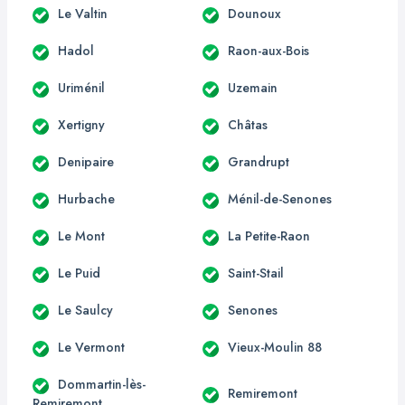
Le Valtin
Dounoux
Hadol
Raon-aux-Bois
Uriménil
Uzemain
Xertigny
Châtas
Denipaire
Grandrupt
Hurbache
Ménil-de-Senones
Le Mont
La Petite-Raon
Le Puid
Saint-Stail
Le Saulcy
Senones
Le Vermont
Vieux-Moulin 88
Dommartin-lès-
Remiremont
Remiremont