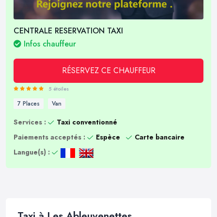
CENTRALE RESERVATION TAXI
Infos chauffeur
RÉSERVEZ CE CHAUFFEUR
5 étoiles
7 Places
Van
Services :
Taxi conventionné
Paiements acceptés :
Espèce
Carte bancaire
Langue(s) :
Taxi à Les Ableuvenettes