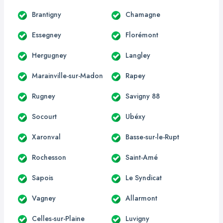
Brantigny
Chamagne
Essegney
Florémont
Hergugney
Langley
Marainville-sur-Madon
Rapey
Rugney
Savigny 88
Socourt
Ubéxy
Xaronval
Basse-sur-le-Rupt
Rochesson
Saint-Amé
Sapois
Le Syndicat
Vagney
Allarmont
Celles-sur-Plaine
Luvigny