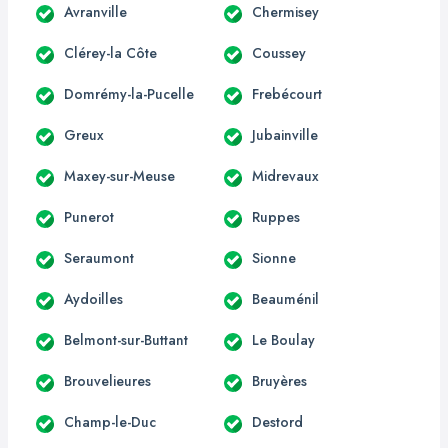
Avranville
Chermisey
Clérey-la Côte
Coussey
Domrémy-la-Pucelle
Frebécourt
Greux
Jubainville
Maxey-sur-Meuse
Midrevaux
Punerot
Ruppes
Seraumont
Sionne
Aydoilles
Beauménil
Belmont-sur-Buttant
Le Boulay
Brouvelieures
Bruyères
Champ-le-Duc
Destord