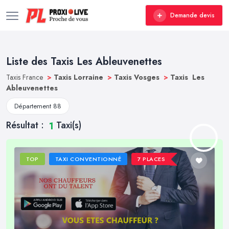
Demande devis
Liste des Taxis Les Ableuvenettes
Taxis France
>
Taxis Lorraine
>
Taxis Vosges
>
Taxis Les
Ableuvenettes
Département 88
Résultat :
Taxi(s)
1
TOP
TAXI CONVENTIONNÉ
7 PLACES