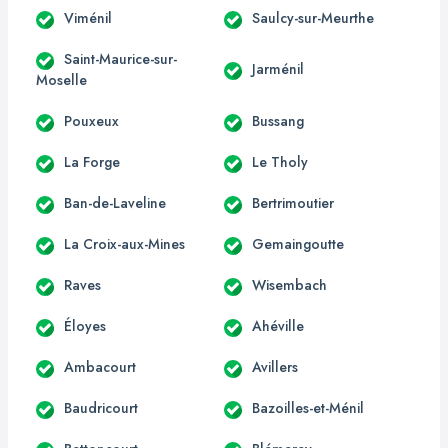
Viménil
Saulcy-sur-Meurthe
Saint-Maurice-sur-
Jarménil
Moselle
Pouxeux
Bussang
La Forge
Le Tholy
Ban-de-Laveline
Bertrimoutier
La Croix-aux-Mines
Gemaingoutte
Raves
Wisembach
Éloyes
Ahéville
Ambacourt
Avillers
Baudricourt
Bazoilles-et-Ménil