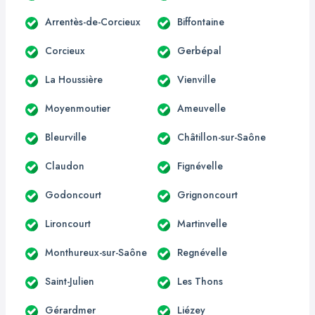
Arrentès-de-Corcieux
Biffontaine
Corcieux
Gerbépal
La Houssière
Vienville
Moyenmoutier
Ameuvelle
Bleurville
Châtillon-sur-Saône
Claudon
Fignévelle
Godoncourt
Grignoncourt
Lironcourt
Martinvelle
Monthureux-sur-Saône
Regnévelle
Saint-Julien
Les Thons
Gérardmer
Liézey