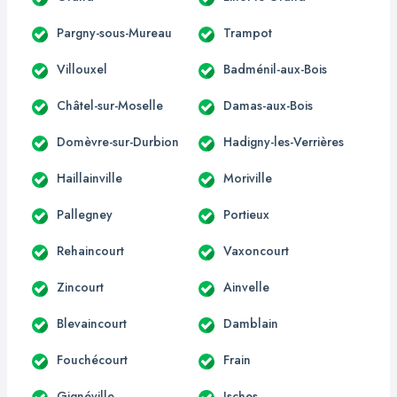
Pargny-sous-Mureau
Trampot
Villouxel
Badménil-aux-Bois
Châtel-sur-Moselle
Damas-aux-Bois
Domèvre-sur-Durbion
Hadigny-les-Verrières
Haillainville
Moriville
Pallegney
Portieux
Rehaincourt
Vaxoncourt
Zincourt
Ainvelle
Blevaincourt
Damblain
Fouchécourt
Frain
Gignéville
Isches