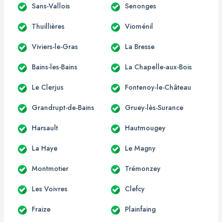
Sans-Vallois
Senonges
Thuillières
Vioménil
Viviers-le-Gras
La Bresse
Bains-les-Bains
La Chapelle-aux-Bois
Le Clerjus
Fontenoy-le-Château
Grandrupt-de-Bains
Gruey-lès-Surance
Harsault
Hautmougey
La Haye
Le Magny
Montmotier
Trémonzey
Les Voivres
Clefcy
Fraize
Plainfaing