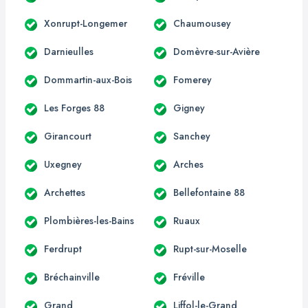
Xonrupt-Longemer
Chaumousey
Darnieulles
Domèvre-sur-Avière
Dommartin-aux-Bois
Fomerey
Les Forges 88
Gigney
Girancourt
Sanchey
Uxegney
Arches
Archettes
Bellefontaine 88
Plombières-les-Bains
Ruaux
Ferdrupt
Rupt-sur-Moselle
Bréchainville
Fréville
Grand
Liffol-le-Grand