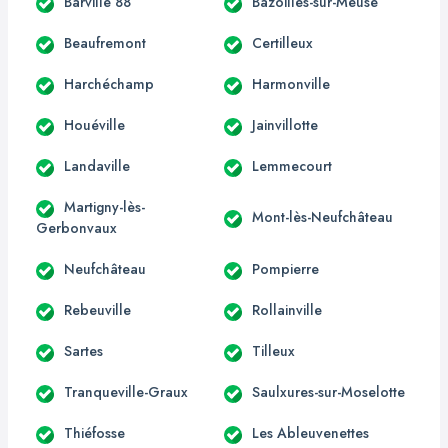
Barville 88
Bazoilles-sur-Meuse
Beaufremont
Certilleux
Harchéchamp
Harmonville
Houéville
Jainvillotte
Landaville
Lemmecourt
Martigny-lès-
Mont-lès-Neufchâteau
Gerbonvaux
Neufchâteau
Pompierre
Rebeuville
Rollainville
Sartes
Tilleux
Tranqueville-Graux
Saulxures-sur-Moselotte
Thiéfosse
Les Ableuvenettes