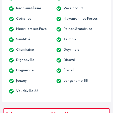
Raon-sur-Plaine
Vexaincourt
Coinches
Nayemont-les-Fosses
Neuvillers-sur-Fave
Pair-et-Grandrupt
Saint-Dié
Taintrux
Chantraine
Deyvillers
Dignonville
Dinozé
Dogneville
Épinal
Jeuxey
Longchamp 88
Vaudéville 88