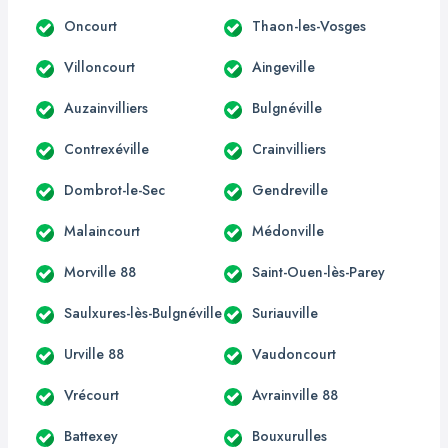
Oncourt
Thaon-les-Vosges
Villoncourt
Aingeville
Auzainvilliers
Bulgnéville
Contrexéville
Crainvilliers
Dombrot-le-Sec
Gendreville
Malaincourt
Médonville
Morville 88
Saint-Ouen-lès-Parey
Saulxures-lès-Bulgnéville
Suriauville
Urville 88
Vaudoncourt
Vrécourt
Avrainville 88
Battexey
Bouxurulles