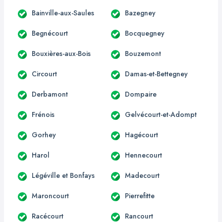
Bainville-aux-Saules
Bazegney
Begnécourt
Bocquegney
Bouxières-aux-Bois
Bouzemont
Circourt
Damas-et-Bettegney
Derbamont
Dompaire
Frénois
Gelvécourt-et-Adompt
Gorhey
Hagécourt
Harol
Hennecourt
Légéville et Bonfays
Madecourt
Maroncourt
Pierrefitte
Racécourt
Rancourt