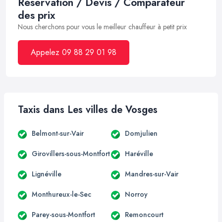
Réservation / Devis / Comparateur
des prix
Nous cherchons pour vous le meilleur chauffeur à petit prix
Appelez 09 88 29 01 98
Taxis dans Les villes de Vosges
Belmont-sur-Vair
Domjulien
Girovillers-sous-Montfort
Haréville
Lignéville
Mandres-sur-Vair
Monthureux-le-Sec
Norroy
Parey-sous-Montfort
Remoncourt