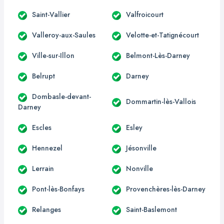
Saint-Vallier
Valfroicourt
Valleroy-aux-Saules
Velotte-et-Tatignécourt
Ville-sur-Illon
Belmont-Lès-Darney
Belrupt
Darney
Dombasle-devant-
Dommartin-lès-Vallois
Darney
Escles
Esley
Hennezel
Jésonville
Lerrain
Nonville
Pont-lès-Bonfays
Provenchères-lès-Darney
Relanges
Saint-Baslemont