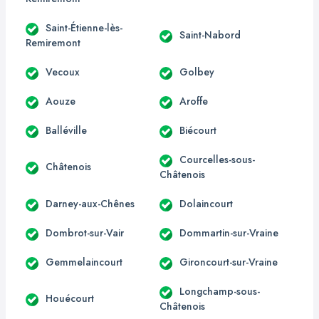
Saint-Étienne-lès-
Saint-Nabord
Remiremont
Vecoux
Golbey
Aouze
Aroffe
Balléville
Biécourt
Courcelles-sous-
Châtenois
Châtenois
Darney-aux-Chênes
Dolaincourt
Dombrot-sur-Vair
Dommartin-sur-Vraine
Gemmelaincourt
Gironcourt-sur-Vraine
Longchamp-sous-
Houécourt
Châtenois