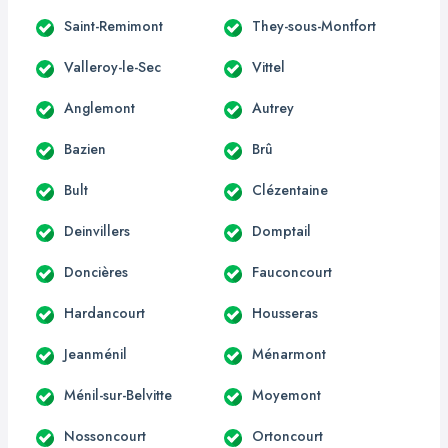
Saint-Remimont
They-sous-Montfort
Valleroy-le-Sec
Vittel
Anglemont
Autrey
Bazien
Brû
Bult
Clézentaine
Deinvillers
Domptail
Doncières
Fauconcourt
Hardancourt
Housseras
Jeanménil
Ménarmont
Ménil-sur-Belvitte
Moyemont
Nossoncourt
Ortoncourt