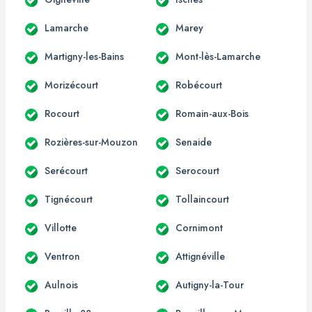
Lamarche
Marey
Martigny-les-Bains
Mont-lès-Lamarche
Morizécourt
Robécourt
Rocourt
Romain-aux-Bois
Rozières-sur-Mouzon
Senaide
Serécourt
Serocourt
Tignécourt
Tollaincourt
Villotte
Cornimont
Ventron
Attignéville
Aulnois
Autigny-la-Tour