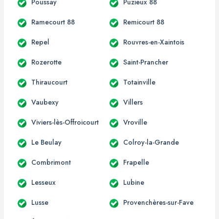
Poussay
Puzieux 88
Ramecourt 88
Remicourt 88
Repel
Rouvres-en-Xaintois
Rozerotte
Saint-Prancher
Thiraucourt
Totainville
Vaubexy
Villers
Viviers-lès-Offroicourt
Vroville
Le Beulay
Colroy-la-Grande
Combrimont
Frapelle
Lesseux
Lubine
Lusse
Provenchères-sur-Fave