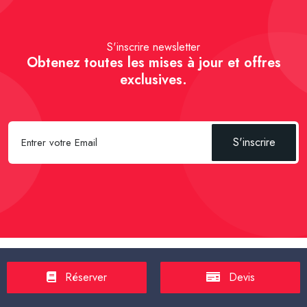
S'inscrire newsletter
Obtenez toutes les mises à jour et offres
exclusives.
S'inscrire
Spécial Passager :
Réserver un Taxi VSL
-
Réserver un Taxi
Réserver
Devis
TPMR
-
Transport sanitaire, médicalisé
-
Tarif taxi en France en
2025
-
Un Taxi partagé pour l' aéroport
-
Réservez une