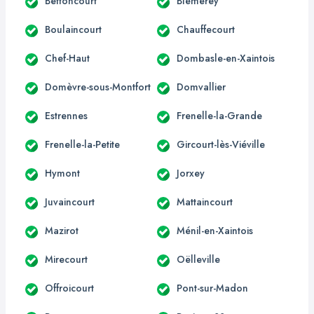
Bettoncourt
Blémerey
Boulaincourt
Chauffecourt
Chef-Haut
Dombasle-en-Xaintois
Domèvre-sous-Montfort
Domvallier
Estrennes
Frenelle-la-Grande
Frenelle-la-Petite
Gircourt-lès-Viéville
Hymont
Jorxey
Juvaincourt
Mattaincourt
Mazirot
Ménil-en-Xaintois
Mirecourt
Oëlleville
Offroicourt
Pont-sur-Madon