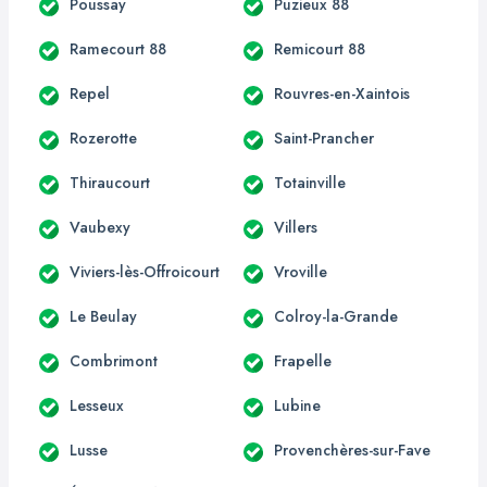
Poussay
Puzieux 88
Ramecourt 88
Remicourt 88
Repel
Rouvres-en-Xaintois
Rozerotte
Saint-Prancher
Thiraucourt
Totainville
Vaubexy
Villers
Viviers-lès-Offroicourt
Vroville
Le Beulay
Colroy-la-Grande
Combrimont
Frapelle
Lesseux
Lubine
Lusse
Provenchères-sur-Fave