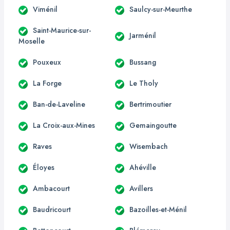
Viménil
Saulcy-sur-Meurthe
Saint-Maurice-sur-
Jarménil
Moselle
Pouxeux
Bussang
La Forge
Le Tholy
Ban-de-Laveline
Bertrimoutier
La Croix-aux-Mines
Gemaingoutte
Raves
Wisembach
Éloyes
Ahéville
Ambacourt
Avillers
Baudricourt
Bazoilles-et-Ménil