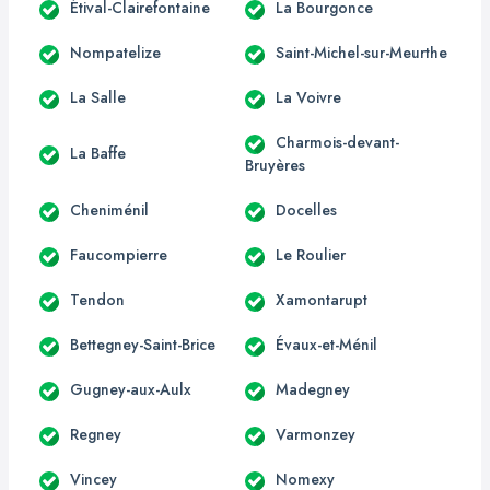
Étival-Clairefontaine
La Bourgonce
Nompatelize
Saint-Michel-sur-Meurthe
La Salle
La Voivre
Charmois-devant-
La Baffe
Bruyères
Cheniménil
Docelles
Faucompierre
Le Roulier
Tendon
Xamontarupt
Bettegney-Saint-Brice
Évaux-et-Ménil
Gugney-aux-Aulx
Madegney
Regney
Varmonzey
Vincey
Nomexy