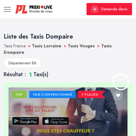
Demande devis
Liste des Taxis Dompaire
Taxis France
>
Taxis Lorraine
>
Taxis Vosges
>
Taxis
Dompaire
Département 88
Résultat :
Taxi(s)
1
TOP
TAXI CONVENTIONNÉ
7 PLACES