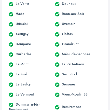
Le Valtin
Dounoux
Hadol
Raon-aux-Bois
Uriménil
Uzemain
Xertigny
Châtas
Denipaire
Grandrupt
Hurbache
Ménil-de-Senones
Le Mont
La Petite-Raon
Le Puid
Saint-Stail
Le Saulcy
Senones
Le Vermont
Vieux-Moulin 88
Dommartin-lès-
Remiremont
Remiremont