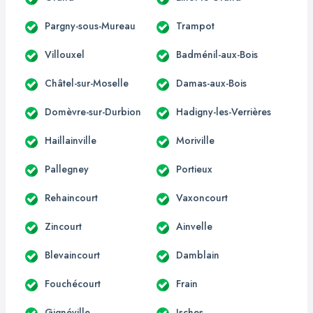
Pargny-sous-Mureau
Trampot
Villouxel
Badménil-aux-Bois
Châtel-sur-Moselle
Damas-aux-Bois
Domèvre-sur-Durbion
Hadigny-les-Verrières
Haillainville
Moriville
Pallegney
Portieux
Rehaincourt
Vaxoncourt
Zincourt
Ainvelle
Blevaincourt
Damblain
Fouchécourt
Frain
Gignéville
Isches