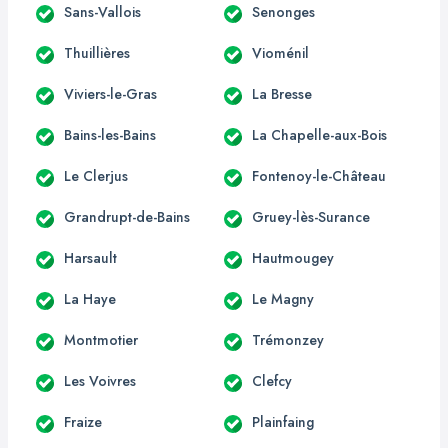
Sans-Vallois
Senonges
Thuillières
Vioménil
Viviers-le-Gras
La Bresse
Bains-les-Bains
La Chapelle-aux-Bois
Le Clerjus
Fontenoy-le-Château
Grandrupt-de-Bains
Gruey-lès-Surance
Harsault
Hautmougey
La Haye
Le Magny
Montmotier
Trémonzey
Les Voivres
Clefcy
Fraize
Plainfaing