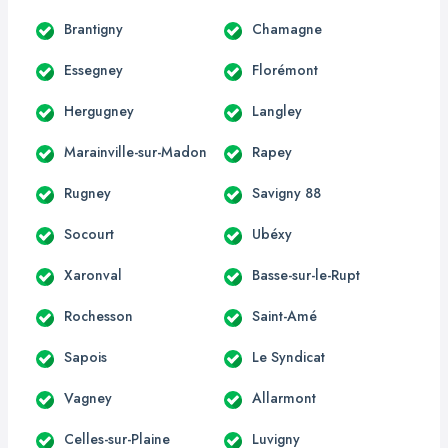
Brantigny
Chamagne
Essegney
Florémont
Hergugney
Langley
Marainville-sur-Madon
Rapey
Rugney
Savigny 88
Socourt
Ubéxy
Xaronval
Basse-sur-le-Rupt
Rochesson
Saint-Amé
Sapois
Le Syndicat
Vagney
Allarmont
Celles-sur-Plaine
Luvigny