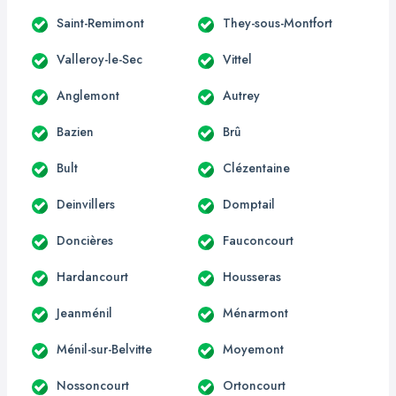
Saint-Remimont
They-sous-Montfort
Valleroy-le-Sec
Vittel
Anglemont
Autrey
Bazien
Brû
Bult
Clézentaine
Deinvillers
Domptail
Doncières
Fauconcourt
Hardancourt
Housseras
Jeanménil
Ménarmont
Ménil-sur-Belvitte
Moyemont
Nossoncourt
Ortoncourt