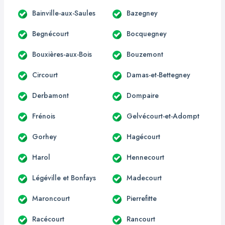
Bainville-aux-Saules
Bazegney
Begnécourt
Bocquegney
Bouxières-aux-Bois
Bouzemont
Circourt
Damas-et-Bettegney
Derbamont
Dompaire
Frénois
Gelvécourt-et-Adompt
Gorhey
Hagécourt
Harol
Hennecourt
Légéville et Bonfays
Madecourt
Maroncourt
Pierrefitte
Racécourt
Rancourt