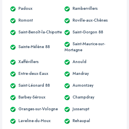
Padoux
Rambervillers
Romont
Roville-aux-Chênes
Saint-Benoît-la-Chipotte
Saint-Gorgon 88
Saint-Maurice-sur-
Sainte-Hélène 88
Mortagne
Xaffévillers
Anould
Entre-deux-Eaux
Mandray
Saint-Léonard 88
Aumontzey
Barbey-Séroux
Champdray
Granges-sur-Vologne
Jussarupt
Laveline-du-Houx
Rehaupal