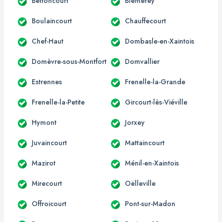
Bettoncourt
Blémerey
Boulaincourt
Chauffecourt
Chef-Haut
Dombasle-en-Xaintois
Domèvre-sous-Montfort
Domvallier
Estrennes
Frenelle-la-Grande
Frenelle-la-Petite
Gircourt-lès-Viéville
Hymont
Jorxey
Juvaincourt
Mattaincourt
Mazirot
Ménil-en-Xaintois
Mirecourt
Oëlleville
Offroicourt
Pont-sur-Madon