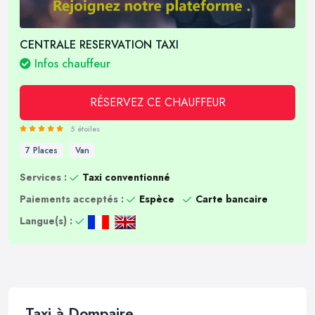
CENTRALE RESERVATION TAXI
Infos chauffeur
RÉSERVEZ CE CHAUFFEUR
5 étoiles
7 Places
Van
Services :
Taxi conventionné
Paiements acceptés :
Espèce
Carte bancaire
Langue(s) :
Taxi à Dompaire