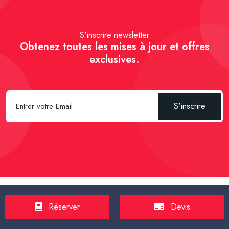
S'inscrire newsletter
Obtenez toutes les mises à jour et offres
exclusives.
S'inscrire
Spécial Passager :
Réserver un Taxi VSL
-
Réserver un Taxi
Réserver
Devis
TPMR
-
Transport sanitaire, médicalisé
-
Tarif taxi en France en
2025
-
Un Taxi partagé pour l' aéroport
-
Réservez une