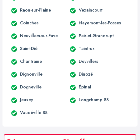
Raon-sur-Plaine
Vexaincourt
Coinches
Nayemont-les-Fosses
Neuvillers-sur-Fave
Pair-et-Grandrupt
Saint-Dié
Taintrux
Chantraine
Deyvillers
Dignonville
Dinozé
Dogneville
Épinal
Jeuxey
Longchamp 88
Vaudéville 88