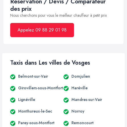
Réservation / Devis / Comparateur
des prix
Nous cherchons pour vous le meilleur chauffeur à petit prix
Appelez 09 88 29 01 98
Taxis dans Les villes de Vosges
Belmont-sur-Vair
Domjulien
Girovillers-sous-Montfort
Haréville
Lignéville
Mandres-sur-Vair
Monthureux-le-Sec
Norroy
Parey-sous-Montfort
Remoncourt