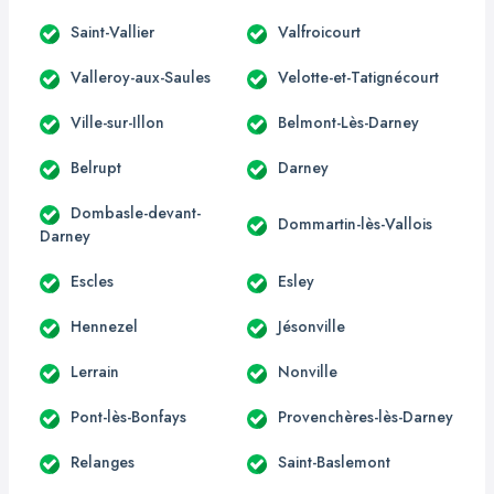
Saint-Vallier
Valfroicourt
Valleroy-aux-Saules
Velotte-et-Tatignécourt
Ville-sur-Illon
Belmont-Lès-Darney
Belrupt
Darney
Dombasle-devant-
Dommartin-lès-Vallois
Darney
Escles
Esley
Hennezel
Jésonville
Lerrain
Nonville
Pont-lès-Bonfays
Provenchères-lès-Darney
Relanges
Saint-Baslemont