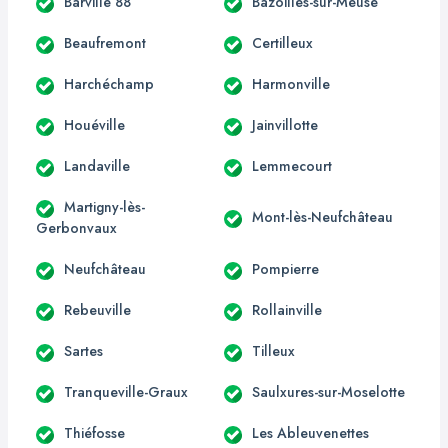
Barville 88
Bazoilles-sur-Meuse
Beaufremont
Certilleux
Harchéchamp
Harmonville
Houéville
Jainvillotte
Landaville
Lemmecourt
Martigny-lès-
Mont-lès-Neufchâteau
Gerbonvaux
Neufchâteau
Pompierre
Rebeuville
Rollainville
Sartes
Tilleux
Tranqueville-Graux
Saulxures-sur-Moselotte
Thiéfosse
Les Ableuvenettes