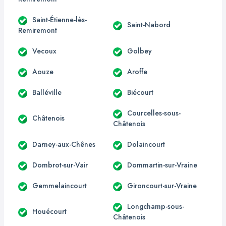
Saint-Étienne-lès-
Saint-Nabord
Remiremont
Vecoux
Golbey
Aouze
Aroffe
Balléville
Biécourt
Courcelles-sous-
Châtenois
Châtenois
Darney-aux-Chênes
Dolaincourt
Dombrot-sur-Vair
Dommartin-sur-Vraine
Gemmelaincourt
Gironcourt-sur-Vraine
Longchamp-sous-
Houécourt
Châtenois