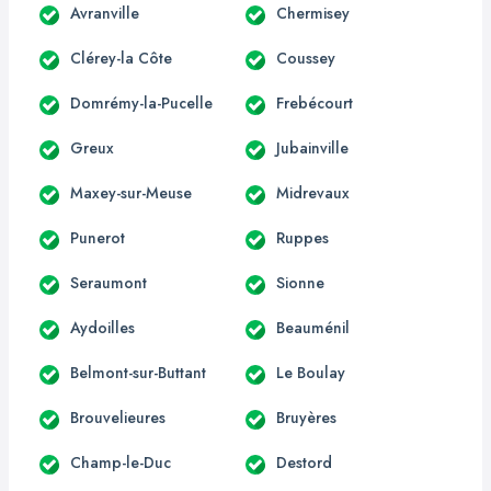
Avranville
Chermisey
Clérey-la Côte
Coussey
Domrémy-la-Pucelle
Frebécourt
Greux
Jubainville
Maxey-sur-Meuse
Midrevaux
Punerot
Ruppes
Seraumont
Sionne
Aydoilles
Beauménil
Belmont-sur-Buttant
Le Boulay
Brouvelieures
Bruyères
Champ-le-Duc
Destord