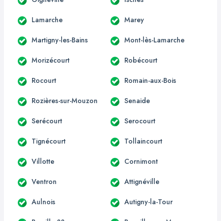
Lamarche
Marey
Martigny-les-Bains
Mont-lès-Lamarche
Morizécourt
Robécourt
Rocourt
Romain-aux-Bois
Rozières-sur-Mouzon
Senaide
Serécourt
Serocourt
Tignécourt
Tollaincourt
Villotte
Cornimont
Ventron
Attignéville
Aulnois
Autigny-la-Tour