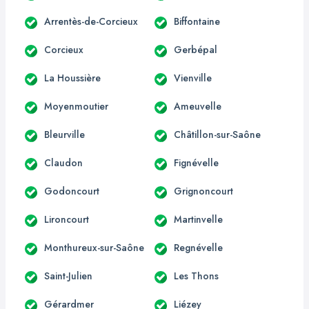
Arrentès-de-Corcieux
Biffontaine
Corcieux
Gerbépal
La Houssière
Vienville
Moyenmoutier
Ameuvelle
Bleurville
Châtillon-sur-Saône
Claudon
Fignévelle
Godoncourt
Grignoncourt
Lironcourt
Martinvelle
Monthureux-sur-Saône
Regnévelle
Saint-Julien
Les Thons
Gérardmer
Liézey