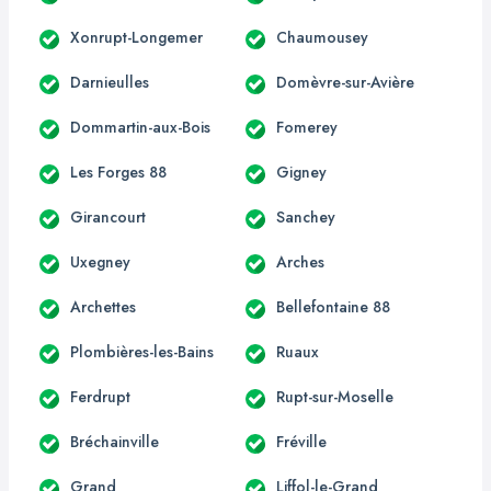
Xonrupt-Longemer
Chaumousey
Darnieulles
Domèvre-sur-Avière
Dommartin-aux-Bois
Fomerey
Les Forges 88
Gigney
Girancourt
Sanchey
Uxegney
Arches
Archettes
Bellefontaine 88
Plombières-les-Bains
Ruaux
Ferdrupt
Rupt-sur-Moselle
Bréchainville
Fréville
Grand
Liffol-le-Grand