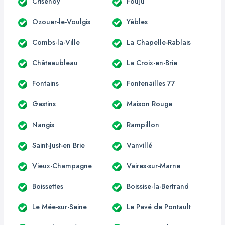
Crisenoy
Fouju
Ozouer-le-Voulgis
Yèbles
Combs-la-Ville
La Chapelle-Rablais
Châteaubleau
La Croix-en-Brie
Fontains
Fontenailles 77
Gastins
Maison Rouge
Nangis
Rampillon
Saint-Just-en Brie
Vanvillé
Vieux-Champagne
Vaires-sur-Marne
Boissettes
Boissise-la-Bertrand
Le Mée-sur-Seine
Le Pavé de Pontault