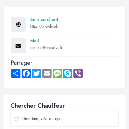
Service client
https://proxilive.fr
Mail
contact@proxilive.fr
Partager
Share
Facebook
Twitter
Email
Message
Skype
Viber
Chercher Chauffeur