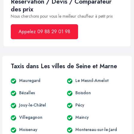
Réservation / Devis / Comparateur
des prix
Nous cherchons pour vous le meilleur chauffeur à petit prix
Appelez 09 88 29 01 98
Taxis dans Les villes de Seine et Marne
Mauregard
Le Mesnil-Amelot
Bézalles
Boisdon
Jouy-le-Châtel
Pécy
Villegagnon
Maincy
Moisenay
Montereau-sur-le-Jard