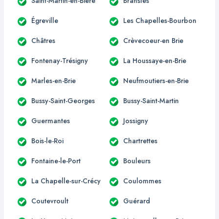
Saint-Martin-en-Bière
Bransles
Égreville
Les Chapelles-Bourbon
Châtres
Crèvecoeur-en Brie
Fontenay-Trésigny
La Houssaye-en-Brie
Marles-en-Brie
Neufmoutiers-en-Brie
Bussy-Saint-Georges
Bussy-Saint-Martin
Guermantes
Jossigny
Bois-le-Roi
Chartrettes
Fontaine-le-Port
Bouleurs
La Chapelle-sur-Crécy
Coulommes
Coutevroult
Guérard