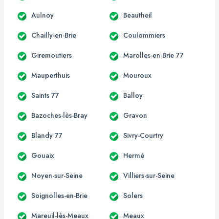
Aulnoy
Beautheil
Chailly-en-Brie
Coulommiers
Giremoutiers
Marolles-en-Brie 77
Mauperthuis
Mouroux
Saints 77
Balloy
Bazoches-lès-Bray
Gravon
Blandy 77
Sivry-Courtry
Gouaix
Hermé
Noyen-sur-Seine
Villiers-sur-Seine
Soignolles-en-Brie
Solers
Mareuil-lès-Meaux
Meaux