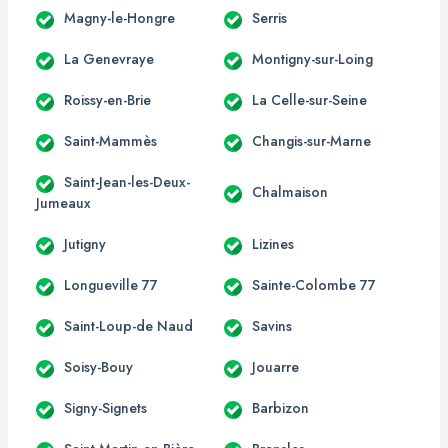
Magny-le-Hongre
Serris
La Genevraye
Montigny-sur-Loing
Roissy-en-Brie
La Celle-sur-Seine
Saint-Mammès
Changis-sur-Marne
Saint-Jean-les-Deux-
Chalmaison
Jumeaux
Jutigny
Lizines
Longueville 77
Sainte-Colombe 77
Saint-Loup-de Naud
Savins
Soisy-Bouy
Jouarre
Signy-Signets
Barbizon