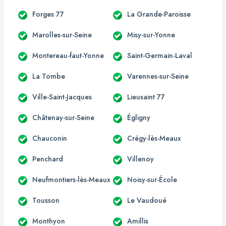
Forges 77
La Grande-Paroisse
Marolles-sur-Seine
Misy-sur-Yonne
Montereau-faut-Yonne
Saint-Germain-Laval
La Tombe
Varennes-sur-Seine
Ville-Saint-Jacques
Lieusaint 77
Châtenay-sur-Seine
Égligny
Chauconin
Crégy-lès-Meaux
Penchard
Villenoy
Neufmontiers-lès-Meaux
Noisy-sur-École
Tousson
Le Vaudoué
Monthyon
Amillis