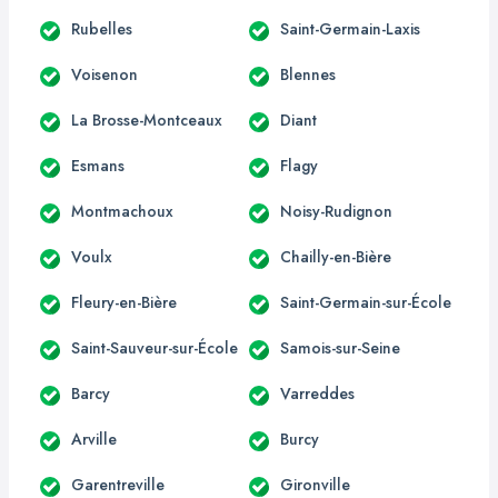
Rubelles
Saint-Germain-Laxis
Voisenon
Blennes
La Brosse-Montceaux
Diant
Esmans
Flagy
Montmachoux
Noisy-Rudignon
Voulx
Chailly-en-Bière
Fleury-en-Bière
Saint-Germain-sur-École
Saint-Sauveur-sur-École
Samois-sur-Seine
Barcy
Varreddes
Arville
Burcy
Garentreville
Gironville