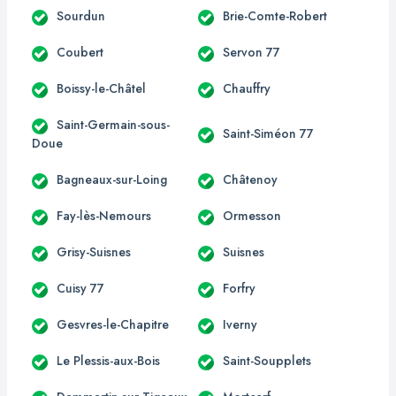
Sourdun
Brie-Comte-Robert
Coubert
Servon 77
Boissy-le-Châtel
Chauffry
Saint-Germain-sous-
Saint-Siméon 77
Doue
Bagneaux-sur-Loing
Châtenoy
Fay-lès-Nemours
Ormesson
Grisy-Suisnes
Suisnes
Cuisy 77
Forfry
Gesvres-le-Chapitre
Iverny
Le Plessis-aux-Bois
Saint-Soupplets