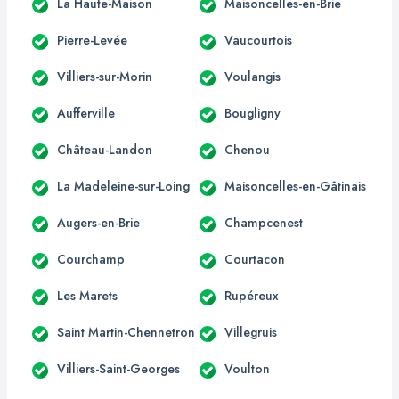
La Haute-Maison
Maisoncelles-en-Brie
Pierre-Levée
Vaucourtois
Villiers-sur-Morin
Voulangis
Aufferville
Bougligny
Château-Landon
Chenou
La Madeleine-sur-Loing
Maisoncelles-en-Gâtinais
Augers-en-Brie
Champcenest
Courchamp
Courtacon
Les Marets
Rupéreux
Saint Martin-Chennetron
Villegruis
Villiers-Saint-Georges
Voulton