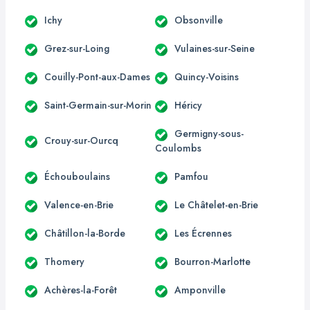
Ichy
Obsonville
Grez-sur-Loing
Vulaines-sur-Seine
Couilly-Pont-aux-Dames
Quincy-Voisins
Saint-Germain-sur-Morin
Héricy
Germigny-sous-
Crouy-sur-Ourcq
Coulombs
Échouboulains
Pamfou
Valence-en-Brie
Le Châtelet-en-Brie
Châtillon-la-Borde
Les Écrennes
Thomery
Bourron-Marlotte
Achères-la-Forêt
Amponville