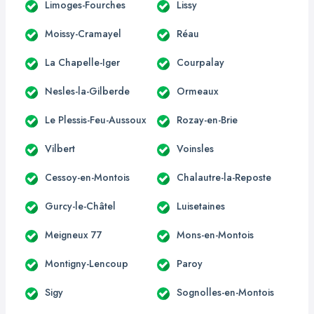
Limoges-Fourches
Lissy
Moissy-Cramayel
Réau
La Chapelle-Iger
Courpalay
Nesles-la-Gilberde
Ormeaux
Le Plessis-Feu-Aussoux
Rozay-en-Brie
Vilbert
Voinsles
Cessoy-en-Montois
Chalautre-la-Reposte
Gurcy-le-Châtel
Luisetaines
Meigneux 77
Mons-en-Montois
Montigny-Lencoup
Paroy
Sigy
Sognolles-en-Montois