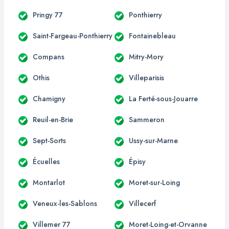
Pringy 77
Ponthierry
Saint-Fargeau-Ponthierry
Fontainebleau
Compans
Mitry-Mory
Othis
Villeparisis
Chamigny
La Ferté-sous-Jouarre
Reuil-en-Brie
Sammeron
Sept-Sorts
Ussy-sur-Marne
Écuelles
Épisy
Montarlot
Moret-sur-Loing
Veneux-les-Sablons
Villecerf
Villemer 77
Moret-Loing-et-Orvanne