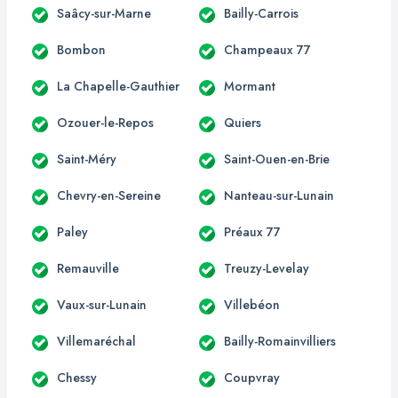
Saâcy-sur-Marne
Bailly-Carrois
Bombon
Champeaux 77
La Chapelle-Gauthier
Mormant
Ozouer-le-Repos
Quiers
Saint-Méry
Saint-Ouen-en-Brie
Chevry-en-Sereine
Nanteau-sur-Lunain
Paley
Préaux 77
Remauville
Treuzy-Levelay
Vaux-sur-Lunain
Villebéon
Villemaréchal
Bailly-Romainvilliers
Chessy
Coupvray