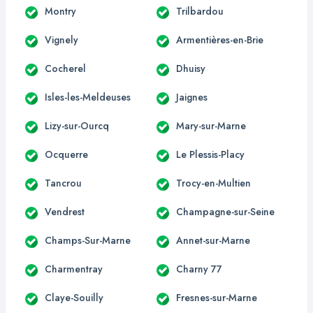
Montry
Trilbardou
Vignely
Armentières-en-Brie
Cocherel
Dhuisy
Isles-les-Meldeuses
Jaignes
Lizy-sur-Ourcq
Mary-sur-Marne
Ocquerre
Le Plessis-Placy
Tancrou
Trocy-en-Multien
Vendrest
Champagne-sur-Seine
Champs-Sur-Marne
Annet-sur-Marne
Charmentray
Charny 77
Claye-Souilly
Fresnes-sur-Marne