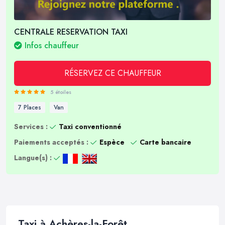
CENTRALE RESERVATION TAXI
Infos chauffeur
RÉSERVEZ CE CHAUFFEUR
5 étoiles
7 Places
Van
Services :
Taxi conventionné
Paiements acceptés :
Espèce
Carte bancaire
Langue(s) :
Taxi à Achères-la-Forêt