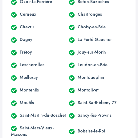
Ozoir-la-Ferrière
Beton-Bazoches
Cerneux
Chartronges
Chevru
Choisy-en-Brie
Dagny
La Ferté-Gaucher
Frétoy
Jouy-sur-Morin
Lescherolles
Leudon-en-Brie
Meilleray
Montdauphin
Montenils
Montolivet
Moutils
Saint-Barthélemy 77
Saint-Martin-du-Boschet
Sancy-lès-Provins
Saint-Mars-Vieux-
Boissise-le-Roi
Maisons