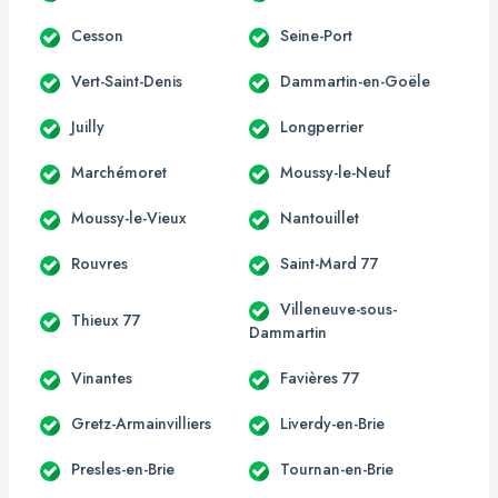
Cesson
Seine-Port
Vert-Saint-Denis
Dammartin-en-Goële
Juilly
Longperrier
Marchémoret
Moussy-le-Neuf
Moussy-le-Vieux
Nantouillet
Rouvres
Saint-Mard 77
Villeneuve-sous-
Thieux 77
Dammartin
Vinantes
Favières 77
Gretz-Armainvilliers
Liverdy-en-Brie
Presles-en-Brie
Tournan-en-Brie