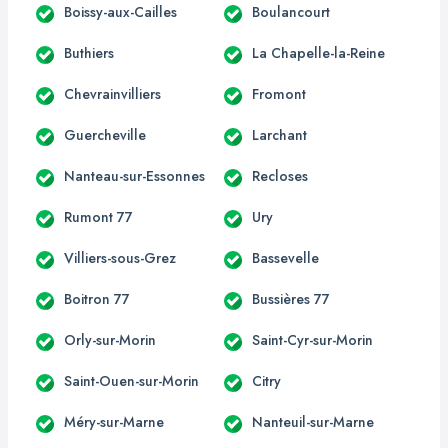
Boissy-aux-Cailles
Boulancourt
Buthiers
La Chapelle-la-Reine
Chevrainvilliers
Fromont
Guercheville
Larchant
Nanteau-sur-Essonnes
Recloses
Rumont 77
Ury
Villiers-sous-Grez
Bassevelle
Boitron 77
Bussières 77
Orly-sur-Morin
Saint-Cyr-sur-Morin
Saint-Ouen-sur-Morin
Citry
Méry-sur-Marne
Nanteuil-sur-Marne