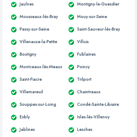
Jaulnes
Montigny-le-Guesdier
Mousseaux-lès-Bray
Mouy-sur-Seine
Passy-sur-Seine
Saint-Sauveur-lès-Bray
Villenauxe-la-Petite
Villuis
Boutigny
Fublaines
Montceaux-lès-Meaux
Poincy
Saint-Fiacre
Trilport
Villemareuil
Chaintreaux
Souppes-sur-Loing
Condé-Sainte-Libiaire
Esbly
Isles-lès-Villenoy
Jablines
Lesches