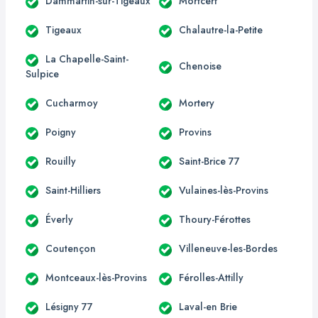
Dammartin-sur-Tigeaux
Mortcerf
Tigeaux
Chalautre-la-Petite
La Chapelle-Saint-
Chenoise
Sulpice
Cucharmoy
Mortery
Poigny
Provins
Rouilly
Saint-Brice 77
Saint-Hilliers
Vulaines-lès-Provins
Éverly
Thoury-Férottes
Coutençon
Villeneuve-les-Bordes
Montceaux-lès-Provins
Férolles-Attilly
Lésigny 77
Laval-en Brie