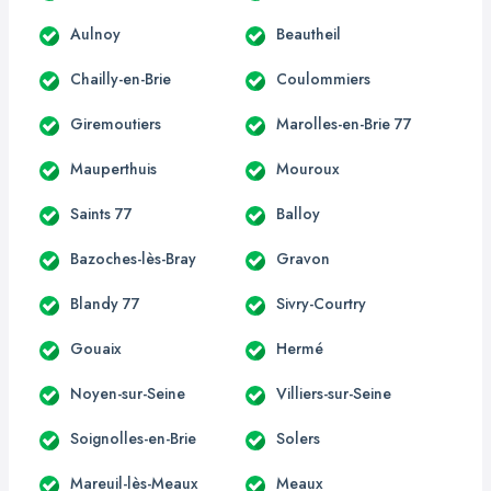
Aulnoy
Beautheil
Chailly-en-Brie
Coulommiers
Giremoutiers
Marolles-en-Brie 77
Mauperthuis
Mouroux
Saints 77
Balloy
Bazoches-lès-Bray
Gravon
Blandy 77
Sivry-Courtry
Gouaix
Hermé
Noyen-sur-Seine
Villiers-sur-Seine
Soignolles-en-Brie
Solers
Mareuil-lès-Meaux
Meaux