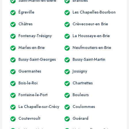
Saint-Martin-en-Bière
Bransles
Égreville
Les Chapelles-Bourbon
Châtres
Crèvecoeur-en Brie
Fontenay-Trésigny
La Houssaye-en-Brie
Marles-en-Brie
Neufmoutiers-en-Brie
Bussy-Saint-Georges
Bussy-Saint-Martin
Guermantes
Jossigny
Bois-le-Roi
Chartrettes
Fontaine-le-Port
Bouleurs
La Chapelle-sur-Crécy
Coulommes
Coutevroult
Guérard