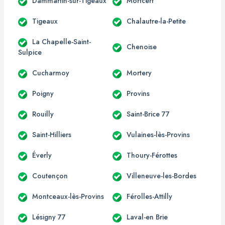
Dammartin-sur-Tigeaux
Mortcerf
Tigeaux
Chalautre-la-Petite
La Chapelle-Saint-
Chenoise
Sulpice
Cucharmoy
Mortery
Poigny
Provins
Rouilly
Saint-Brice 77
Saint-Hilliers
Vulaines-lès-Provins
Éverly
Thoury-Férottes
Coutençon
Villeneuve-les-Bordes
Montceaux-lès-Provins
Férolles-Attilly
Lésigny 77
Laval-en Brie