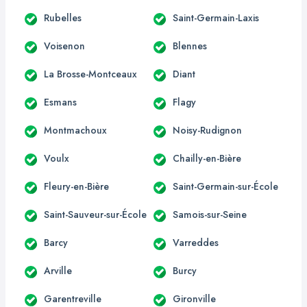
Rubelles
Saint-Germain-Laxis
Voisenon
Blennes
La Brosse-Montceaux
Diant
Esmans
Flagy
Montmachoux
Noisy-Rudignon
Voulx
Chailly-en-Bière
Fleury-en-Bière
Saint-Germain-sur-École
Saint-Sauveur-sur-École
Samois-sur-Seine
Barcy
Varreddes
Arville
Burcy
Garentreville
Gironville