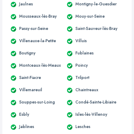
Jaulnes
Montigny-le-Guesdier
Mousseaux-lès-Bray
Mouy-sur-Seine
Passy-sur-Seine
Saint-Sauveur-lès-Bray
Villenauxe-la-Petite
Villuis
Boutigny
Fublaines
Montceaux-lès-Meaux
Poincy
Saint-Fiacre
Trilport
Villemareuil
Chaintreaux
Souppes-sur-Loing
Condé-Sainte-Libiaire
Esbly
Isles-lès-Villenoy
Jablines
Lesches