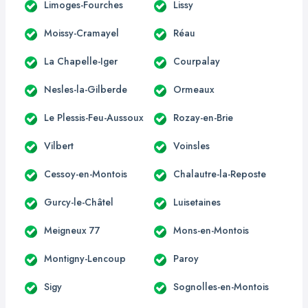
Limoges-Fourches
Lissy
Moissy-Cramayel
Réau
La Chapelle-Iger
Courpalay
Nesles-la-Gilberde
Ormeaux
Le Plessis-Feu-Aussoux
Rozay-en-Brie
Vilbert
Voinsles
Cessoy-en-Montois
Chalautre-la-Reposte
Gurcy-le-Châtel
Luisetaines
Meigneux 77
Mons-en-Montois
Montigny-Lencoup
Paroy
Sigy
Sognolles-en-Montois