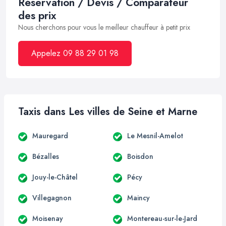
Réservation / Devis / Comparateur
des prix
Nous cherchons pour vous le meilleur chauffeur à petit prix
Appelez 09 88 29 01 98
Taxis dans Les villes de Seine et Marne
Mauregard
Le Mesnil-Amelot
Bézalles
Boisdon
Jouy-le-Châtel
Pécy
Villegagnon
Maincy
Moisenay
Montereau-sur-le-Jard