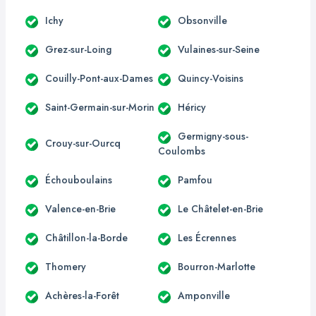
Ichy
Obsonville
Grez-sur-Loing
Vulaines-sur-Seine
Couilly-Pont-aux-Dames
Quincy-Voisins
Saint-Germain-sur-Morin
Héricy
Germigny-sous-
Crouy-sur-Ourcq
Coulombs
Échouboulains
Pamfou
Valence-en-Brie
Le Châtelet-en-Brie
Châtillon-la-Borde
Les Écrennes
Thomery
Bourron-Marlotte
Achères-la-Forêt
Amponville