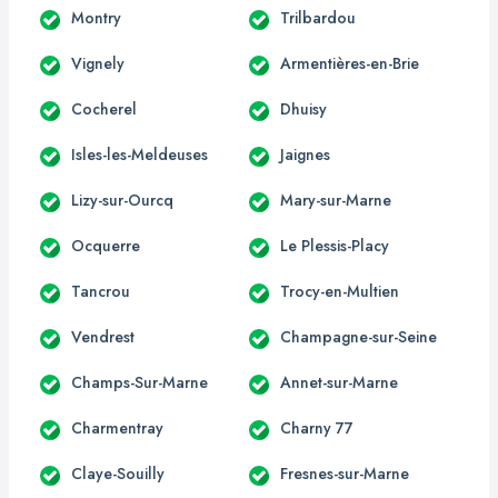
Montry
Trilbardou
Vignely
Armentières-en-Brie
Cocherel
Dhuisy
Isles-les-Meldeuses
Jaignes
Lizy-sur-Ourcq
Mary-sur-Marne
Ocquerre
Le Plessis-Placy
Tancrou
Trocy-en-Multien
Vendrest
Champagne-sur-Seine
Champs-Sur-Marne
Annet-sur-Marne
Charmentray
Charny 77
Claye-Souilly
Fresnes-sur-Marne