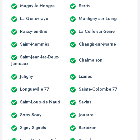
Magny-le-Hongre
Serris
La Genevraye
Montigny-sur-Loing
Roissy-en-Brie
La Celle-sur-Seine
Saint-Mammès
Changis-sur-Marne
Saint-Jean-les-Deux-
Chalmaison
Jumeaux
Jutigny
Lizines
Longueville 77
Sainte-Colombe 77
Saint-Loup-de Naud
Savins
Soisy-Bouy
Jouarre
Signy-Signets
Barbizon