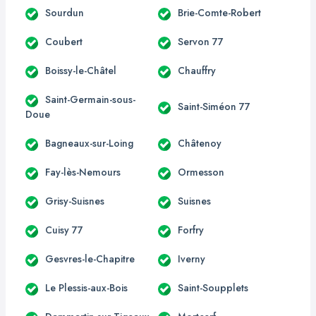
Sourdun
Brie-Comte-Robert
Coubert
Servon 77
Boissy-le-Châtel
Chauffry
Saint-Germain-sous-
Saint-Siméon 77
Doue
Bagneaux-sur-Loing
Châtenoy
Fay-lès-Nemours
Ormesson
Grisy-Suisnes
Suisnes
Cuisy 77
Forfry
Gesvres-le-Chapitre
Iverny
Le Plessis-aux-Bois
Saint-Soupplets