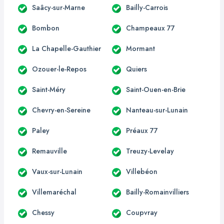
Saâcy-sur-Marne
Bailly-Carrois
Bombon
Champeaux 77
La Chapelle-Gauthier
Mormant
Ozouer-le-Repos
Quiers
Saint-Méry
Saint-Ouen-en-Brie
Chevry-en-Sereine
Nanteau-sur-Lunain
Paley
Préaux 77
Remauville
Treuzy-Levelay
Vaux-sur-Lunain
Villebéon
Villemaréchal
Bailly-Romainvilliers
Chessy
Coupvray