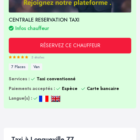
CENTRALE RESERVATION TAXI
Infos chauffeur
RÉSERVEZ CE CHAUFFEUR
5 étoiles
7 Places
Van
Services :
Taxi conventionné
Paiements acceptés :
Espèce
Carte bancaire
Langue(s) :
Taxi à Longueville 77