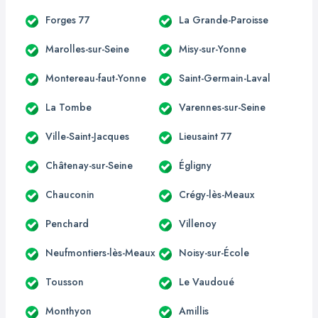
Forges 77
La Grande-Paroisse
Marolles-sur-Seine
Misy-sur-Yonne
Montereau-faut-Yonne
Saint-Germain-Laval
La Tombe
Varennes-sur-Seine
Ville-Saint-Jacques
Lieusaint 77
Châtenay-sur-Seine
Égligny
Chauconin
Crégy-lès-Meaux
Penchard
Villenoy
Neufmontiers-lès-Meaux
Noisy-sur-École
Tousson
Le Vaudoué
Monthyon
Amillis