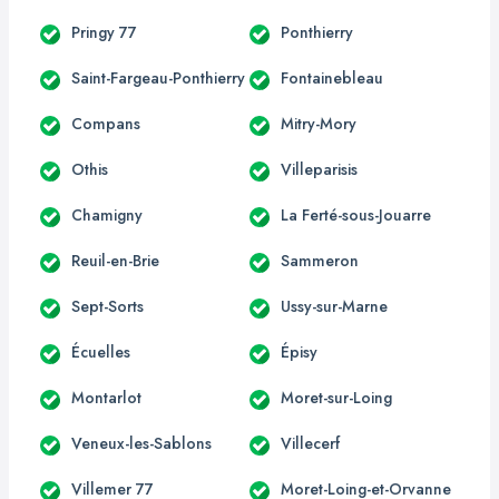
Pringy 77
Ponthierry
Saint-Fargeau-Ponthierry
Fontainebleau
Compans
Mitry-Mory
Othis
Villeparisis
Chamigny
La Ferté-sous-Jouarre
Reuil-en-Brie
Sammeron
Sept-Sorts
Ussy-sur-Marne
Écuelles
Épisy
Montarlot
Moret-sur-Loing
Veneux-les-Sablons
Villecerf
Villemer 77
Moret-Loing-et-Orvanne