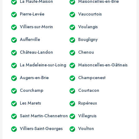
La Haute-Maison
Maisoncelles-en-Brie
Pierre-Levée
Vaucourtois
Villiers-sur-Morin
Voulangis
Aufferville
Bougligny
Château-Landon
Chenou
La Madeleine-sur-Loing
Maisoncelles-en-Gâtinais
Augers-en-Brie
Champcenest
Courchamp
Courtacon
Les Marets
Rupéreux
Saint Martin-Chennetron
Villegruis
Villiers-Saint-Georges
Voulton