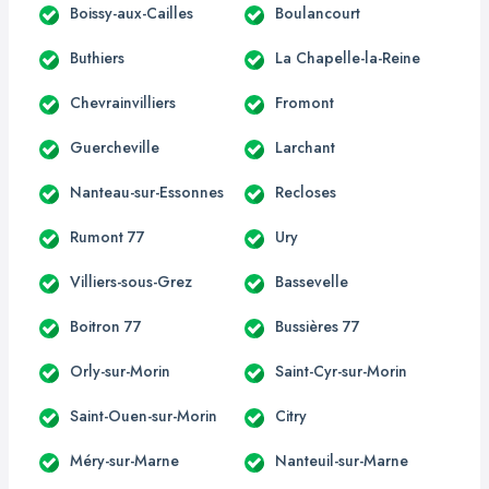
Boissy-aux-Cailles
Boulancourt
Buthiers
La Chapelle-la-Reine
Chevrainvilliers
Fromont
Guercheville
Larchant
Nanteau-sur-Essonnes
Recloses
Rumont 77
Ury
Villiers-sous-Grez
Bassevelle
Boitron 77
Bussières 77
Orly-sur-Morin
Saint-Cyr-sur-Morin
Saint-Ouen-sur-Morin
Citry
Méry-sur-Marne
Nanteuil-sur-Marne