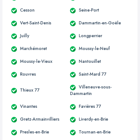
Cesson
Seine-Port
Vert-Saint-Denis
Dammartin-en-Goële
Juilly
Longperrier
Marchémoret
Moussy-le-Neuf
Moussy-le-Vieux
Nantouillet
Rouvres
Saint-Mard 77
Villeneuve-sous-
Thieux 77
Dammartin
Vinantes
Favières 77
Gretz-Armainvilliers
Liverdy-en-Brie
Presles-en-Brie
Tournan-en-Brie