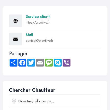
Service client
https://proxilive.fr
Mail
contact@proxilive.fr
Partager
Share
Facebook
Twitter
Email
Message
Skype
Viber
Chercher Chauffeur