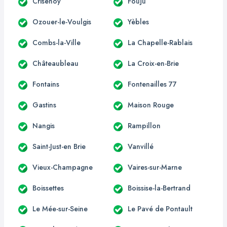
Crisenoy
Fouju
Ozouer-le-Voulgis
Yèbles
Combs-la-Ville
La Chapelle-Rablais
Châteaubleau
La Croix-en-Brie
Fontains
Fontenailles 77
Gastins
Maison Rouge
Nangis
Rampillon
Saint-Just-en Brie
Vanvillé
Vieux-Champagne
Vaires-sur-Marne
Boissettes
Boissise-la-Bertrand
Le Mée-sur-Seine
Le Pavé de Pontault