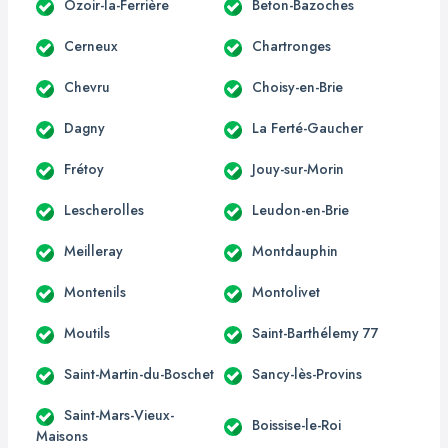
Ozoir-la-Ferrière
Beton-Bazoches
Cerneux
Chartronges
Chevru
Choisy-en-Brie
Dagny
La Ferté-Gaucher
Frétoy
Jouy-sur-Morin
Lescherolles
Leudon-en-Brie
Meilleray
Montdauphin
Montenils
Montolivet
Moutils
Saint-Barthélemy 77
Saint-Martin-du-Boschet
Sancy-lès-Provins
Saint-Mars-Vieux-
Boissise-le-Roi
Maisons