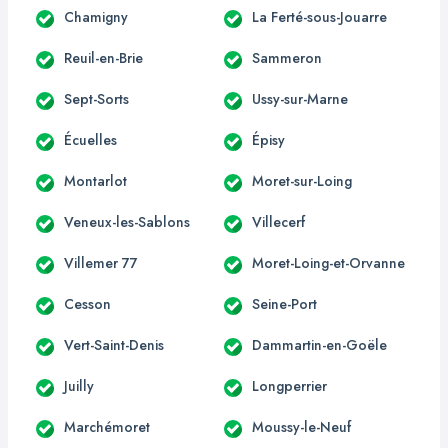
Chamigny
La Ferté-sous-Jouarre
Reuil-en-Brie
Sammeron
Sept-Sorts
Ussy-sur-Marne
Écuelles
Épisy
Montarlot
Moret-sur-Loing
Veneux-les-Sablons
Villecerf
Villemer 77
Moret-Loing-et-Orvanne
Cesson
Seine-Port
Vert-Saint-Denis
Dammartin-en-Goële
Juilly
Longperrier
Marchémoret
Moussy-le-Neuf