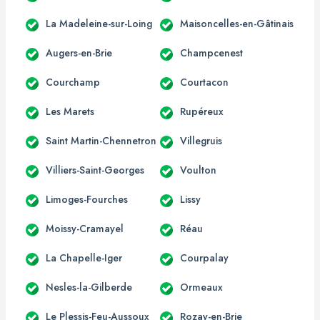
La Madeleine-sur-Loing
Maisoncelles-en-Gâtinais
Augers-en-Brie
Champcenest
Courchamp
Courtacon
Les Marets
Rupéreux
Saint Martin-Chennetron
Villegruis
Villiers-Saint-Georges
Voulton
Limoges-Fourches
Lissy
Moissy-Cramayel
Réau
La Chapelle-Iger
Courpalay
Nesles-la-Gilberde
Ormeaux
Le Plessis-Feu-Aussoux
Rozay-en-Brie