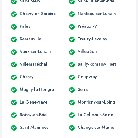
Saint-Méry
Saint-Ouen-en-Brie
Chevry-en-Sereine
Nanteau-sur-Lunain
Paley
Préaux 77
Remauville
Treuzy-Levelay
Vaux-sur-Lunain
Villebéon
Villemaréchal
Bailly-Romainvilliers
Chessy
Coupvray
Magny-le-Hongre
Serris
La Genevraye
Montigny-sur-Loing
Roissy-en-Brie
La Celle-sur-Seine
Saint-Mammès
Changis-sur-Marne