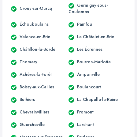
Germigny-sous-
Crouy-sur-Ourcq
Coulombs
Échouboulains
Pamfou
Valence-en-Brie
Le Châtelet-en-Brie
Châtillon-la-Borde
Les Écrennes
Thomery
Bourron-Marlotte
Achères-la-Forêt
Amponville
Boissy-aux-Cailles
Boulancourt
Buthiers
La Chapelle-la-Reine
Chevrainvilliers
Fromont
Guercheville
Larchant
Nanteau-sur-Essonnes
Recloses