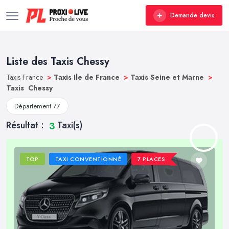
Demande devis
Liste des Taxis Chessy
Taxis France
>
Taxis Ile de France
>
Taxis Seine et Marne
>
Taxis Chessy
Département 77
Résultat :
Taxi(s)
3
TOP
TAXI CONVENTIONNÉ
7 PLACES