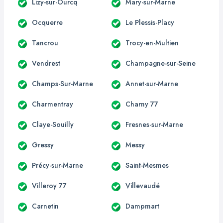
Lizy-sur-Ourcq
Mary-sur-Marne
Ocquerre
Le Plessis-Placy
Tancrou
Trocy-en-Multien
Vendrest
Champagne-sur-Seine
Champs-Sur-Marne
Annet-sur-Marne
Charmentray
Charny 77
Claye-Souilly
Fresnes-sur-Marne
Gressy
Messy
Précy-sur-Marne
Saint-Mesmes
Villeroy 77
Villevaudé
Carnetin
Dampmart