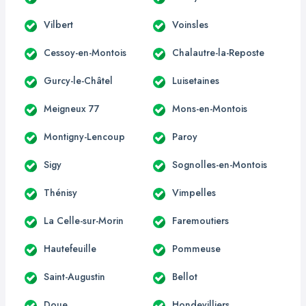
Vilbert
Voinsles
Cessoy-en-Montois
Chalautre-la-Reposte
Gurcy-le-Châtel
Luisetaines
Meigneux 77
Mons-en-Montois
Montigny-Lencoup
Paroy
Sigy
Sognolles-en-Montois
Thénisy
Vimpelles
La Celle-sur-Morin
Faremoutiers
Hautefeuille
Pommeuse
Saint-Augustin
Bellot
Doue
Hondevilliers