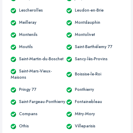
Lescherolles
Leudon-en-Brie
Meilleray
Montdauphin
Montenils
Montolivet
Moutils
Saint-Barthélemy 77
Saint-Martin-du-Boschet
Sancy-lès-Provins
Saint-Mars-Vieux-
Boissise-le-Roi
Maisons
Pringy 77
Ponthierry
Saint-Fargeau-Ponthierry
Fontainebleau
Compans
Mitry-Mory
Othis
Villeparisis