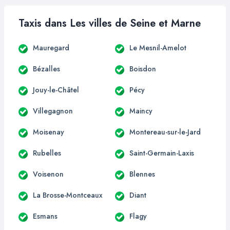
Taxis dans Les villes de Seine et Marne
Mauregard
Le Mesnil-Amelot
Bézalles
Boisdon
Jouy-le-Châtel
Pécy
Villegagnon
Maincy
Moisenay
Montereau-sur-le-Jard
Rubelles
Saint-Germain-Laxis
Voisenon
Blennes
La Brosse-Montceaux
Diant
Esmans
Flagy