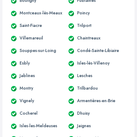
Boutigny
Fublaines
Montceaux-lès-Meaux
Poincy
Saint-Fiacre
Trilport
Villemareuil
Chaintreaux
Souppes-sur-Loing
Condé-Sainte-Libiaire
Esbly
Isles-lès-Villenoy
Jablines
Lesches
Montry
Trilbardou
Vignely
Armentières-en-Brie
Cocherel
Dhuisy
Isles-les-Meldeuses
Jaignes