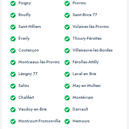
Poigny
Provins
Rouilly
Saint-Brice 77
Saint-Hilliers
Vulaines-lès-Provins
Éverly
Thoury-Férottes
Coutençon
Villeneuve-les-Bordes
Montceaux-lès-Provins
Férolles-Attilly
Lésigny 77
Laval-en Brie
Salins
May-en-Multien
Chalifert
Montévrain
Vaudoy-en-Brie
Darvault
Montcourt-Fromonville
Nemours