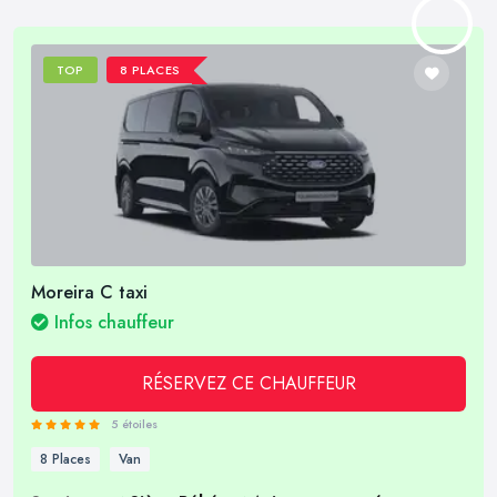
TOP
8 PLACES
Moreira C taxi
Infos chauffeur
RÉSERVEZ CE CHAUFFEUR
5 étoiles
8 Places
Van