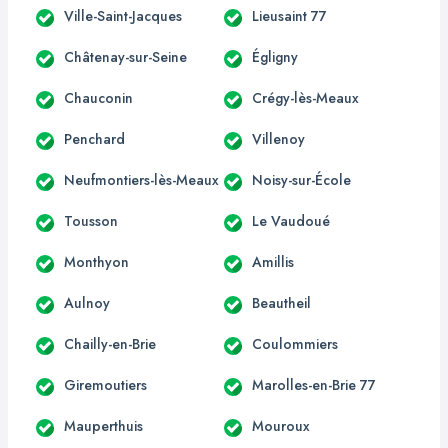
Ville-Saint-Jacques
Lieusaint 77
Châtenay-sur-Seine
Égligny
Chauconin
Crégy-lès-Meaux
Penchard
Villenoy
Neufmontiers-lès-Meaux
Noisy-sur-École
Tousson
Le Vaudoué
Monthyon
Amillis
Aulnoy
Beautheil
Chailly-en-Brie
Coulommiers
Giremoutiers
Marolles-en-Brie 77
Mauperthuis
Mouroux