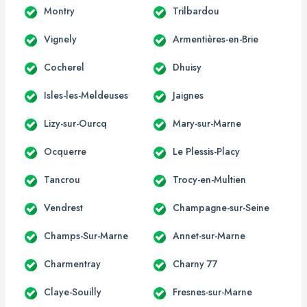
Montry
Trilbardou
Vignely
Armentières-en-Brie
Cocherel
Dhuisy
Isles-les-Meldeuses
Jaignes
Lizy-sur-Ourcq
Mary-sur-Marne
Ocquerre
Le Plessis-Placy
Tancrou
Trocy-en-Multien
Vendrest
Champagne-sur-Seine
Champs-Sur-Marne
Annet-sur-Marne
Charmentray
Charny 77
Claye-Souilly
Fresnes-sur-Marne