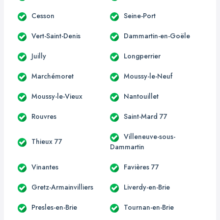
Cesson
Seine-Port
Vert-Saint-Denis
Dammartin-en-Goële
Juilly
Longperrier
Marchémoret
Moussy-le-Neuf
Moussy-le-Vieux
Nantouillet
Rouvres
Saint-Mard 77
Villeneuve-sous-
Thieux 77
Dammartin
Vinantes
Favières 77
Gretz-Armainvilliers
Liverdy-en-Brie
Presles-en-Brie
Tournan-en-Brie