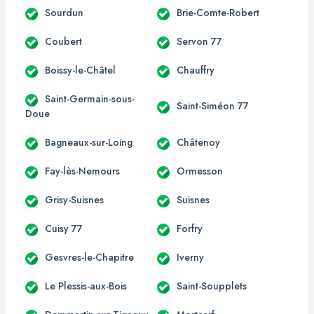
Sourdun
Brie-Comte-Robert
Coubert
Servon 77
Boissy-le-Châtel
Chauffry
Saint-Germain-sous-
Saint-Siméon 77
Doue
Bagneaux-sur-Loing
Châtenoy
Fay-lès-Nemours
Ormesson
Grisy-Suisnes
Suisnes
Cuisy 77
Forfry
Gesvres-le-Chapitre
Iverny
Le Plessis-aux-Bois
Saint-Soupplets