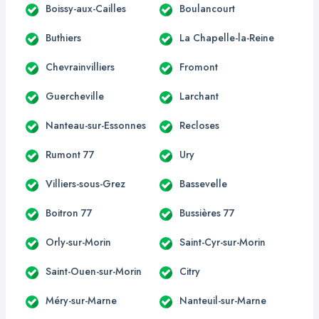
Boissy-aux-Cailles
Boulancourt
Buthiers
La Chapelle-la-Reine
Chevrainvilliers
Fromont
Guercheville
Larchant
Nanteau-sur-Essonnes
Recloses
Rumont 77
Ury
Villiers-sous-Grez
Bassevelle
Boitron 77
Bussières 77
Orly-sur-Morin
Saint-Cyr-sur-Morin
Saint-Ouen-sur-Morin
Citry
Méry-sur-Marne
Nanteuil-sur-Marne