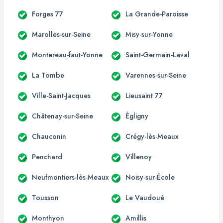
Forges 77
La Grande-Paroisse
Marolles-sur-Seine
Misy-sur-Yonne
Montereau-faut-Yonne
Saint-Germain-Laval
La Tombe
Varennes-sur-Seine
Ville-Saint-Jacques
Lieusaint 77
Châtenay-sur-Seine
Égligny
Chauconin
Crégy-lès-Meaux
Penchard
Villenoy
Neufmontiers-lès-Meaux
Noisy-sur-École
Tousson
Le Vaudoué
Monthyon
Amillis