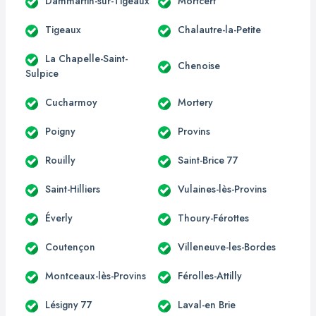
Dammartin-sur-Tigeaux
Mortcerf
Tigeaux
Chalautre-la-Petite
La Chapelle-Saint-
Chenoise
Sulpice
Cucharmoy
Mortery
Poigny
Provins
Rouilly
Saint-Brice 77
Saint-Hilliers
Vulaines-lès-Provins
Éverly
Thoury-Férottes
Coutençon
Villeneuve-les-Bordes
Montceaux-lès-Provins
Férolles-Attilly
Lésigny 77
Laval-en Brie