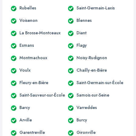
Rubelles
Saint-Germain-Laxis
Voisenon
Blennes
La Brosse-Montceaux
Diant
Esmans
Flagy
Montmachoux
Noisy-Rudignon
Voulx
Chailly-en-Bière
Fleury-en-Bière
Saint-Germain-sur-École
Saint-Sauveur-sur-École
Samois-sur-Seine
Barcy
Varreddes
Arville
Burcy
Garentreville
Gironville