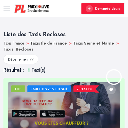
Demande devis
Liste des Taxis Recloses
Taxis France
>
Taxis Ile de France
>
Taxis Seine et Marne
>
Taxis Recloses
Département 77
Résultat :
Taxi(s)
1
TOP
TAXI CONVENTIONNÉ
7 PLACES