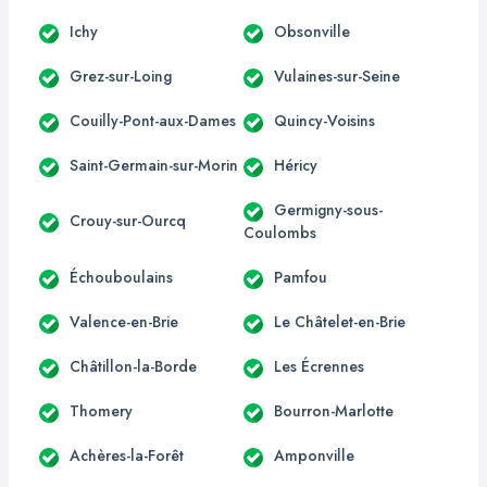
Ichy
Obsonville
Grez-sur-Loing
Vulaines-sur-Seine
Couilly-Pont-aux-Dames
Quincy-Voisins
Saint-Germain-sur-Morin
Héricy
Germigny-sous-
Crouy-sur-Ourcq
Coulombs
Échouboulains
Pamfou
Valence-en-Brie
Le Châtelet-en-Brie
Châtillon-la-Borde
Les Écrennes
Thomery
Bourron-Marlotte
Achères-la-Forêt
Amponville