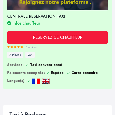
CENTRALE RESERVATION TAXI
Infos chauffeur
RÉSERVEZ CE CHAUFFEUR
5 étoiles
7 Places
Van
Services :
Taxi conventionné
Paiements acceptés :
Espèce
Carte bancaire
Langue(s) :
Taxi à Recloses