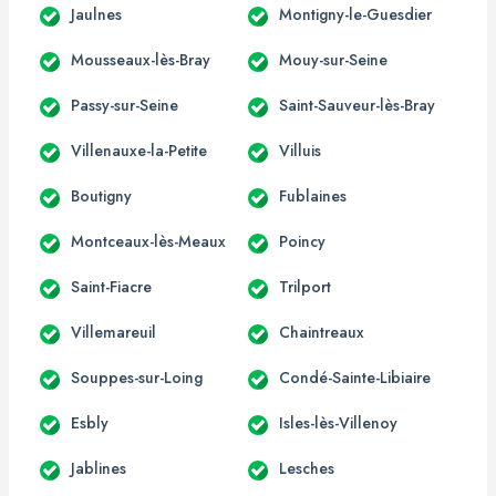
Jaulnes
Montigny-le-Guesdier
Mousseaux-lès-Bray
Mouy-sur-Seine
Passy-sur-Seine
Saint-Sauveur-lès-Bray
Villenauxe-la-Petite
Villuis
Boutigny
Fublaines
Montceaux-lès-Meaux
Poincy
Saint-Fiacre
Trilport
Villemareuil
Chaintreaux
Souppes-sur-Loing
Condé-Sainte-Libiaire
Esbly
Isles-lès-Villenoy
Jablines
Lesches