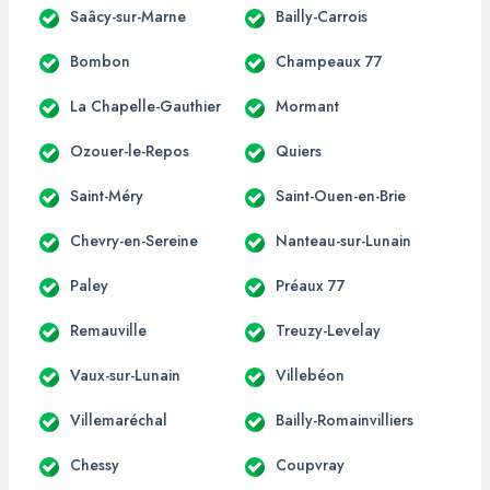
Saâcy-sur-Marne
Bailly-Carrois
Bombon
Champeaux 77
La Chapelle-Gauthier
Mormant
Ozouer-le-Repos
Quiers
Saint-Méry
Saint-Ouen-en-Brie
Chevry-en-Sereine
Nanteau-sur-Lunain
Paley
Préaux 77
Remauville
Treuzy-Levelay
Vaux-sur-Lunain
Villebéon
Villemaréchal
Bailly-Romainvilliers
Chessy
Coupvray