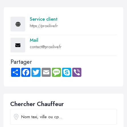
Service client
https://proxilive.fr
Mail
contact@proxilive.fr
Partager
Share
Facebook
Twitter
Email
Message
Skype
Viber
Chercher Chauffeur