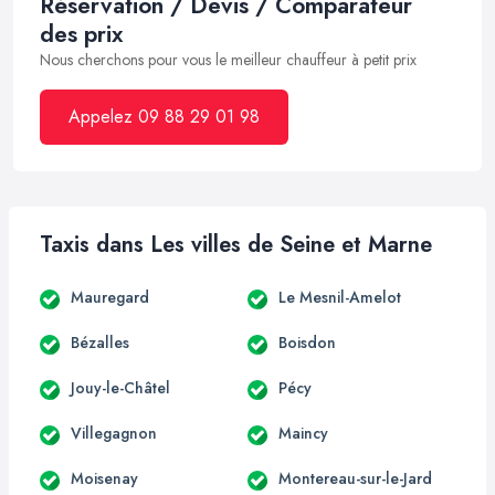
Réservation / Devis / Comparateur
des prix
Nous cherchons pour vous le meilleur chauffeur à petit prix
Appelez 09 88 29 01 98
Taxis dans Les villes de Seine et Marne
Mauregard
Le Mesnil-Amelot
Bézalles
Boisdon
Jouy-le-Châtel
Pécy
Villegagnon
Maincy
Moisenay
Montereau-sur-le-Jard