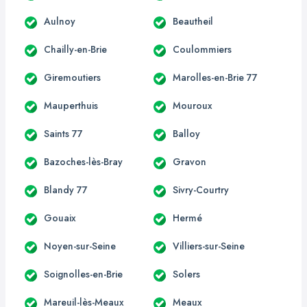
Aulnoy
Beautheil
Chailly-en-Brie
Coulommiers
Giremoutiers
Marolles-en-Brie 77
Mauperthuis
Mouroux
Saints 77
Balloy
Bazoches-lès-Bray
Gravon
Blandy 77
Sivry-Courtry
Gouaix
Hermé
Noyen-sur-Seine
Villiers-sur-Seine
Soignolles-en-Brie
Solers
Mareuil-lès-Meaux
Meaux