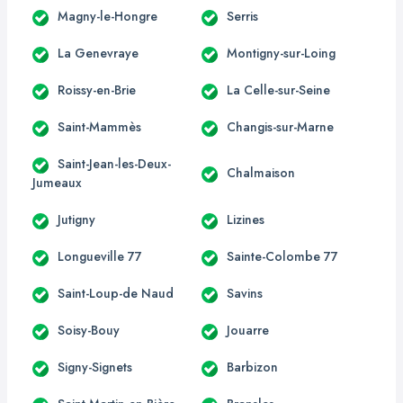
Magny-le-Hongre
Serris
La Genevraye
Montigny-sur-Loing
Roissy-en-Brie
La Celle-sur-Seine
Saint-Mammès
Changis-sur-Marne
Saint-Jean-les-Deux-
Chalmaison
Jumeaux
Jutigny
Lizines
Longueville 77
Sainte-Colombe 77
Saint-Loup-de Naud
Savins
Soisy-Bouy
Jouarre
Signy-Signets
Barbizon