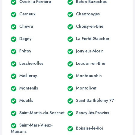
Ozoir-la-Ferrière
Beton-Bazoches
Cerneux
Chartronges
Chevru
Choisy-en-Brie
Dagny
La Ferté-Gaucher
Frétoy
Jouy-sur-Morin
Lescherolles
Leudon-en-Brie
Meilleray
Montdauphin
Montenils
Montolivet
Moutils
Saint-Barthélemy 77
Saint-Martin-du-Boschet
Sancy-lès-Provins
Saint-Mars-Vieux-
Boissise-le-Roi
Maisons