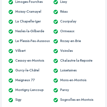
Limoges-Fourches
Lissy
Moissy-Cramayel
Réau
La Chapelle-Iger
Courpalay
Nesles-la-Gilberde
Ormeaux
Le Plessis-Feu-Aussoux
Rozay-en-Brie
Vilbert
Voinsles
Cessoy-en-Montois
Chalautre-la-Reposte
Gurcy-le-Châtel
Luisetaines
Meigneux 77
Mons-en-Montois
Montigny-Lencoup
Paroy
Sigy
Sognolles-en-Montois