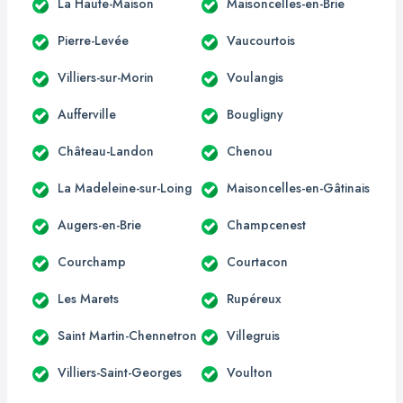
La Haute-Maison
Maisoncelles-en-Brie
Pierre-Levée
Vaucourtois
Villiers-sur-Morin
Voulangis
Aufferville
Bougligny
Château-Landon
Chenou
La Madeleine-sur-Loing
Maisoncelles-en-Gâtinais
Augers-en-Brie
Champcenest
Courchamp
Courtacon
Les Marets
Rupéreux
Saint Martin-Chennetron
Villegruis
Villiers-Saint-Georges
Voulton