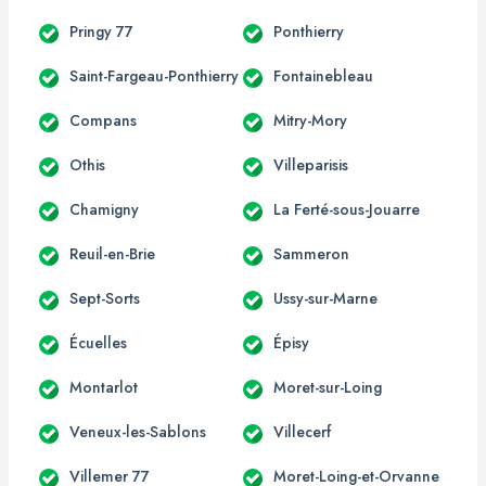
Pringy 77
Ponthierry
Saint-Fargeau-Ponthierry
Fontainebleau
Compans
Mitry-Mory
Othis
Villeparisis
Chamigny
La Ferté-sous-Jouarre
Reuil-en-Brie
Sammeron
Sept-Sorts
Ussy-sur-Marne
Écuelles
Épisy
Montarlot
Moret-sur-Loing
Veneux-les-Sablons
Villecerf
Villemer 77
Moret-Loing-et-Orvanne