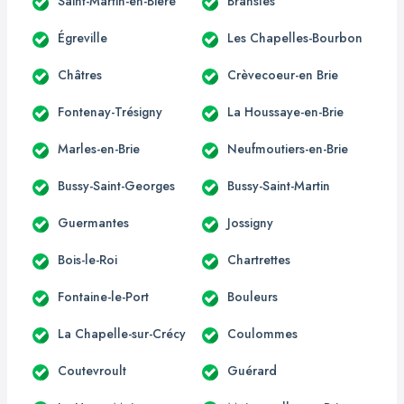
Saint-Martin-en-Bière
Bransles
Égreville
Les Chapelles-Bourbon
Châtres
Crèvecoeur-en Brie
Fontenay-Trésigny
La Houssaye-en-Brie
Marles-en-Brie
Neufmoutiers-en-Brie
Bussy-Saint-Georges
Bussy-Saint-Martin
Guermantes
Jossigny
Bois-le-Roi
Chartrettes
Fontaine-le-Port
Bouleurs
La Chapelle-sur-Crécy
Coulommes
Coutevroult
Guérard