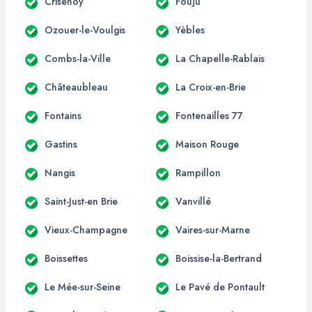
Crisenoy
Fouju
Ozouer-le-Voulgis
Yèbles
Combs-la-Ville
La Chapelle-Rablais
Châteaubleau
La Croix-en-Brie
Fontains
Fontenailles 77
Gastins
Maison Rouge
Nangis
Rampillon
Saint-Just-en Brie
Vanvillé
Vieux-Champagne
Vaires-sur-Marne
Boissettes
Boissise-la-Bertrand
Le Mée-sur-Seine
Le Pavé de Pontault