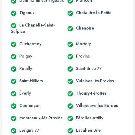
Dammartin-sur-Tigeaux
Mortcerf
Tigeaux
Chalautre-la-Petite
La Chapelle-Saint-
Chenoise
Sulpice
Cucharmoy
Mortery
Poigny
Provins
Rouilly
Saint-Brice 77
Saint-Hilliers
Vulaines-lès-Provins
Éverly
Thoury-Férottes
Coutençon
Villeneuve-les-Bordes
Montceaux-lès-Provins
Férolles-Attilly
Lésigny 77
Laval-en Brie