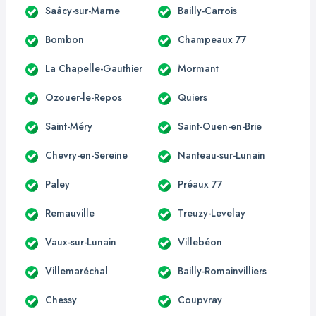
Saâcy-sur-Marne
Bailly-Carrois
Bombon
Champeaux 77
La Chapelle-Gauthier
Mormant
Ozouer-le-Repos
Quiers
Saint-Méry
Saint-Ouen-en-Brie
Chevry-en-Sereine
Nanteau-sur-Lunain
Paley
Préaux 77
Remauville
Treuzy-Levelay
Vaux-sur-Lunain
Villebéon
Villemaréchal
Bailly-Romainvilliers
Chessy
Coupvray