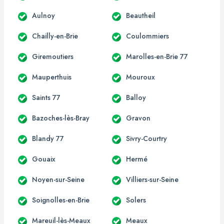
Aulnoy
Beautheil
Chailly-en-Brie
Coulommiers
Giremoutiers
Marolles-en-Brie 77
Mauperthuis
Mouroux
Saints 77
Balloy
Bazoches-lès-Bray
Gravon
Blandy 77
Sivry-Courtry
Gouaix
Hermé
Noyen-sur-Seine
Villiers-sur-Seine
Soignolles-en-Brie
Solers
Mareuil-lès-Meaux
Meaux