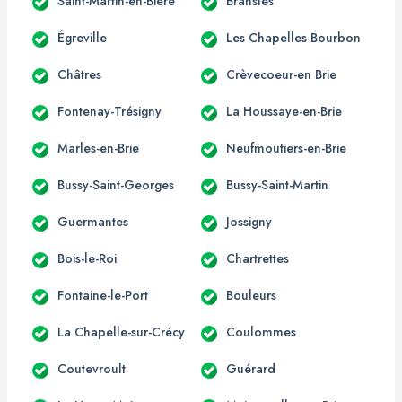
Saint-Martin-en-Bière
Bransles
Égreville
Les Chapelles-Bourbon
Châtres
Crèvecoeur-en Brie
Fontenay-Trésigny
La Houssaye-en-Brie
Marles-en-Brie
Neufmoutiers-en-Brie
Bussy-Saint-Georges
Bussy-Saint-Martin
Guermantes
Jossigny
Bois-le-Roi
Chartrettes
Fontaine-le-Port
Bouleurs
La Chapelle-sur-Crécy
Coulommes
Coutevroult
Guérard