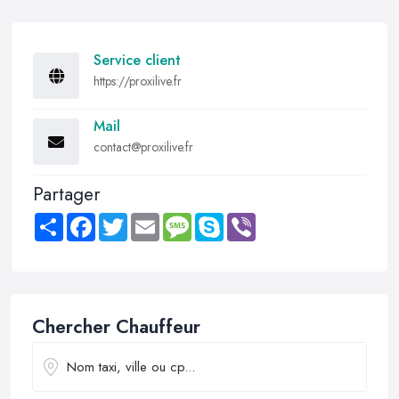
Service client
https://proxilive.fr
Mail
contact@proxilive.fr
Partager
Share
Facebook
Twitter
Email
Message
Skype
Viber
Chercher Chauffeur