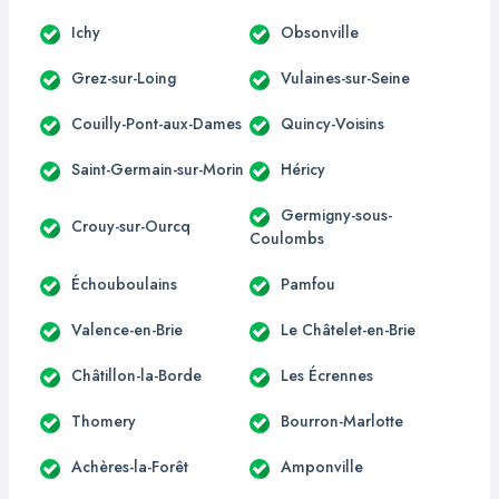
Ichy
Obsonville
Grez-sur-Loing
Vulaines-sur-Seine
Couilly-Pont-aux-Dames
Quincy-Voisins
Saint-Germain-sur-Morin
Héricy
Germigny-sous-
Crouy-sur-Ourcq
Coulombs
Échouboulains
Pamfou
Valence-en-Brie
Le Châtelet-en-Brie
Châtillon-la-Borde
Les Écrennes
Thomery
Bourron-Marlotte
Achères-la-Forêt
Amponville