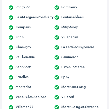
Pringy 77
Ponthierry
Saint-Fargeau-Ponthierry
Fontainebleau
Compans
Mitry-Mory
Othis
Villeparisis
Chamigny
La Ferté-sous-Jouarre
Reuil-en-Brie
Sammeron
Sept-Sorts
Ussy-sur-Marne
Écuelles
Épisy
Montarlot
Moret-sur-Loing
Veneux-les-Sablons
Villecerf
Villemer 77
Moret-Loing-et-Orvanne