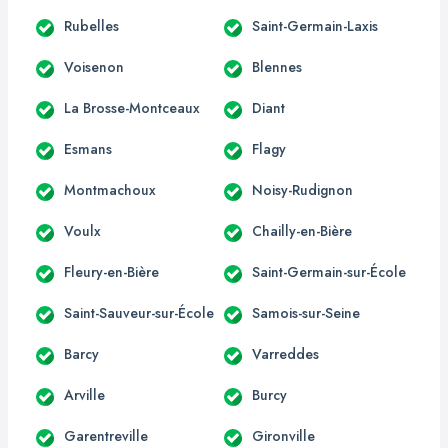
Rubelles
Saint-Germain-Laxis
Voisenon
Blennes
La Brosse-Montceaux
Diant
Esmans
Flagy
Montmachoux
Noisy-Rudignon
Voulx
Chailly-en-Bière
Fleury-en-Bière
Saint-Germain-sur-École
Saint-Sauveur-sur-École
Samois-sur-Seine
Barcy
Varreddes
Arville
Burcy
Garentreville
Gironville