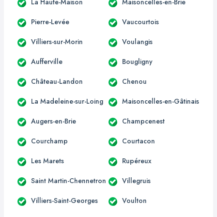
La Haute-Maison
Maisoncelles-en-Brie
Pierre-Levée
Vaucourtois
Villiers-sur-Morin
Voulangis
Aufferville
Bougligny
Château-Landon
Chenou
La Madeleine-sur-Loing
Maisoncelles-en-Gâtinais
Augers-en-Brie
Champcenest
Courchamp
Courtacon
Les Marets
Rupéreux
Saint Martin-Chennetron
Villegruis
Villiers-Saint-Georges
Voulton