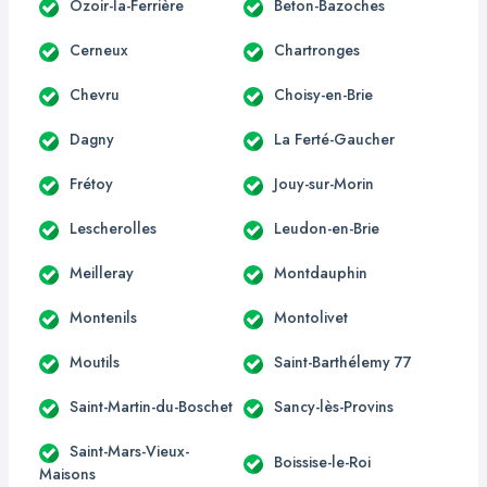
Ozoir-la-Ferrière
Beton-Bazoches
Cerneux
Chartronges
Chevru
Choisy-en-Brie
Dagny
La Ferté-Gaucher
Frétoy
Jouy-sur-Morin
Lescherolles
Leudon-en-Brie
Meilleray
Montdauphin
Montenils
Montolivet
Moutils
Saint-Barthélemy 77
Saint-Martin-du-Boschet
Sancy-lès-Provins
Saint-Mars-Vieux-
Boissise-le-Roi
Maisons