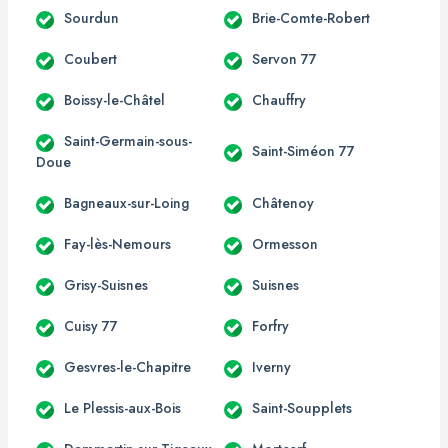
Sourdun
Brie-Comte-Robert
Coubert
Servon 77
Boissy-le-Châtel
Chauffry
Saint-Germain-sous-
Saint-Siméon 77
Doue
Bagneaux-sur-Loing
Châtenoy
Fay-lès-Nemours
Ormesson
Grisy-Suisnes
Suisnes
Cuisy 77
Forfry
Gesvres-le-Chapitre
Iverny
Le Plessis-aux-Bois
Saint-Soupplets