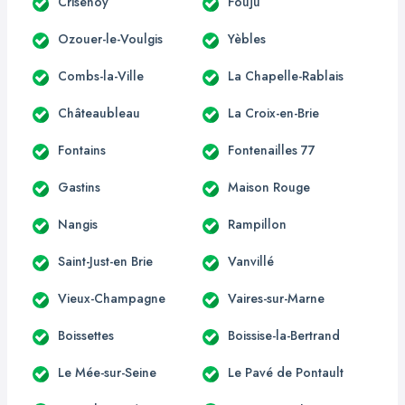
Crisenoy
Fouju
Ozouer-le-Voulgis
Yèbles
Combs-la-Ville
La Chapelle-Rablais
Châteaubleau
La Croix-en-Brie
Fontains
Fontenailles 77
Gastins
Maison Rouge
Nangis
Rampillon
Saint-Just-en Brie
Vanvillé
Vieux-Champagne
Vaires-sur-Marne
Boissettes
Boissise-la-Bertrand
Le Mée-sur-Seine
Le Pavé de Pontault