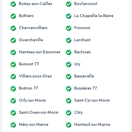
Boissy-aux-Cailles
Boulancourt
Buthiers
La Chapelle-la-Reine
Chevrainvilliers
Fromont
Guercheville
Larchant
Nanteau-sur-Essonnes
Recloses
Rumont 77
Ury
Villiers-sous-Grez
Bassevelle
Boitron 77
Bussières 77
Orly-sur-Morin
Saint-Cyr-sur-Morin
Saint-Ouen-sur-Morin
Citry
Méry-sur-Marne
Nanteuil-sur-Marne