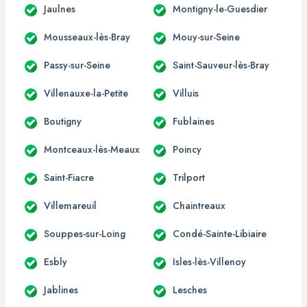
Jaulnes
Montigny-le-Guesdier
Mousseaux-lès-Bray
Mouy-sur-Seine
Passy-sur-Seine
Saint-Sauveur-lès-Bray
Villenauxe-la-Petite
Villuis
Boutigny
Fublaines
Montceaux-lès-Meaux
Poincy
Saint-Fiacre
Trilport
Villemareuil
Chaintreaux
Souppes-sur-Loing
Condé-Sainte-Libiaire
Esbly
Isles-lès-Villenoy
Jablines
Lesches