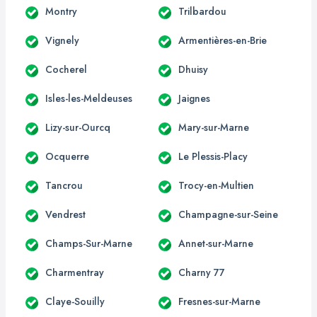
Montry
Trilbardou
Vignely
Armentières-en-Brie
Cocherel
Dhuisy
Isles-les-Meldeuses
Jaignes
Lizy-sur-Ourcq
Mary-sur-Marne
Ocquerre
Le Plessis-Placy
Tancrou
Trocy-en-Multien
Vendrest
Champagne-sur-Seine
Champs-Sur-Marne
Annet-sur-Marne
Charmentray
Charny 77
Claye-Souilly
Fresnes-sur-Marne