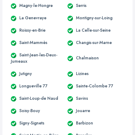
Magny-le-Hongre
Serris
La Genevraye
Montigny-sur-Loing
Roissy-en-Brie
La Celle-sur-Seine
Saint-Mammès
Changis-sur-Marne
Saint-Jean-les-Deux-
Chalmaison
Jumeaux
Jutigny
Lizines
Longueville 77
Sainte-Colombe 77
Saint-Loup-de Naud
Savins
Soisy-Bouy
Jouarre
Signy-Signets
Barbizon