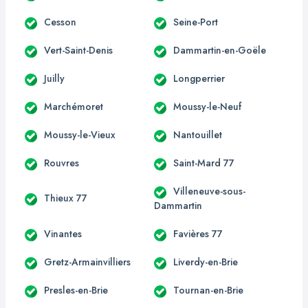
Cesson
Seine-Port
Vert-Saint-Denis
Dammartin-en-Goële
Juilly
Longperrier
Marchémoret
Moussy-le-Neuf
Moussy-le-Vieux
Nantouillet
Rouvres
Saint-Mard 77
Villeneuve-sous-
Thieux 77
Dammartin
Vinantes
Favières 77
Gretz-Armainvilliers
Liverdy-en-Brie
Presles-en-Brie
Tournan-en-Brie