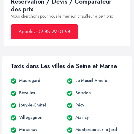
Réservation / Devis / Comparateur
des prix
Nous cherchons pour vous le meilleur chauffeur à petit prix
Appelez 09 88 29 01 98
Taxis dans Les villes de Seine et Marne
Mauregard
Le Mesnil-Amelot
Bézalles
Boisdon
Jouy-le-Châtel
Pécy
Villegagnon
Maincy
Moisenay
Montereau-sur-le-Jard