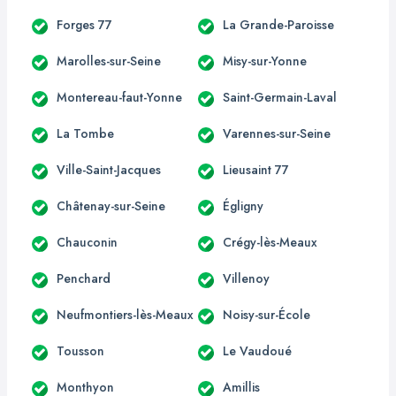
Forges 77
La Grande-Paroisse
Marolles-sur-Seine
Misy-sur-Yonne
Montereau-faut-Yonne
Saint-Germain-Laval
La Tombe
Varennes-sur-Seine
Ville-Saint-Jacques
Lieusaint 77
Châtenay-sur-Seine
Égligny
Chauconin
Crégy-lès-Meaux
Penchard
Villenoy
Neufmontiers-lès-Meaux
Noisy-sur-École
Tousson
Le Vaudoué
Monthyon
Amillis