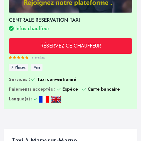
CENTRALE RESERVATION TAXI
Infos chauffeur
RÉSERVEZ CE CHAUFFEUR
5 étoiles
7 Places
Van
Services :
Taxi conventionné
Paiements acceptés :
Espèce
Carte bancaire
Langue(s) :
Taxi à Mary-sur-Marne