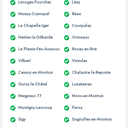
Limoges-Fourches
Lissy
Moissy-Cramayel
Réau
La Chapelle-Iger
Courpalay
Nesles-la-Gilberde
Ormeaux
Le Plessis-Feu-Aussoux
Rozay-en-Brie
Vilbert
Voinsles
Cessoy-en-Montois
Chalautre-la-Reposte
Gurcy-le-Châtel
Luisetaines
Meigneux 77
Mons-en-Montois
Montigny-Lencoup
Paroy
Sigy
Sognolles-en-Montois