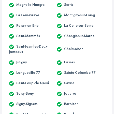
Magny-le-Hongre
Serris
La Genevraye
Montigny-sur-Loing
Roissy-en-Brie
La Celle-sur-Seine
Saint-Mammès
Changis-sur-Marne
Saint-Jean-les-Deux-
Chalmaison
Jumeaux
Jutigny
Lizines
Longueville 77
Sainte-Colombe 77
Saint-Loup-de Naud
Savins
Soisy-Bouy
Jouarre
Signy-Signets
Barbizon