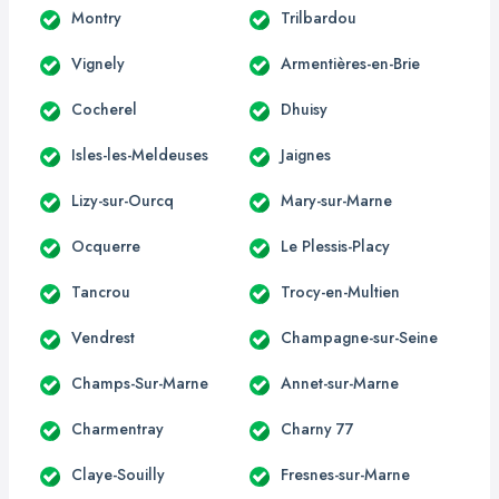
Montry
Trilbardou
Vignely
Armentières-en-Brie
Cocherel
Dhuisy
Isles-les-Meldeuses
Jaignes
Lizy-sur-Ourcq
Mary-sur-Marne
Ocquerre
Le Plessis-Placy
Tancrou
Trocy-en-Multien
Vendrest
Champagne-sur-Seine
Champs-Sur-Marne
Annet-sur-Marne
Charmentray
Charny 77
Claye-Souilly
Fresnes-sur-Marne