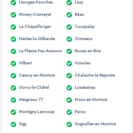
Limoges-Fourches
Lissy
Moissy-Cramayel
Réau
La Chapelle-Iger
Courpalay
Nesles-la-Gilberde
Ormeaux
Le Plessis-Feu-Aussoux
Rozay-en-Brie
Vilbert
Voinsles
Cessoy-en-Montois
Chalautre-la-Reposte
Gurcy-le-Châtel
Luisetaines
Meigneux 77
Mons-en-Montois
Montigny-Lencoup
Paroy
Sigy
Sognolles-en-Montois