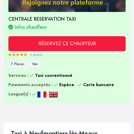
CENTRALE RESERVATION TAXI
Infos chauffeur
RÉSERVEZ CE CHAUFFEUR
5 étoiles
7 Places
Van
Services :
Taxi conventionné
Paiements acceptés :
Espèce
Carte bancaire
Langue(s) :
Taxi à Neufmontiers-lès-Meaux