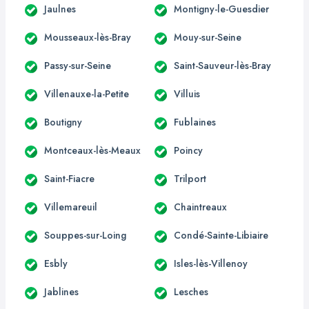
Jaulnes
Montigny-le-Guesdier
Mousseaux-lès-Bray
Mouy-sur-Seine
Passy-sur-Seine
Saint-Sauveur-lès-Bray
Villenauxe-la-Petite
Villuis
Boutigny
Fublaines
Montceaux-lès-Meaux
Poincy
Saint-Fiacre
Trilport
Villemareuil
Chaintreaux
Souppes-sur-Loing
Condé-Sainte-Libiaire
Esbly
Isles-lès-Villenoy
Jablines
Lesches