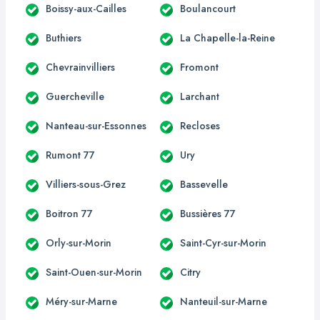
Boissy-aux-Cailles
Boulancourt
Buthiers
La Chapelle-la-Reine
Chevrainvilliers
Fromont
Guercheville
Larchant
Nanteau-sur-Essonnes
Recloses
Rumont 77
Ury
Villiers-sous-Grez
Bassevelle
Boitron 77
Bussières 77
Orly-sur-Morin
Saint-Cyr-sur-Morin
Saint-Ouen-sur-Morin
Citry
Méry-sur-Marne
Nanteuil-sur-Marne