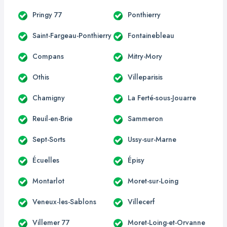
Pringy 77
Ponthierry
Saint-Fargeau-Ponthierry
Fontainebleau
Compans
Mitry-Mory
Othis
Villeparisis
Chamigny
La Ferté-sous-Jouarre
Reuil-en-Brie
Sammeron
Sept-Sorts
Ussy-sur-Marne
Écuelles
Épisy
Montarlot
Moret-sur-Loing
Veneux-les-Sablons
Villecerf
Villemer 77
Moret-Loing-et-Orvanne