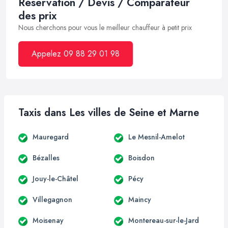
Réservation / Devis / Comparateur
des prix
Nous cherchons pour vous le meilleur chauffeur à petit prix
Appelez 09 88 29 01 98
Taxis dans Les villes de Seine et Marne
Mauregard
Le Mesnil-Amelot
Bézalles
Boisdon
Jouy-le-Châtel
Pécy
Villegagnon
Maincy
Moisenay
Montereau-sur-le-Jard