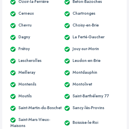
Ozoir-la-Ferrière
Beton-Bazoches
Cerneux
Chartronges
Chevru
Choisy-en-Brie
Dagny
La Ferté-Gaucher
Frétoy
Jouy-sur-Morin
Lescherolles
Leudon-en-Brie
Meilleray
Montdauphin
Montenils
Montolivet
Moutils
Saint-Barthélemy 77
Saint-Martin-du-Boschet
Sancy-lès-Provins
Saint-Mars-Vieux-
Boissise-le-Roi
Maisons