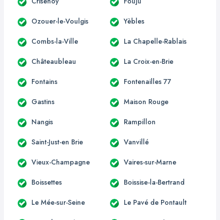
Crisenoy
Fouju
Ozouer-le-Voulgis
Yèbles
Combs-la-Ville
La Chapelle-Rablais
Châteaubleau
La Croix-en-Brie
Fontains
Fontenailles 77
Gastins
Maison Rouge
Nangis
Rampillon
Saint-Just-en Brie
Vanvillé
Vieux-Champagne
Vaires-sur-Marne
Boissettes
Boissise-la-Bertrand
Le Mée-sur-Seine
Le Pavé de Pontault