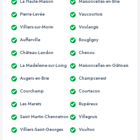
La Haute-Maison
Maisoncelles-en-Brie
Pierre-Levée
Vaucourtois
Villiers-sur-Morin
Voulangis
Aufferville
Bougligny
Château-Landon
Chenou
La Madeleine-sur-Loing
Maisoncelles-en-Gâtinais
Augers-en-Brie
Champcenest
Courchamp
Courtacon
Les Marets
Rupéreux
Saint Martin-Chennetron
Villegruis
Villiers-Saint-Georges
Voulton