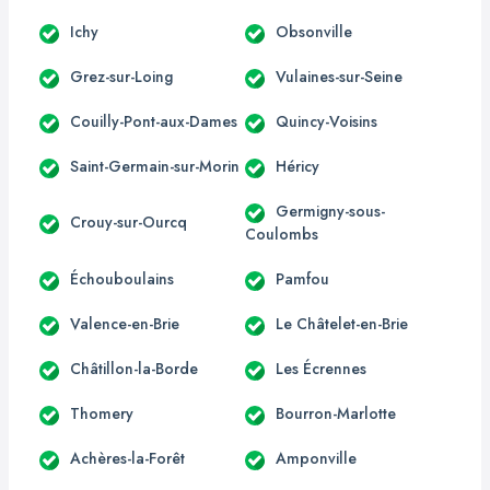
Ichy
Obsonville
Grez-sur-Loing
Vulaines-sur-Seine
Couilly-Pont-aux-Dames
Quincy-Voisins
Saint-Germain-sur-Morin
Héricy
Germigny-sous-
Crouy-sur-Ourcq
Coulombs
Échouboulains
Pamfou
Valence-en-Brie
Le Châtelet-en-Brie
Châtillon-la-Borde
Les Écrennes
Thomery
Bourron-Marlotte
Achères-la-Forêt
Amponville