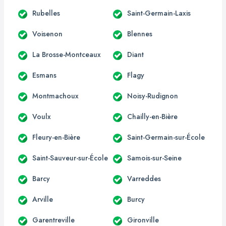
Rubelles
Saint-Germain-Laxis
Voisenon
Blennes
La Brosse-Montceaux
Diant
Esmans
Flagy
Montmachoux
Noisy-Rudignon
Voulx
Chailly-en-Bière
Fleury-en-Bière
Saint-Germain-sur-École
Saint-Sauveur-sur-École
Samois-sur-Seine
Barcy
Varreddes
Arville
Burcy
Garentreville
Gironville