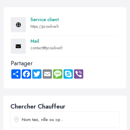
Service client
https://proxilive.fr
Mail
contact@proxilive.fr
Partager
Share
Facebook
Twitter
Email
Message
Skype
Viber
Chercher Chauffeur