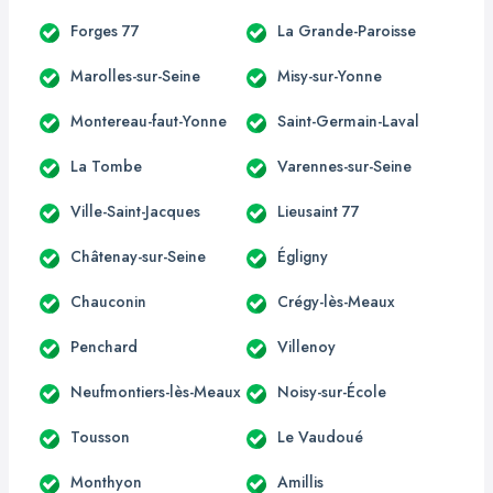
Forges 77
La Grande-Paroisse
Marolles-sur-Seine
Misy-sur-Yonne
Montereau-faut-Yonne
Saint-Germain-Laval
La Tombe
Varennes-sur-Seine
Ville-Saint-Jacques
Lieusaint 77
Châtenay-sur-Seine
Égligny
Chauconin
Crégy-lès-Meaux
Penchard
Villenoy
Neufmontiers-lès-Meaux
Noisy-sur-École
Tousson
Le Vaudoué
Monthyon
Amillis