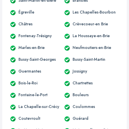
Saint-Martin-en-Bière
Bransles
Égreville
Les Chapelles-Bourbon
Châtres
Crèvecoeur-en Brie
Fontenay-Trésigny
La Houssaye-en-Brie
Marles-en-Brie
Neufmoutiers-en-Brie
Bussy-Saint-Georges
Bussy-Saint-Martin
Guermantes
Jossigny
Bois-le-Roi
Chartrettes
Fontaine-le-Port
Bouleurs
La Chapelle-sur-Crécy
Coulommes
Coutevroult
Guérard