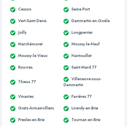
Cesson
Seine-Port
Vert-Saint-Denis
Dammartin-en-Goële
Juilly
Longperrier
Marchémoret
Moussy-le-Neuf
Moussy-le-Vieux
Nantouillet
Rouvres
Saint-Mard 77
Villeneuve-sous-
Thieux 77
Dammartin
Vinantes
Favières 77
Gretz-Armainvilliers
Liverdy-en-Brie
Presles-en-Brie
Tournan-en-Brie