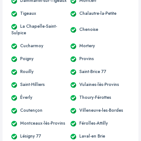
Dammartin-sur-Tigeaux
Mortcerf
Tigeaux
Chalautre-la-Petite
La Chapelle-Saint-
Chenoise
Sulpice
Cucharmoy
Mortery
Poigny
Provins
Rouilly
Saint-Brice 77
Saint-Hilliers
Vulaines-lès-Provins
Éverly
Thoury-Férottes
Coutençon
Villeneuve-les-Bordes
Montceaux-lès-Provins
Férolles-Attilly
Lésigny 77
Laval-en Brie