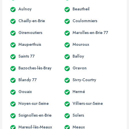
Aulnoy
Beautheil
Chailly-en-Brie
Coulommiers
Giremoutiers
Marolles-en-Brie 77
Mauperthuis
Mouroux
Saints 77
Balloy
Bazoches-lès-Bray
Gravon
Blandy 77
Sivry-Courtry
Gouaix
Hermé
Noyen-sur-Seine
Villiers-sur-Seine
Soignolles-en-Brie
Solers
Mareuil-lès-Meaux
Meaux