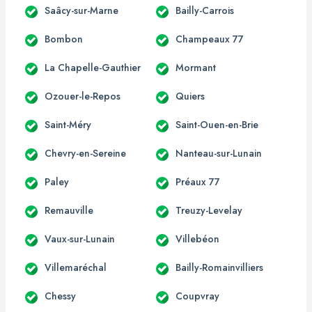
Saâcy-sur-Marne
Bailly-Carrois
Bombon
Champeaux 77
La Chapelle-Gauthier
Mormant
Ozouer-le-Repos
Quiers
Saint-Méry
Saint-Ouen-en-Brie
Chevry-en-Sereine
Nanteau-sur-Lunain
Paley
Préaux 77
Remauville
Treuzy-Levelay
Vaux-sur-Lunain
Villebéon
Villemaréchal
Bailly-Romainvilliers
Chessy
Coupvray