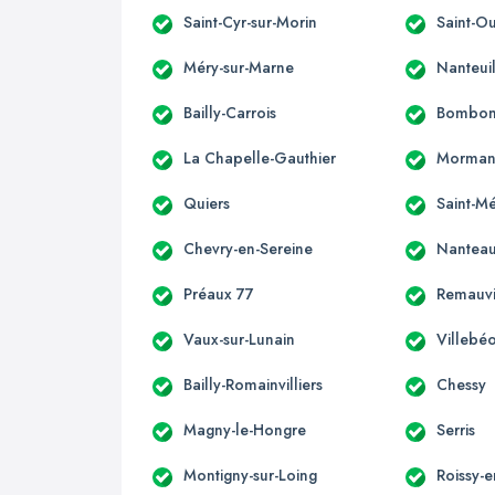
Saint-Cyr-sur-Morin
Saint-O
Méry-sur-Marne
Nanteui
Bailly-Carrois
Bombo
La Chapelle-Gauthier
Morman
Quiers
Saint-M
Chevry-en-Sereine
Nanteau
Préaux 77
Remauvi
Vaux-sur-Lunain
Villebé
Bailly-Romainvilliers
Chessy
Magny-le-Hongre
Serris
Montigny-sur-Loing
Roissy-e