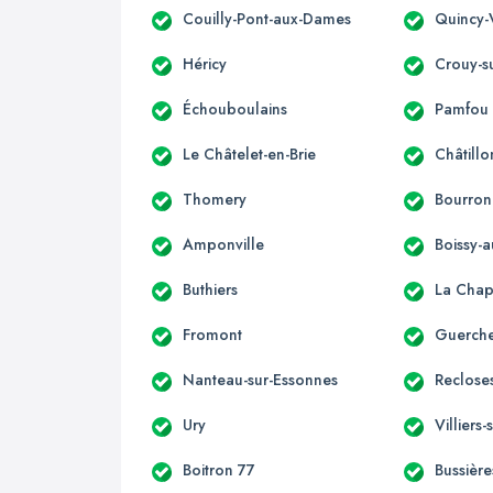
Couilly-Pont-aux-Dames
Quincy-
Héricy
Crouy-s
Échouboulains
Pamfou
Le Châtelet-en-Brie
Châtillo
Thomery
Bourron
Amponville
Boissy-a
Buthiers
La Chap
Fromont
Guerche
Nanteau-sur-Essonnes
Reclose
Ury
Villiers
Boitron 77
Bussière