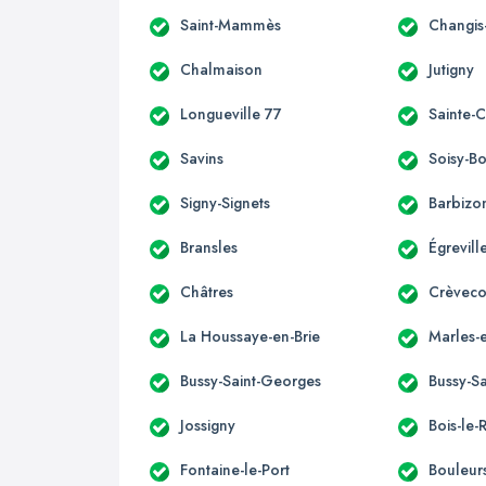
Saint-Mammès
Changis
Chalmaison
Jutigny
Longueville 77
Sainte-
Savins
Soisy-B
Signy-Signets
Barbizo
Bransles
Égrevill
Châtres
Crèveco
La Houssaye-en-Brie
Marles-e
Bussy-Saint-Georges
Bussy-Sa
Jossigny
Bois-le-
Fontaine-le-Port
Bouleur