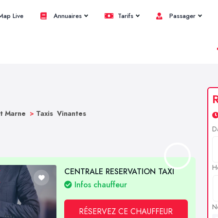
ap Live
Annuaires
Tarifs
Passager
R
et Marne
>
Taxis Vinantes
D
H
CENTRALE RESERVATION TAXI
Infos chauffeur
N
RÉSERVEZ CE CHAUFFEUR