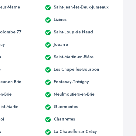
-sur-Marne
Saint-Jean-les-Deux-Jumeaux
Lizines
Colombe 77
Saint-Loup-de Naud
ouy
Jouarre
n
Saint-Martin-en-Bière
e
Les Chapelles-Bourbon
eur-en Brie
Fontenay-Trésigny
n-Brie
Neufmoutiers-en-Brie
int-Martin
Guermantes
Roi
Chartrettes
s
La Chapelle-sur-Crécy