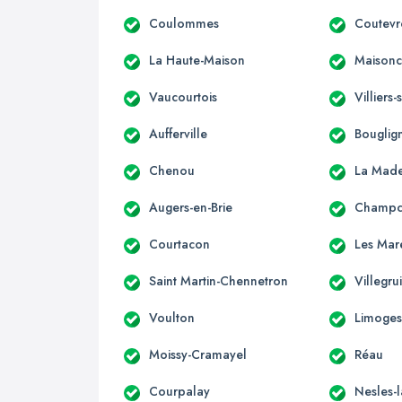
Coulommes
Coutevr
La Haute-Maison
Maisonce
Vaucourtois
Villiers
Aufferville
Bouglig
Chenou
La Made
Augers-en-Brie
Champc
Courtacon
Les Mar
Saint Martin-Chennetron
Villegru
Voulton
Limoges
Moissy-Cramayel
Réau
Courpalay
Nesles-