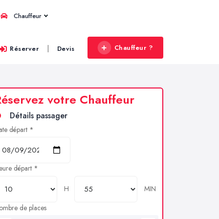
Chauffeur
Chauffeur ?
|
Réserver
Devis
éservez votre Chauffeur
Détails passager
ate départ *
eure départ *
H
MIN
ombre de places