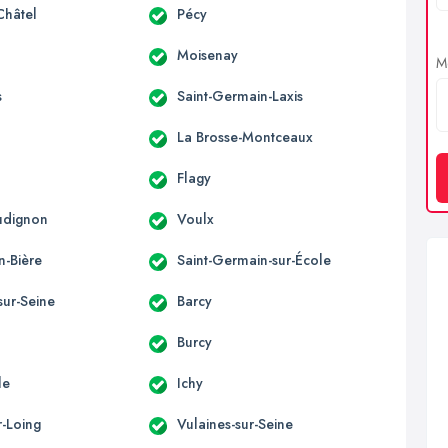
Châtel
Pécy
Moisenay
Me
s
Saint-Germain-Laxis
La Brosse-Montceaux
Flagy
udignon
Voulx
n-Bière
Saint-Germain-sur-École
sur-Seine
Barcy
Burcy
le
Ichy
r-Loing
Vulaines-sur-Seine