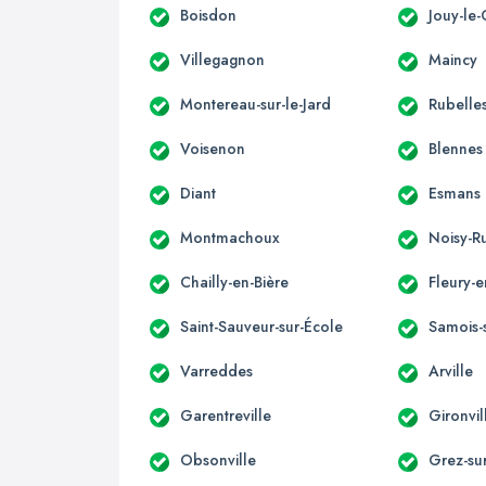
Boisdon
Jouy-le-
Villegagnon
Maincy
Montereau-sur-le-Jard
Rubelle
Voisenon
Blennes
Diant
Esmans
Montmachoux
Noisy-R
Chailly-en-Bière
Fleury-e
Saint-Sauveur-sur-École
Samois-
Varreddes
Arville
Garentreville
Gironvil
Obsonville
Grez-su