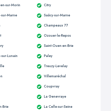
uen-sur-Morin
Citry
l-sur-Marne
Saâcy-sur-Marne
n
Champeaux 77
t
Ozouer-le-Repos
éry
Saint-Ouen-en-Brie
-sur-Lunain
Paley
lle
Treuzy-Levelay
on
Villemaréchal
Coupvray
La Genevraye
n-Brie
La Celle-sur-Seine