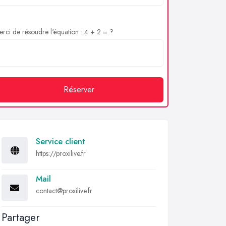
rci de résoudre l'équation : 4 + 2 = ?
Réserver
Service client
https://proxilive.fr
Mail
contact@proxilive.fr
Partager