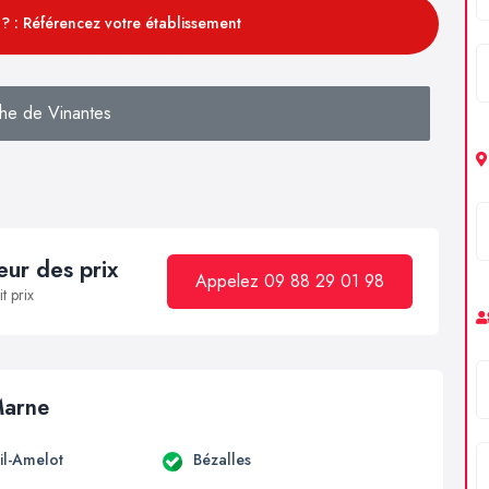
? : Référencez votre établissement
he de Vinantes
ur des prix
Appelez 09 88 29 01 98
t prix
Marne
il-Amelot
Bézalles