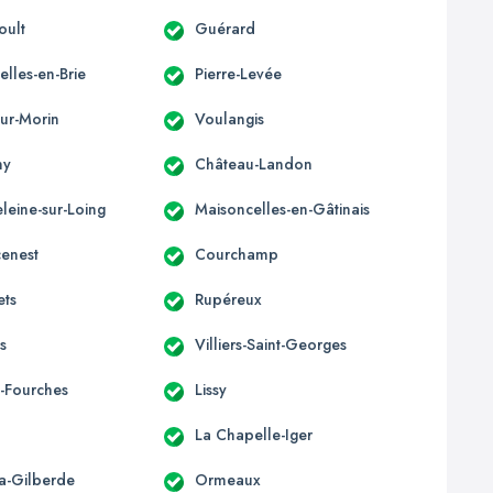
oult
Guérard
lles-en-Brie
Pierre-Levée
-sur-Morin
Voulangis
ny
Château-Landon
leine-sur-Loing
Maisoncelles-en-Gâtinais
enest
Courchamp
ets
Rupéreux
is
Villiers-Saint-Georges
-Fourches
Lissy
La Chapelle-Iger
la-Gilberde
Ormeaux