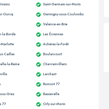
Voisins
Saint-Germain-sur-Morin
ur-Ourcq
Germigny-sous-Coulombs
Valence-en-Brie
n-la-Borde
Les Écrennes
-Marlotte
Achères-la-Forêt
ux-Cailles
Boulancourt
elle-la-Reine
Chevrainvilliers
ville
Larchant
s
Rumont 77
-sous-Grez
Bassevelle
s 77
Orly-sur-Morin