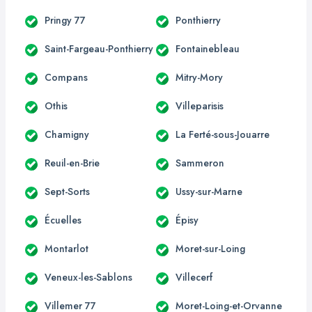
Pringy 77
Ponthierry
Saint-Fargeau-Ponthierry
Fontainebleau
Compans
Mitry-Mory
Othis
Villeparisis
Chamigny
La Ferté-sous-Jouarre
Reuil-en-Brie
Sammeron
Sept-Sorts
Ussy-sur-Marne
Écuelles
Épisy
Montarlot
Moret-sur-Loing
Veneux-les-Sablons
Villecerf
Villemer 77
Moret-Loing-et-Orvanne