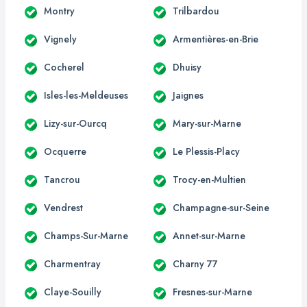
Montry
Trilbardou
Vignely
Armentières-en-Brie
Cocherel
Dhuisy
Isles-les-Meldeuses
Jaignes
Lizy-sur-Ourcq
Mary-sur-Marne
Ocquerre
Le Plessis-Placy
Tancrou
Trocy-en-Multien
Vendrest
Champagne-sur-Seine
Champs-Sur-Marne
Annet-sur-Marne
Charmentray
Charny 77
Claye-Souilly
Fresnes-sur-Marne