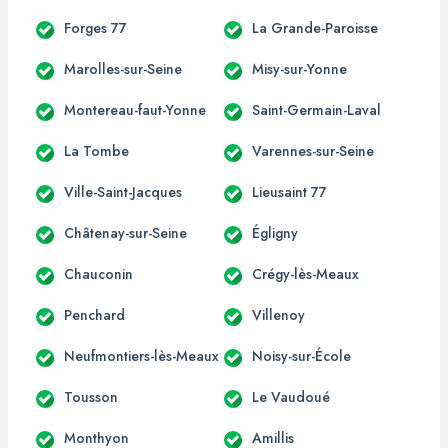
Forges 77
La Grande-Paroisse
Marolles-sur-Seine
Misy-sur-Yonne
Montereau-faut-Yonne
Saint-Germain-Laval
La Tombe
Varennes-sur-Seine
Ville-Saint-Jacques
Lieusaint 77
Châtenay-sur-Seine
Égligny
Chauconin
Crégy-lès-Meaux
Penchard
Villenoy
Neufmontiers-lès-Meaux
Noisy-sur-École
Tousson
Le Vaudoué
Monthyon
Amillis