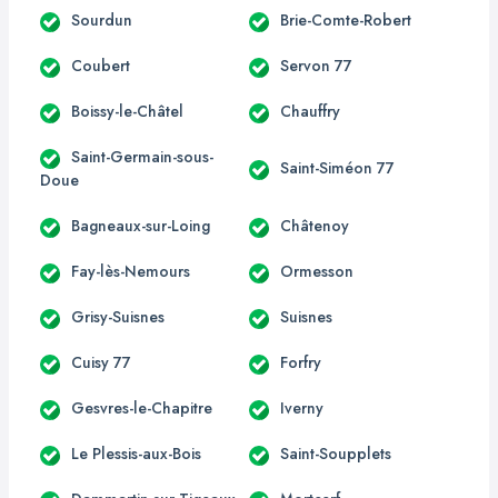
Sourdun
Brie-Comte-Robert
Coubert
Servon 77
Boissy-le-Châtel
Chauffry
Saint-Germain-sous-
Saint-Siméon 77
Doue
Bagneaux-sur-Loing
Châtenoy
Fay-lès-Nemours
Ormesson
Grisy-Suisnes
Suisnes
Cuisy 77
Forfry
Gesvres-le-Chapitre
Iverny
Le Plessis-aux-Bois
Saint-Soupplets