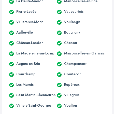
La Haute-Maison
Maisoncelles-en-Brie
Pierre-Levée
Vaucourtois
Villiers-sur-Morin
Voulangis
Aufferville
Bougligny
Château-Landon
Chenou
La Madeleine-sur-Loing
Maisoncelles-en-Gâtinais
Augers-en-Brie
Champcenest
Courchamp
Courtacon
Les Marets
Rupéreux
Saint Martin-Chennetron
Villegruis
Villiers-Saint-Georges
Voulton