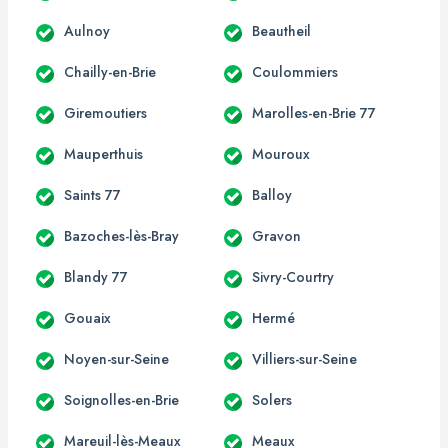
Aulnoy
Beautheil
Chailly-en-Brie
Coulommiers
Giremoutiers
Marolles-en-Brie 77
Mauperthuis
Mouroux
Saints 77
Balloy
Bazoches-lès-Bray
Gravon
Blandy 77
Sivry-Courtry
Gouaix
Hermé
Noyen-sur-Seine
Villiers-sur-Seine
Soignolles-en-Brie
Solers
Mareuil-lès-Meaux
Meaux