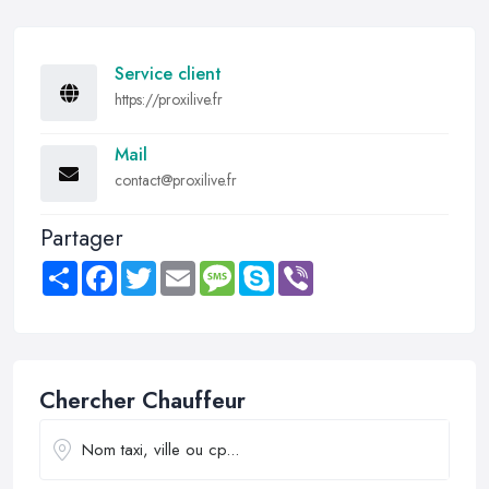
Service client
https://proxilive.fr
Mail
contact@proxilive.fr
Partager
Share
Facebook
Twitter
Email
Message
Skype
Viber
Chercher Chauffeur