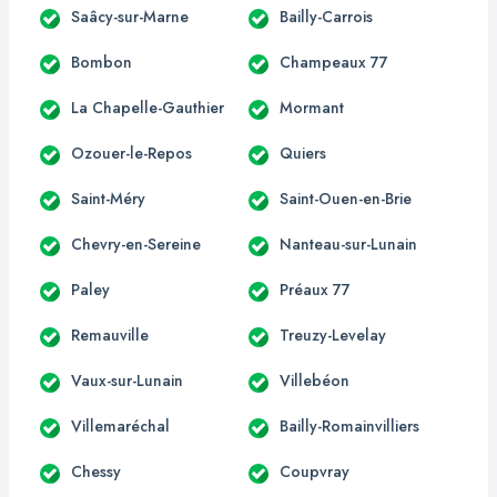
Saâcy-sur-Marne
Bailly-Carrois
Bombon
Champeaux 77
La Chapelle-Gauthier
Mormant
Ozouer-le-Repos
Quiers
Saint-Méry
Saint-Ouen-en-Brie
Chevry-en-Sereine
Nanteau-sur-Lunain
Paley
Préaux 77
Remauville
Treuzy-Levelay
Vaux-sur-Lunain
Villebéon
Villemaréchal
Bailly-Romainvilliers
Chessy
Coupvray