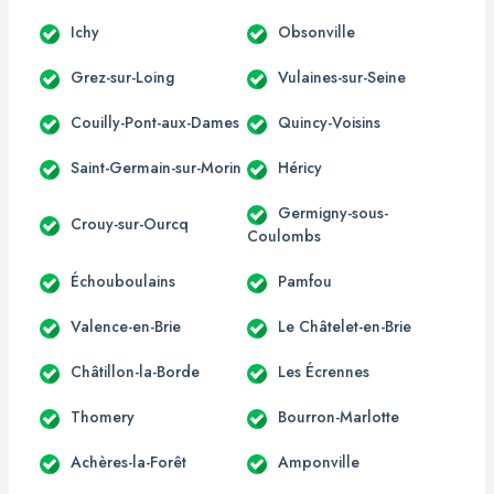
Ichy
Obsonville
Grez-sur-Loing
Vulaines-sur-Seine
Couilly-Pont-aux-Dames
Quincy-Voisins
Saint-Germain-sur-Morin
Héricy
Germigny-sous-
Crouy-sur-Ourcq
Coulombs
Échouboulains
Pamfou
Valence-en-Brie
Le Châtelet-en-Brie
Châtillon-la-Borde
Les Écrennes
Thomery
Bourron-Marlotte
Achères-la-Forêt
Amponville