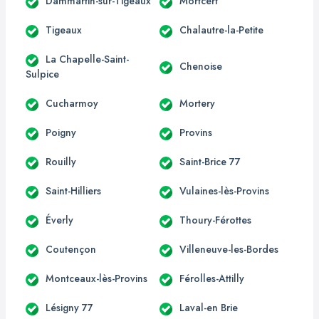
Dammartin-sur-Tigeaux
Mortcerf
Tigeaux
Chalautre-la-Petite
La Chapelle-Saint-
Chenoise
Sulpice
Cucharmoy
Mortery
Poigny
Provins
Rouilly
Saint-Brice 77
Saint-Hilliers
Vulaines-lès-Provins
Éverly
Thoury-Férottes
Coutençon
Villeneuve-les-Bordes
Montceaux-lès-Provins
Férolles-Attilly
Lésigny 77
Laval-en Brie