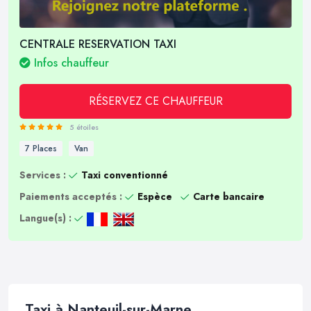
CENTRALE RESERVATION TAXI
Infos chauffeur
RÉSERVEZ CE CHAUFFEUR
5 étoiles
7 Places
Van
Services :
Taxi conventionné
Paiements acceptés :
Espèce
Carte bancaire
Langue(s) :
Taxi à Nanteuil-sur-Marne