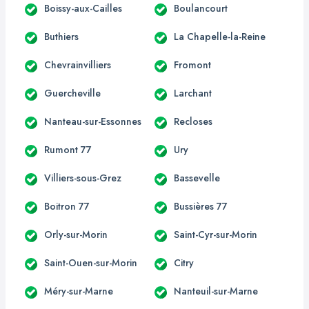
Boissy-aux-Cailles
Boulancourt
Buthiers
La Chapelle-la-Reine
Chevrainvilliers
Fromont
Guercheville
Larchant
Nanteau-sur-Essonnes
Recloses
Rumont 77
Ury
Villiers-sous-Grez
Bassevelle
Boitron 77
Bussières 77
Orly-sur-Morin
Saint-Cyr-sur-Morin
Saint-Ouen-sur-Morin
Citry
Méry-sur-Marne
Nanteuil-sur-Marne