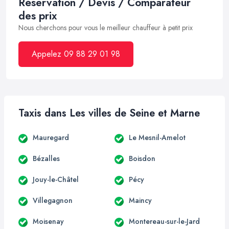
Réservation / Devis / Comparateur
des prix
Nous cherchons pour vous le meilleur chauffeur à petit prix
Appelez 09 88 29 01 98
Taxis dans Les villes de Seine et Marne
Mauregard
Le Mesnil-Amelot
Bézalles
Boisdon
Jouy-le-Châtel
Pécy
Villegagnon
Maincy
Moisenay
Montereau-sur-le-Jard