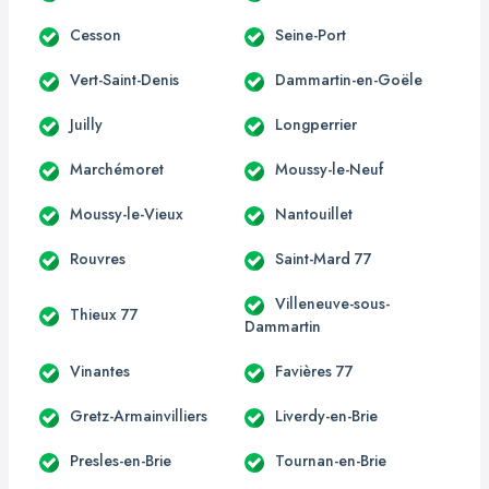
Cesson
Seine-Port
Vert-Saint-Denis
Dammartin-en-Goële
Juilly
Longperrier
Marchémoret
Moussy-le-Neuf
Moussy-le-Vieux
Nantouillet
Rouvres
Saint-Mard 77
Villeneuve-sous-
Thieux 77
Dammartin
Vinantes
Favières 77
Gretz-Armainvilliers
Liverdy-en-Brie
Presles-en-Brie
Tournan-en-Brie