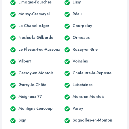
Limoges-Fourches
Lissy
Moissy-Cramayel
Réau
La Chapelle-Iger
Courpalay
Nesles-la-Gilberde
Ormeaux
Le Plessis-Feu-Aussoux
Rozay-en-Brie
Vilbert
Voinsles
Cessoy-en-Montois
Chalautre-la-Reposte
Gurcy-le-Châtel
Luisetaines
Meigneux 77
Mons-en-Montois
Montigny-Lencoup
Paroy
Sigy
Sognolles-en-Montois