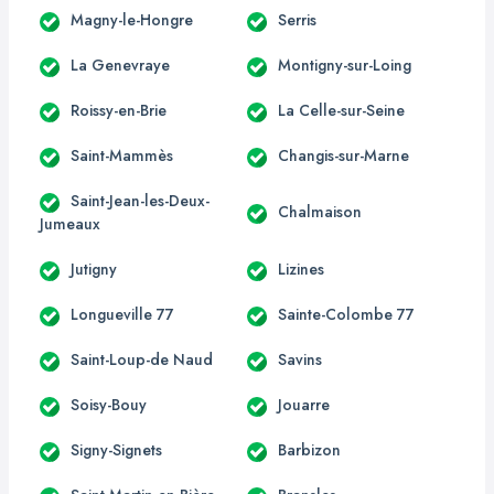
Magny-le-Hongre
Serris
La Genevraye
Montigny-sur-Loing
Roissy-en-Brie
La Celle-sur-Seine
Saint-Mammès
Changis-sur-Marne
Saint-Jean-les-Deux-
Chalmaison
Jumeaux
Jutigny
Lizines
Longueville 77
Sainte-Colombe 77
Saint-Loup-de Naud
Savins
Soisy-Bouy
Jouarre
Signy-Signets
Barbizon