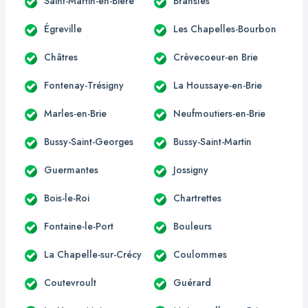
Saint-Martin-en-Bière
Bransles
Égreville
Les Chapelles-Bourbon
Châtres
Crèvecoeur-en Brie
Fontenay-Trésigny
La Houssaye-en-Brie
Marles-en-Brie
Neufmoutiers-en-Brie
Bussy-Saint-Georges
Bussy-Saint-Martin
Guermantes
Jossigny
Bois-le-Roi
Chartrettes
Fontaine-le-Port
Bouleurs
La Chapelle-sur-Crécy
Coulommes
Coutevroult
Guérard