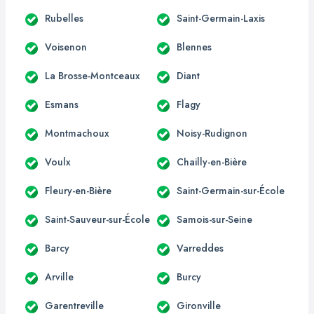
Rubelles
Saint-Germain-Laxis
Voisenon
Blennes
La Brosse-Montceaux
Diant
Esmans
Flagy
Montmachoux
Noisy-Rudignon
Voulx
Chailly-en-Bière
Fleury-en-Bière
Saint-Germain-sur-École
Saint-Sauveur-sur-École
Samois-sur-Seine
Barcy
Varreddes
Arville
Burcy
Garentreville
Gironville