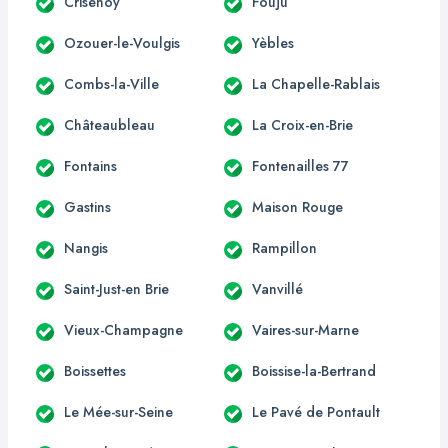
Crisenoy
Fouju
Ozouer-le-Voulgis
Yèbles
Combs-la-Ville
La Chapelle-Rablais
Châteaubleau
La Croix-en-Brie
Fontains
Fontenailles 77
Gastins
Maison Rouge
Nangis
Rampillon
Saint-Just-en Brie
Vanvillé
Vieux-Champagne
Vaires-sur-Marne
Boissettes
Boissise-la-Bertrand
Le Mée-sur-Seine
Le Pavé de Pontault