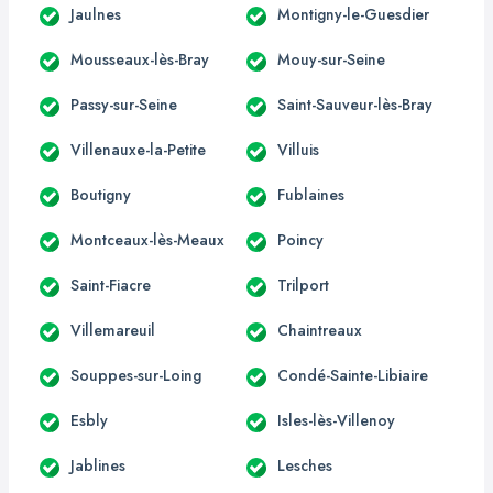
Jaulnes
Montigny-le-Guesdier
Mousseaux-lès-Bray
Mouy-sur-Seine
Passy-sur-Seine
Saint-Sauveur-lès-Bray
Villenauxe-la-Petite
Villuis
Boutigny
Fublaines
Montceaux-lès-Meaux
Poincy
Saint-Fiacre
Trilport
Villemareuil
Chaintreaux
Souppes-sur-Loing
Condé-Sainte-Libiaire
Esbly
Isles-lès-Villenoy
Jablines
Lesches