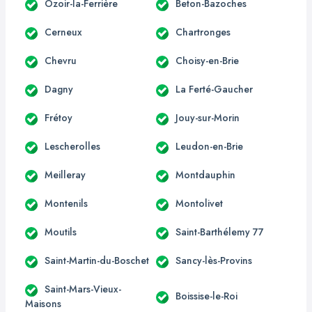
Ozoir-la-Ferrière
Beton-Bazoches
Cerneux
Chartronges
Chevru
Choisy-en-Brie
Dagny
La Ferté-Gaucher
Frétoy
Jouy-sur-Morin
Lescherolles
Leudon-en-Brie
Meilleray
Montdauphin
Montenils
Montolivet
Moutils
Saint-Barthélemy 77
Saint-Martin-du-Boschet
Sancy-lès-Provins
Saint-Mars-Vieux-
Boissise-le-Roi
Maisons