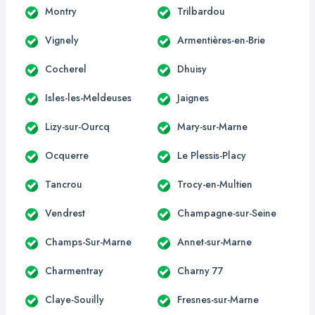
Montry
Trilbardou
Vignely
Armentières-en-Brie
Cocherel
Dhuisy
Isles-les-Meldeuses
Jaignes
Lizy-sur-Ourcq
Mary-sur-Marne
Ocquerre
Le Plessis-Placy
Tancrou
Trocy-en-Multien
Vendrest
Champagne-sur-Seine
Champs-Sur-Marne
Annet-sur-Marne
Charmentray
Charny 77
Claye-Souilly
Fresnes-sur-Marne