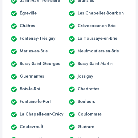
Saint-Martin-en-Bière
Bransles
Égreville
Les Chapelles-Bourbon
Châtres
Crèvecoeur-en Brie
Fontenay-Trésigny
La Houssaye-en-Brie
Marles-en-Brie
Neufmoutiers-en-Brie
Bussy-Saint-Georges
Bussy-Saint-Martin
Guermantes
Jossigny
Bois-le-Roi
Chartrettes
Fontaine-le-Port
Bouleurs
La Chapelle-sur-Crécy
Coulommes
Coutevroult
Guérard