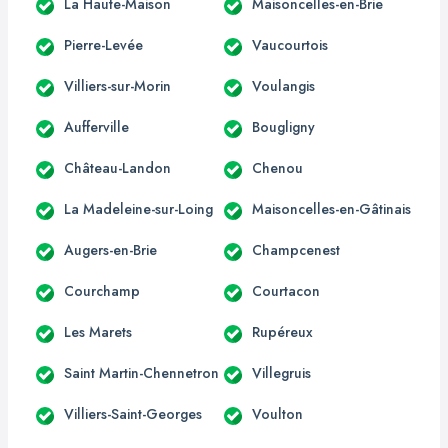
La Haute-Maison
Maisoncelles-en-Brie
Pierre-Levée
Vaucourtois
Villiers-sur-Morin
Voulangis
Aufferville
Bougligny
Château-Landon
Chenou
La Madeleine-sur-Loing
Maisoncelles-en-Gâtinais
Augers-en-Brie
Champcenest
Courchamp
Courtacon
Les Marets
Rupéreux
Saint Martin-Chennetron
Villegruis
Villiers-Saint-Georges
Voulton