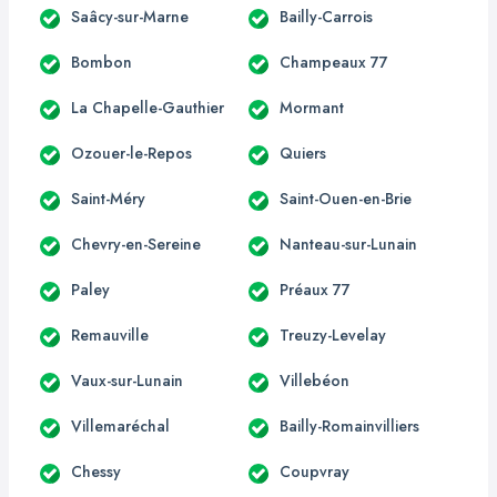
Saâcy-sur-Marne
Bailly-Carrois
Bombon
Champeaux 77
La Chapelle-Gauthier
Mormant
Ozouer-le-Repos
Quiers
Saint-Méry
Saint-Ouen-en-Brie
Chevry-en-Sereine
Nanteau-sur-Lunain
Paley
Préaux 77
Remauville
Treuzy-Levelay
Vaux-sur-Lunain
Villebéon
Villemaréchal
Bailly-Romainvilliers
Chessy
Coupvray