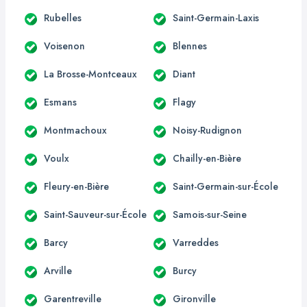
Rubelles
Saint-Germain-Laxis
Voisenon
Blennes
La Brosse-Montceaux
Diant
Esmans
Flagy
Montmachoux
Noisy-Rudignon
Voulx
Chailly-en-Bière
Fleury-en-Bière
Saint-Germain-sur-École
Saint-Sauveur-sur-École
Samois-sur-Seine
Barcy
Varreddes
Arville
Burcy
Garentreville
Gironville