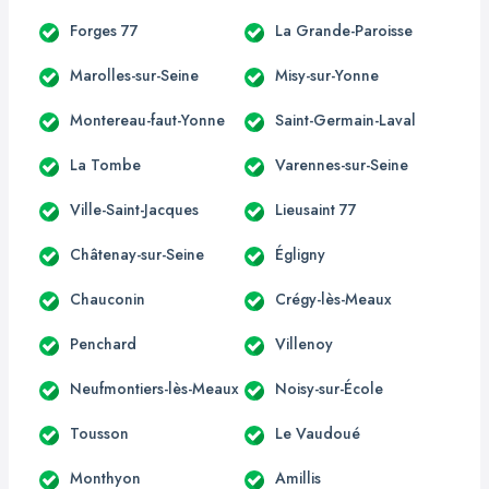
Forges 77
La Grande-Paroisse
Marolles-sur-Seine
Misy-sur-Yonne
Montereau-faut-Yonne
Saint-Germain-Laval
La Tombe
Varennes-sur-Seine
Ville-Saint-Jacques
Lieusaint 77
Châtenay-sur-Seine
Égligny
Chauconin
Crégy-lès-Meaux
Penchard
Villenoy
Neufmontiers-lès-Meaux
Noisy-sur-École
Tousson
Le Vaudoué
Monthyon
Amillis