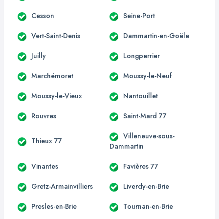
Cesson
Seine-Port
Vert-Saint-Denis
Dammartin-en-Goële
Juilly
Longperrier
Marchémoret
Moussy-le-Neuf
Moussy-le-Vieux
Nantouillet
Rouvres
Saint-Mard 77
Villeneuve-sous-
Thieux 77
Dammartin
Vinantes
Favières 77
Gretz-Armainvilliers
Liverdy-en-Brie
Presles-en-Brie
Tournan-en-Brie