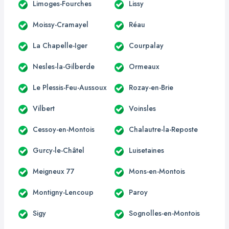
Limoges-Fourches
Lissy
Moissy-Cramayel
Réau
La Chapelle-Iger
Courpalay
Nesles-la-Gilberde
Ormeaux
Le Plessis-Feu-Aussoux
Rozay-en-Brie
Vilbert
Voinsles
Cessoy-en-Montois
Chalautre-la-Reposte
Gurcy-le-Châtel
Luisetaines
Meigneux 77
Mons-en-Montois
Montigny-Lencoup
Paroy
Sigy
Sognolles-en-Montois