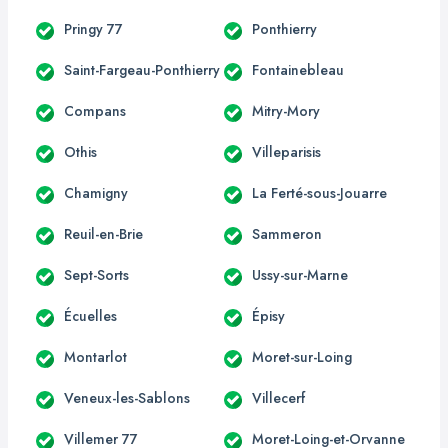
Pringy 77
Ponthierry
Saint-Fargeau-Ponthierry
Fontainebleau
Compans
Mitry-Mory
Othis
Villeparisis
Chamigny
La Ferté-sous-Jouarre
Reuil-en-Brie
Sammeron
Sept-Sorts
Ussy-sur-Marne
Écuelles
Épisy
Montarlot
Moret-sur-Loing
Veneux-les-Sablons
Villecerf
Villemer 77
Moret-Loing-et-Orvanne