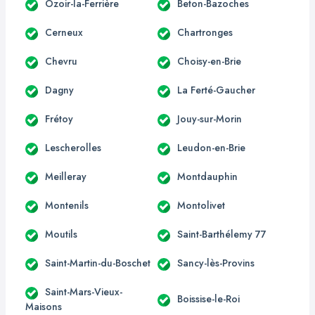
Ozoir-la-Ferrière
Beton-Bazoches
Cerneux
Chartronges
Chevru
Choisy-en-Brie
Dagny
La Ferté-Gaucher
Frétoy
Jouy-sur-Morin
Lescherolles
Leudon-en-Brie
Meilleray
Montdauphin
Montenils
Montolivet
Moutils
Saint-Barthélemy 77
Saint-Martin-du-Boschet
Sancy-lès-Provins
Saint-Mars-Vieux-
Boissise-le-Roi
Maisons