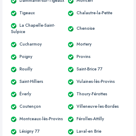
Dammartin-sur-Tigeaux
Mortcerf
Tigeaux
Chalautre-la-Petite
La Chapelle-Saint-
Chenoise
Sulpice
Cucharmoy
Mortery
Poigny
Provins
Rouilly
Saint-Brice 77
Saint-Hilliers
Vulaines-lès-Provins
Éverly
Thoury-Férottes
Coutençon
Villeneuve-les-Bordes
Montceaux-lès-Provins
Férolles-Attilly
Lésigny 77
Laval-en Brie