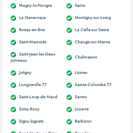
Magny-le-Hongre
Serris
La Genevraye
Montigny-sur-Loing
Roissy-en-Brie
La Celle-sur-Seine
Saint-Mammès
Changis-sur-Marne
Saint-Jean-les-Deux-
Chalmaison
Jumeaux
Jutigny
Lizines
Longueville 77
Sainte-Colombe 77
Saint-Loup-de Naud
Savins
Soisy-Bouy
Jouarre
Signy-Signets
Barbizon