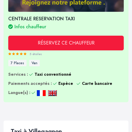
CENTRALE RESERVATION TAXI
Infos chauffeur
RÉSERVEZ CE CHAUFFEUR
5 étoiles
7 Places
Van
Services :
Taxi conventionné
Paiements acceptés :
Espèce
Carte bancaire
Langue(s) :
Taxi à Villegagnon