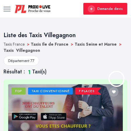
Demande devis
Liste des Taxis Villegagnon
Taxis France
>
Taxis Ile de France
>
Taxis Seine et Marne
>
Taxis Villegagnon
Département 77
Résultat :
Taxi(s)
1
TOP
TAXI CONVENTIONNÉ
7 PLACES