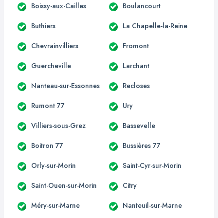
Boissy-aux-Cailles
Boulancourt
Buthiers
La Chapelle-la-Reine
Chevrainvilliers
Fromont
Guercheville
Larchant
Nanteau-sur-Essonnes
Recloses
Rumont 77
Ury
Villiers-sous-Grez
Bassevelle
Boitron 77
Bussières 77
Orly-sur-Morin
Saint-Cyr-sur-Morin
Saint-Ouen-sur-Morin
Citry
Méry-sur-Marne
Nanteuil-sur-Marne