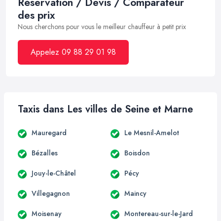
Réservation / Devis / Comparateur
des prix
Nous cherchons pour vous le meilleur chauffeur à petit prix
Appelez 09 88 29 01 98
Taxis dans Les villes de Seine et Marne
Mauregard
Le Mesnil-Amelot
Bézalles
Boisdon
Jouy-le-Châtel
Pécy
Villegagnon
Maincy
Moisenay
Montereau-sur-le-Jard