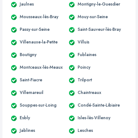
Jaulnes
Montigny-le-Guesdier
Mousseaux-lès-Bray
Mouy-sur-Seine
Passy-sur-Seine
Saint-Sauveur-lès-Bray
Villenauxe-la-Petite
Villuis
Boutigny
Fublaines
Montceaux-lès-Meaux
Poincy
Saint-Fiacre
Trilport
Villemareuil
Chaintreaux
Souppes-sur-Loing
Condé-Sainte-Libiaire
Esbly
Isles-lès-Villenoy
Jablines
Lesches