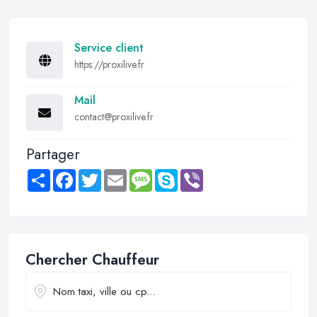
Service client
https://proxilive.fr
Mail
contact@proxilive.fr
Partager
Share
Facebook
Twitter
Email
Message
Skype
Viber
Chercher Chauffeur