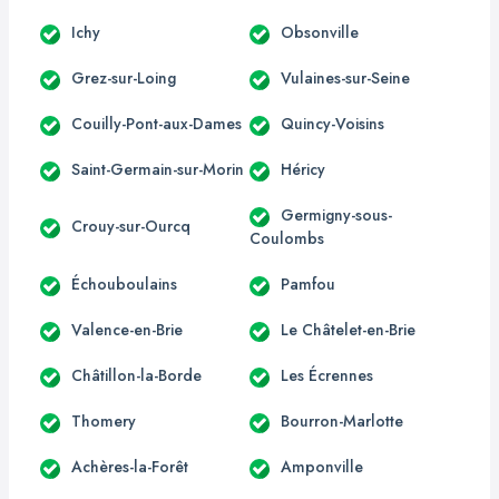
Ichy
Obsonville
Grez-sur-Loing
Vulaines-sur-Seine
Couilly-Pont-aux-Dames
Quincy-Voisins
Saint-Germain-sur-Morin
Héricy
Germigny-sous-
Crouy-sur-Ourcq
Coulombs
Échouboulains
Pamfou
Valence-en-Brie
Le Châtelet-en-Brie
Châtillon-la-Borde
Les Écrennes
Thomery
Bourron-Marlotte
Achères-la-Forêt
Amponville