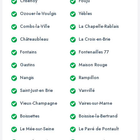
Crisenoy
Fouju
Ozouer-le-Voulgis
Yèbles
Combs-la-Ville
La Chapelle-Rablais
Châteaubleau
La Croix-en-Brie
Fontains
Fontenailles 77
Gastins
Maison Rouge
Nangis
Rampillon
Saint-Just-en Brie
Vanvillé
Vieux-Champagne
Vaires-sur-Marne
Boissettes
Boissise-la-Bertrand
Le Mée-sur-Seine
Le Pavé de Pontault