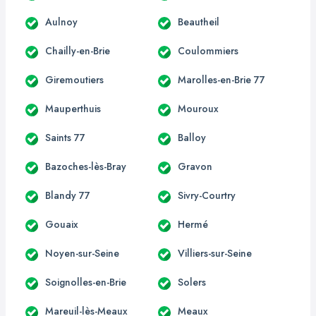
Aulnoy
Beautheil
Chailly-en-Brie
Coulommiers
Giremoutiers
Marolles-en-Brie 77
Mauperthuis
Mouroux
Saints 77
Balloy
Bazoches-lès-Bray
Gravon
Blandy 77
Sivry-Courtry
Gouaix
Hermé
Noyen-sur-Seine
Villiers-sur-Seine
Soignolles-en-Brie
Solers
Mareuil-lès-Meaux
Meaux