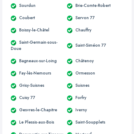
Sourdun
Brie-Comte-Robert
Coubert
Servon 77
Boissy-le-Châtel
Chauffry
Saint-Germain-sous-
Saint-Siméon 77
Doue
Bagneaux-sur-Loing
Châtenoy
Fay-lès-Nemours
Ormesson
Grisy-Suisnes
Suisnes
Cuisy 77
Forfry
Gesvres-le-Chapitre
Iverny
Le Plessis-aux-Bois
Saint-Soupplets