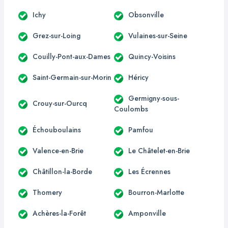
Ichy
Obsonville
Grez-sur-Loing
Vulaines-sur-Seine
Couilly-Pont-aux-Dames
Quincy-Voisins
Saint-Germain-sur-Morin
Héricy
Germigny-sous-
Crouy-sur-Ourcq
Coulombs
Échouboulains
Pamfou
Valence-en-Brie
Le Châtelet-en-Brie
Châtillon-la-Borde
Les Écrennes
Thomery
Bourron-Marlotte
Achères-la-Forêt
Amponville