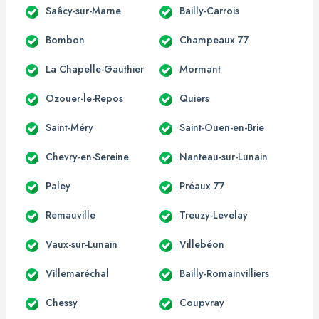
Saâcy-sur-Marne
Bailly-Carrois
Bombon
Champeaux 77
La Chapelle-Gauthier
Mormant
Ozouer-le-Repos
Quiers
Saint-Méry
Saint-Ouen-en-Brie
Chevry-en-Sereine
Nanteau-sur-Lunain
Paley
Préaux 77
Remauville
Treuzy-Levelay
Vaux-sur-Lunain
Villebéon
Villemaréchal
Bailly-Romainvilliers
Chessy
Coupvray