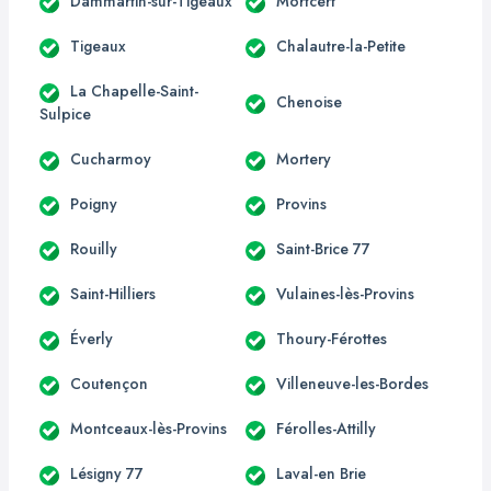
Dammartin-sur-Tigeaux
Mortcerf
Tigeaux
Chalautre-la-Petite
La Chapelle-Saint-
Chenoise
Sulpice
Cucharmoy
Mortery
Poigny
Provins
Rouilly
Saint-Brice 77
Saint-Hilliers
Vulaines-lès-Provins
Éverly
Thoury-Férottes
Coutençon
Villeneuve-les-Bordes
Montceaux-lès-Provins
Férolles-Attilly
Lésigny 77
Laval-en Brie