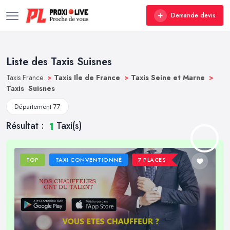
Demande devis
Liste des Taxis Suisnes
Taxis France
>
Taxis Ile de France
>
Taxis Seine et Marne
>
Taxis Suisnes
Département 77
Résultat :
Taxi(s)
1
TOP
TAXI CONVENTIONNÉ
7 PLACES