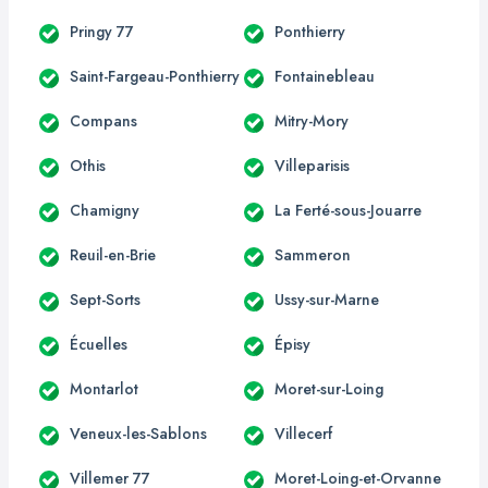
Pringy 77
Ponthierry
Saint-Fargeau-Ponthierry
Fontainebleau
Compans
Mitry-Mory
Othis
Villeparisis
Chamigny
La Ferté-sous-Jouarre
Reuil-en-Brie
Sammeron
Sept-Sorts
Ussy-sur-Marne
Écuelles
Épisy
Montarlot
Moret-sur-Loing
Veneux-les-Sablons
Villecerf
Villemer 77
Moret-Loing-et-Orvanne