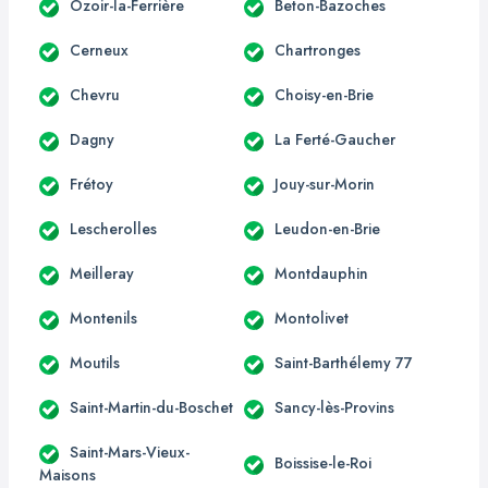
Ozoir-la-Ferrière
Beton-Bazoches
Cerneux
Chartronges
Chevru
Choisy-en-Brie
Dagny
La Ferté-Gaucher
Frétoy
Jouy-sur-Morin
Lescherolles
Leudon-en-Brie
Meilleray
Montdauphin
Montenils
Montolivet
Moutils
Saint-Barthélemy 77
Saint-Martin-du-Boschet
Sancy-lès-Provins
Saint-Mars-Vieux-
Boissise-le-Roi
Maisons