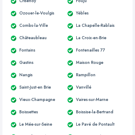
Crisenoy
Fouju
Ozouer-le-Voulgis
Yèbles
Combs-la-Ville
La Chapelle-Rablais
Châteaubleau
La Croix-en-Brie
Fontains
Fontenailles 77
Gastins
Maison Rouge
Nangis
Rampillon
Saint-Just-en Brie
Vanvillé
Vieux-Champagne
Vaires-sur-Marne
Boissettes
Boissise-la-Bertrand
Le Mée-sur-Seine
Le Pavé de Pontault