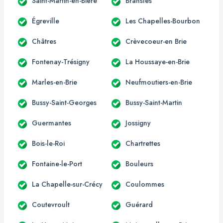
Saint-Martin-en-Bière
Bransles
Égreville
Les Chapelles-Bourbon
Châtres
Crèvecoeur-en Brie
Fontenay-Trésigny
La Houssaye-en-Brie
Marles-en-Brie
Neufmoutiers-en-Brie
Bussy-Saint-Georges
Bussy-Saint-Martin
Guermantes
Jossigny
Bois-le-Roi
Chartrettes
Fontaine-le-Port
Bouleurs
La Chapelle-sur-Crécy
Coulommes
Coutevroult
Guérard