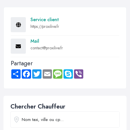
Service client
https://proxilive.fr
Mail
contact@proxilive.fr
Partager
Share
Facebook
Twitter
Email
Message
Skype
Viber
Chercher Chauffeur