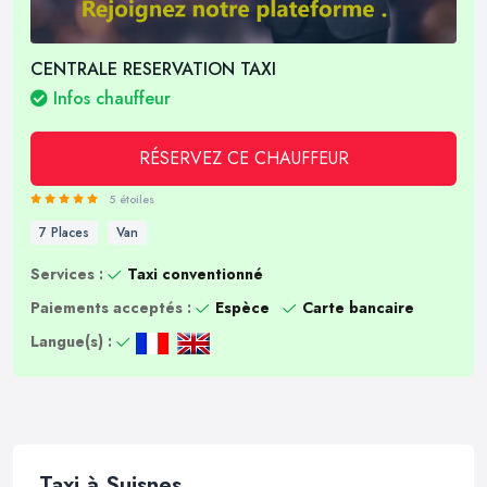
CENTRALE RESERVATION TAXI
Infos chauffeur
RÉSERVEZ CE CHAUFFEUR
5 étoiles
7 Places
Van
Services :
Taxi conventionné
Paiements acceptés :
Espèce
Carte bancaire
Langue(s) :
Taxi à Suisnes