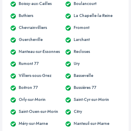
Boissy-aux-Cailles
Boulancourt
Buthiers
La Chapelle-la-Reine
Chevrainvilliers
Fromont
Guercheville
Larchant
Nanteau-sur-Essonnes
Recloses
Rumont 77
Ury
Villiers-sous-Grez
Bassevelle
Boitron 77
Bussières 77
Orly-sur-Morin
Saint-Cyr-sur-Morin
Saint-Ouen-sur-Morin
Citry
Méry-sur-Marne
Nanteuil-sur-Marne