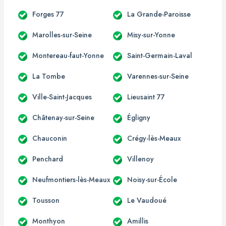
Forges 77
La Grande-Paroisse
Marolles-sur-Seine
Misy-sur-Yonne
Montereau-faut-Yonne
Saint-Germain-Laval
La Tombe
Varennes-sur-Seine
Ville-Saint-Jacques
Lieusaint 77
Châtenay-sur-Seine
Égligny
Chauconin
Crégy-lès-Meaux
Penchard
Villenoy
Neufmontiers-lès-Meaux
Noisy-sur-École
Tousson
Le Vaudoué
Monthyon
Amillis