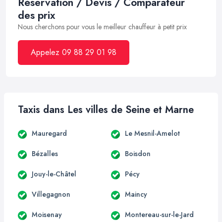
Réservation / Devis / Comparateur
des prix
Nous cherchons pour vous le meilleur chauffeur à petit prix
Appelez 09 88 29 01 98
Taxis dans Les villes de Seine et Marne
Mauregard
Le Mesnil-Amelot
Bézalles
Boisdon
Jouy-le-Châtel
Pécy
Villegagnon
Maincy
Moisenay
Montereau-sur-le-Jard