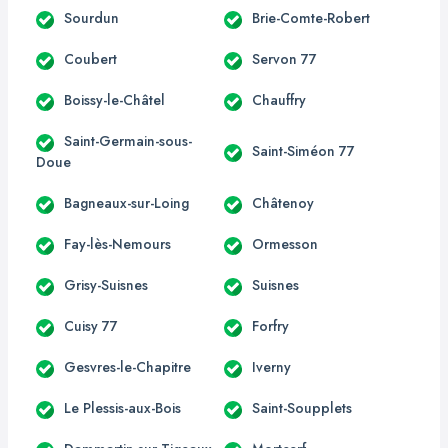
Sourdun
Brie-Comte-Robert
Coubert
Servon 77
Boissy-le-Châtel
Chauffry
Saint-Germain-sous-
Saint-Siméon 77
Doue
Bagneaux-sur-Loing
Châtenoy
Fay-lès-Nemours
Ormesson
Grisy-Suisnes
Suisnes
Cuisy 77
Forfry
Gesvres-le-Chapitre
Iverny
Le Plessis-aux-Bois
Saint-Soupplets