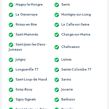
Magny-le-Hongre
Serris
La Genevraye
Montigny-sur-Loing
Roissy-en-Brie
La Celle-sur-Seine
Saint-Mammès
Changis-sur-Marne
Saint-Jean-les-Deux-
Chalmaison
Jumeaux
Jutigny
Lizines
Longueville 77
Sainte-Colombe 77
Saint-Loup-de Naud
Savins
Soisy-Bouy
Jouarre
Signy-Signets
Barbizon