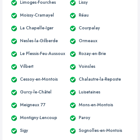
Limoges-Fourches
Lissy
Moissy-Cramayel
Réau
La Chapelle-Iger
Courpalay
Nesles-la-Gilberde
Ormeaux
Le Plessis-Feu-Aussoux
Rozay-en-Brie
Vilbert
Voinsles
Cessoy-en-Montois
Chalautre-la-Reposte
Gurcy-le-Châtel
Luisetaines
Meigneux 77
Mons-en-Montois
Montigny-Lencoup
Paroy
Sigy
Sognolles-en-Montois