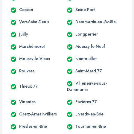
Cesson
Seine-Port
Vert-Saint-Denis
Dammartin-en-Goële
Juilly
Longperrier
Marchémoret
Moussy-le-Neuf
Moussy-le-Vieux
Nantouillet
Rouvres
Saint-Mard 77
Villeneuve-sous-
Thieux 77
Dammartin
Vinantes
Favières 77
Gretz-Armainvilliers
Liverdy-en-Brie
Presles-en-Brie
Tournan-en-Brie