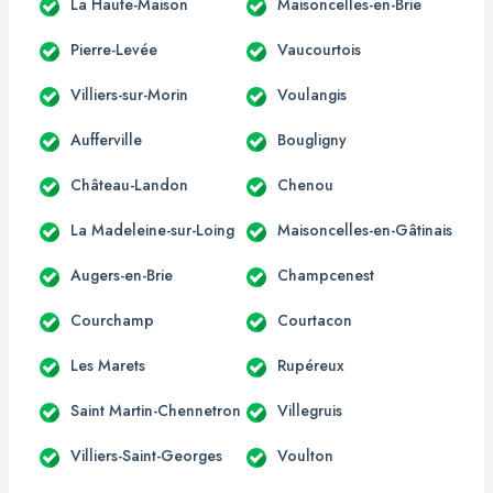
La Haute-Maison
Maisoncelles-en-Brie
Pierre-Levée
Vaucourtois
Villiers-sur-Morin
Voulangis
Aufferville
Bougligny
Château-Landon
Chenou
La Madeleine-sur-Loing
Maisoncelles-en-Gâtinais
Augers-en-Brie
Champcenest
Courchamp
Courtacon
Les Marets
Rupéreux
Saint Martin-Chennetron
Villegruis
Villiers-Saint-Georges
Voulton