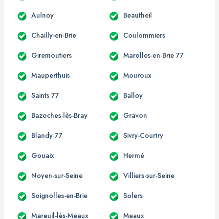
Aulnoy
Beautheil
Chailly-en-Brie
Coulommiers
Giremoutiers
Marolles-en-Brie 77
Mauperthuis
Mouroux
Saints 77
Balloy
Bazoches-lès-Bray
Gravon
Blandy 77
Sivry-Courtry
Gouaix
Hermé
Noyen-sur-Seine
Villiers-sur-Seine
Soignolles-en-Brie
Solers
Mareuil-lès-Meaux
Meaux