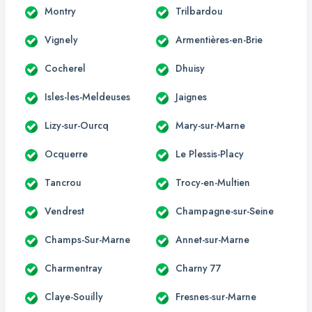
Montry
Trilbardou
Vignely
Armentières-en-Brie
Cocherel
Dhuisy
Isles-les-Meldeuses
Jaignes
Lizy-sur-Ourcq
Mary-sur-Marne
Ocquerre
Le Plessis-Placy
Tancrou
Trocy-en-Multien
Vendrest
Champagne-sur-Seine
Champs-Sur-Marne
Annet-sur-Marne
Charmentray
Charny 77
Claye-Souilly
Fresnes-sur-Marne