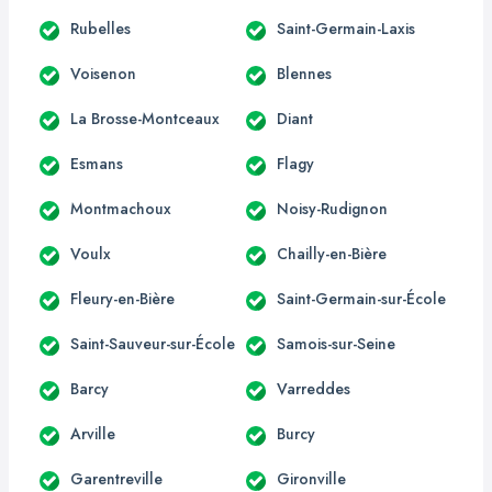
Rubelles
Saint-Germain-Laxis
Voisenon
Blennes
La Brosse-Montceaux
Diant
Esmans
Flagy
Montmachoux
Noisy-Rudignon
Voulx
Chailly-en-Bière
Fleury-en-Bière
Saint-Germain-sur-École
Saint-Sauveur-sur-École
Samois-sur-Seine
Barcy
Varreddes
Arville
Burcy
Garentreville
Gironville