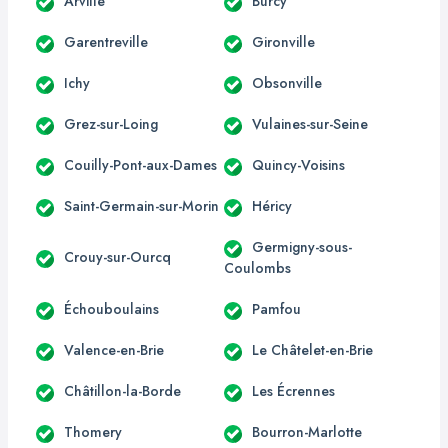
Arville
Burcy
Garentreville
Gironville
Ichy
Obsonville
Grez-sur-Loing
Vulaines-sur-Seine
Couilly-Pont-aux-Dames
Quincy-Voisins
Saint-Germain-sur-Morin
Héricy
Germigny-sous-
Crouy-sur-Ourcq
Coulombs
Échouboulains
Pamfou
Valence-en-Brie
Le Châtelet-en-Brie
Châtillon-la-Borde
Les Écrennes
Thomery
Bourron-Marlotte