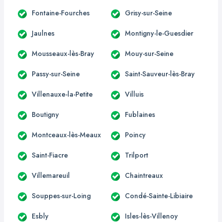
Fontaine-Fourches
Grisy-sur-Seine
Jaulnes
Montigny-le-Guesdier
Mousseaux-lès-Bray
Mouy-sur-Seine
Passy-sur-Seine
Saint-Sauveur-lès-Bray
Villenauxe-la-Petite
Villuis
Boutigny
Fublaines
Montceaux-lès-Meaux
Poincy
Saint-Fiacre
Trilport
Villemareuil
Chaintreaux
Souppes-sur-Loing
Condé-Sainte-Libiaire
Esbly
Isles-lès-Villenoy