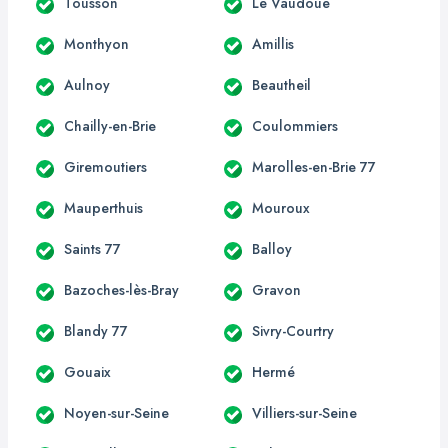
Tousson
Le Vaudoué
Monthyon
Amillis
Aulnoy
Beautheil
Chailly-en-Brie
Coulommiers
Giremoutiers
Marolles-en-Brie 77
Mauperthuis
Mouroux
Saints 77
Balloy
Bazoches-lès-Bray
Gravon
Blandy 77
Sivry-Courtry
Gouaix
Hermé
Noyen-sur-Seine
Villiers-sur-Seine