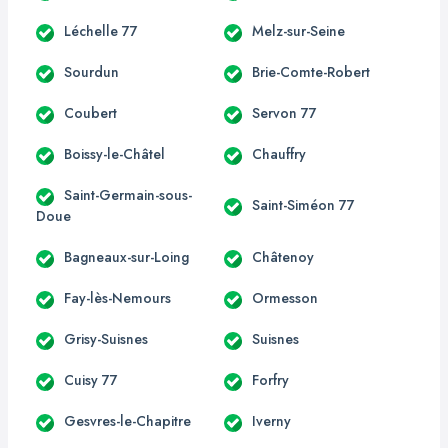
Léchelle 77
Melz-sur-Seine
Sourdun
Brie-Comte-Robert
Coubert
Servon 77
Boissy-le-Châtel
Chauffry
Saint-Germain-sous-
Saint-Siméon 77
Doue
Bagneaux-sur-Loing
Châtenoy
Fay-lès-Nemours
Ormesson
Grisy-Suisnes
Suisnes
Cuisy 77
Forfry
Gesvres-le-Chapitre
Iverny