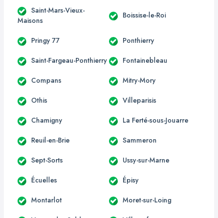
Saint-Mars-Vieux-
Boissise-le-Roi
Maisons
Pringy 77
Ponthierry
Saint-Fargeau-Ponthierry
Fontainebleau
Compans
Mitry-Mory
Othis
Villeparisis
Chamigny
La Ferté-sous-Jouarre
Reuil-en-Brie
Sammeron
Sept-Sorts
Ussy-sur-Marne
Écuelles
Épisy
Montarlot
Moret-sur-Loing