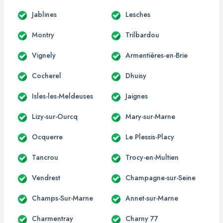
Jablines
Lesches
Montry
Trilbardou
Vignely
Armentières-en-Brie
Cocherel
Dhuisy
Isles-les-Meldeuses
Jaignes
Lizy-sur-Ourcq
Mary-sur-Marne
Ocquerre
Le Plessis-Placy
Tancrou
Trocy-en-Multien
Vendrest
Champagne-sur-Seine
Champs-Sur-Marne
Annet-sur-Marne
Charmentray
Charny 77