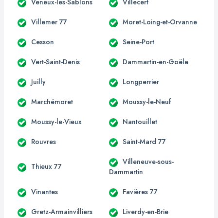
Veneux-les-Sablons
Villecerf
Villemer 77
Moret-Loing-et-Orvanne
Cesson
Seine-Port
Vert-Saint-Denis
Dammartin-en-Goële
Juilly
Longperrier
Marchémoret
Moussy-le-Neuf
Moussy-le-Vieux
Nantouillet
Rouvres
Saint-Mard 77
Villeneuve-sous-
Thieux 77
Dammartin
Vinantes
Favières 77
Gretz-Armainvilliers
Liverdy-en-Brie