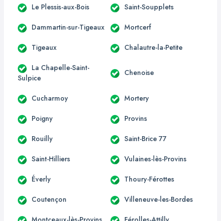
Le Plessis-aux-Bois
Saint-Soupplets
Dammartin-sur-Tigeaux
Mortcerf
Tigeaux
Chalautre-la-Petite
La Chapelle-Saint-
Chenoise
Sulpice
Cucharmoy
Mortery
Poigny
Provins
Rouilly
Saint-Brice 77
Saint-Hilliers
Vulaines-lès-Provins
Éverly
Thoury-Férottes
Coutençon
Villeneuve-les-Bordes
Montceaux-lès-Provins
Férolles-Attilly