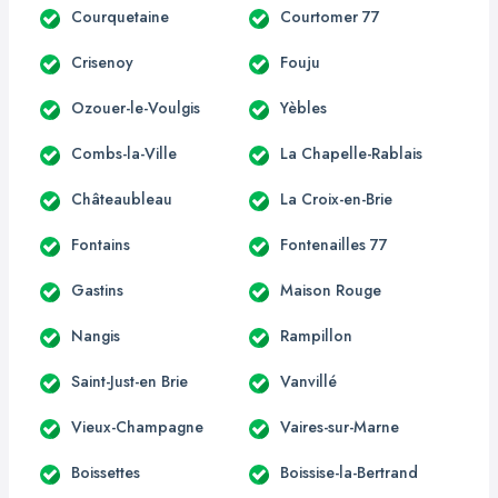
Courquetaine
Courtomer 77
Crisenoy
Fouju
Ozouer-le-Voulgis
Yèbles
Combs-la-Ville
La Chapelle-Rablais
Châteaubleau
La Croix-en-Brie
Fontains
Fontenailles 77
Gastins
Maison Rouge
Nangis
Rampillon
Saint-Just-en Brie
Vanvillé
Vieux-Champagne
Vaires-sur-Marne
Boissettes
Boissise-la-Bertrand