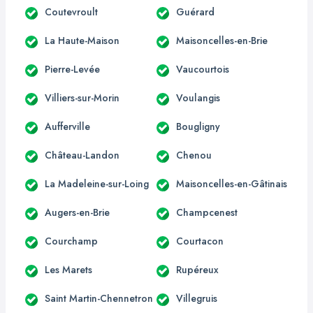
Coutevroult
Guérard
La Haute-Maison
Maisoncelles-en-Brie
Pierre-Levée
Vaucourtois
Villiers-sur-Morin
Voulangis
Aufferville
Bougligny
Château-Landon
Chenou
La Madeleine-sur-Loing
Maisoncelles-en-Gâtinais
Augers-en-Brie
Champcenest
Courchamp
Courtacon
Les Marets
Rupéreux
Saint Martin-Chennetron
Villegruis