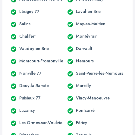
Lésigny 77
Laval-en Brie
Salins
May-en-Multien
Chalifert
Montévrain
Vaudoy-en-Brie
Darvault
Montcourt-Fromonville
Nemours
Nonville 77
Saint-Pierre-lès-Nemours
Douy-la-Ramée
Marcilly
Puisieux 77
Vincy-Manoeuvre
Luzancy
Pontcarré
Les Ormes-sur-Voulzie
Féricy
Pézarches
Touquin