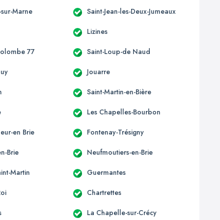
-sur-Marne
Saint-Jean-les-Deux-Jumeaux
Lizines
Colombe 77
Saint-Loup-de Naud
ouy
Jouarre
n
Saint-Martin-en-Bière
e
Les Chapelles-Bourbon
eur-en Brie
Fontenay-Trésigny
n-Brie
Neufmoutiers-en-Brie
int-Martin
Guermantes
Roi
Chartrettes
s
La Chapelle-sur-Crécy