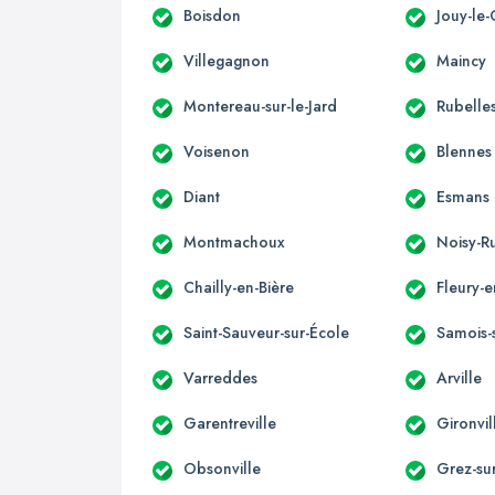
Boisdon
Jouy-le-
Villegagnon
Maincy
Montereau-sur-le-Jard
Rubelle
Voisenon
Blennes
Diant
Esmans
Montmachoux
Noisy-R
Chailly-en-Bière
Fleury-e
Saint-Sauveur-sur-École
Samois-
Varreddes
Arville
Garentreville
Gironvil
Obsonville
Grez-su