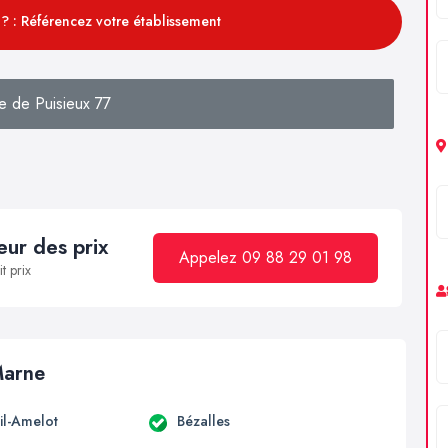
? : Référencez votre établissement
e de Puisieux 77
ur des prix
Appelez 09 88 29 01 98
t prix
Marne
il-Amelot
Bézalles