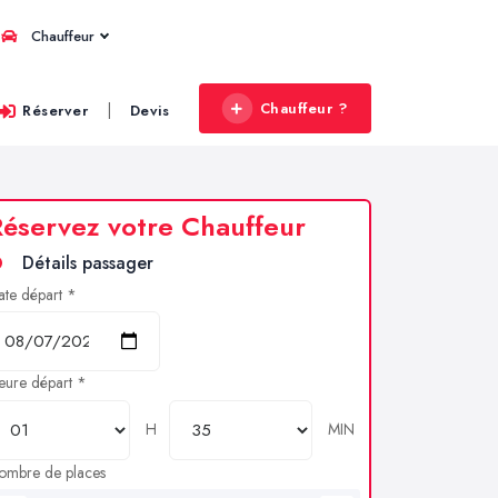
Chauffeur
Chauffeur ?
|
Réserver
Devis
éservez votre Chauffeur
Détails passager
ate départ *
eure départ *
H
MIN
ombre de places