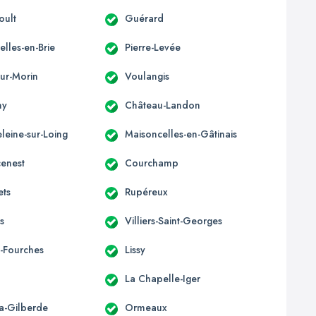
oult
Guérard
lles-en-Brie
Pierre-Levée
-sur-Morin
Voulangis
ny
Château-Landon
leine-sur-Loing
Maisoncelles-en-Gâtinais
enest
Courchamp
ets
Rupéreux
is
Villiers-Saint-Georges
-Fourches
Lissy
La Chapelle-Iger
la-Gilberde
Ormeaux