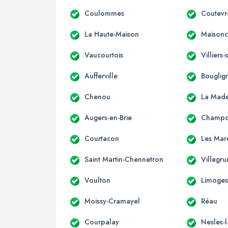
Coulommes
Coutevr
La Haute-Maison
Maisonce
Vaucourtois
Villiers
Aufferville
Bouglig
Chenou
La Made
Augers-en-Brie
Champc
Courtacon
Les Mar
Saint Martin-Chennetron
Villegru
Voulton
Limoges
Moissy-Cramayel
Réau
Courpalay
Nesles-