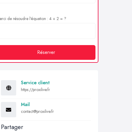
rci de résoudre l'équation : 4 + 2 = ?
Réserver
Service client
https://proxilive.fr
Mail
contact@proxilive.fr
Partager