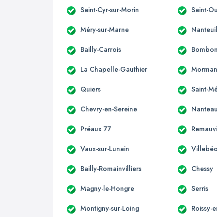
Saint-Cyr-sur-Morin
Saint-O
Méry-sur-Marne
Nanteui
Bailly-Carrois
Bombo
La Chapelle-Gauthier
Morman
Quiers
Saint-M
Chevry-en-Sereine
Nanteau
Préaux 77
Remauvi
Vaux-sur-Lunain
Villebé
Bailly-Romainvilliers
Chessy
Magny-le-Hongre
Serris
Montigny-sur-Loing
Roissy-e