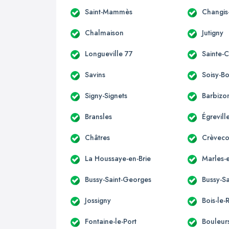
Saint-Mammès
Changis
Chalmaison
Jutigny
Longueville 77
Sainte-
Savins
Soisy-B
Signy-Signets
Barbizo
Bransles
Égrevill
Châtres
Crèveco
La Houssaye-en-Brie
Marles-e
Bussy-Saint-Georges
Bussy-Sa
Jossigny
Bois-le-
Fontaine-le-Port
Bouleur