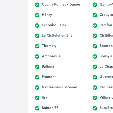
Couilly-Pont-aux-Dames
Quincy-
Héricy
Crouy-s
Échouboulains
Pamfou
Le Châtelet-en-Brie
Châtillo
Thomery
Bourron
Amponville
Boissy-a
Buthiers
La Chap
Fromont
Guerche
Nanteau-sur-Essonnes
Reclose
Ury
Villiers
Boitron 77
Bussière