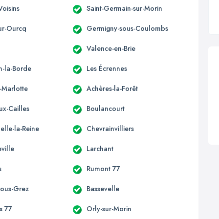
Voisins
Saint-Germain-sur-Morin
ur-Ourcq
Germigny-sous-Coulombs
Valence-en-Brie
n-la-Borde
Les Écrennes
-Marlotte
Achères-la-Forêt
ux-Cailles
Boulancourt
elle-la-Reine
Chevrainvilliers
ville
Larchant
s
Rumont 77
-sous-Grez
Bassevelle
s 77
Orly-sur-Morin