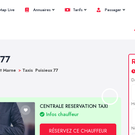
ap Live
Annuaires
Tarifs
Passager
 77
R
et Marne
>
Taxis Puisieux 77
D
H
CENTRALE RESERVATION TAXI
Infos chauffeur
N
RÉSERVEZ CE CHAUFFEUR