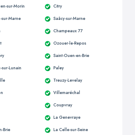
uen-sur-Morin
Citry
l-sur-Marne
Saâcy-sur-Marne
n
Champeaux 77
t
Ozouer-le-Repos
éry
Saint-Ouen-en-Brie
-sur-Lunain
Paley
lle
Treuzy-Levelay
on
Villemaréchal
Coupvray
La Genevraye
n-Brie
La Celle-sur-Seine