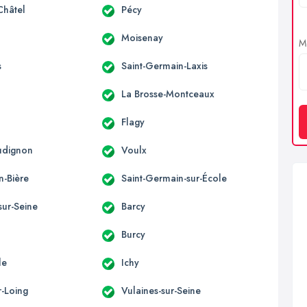
Châtel
Pécy
Moisenay
Me
s
Saint-Germain-Laxis
La Brosse-Montceaux
Flagy
udignon
Voulx
n-Bière
Saint-Germain-sur-École
sur-Seine
Barcy
Burcy
le
Ichy
r-Loing
Vulaines-sur-Seine