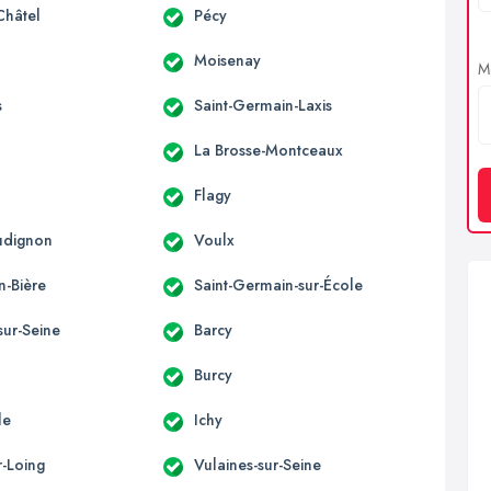
Châtel
Pécy
Moisenay
Me
s
Saint-Germain-Laxis
La Brosse-Montceaux
Flagy
udignon
Voulx
n-Bière
Saint-Germain-sur-École
sur-Seine
Barcy
Burcy
le
Ichy
r-Loing
Vulaines-sur-Seine