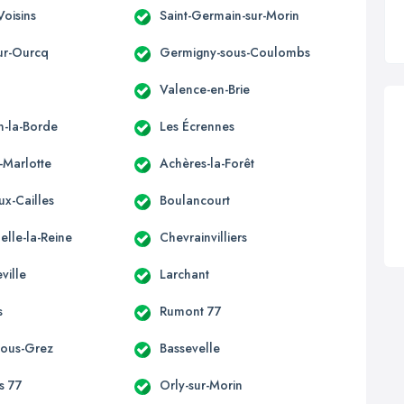
Voisins
Saint-Germain-sur-Morin
ur-Ourcq
Germigny-sous-Coulombs
Valence-en-Brie
n-la-Borde
Les Écrennes
-Marlotte
Achères-la-Forêt
ux-Cailles
Boulancourt
elle-la-Reine
Chevrainvilliers
ville
Larchant
s
Rumont 77
-sous-Grez
Bassevelle
s 77
Orly-sur-Morin