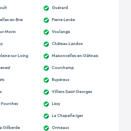
oult
Guérard
lles-en-Brie
Pierre-Levée
-sur-Morin
Voulangis
ny
Château-Landon
leine-sur-Loing
Maisoncelles-en-Gâtinais
enest
Courchamp
ets
Rupéreux
is
Villiers-Saint-Georges
-Fourches
Lissy
La Chapelle-Iger
la-Gilberde
Ormeaux