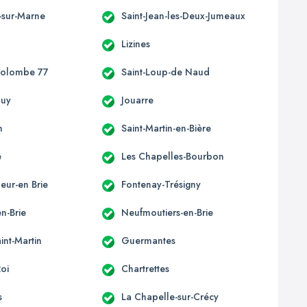
-sur-Marne
Saint-Jean-les-Deux-Jumeaux
Lizines
Colombe 77
Saint-Loup-de Naud
ouy
Jouarre
n
Saint-Martin-en-Bière
e
Les Chapelles-Bourbon
eur-en Brie
Fontenay-Trésigny
n-Brie
Neufmoutiers-en-Brie
int-Martin
Guermantes
Roi
Chartrettes
s
La Chapelle-sur-Crécy