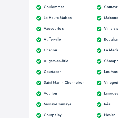
Coulommes
Coutevr
La Haute-Maison
Maisonce
Vaucourtois
Villiers
Aufferville
Bouglig
Chenou
La Made
Augers-en-Brie
Champc
Courtacon
Les Mar
Saint Martin-Chennetron
Villegru
Voulton
Limoges
Moissy-Cramayel
Réau
Courpalay
Nesles-