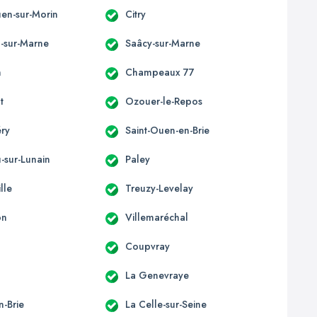
uen-sur-Morin
Citry
l-sur-Marne
Saâcy-sur-Marne
n
Champeaux 77
t
Ozouer-le-Repos
éry
Saint-Ouen-en-Brie
-sur-Lunain
Paley
lle
Treuzy-Levelay
on
Villemaréchal
Coupvray
La Genevraye
n-Brie
La Celle-sur-Seine