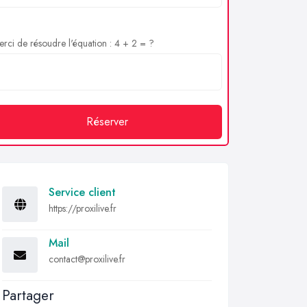
rci de résoudre l'équation : 4 + 2 = ?
Réserver
Service client
https://proxilive.fr
Mail
contact@proxilive.fr
Partager