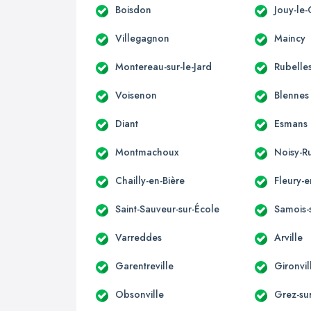
Boisdon
Jouy-le-
Villegagnon
Maincy
Montereau-sur-le-Jard
Rubelle
Voisenon
Blennes
Diant
Esmans
Montmachoux
Noisy-R
Chailly-en-Bière
Fleury-e
Saint-Sauveur-sur-École
Samois-
Varreddes
Arville
Garentreville
Gironvil
Obsonville
Grez-su