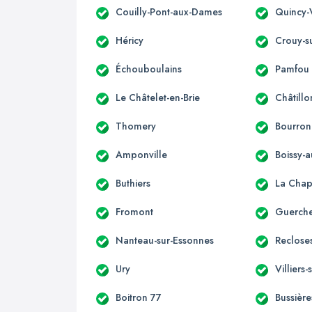
Couilly-Pont-aux-Dames
Quincy-
Héricy
Crouy-s
Échouboulains
Pamfou
Le Châtelet-en-Brie
Châtillo
Thomery
Bourron
Amponville
Boissy-a
Buthiers
La Chap
Fromont
Guerche
Nanteau-sur-Essonnes
Reclose
Ury
Villiers
Boitron 77
Bussière