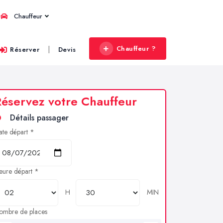
Chauffeur
Chauffeur ?
|
Réserver
Devis
éservez votre Chauffeur
Détails passager
ate départ *
eure départ *
H
MIN
ombre de places