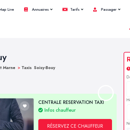
ap Live
Annuaires
Tarifs
Passager
uy
R
et Marne
>
Taxis Soisy-Bouy
D
H
CENTRALE RESERVATION TAXI
Infos chauffeur
N
RÉSERVEZ CE CHAUFFEUR