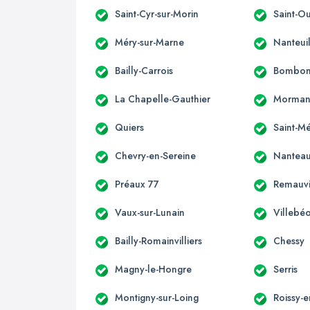
Saint-Cyr-sur-Morin
Saint-O
Méry-sur-Marne
Nanteui
Bailly-Carrois
Bombo
La Chapelle-Gauthier
Morman
Quiers
Saint-M
Chevry-en-Sereine
Nanteau
Préaux 77
Remauvi
Vaux-sur-Lunain
Villebé
Bailly-Romainvilliers
Chessy
Magny-le-Hongre
Serris
Montigny-sur-Loing
Roissy-e