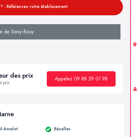
? : Référencez votre établissement
e de Soisy-Bouy
ur des prix
Appelez 09 88 29 01 98
t prix
Marne
il-Amelot
Bézalles