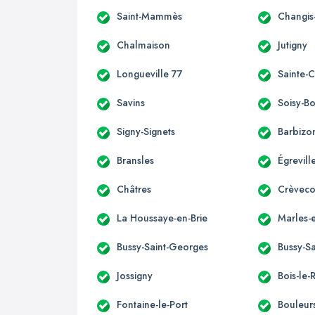
Saint-Mammès
Changis
Chalmaison
Jutigny
Longueville 77
Sainte-
Savins
Soisy-B
Signy-Signets
Barbizo
Bransles
Égrevill
Châtres
Crèveco
La Houssaye-en-Brie
Marles-e
Bussy-Saint-Georges
Bussy-Sa
Jossigny
Bois-le-
Fontaine-le-Port
Bouleur