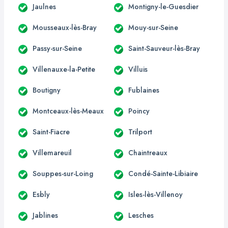
Jaulnes
Montigny-le-Guesdier
Mousseaux-lès-Bray
Mouy-sur-Seine
Passy-sur-Seine
Saint-Sauveur-lès-Bray
Villenauxe-la-Petite
Villuis
Boutigny
Fublaines
Montceaux-lès-Meaux
Poincy
Saint-Fiacre
Trilport
Villemareuil
Chaintreaux
Souppes-sur-Loing
Condé-Sainte-Libiaire
Esbly
Isles-lès-Villenoy
Jablines
Lesches