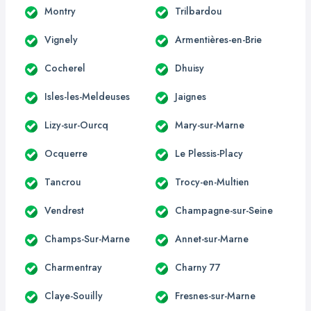
Montry
Trilbardou
Vignely
Armentières-en-Brie
Cocherel
Dhuisy
Isles-les-Meldeuses
Jaignes
Lizy-sur-Ourcq
Mary-sur-Marne
Ocquerre
Le Plessis-Placy
Tancrou
Trocy-en-Multien
Vendrest
Champagne-sur-Seine
Champs-Sur-Marne
Annet-sur-Marne
Charmentray
Charny 77
Claye-Souilly
Fresnes-sur-Marne