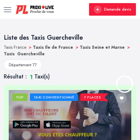
Demande devis
Liste des Taxis Guercheville
Taxis France
>
Taxis Ile de France
>
Taxis Seine et Marne
>
Taxis Guercheville
Département 77
Résultat :
Taxi(s)
1
TOP
TAXI CONVENTIONNÉ
7 PLACES