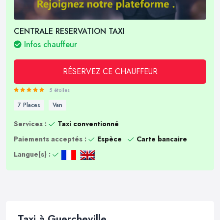
CENTRALE RESERVATION TAXI
Infos chauffeur
RÉSERVEZ CE CHAUFFEUR
5 étoiles
7 Places
Van
Services :
Taxi conventionné
Paiements acceptés :
Espèce
Carte bancaire
Langue(s) :
Taxi à Guercheville