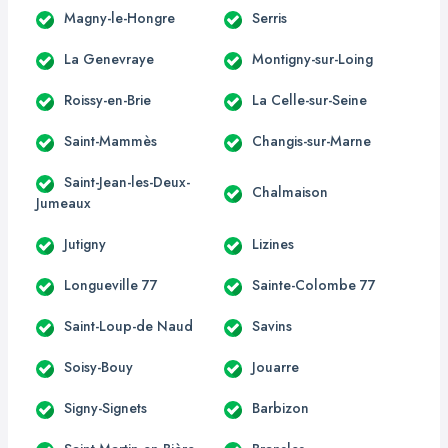
Magny-le-Hongre
Serris
La Genevraye
Montigny-sur-Loing
Roissy-en-Brie
La Celle-sur-Seine
Saint-Mammès
Changis-sur-Marne
Saint-Jean-les-Deux-
Chalmaison
Jumeaux
Jutigny
Lizines
Longueville 77
Sainte-Colombe 77
Saint-Loup-de Naud
Savins
Soisy-Bouy
Jouarre
Signy-Signets
Barbizon