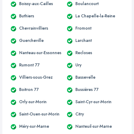
Boissy-aux-Cailles
Boulancourt
Buthiers
La Chapelle-la-Reine
Chevrainvilliers
Fromont
Guercheville
Larchant
Nanteau-sur-Essonnes
Recloses
Rumont 77
Ury
Villiers-sous-Grez
Bassevelle
Boitron 77
Bussières 77
Orly-sur-Morin
Saint-Cyr-sur-Morin
Saint-Ouen-sur-Morin
Citry
Méry-sur-Marne
Nanteuil-sur-Marne