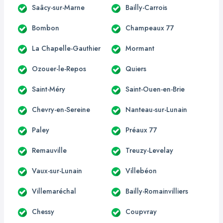
Saâcy-sur-Marne
Bailly-Carrois
Bombon
Champeaux 77
La Chapelle-Gauthier
Mormant
Ozouer-le-Repos
Quiers
Saint-Méry
Saint-Ouen-en-Brie
Chevry-en-Sereine
Nanteau-sur-Lunain
Paley
Préaux 77
Remauville
Treuzy-Levelay
Vaux-sur-Lunain
Villebéon
Villemaréchal
Bailly-Romainvilliers
Chessy
Coupvray