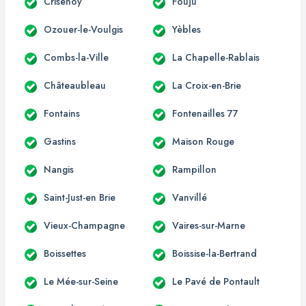
Crisenoy
Fouju
Ozouer-le-Voulgis
Yèbles
Combs-la-Ville
La Chapelle-Rablais
Châteaubleau
La Croix-en-Brie
Fontains
Fontenailles 77
Gastins
Maison Rouge
Nangis
Rampillon
Saint-Just-en Brie
Vanvillé
Vieux-Champagne
Vaires-sur-Marne
Boissettes
Boissise-la-Bertrand
Le Mée-sur-Seine
Le Pavé de Pontault