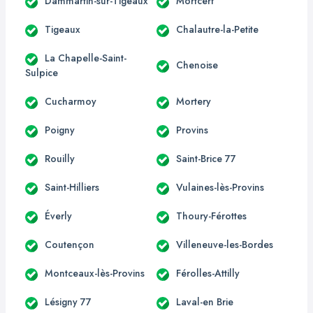
Dammartin-sur-Tigeaux
Mortcerf
Tigeaux
Chalautre-la-Petite
La Chapelle-Saint-
Chenoise
Sulpice
Cucharmoy
Mortery
Poigny
Provins
Rouilly
Saint-Brice 77
Saint-Hilliers
Vulaines-lès-Provins
Éverly
Thoury-Férottes
Coutençon
Villeneuve-les-Bordes
Montceaux-lès-Provins
Férolles-Attilly
Lésigny 77
Laval-en Brie