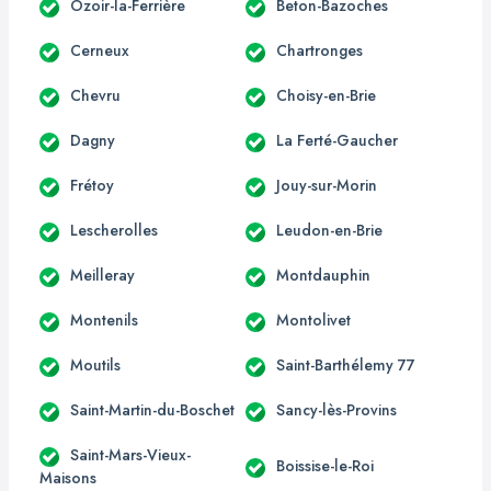
Ozoir-la-Ferrière
Beton-Bazoches
Cerneux
Chartronges
Chevru
Choisy-en-Brie
Dagny
La Ferté-Gaucher
Frétoy
Jouy-sur-Morin
Lescherolles
Leudon-en-Brie
Meilleray
Montdauphin
Montenils
Montolivet
Moutils
Saint-Barthélemy 77
Saint-Martin-du-Boschet
Sancy-lès-Provins
Saint-Mars-Vieux-
Boissise-le-Roi
Maisons