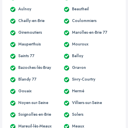
Aulnoy
Beautheil
Chailly-en-Brie
Coulommiers
Giremoutiers
Marolles-en-Brie 77
Mauperthuis
Mouroux
Saints 77
Balloy
Bazoches-lès-Bray
Gravon
Blandy 77
Sivry-Courtry
Gouaix
Hermé
Noyen-sur-Seine
Villiers-sur-Seine
Soignolles-en-Brie
Solers
Mareuil-lès-Meaux
Meaux