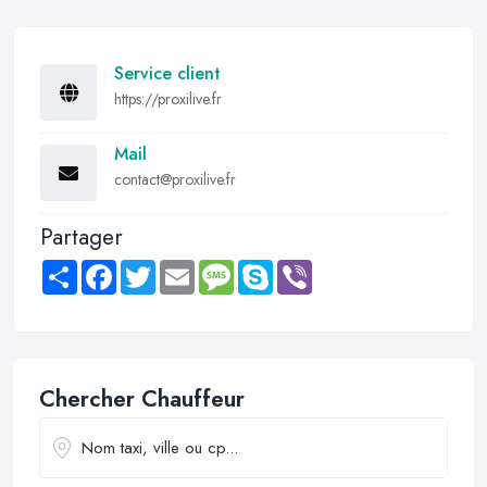
Service client
https://proxilive.fr
Mail
contact@proxilive.fr
Partager
Share
Facebook
Twitter
Email
Message
Skype
Viber
Chercher Chauffeur