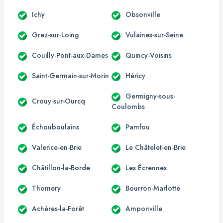
Ichy
Obsonville
Grez-sur-Loing
Vulaines-sur-Seine
Couilly-Pont-aux-Dames
Quincy-Voisins
Saint-Germain-sur-Morin
Héricy
Germigny-sous-
Crouy-sur-Ourcq
Coulombs
Échouboulains
Pamfou
Valence-en-Brie
Le Châtelet-en-Brie
Châtillon-la-Borde
Les Écrennes
Thomery
Bourron-Marlotte
Achères-la-Forêt
Amponville