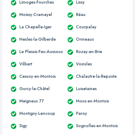
Limoges-Fourches
Lissy
Moissy-Cramayel
Réau
La Chapelle-Iger
Courpalay
Nesles-la-Gilberde
Ormeaux
Le Plessis-Feu-Aussoux
Rozay-en-Brie
Vilbert
Voinsles
Cessoy-en-Montois
Chalautre-la-Reposte
Gurcy-le-Châtel
Luisetaines
Meigneux 77
Mons-en-Montois
Montigny-Lencoup
Paroy
Sigy
Sognolles-en-Montois