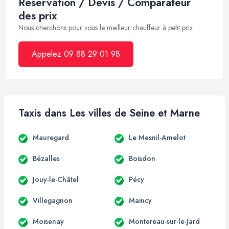
Réservation / Devis / Comparateur
des prix
Nous cherchons pour vous le meilleur chauffeur à petit prix
Appelez 09 88 29 01 98
Taxis dans Les villes de Seine et Marne
Mauregard
Le Mesnil-Amelot
Bézalles
Boisdon
Jouy-le-Châtel
Pécy
Villegagnon
Maincy
Moisenay
Montereau-sur-le-Jard