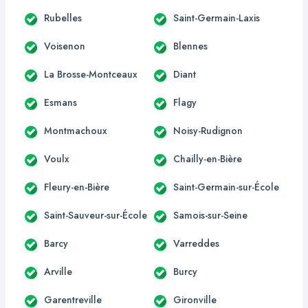
Rubelles
Saint-Germain-Laxis
Voisenon
Blennes
La Brosse-Montceaux
Diant
Esmans
Flagy
Montmachoux
Noisy-Rudignon
Voulx
Chailly-en-Bière
Fleury-en-Bière
Saint-Germain-sur-École
Saint-Sauveur-sur-École
Samois-sur-Seine
Barcy
Varreddes
Arville
Burcy
Garentreville
Gironville