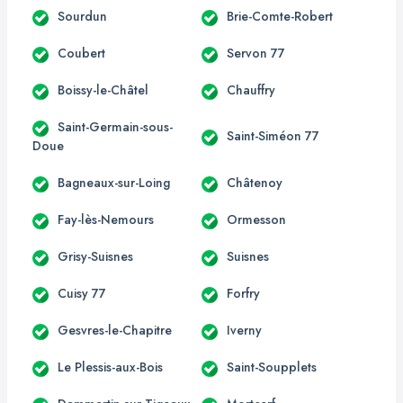
Sourdun
Brie-Comte-Robert
Coubert
Servon 77
Boissy-le-Châtel
Chauffry
Saint-Germain-sous-
Saint-Siméon 77
Doue
Bagneaux-sur-Loing
Châtenoy
Fay-lès-Nemours
Ormesson
Grisy-Suisnes
Suisnes
Cuisy 77
Forfry
Gesvres-le-Chapitre
Iverny
Le Plessis-aux-Bois
Saint-Soupplets