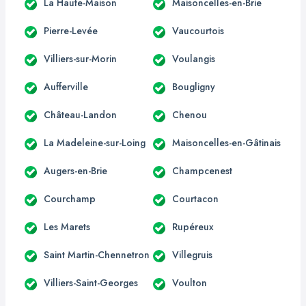
La Haute-Maison
Maisoncelles-en-Brie
Pierre-Levée
Vaucourtois
Villiers-sur-Morin
Voulangis
Aufferville
Bougligny
Château-Landon
Chenou
La Madeleine-sur-Loing
Maisoncelles-en-Gâtinais
Augers-en-Brie
Champcenest
Courchamp
Courtacon
Les Marets
Rupéreux
Saint Martin-Chennetron
Villegruis
Villiers-Saint-Georges
Voulton