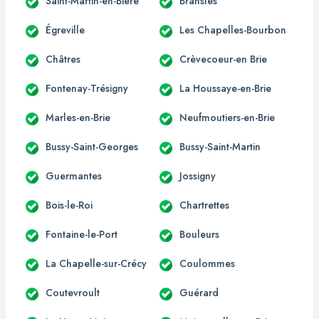
Saint-Martin-en-Bière
Bransles
Égreville
Les Chapelles-Bourbon
Châtres
Crèvecoeur-en Brie
Fontenay-Trésigny
La Houssaye-en-Brie
Marles-en-Brie
Neufmoutiers-en-Brie
Bussy-Saint-Georges
Bussy-Saint-Martin
Guermantes
Jossigny
Bois-le-Roi
Chartrettes
Fontaine-le-Port
Bouleurs
La Chapelle-sur-Crécy
Coulommes
Coutevroult
Guérard