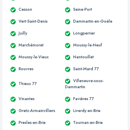
Cesson
Seine-Port
Vert-Saint-Denis
Dammartin-en-Goële
Juilly
Longperrier
Marchémoret
Moussy-le-Neuf
Moussy-le-Vieux
Nantouillet
Rouvres
Saint-Mard 77
Villeneuve-sous-
Thieux 77
Dammartin
Vinantes
Favières 77
Gretz-Armainvilliers
Liverdy-en-Brie
Presles-en-Brie
Tournan-en-Brie