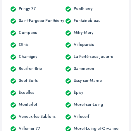
Pringy 77
Ponthierry
Saint-Fargeau-Ponthierry
Fontainebleau
Compans
Mitry-Mory
Othis
Villeparisis
Chamigny
La Ferté-sous-Jouarre
Reuil-en-Brie
Sammeron
Sept-Sorts
Ussy-sur-Marne
Écuelles
Épisy
Montarlot
Moret-sur-Loing
Veneux-les-Sablons
Villecerf
Villemer 77
Moret-Loing-et-Orvanne