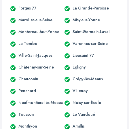
Forges 77
La Grande-Paroisse
Marolles-sur-Seine
Misy-sur-Yonne
Montereau-faut-Yonne
Saint-Germain-Laval
La Tombe
Varennes-sur-Seine
Ville-Saint-Jacques
Lieusaint 77
Châtenay-sur-Seine
Égligny
Chauconin
Crégy-lès-Meaux
Penchard
Villenoy
Neufmontiers-lès-Meaux
Noisy-sur-École
Tousson
Le Vaudoué
Monthyon
Amillis