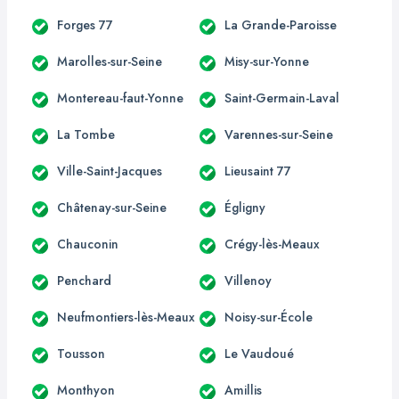
Forges 77
La Grande-Paroisse
Marolles-sur-Seine
Misy-sur-Yonne
Montereau-faut-Yonne
Saint-Germain-Laval
La Tombe
Varennes-sur-Seine
Ville-Saint-Jacques
Lieusaint 77
Châtenay-sur-Seine
Égligny
Chauconin
Crégy-lès-Meaux
Penchard
Villenoy
Neufmontiers-lès-Meaux
Noisy-sur-École
Tousson
Le Vaudoué
Monthyon
Amillis