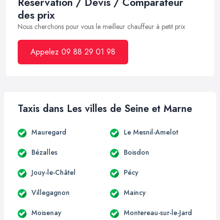
Réservation / Devis / Comparateur
des prix
Nous cherchons pour vous le meilleur chauffeur à petit prix
Appelez 09 88 29 01 98
Taxis dans Les villes de Seine et Marne
Mauregard
Le Mesnil-Amelot
Bézalles
Boisdon
Jouy-le-Châtel
Pécy
Villegagnon
Maincy
Moisenay
Montereau-sur-le-Jard