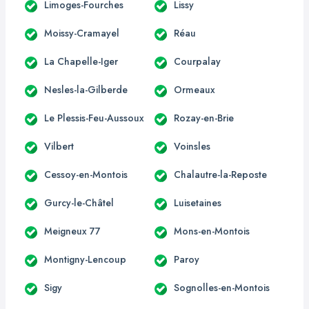
Limoges-Fourches
Lissy
Moissy-Cramayel
Réau
La Chapelle-Iger
Courpalay
Nesles-la-Gilberde
Ormeaux
Le Plessis-Feu-Aussoux
Rozay-en-Brie
Vilbert
Voinsles
Cessoy-en-Montois
Chalautre-la-Reposte
Gurcy-le-Châtel
Luisetaines
Meigneux 77
Mons-en-Montois
Montigny-Lencoup
Paroy
Sigy
Sognolles-en-Montois