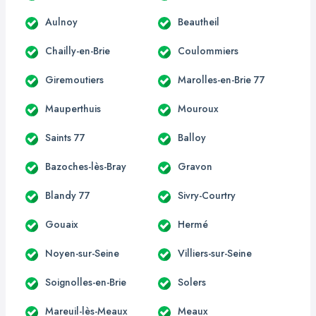
Aulnoy
Beautheil
Chailly-en-Brie
Coulommiers
Giremoutiers
Marolles-en-Brie 77
Mauperthuis
Mouroux
Saints 77
Balloy
Bazoches-lès-Bray
Gravon
Blandy 77
Sivry-Courtry
Gouaix
Hermé
Noyen-sur-Seine
Villiers-sur-Seine
Soignolles-en-Brie
Solers
Mareuil-lès-Meaux
Meaux