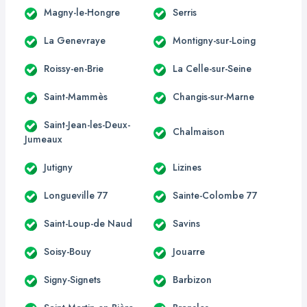
Magny-le-Hongre
Serris
La Genevraye
Montigny-sur-Loing
Roissy-en-Brie
La Celle-sur-Seine
Saint-Mammès
Changis-sur-Marne
Saint-Jean-les-Deux-
Chalmaison
Jumeaux
Jutigny
Lizines
Longueville 77
Sainte-Colombe 77
Saint-Loup-de Naud
Savins
Soisy-Bouy
Jouarre
Signy-Signets
Barbizon