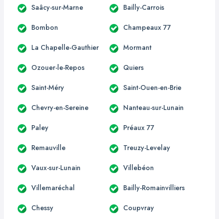
Saâcy-sur-Marne
Bailly-Carrois
Bombon
Champeaux 77
La Chapelle-Gauthier
Mormant
Ozouer-le-Repos
Quiers
Saint-Méry
Saint-Ouen-en-Brie
Chevry-en-Sereine
Nanteau-sur-Lunain
Paley
Préaux 77
Remauville
Treuzy-Levelay
Vaux-sur-Lunain
Villebéon
Villemaréchal
Bailly-Romainvilliers
Chessy
Coupvray