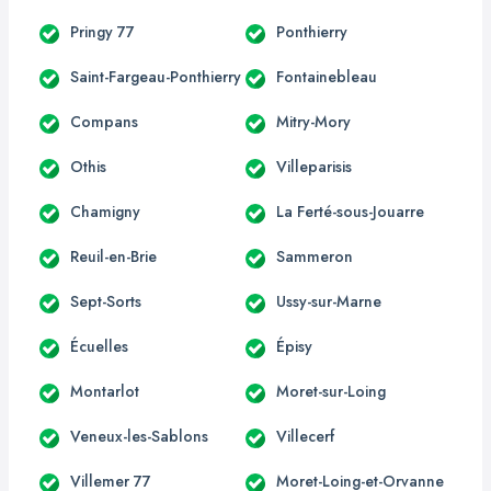
Pringy 77
Ponthierry
Saint-Fargeau-Ponthierry
Fontainebleau
Compans
Mitry-Mory
Othis
Villeparisis
Chamigny
La Ferté-sous-Jouarre
Reuil-en-Brie
Sammeron
Sept-Sorts
Ussy-sur-Marne
Écuelles
Épisy
Montarlot
Moret-sur-Loing
Veneux-les-Sablons
Villecerf
Villemer 77
Moret-Loing-et-Orvanne