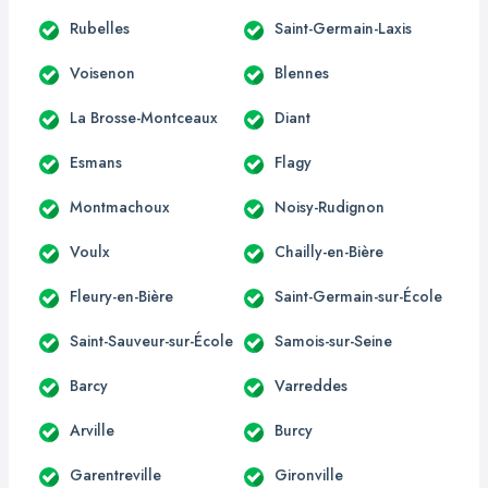
Rubelles
Saint-Germain-Laxis
Voisenon
Blennes
La Brosse-Montceaux
Diant
Esmans
Flagy
Montmachoux
Noisy-Rudignon
Voulx
Chailly-en-Bière
Fleury-en-Bière
Saint-Germain-sur-École
Saint-Sauveur-sur-École
Samois-sur-Seine
Barcy
Varreddes
Arville
Burcy
Garentreville
Gironville