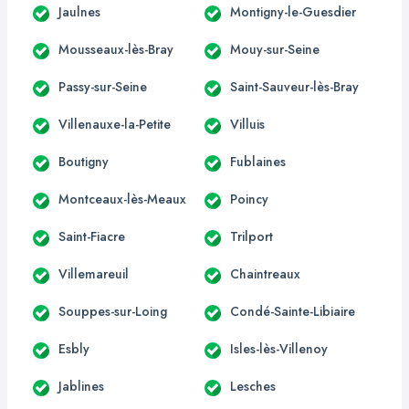
Jaulnes
Montigny-le-Guesdier
Mousseaux-lès-Bray
Mouy-sur-Seine
Passy-sur-Seine
Saint-Sauveur-lès-Bray
Villenauxe-la-Petite
Villuis
Boutigny
Fublaines
Montceaux-lès-Meaux
Poincy
Saint-Fiacre
Trilport
Villemareuil
Chaintreaux
Souppes-sur-Loing
Condé-Sainte-Libiaire
Esbly
Isles-lès-Villenoy
Jablines
Lesches