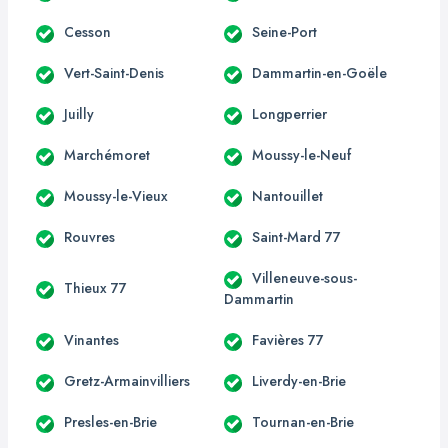
Cesson
Seine-Port
Vert-Saint-Denis
Dammartin-en-Goële
Juilly
Longperrier
Marchémoret
Moussy-le-Neuf
Moussy-le-Vieux
Nantouillet
Rouvres
Saint-Mard 77
Villeneuve-sous-
Thieux 77
Dammartin
Vinantes
Favières 77
Gretz-Armainvilliers
Liverdy-en-Brie
Presles-en-Brie
Tournan-en-Brie