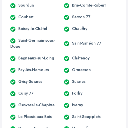
Sourdun
Brie-Comte-Robert
Coubert
Servon 77
Boissy-le-Châtel
Chauffry
Saint-Germain-sous-
Saint-Siméon 77
Doue
Bagneaux-sur-Loing
Châtenoy
Fay-lès-Nemours
Ormesson
Grisy-Suisnes
Suisnes
Cuisy 77
Forfry
Gesvres-le-Chapitre
Iverny
Le Plessis-aux-Bois
Saint-Soupplets