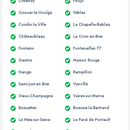
Crisenoy
Fouju
Ozouer-le-Voulgis
Yèbles
Combs-la-Ville
La Chapelle-Rablais
Châteaubleau
La Croix-en-Brie
Fontains
Fontenailles 77
Gastins
Maison Rouge
Nangis
Rampillon
Saint-Just-en Brie
Vanvillé
Vieux-Champagne
Vaires-sur-Marne
Boissettes
Boissise-la-Bertrand
Le Mée-sur-Seine
Le Pavé de Pontault