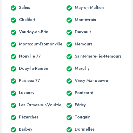
Salins
May-en-Multien
Chalifert
Montévrain
Vaudoy-en-Brie
Darvault
Montcourt-Fromonville
Nemours
Nonville 77
Saint-Pierre-lès-Nemours
Douy-la-Ramée
Marcilly
Puisieux 77
Vincy-Manoeuvre
Luzancy
Pontcarré
Les Ormes-sur-Voulzie
Féricy
Pézarches
Touquin
Barbey
Dormelles