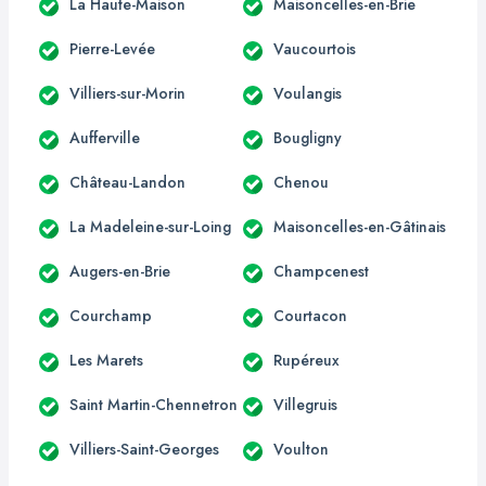
La Haute-Maison
Maisoncelles-en-Brie
Pierre-Levée
Vaucourtois
Villiers-sur-Morin
Voulangis
Aufferville
Bougligny
Château-Landon
Chenou
La Madeleine-sur-Loing
Maisoncelles-en-Gâtinais
Augers-en-Brie
Champcenest
Courchamp
Courtacon
Les Marets
Rupéreux
Saint Martin-Chennetron
Villegruis
Villiers-Saint-Georges
Voulton