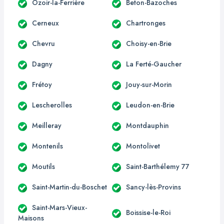
Ozoir-la-Ferrière
Beton-Bazoches
Cerneux
Chartronges
Chevru
Choisy-en-Brie
Dagny
La Ferté-Gaucher
Frétoy
Jouy-sur-Morin
Lescherolles
Leudon-en-Brie
Meilleray
Montdauphin
Montenils
Montolivet
Moutils
Saint-Barthélemy 77
Saint-Martin-du-Boschet
Sancy-lès-Provins
Saint-Mars-Vieux-
Boissise-le-Roi
Maisons