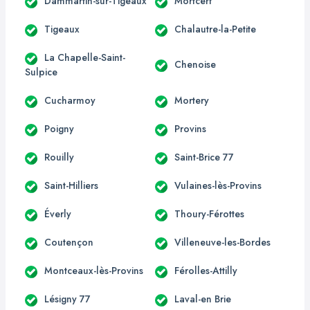
Dammartin-sur-Tigeaux
Mortcerf
Tigeaux
Chalautre-la-Petite
La Chapelle-Saint-
Chenoise
Sulpice
Cucharmoy
Mortery
Poigny
Provins
Rouilly
Saint-Brice 77
Saint-Hilliers
Vulaines-lès-Provins
Éverly
Thoury-Férottes
Coutençon
Villeneuve-les-Bordes
Montceaux-lès-Provins
Férolles-Attilly
Lésigny 77
Laval-en Brie