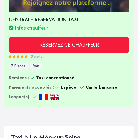
CENTRALE RESERVATION TAXI
Infos chauffeur
RÉSERVEZ CE CHAUFFEUR
5 étoiles
7 Places
Van
Services :
Taxi conventionné
Paiements acceptés :
Espèce
Carte bancaire
Langue(s) :
Taxi à Le Mée-sur-Seine