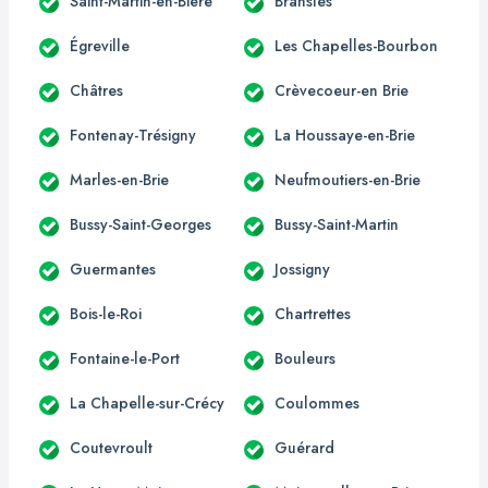
Saint-Martin-en-Bière
Bransles
Égreville
Les Chapelles-Bourbon
Châtres
Crèvecoeur-en Brie
Fontenay-Trésigny
La Houssaye-en-Brie
Marles-en-Brie
Neufmoutiers-en-Brie
Bussy-Saint-Georges
Bussy-Saint-Martin
Guermantes
Jossigny
Bois-le-Roi
Chartrettes
Fontaine-le-Port
Bouleurs
La Chapelle-sur-Crécy
Coulommes
Coutevroult
Guérard