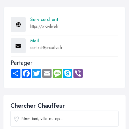
Service client
https://proxilive.fr
Mail
contact@proxilive.fr
Partager
Share
Facebook
Twitter
Email
Message
Skype
Viber
Chercher Chauffeur