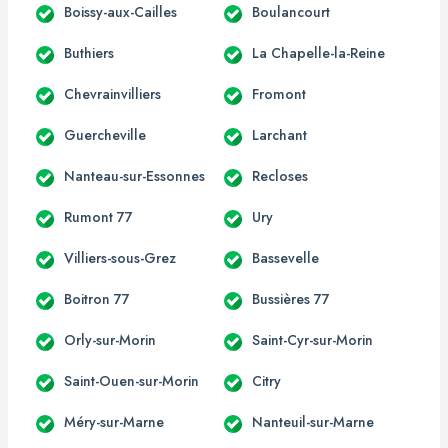
Boissy-aux-Cailles
Boulancourt
Buthiers
La Chapelle-la-Reine
Chevrainvilliers
Fromont
Guercheville
Larchant
Nanteau-sur-Essonnes
Recloses
Rumont 77
Ury
Villiers-sous-Grez
Bassevelle
Boitron 77
Bussières 77
Orly-sur-Morin
Saint-Cyr-sur-Morin
Saint-Ouen-sur-Morin
Citry
Méry-sur-Marne
Nanteuil-sur-Marne