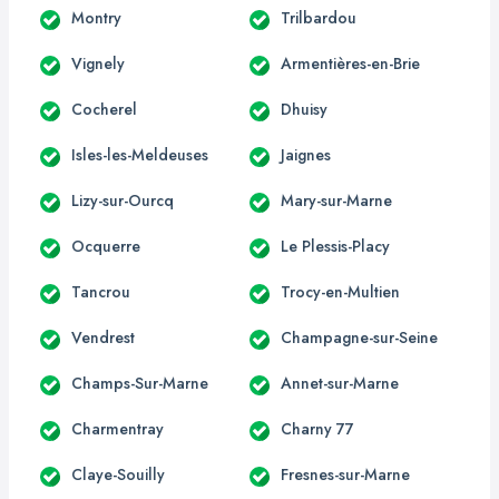
Montry
Trilbardou
Vignely
Armentières-en-Brie
Cocherel
Dhuisy
Isles-les-Meldeuses
Jaignes
Lizy-sur-Ourcq
Mary-sur-Marne
Ocquerre
Le Plessis-Placy
Tancrou
Trocy-en-Multien
Vendrest
Champagne-sur-Seine
Champs-Sur-Marne
Annet-sur-Marne
Charmentray
Charny 77
Claye-Souilly
Fresnes-sur-Marne