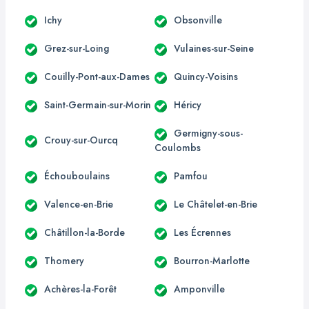
Ichy
Obsonville
Grez-sur-Loing
Vulaines-sur-Seine
Couilly-Pont-aux-Dames
Quincy-Voisins
Saint-Germain-sur-Morin
Héricy
Germigny-sous-
Crouy-sur-Ourcq
Coulombs
Échouboulains
Pamfou
Valence-en-Brie
Le Châtelet-en-Brie
Châtillon-la-Borde
Les Écrennes
Thomery
Bourron-Marlotte
Achères-la-Forêt
Amponville