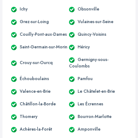
Ichy
Obsonville
Grez-sur-Loing
Vulaines-sur-Seine
Couilly-Pont-aux-Dames
Quincy-Voisins
Saint-Germain-sur-Morin
Héricy
Germigny-sous-
Crouy-sur-Ourcq
Coulombs
Échouboulains
Pamfou
Valence-en-Brie
Le Châtelet-en-Brie
Châtillon-la-Borde
Les Écrennes
Thomery
Bourron-Marlotte
Achères-la-Forêt
Amponville