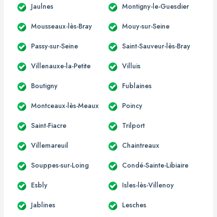
Jaulnes
Montigny-le-Guesdier
Mousseaux-lès-Bray
Mouy-sur-Seine
Passy-sur-Seine
Saint-Sauveur-lès-Bray
Villenauxe-la-Petite
Villuis
Boutigny
Fublaines
Montceaux-lès-Meaux
Poincy
Saint-Fiacre
Trilport
Villemareuil
Chaintreaux
Souppes-sur-Loing
Condé-Sainte-Libiaire
Esbly
Isles-lès-Villenoy
Jablines
Lesches