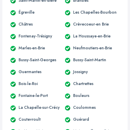
Saint-Martin-en-Bière
Bransles
Égreville
Les Chapelles-Bourbon
Châtres
Crèvecoeur-en Brie
Fontenay-Trésigny
La Houssaye-en-Brie
Marles-en-Brie
Neufmoutiers-en-Brie
Bussy-Saint-Georges
Bussy-Saint-Martin
Guermantes
Jossigny
Bois-le-Roi
Chartrettes
Fontaine-le-Port
Bouleurs
La Chapelle-sur-Crécy
Coulommes
Coutevroult
Guérard