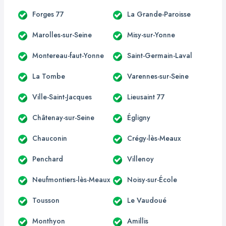
Forges 77
La Grande-Paroisse
Marolles-sur-Seine
Misy-sur-Yonne
Montereau-faut-Yonne
Saint-Germain-Laval
La Tombe
Varennes-sur-Seine
Ville-Saint-Jacques
Lieusaint 77
Châtenay-sur-Seine
Égligny
Chauconin
Crégy-lès-Meaux
Penchard
Villenoy
Neufmontiers-lès-Meaux
Noisy-sur-École
Tousson
Le Vaudoué
Monthyon
Amillis