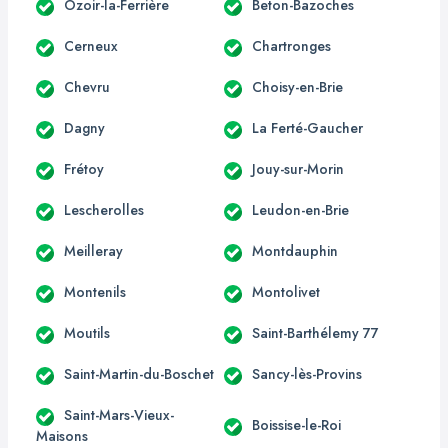
Ozoir-la-Ferrière
Beton-Bazoches
Cerneux
Chartronges
Chevru
Choisy-en-Brie
Dagny
La Ferté-Gaucher
Frétoy
Jouy-sur-Morin
Lescherolles
Leudon-en-Brie
Meilleray
Montdauphin
Montenils
Montolivet
Moutils
Saint-Barthélemy 77
Saint-Martin-du-Boschet
Sancy-lès-Provins
Saint-Mars-Vieux-
Boissise-le-Roi
Maisons