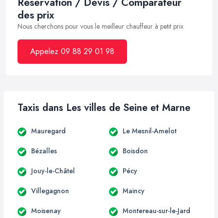
Réservation / Devis / Comparateur
des prix
Nous cherchons pour vous le meilleur chauffeur à petit prix
Appelez 09 88 29 01 98
Taxis dans Les villes de Seine et Marne
Mauregard
Le Mesnil-Amelot
Bézalles
Boisdon
Jouy-le-Châtel
Pécy
Villegagnon
Maincy
Moisenay
Montereau-sur-le-Jard