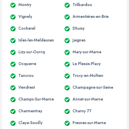
Montry
Trilbardou
Vignely
Armentières-en-Brie
Cocherel
Dhuisy
Isles-les-Meldeuses
Jaignes
Lizy-sur-Ourcq
Mary-sur-Marne
Ocquerre
Le Plessis-Placy
Tancrou
Trocy-en-Multien
Vendrest
Champagne-sur-Seine
Champs-Sur-Marne
Annet-sur-Marne
Charmentray
Charny 77
Claye-Souilly
Fresnes-sur-Marne