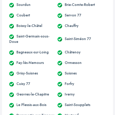
Sourdun
Brie-Comte-Robert
Coubert
Servon 77
Boissy-le-Châtel
Chauffry
Saint-Germain-sous-
Saint-Siméon 77
Doue
Bagneaux-sur-Loing
Châtenoy
Fay-lès-Nemours
Ormesson
Grisy-Suisnes
Suisnes
Cuisy 77
Forfry
Gesvres-le-Chapitre
Iverny
Le Plessis-aux-Bois
Saint-Soupplets