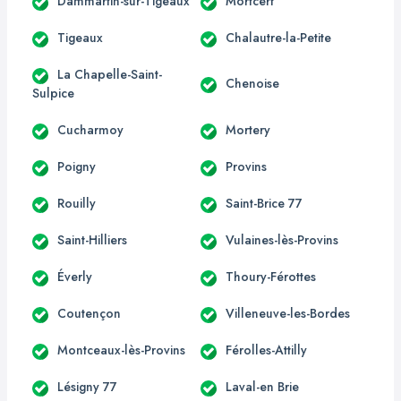
Dammartin-sur-Tigeaux
Mortcerf
Tigeaux
Chalautre-la-Petite
La Chapelle-Saint-
Chenoise
Sulpice
Cucharmoy
Mortery
Poigny
Provins
Rouilly
Saint-Brice 77
Saint-Hilliers
Vulaines-lès-Provins
Éverly
Thoury-Férottes
Coutençon
Villeneuve-les-Bordes
Montceaux-lès-Provins
Férolles-Attilly
Lésigny 77
Laval-en Brie