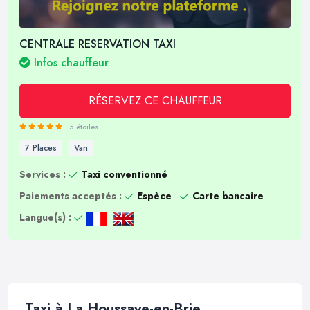
CENTRALE RESERVATION TAXI
Infos chauffeur
RÉSERVEZ CE CHAUFFEUR
5 étoiles
7 Places
Van
Services :
Taxi conventionné
Paiements acceptés :
Espèce
Carte bancaire
Langue(s) :
Taxi à La Houssaye-en-Brie