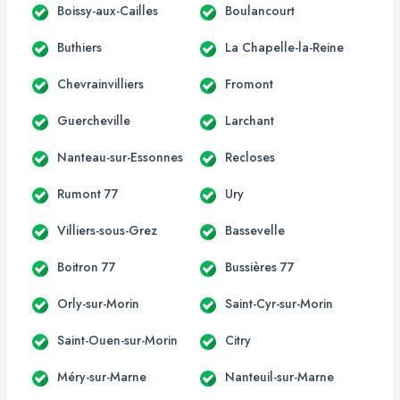
Boissy-aux-Cailles
Boulancourt
Buthiers
La Chapelle-la-Reine
Chevrainvilliers
Fromont
Guercheville
Larchant
Nanteau-sur-Essonnes
Recloses
Rumont 77
Ury
Villiers-sous-Grez
Bassevelle
Boitron 77
Bussières 77
Orly-sur-Morin
Saint-Cyr-sur-Morin
Saint-Ouen-sur-Morin
Citry
Méry-sur-Marne
Nanteuil-sur-Marne