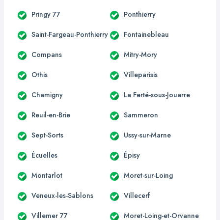
Pringy 77
Ponthierry
Saint-Fargeau-Ponthierry
Fontainebleau
Compans
Mitry-Mory
Othis
Villeparisis
Chamigny
La Ferté-sous-Jouarre
Reuil-en-Brie
Sammeron
Sept-Sorts
Ussy-sur-Marne
Écuelles
Épisy
Montarlot
Moret-sur-Loing
Veneux-les-Sablons
Villecerf
Villemer 77
Moret-Loing-et-Orvanne