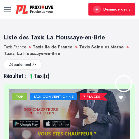
Demande devis
Liste des Taxis La Houssaye-en-Brie
Taxis France
>
Taxis Ile de France
>
Taxis Seine et Marne
>
Taxis La Houssaye-en-Brie
Département 77
Résultat :
Taxi(s)
1
TOP
TAXI CONVENTIONNÉ
7 PLACES