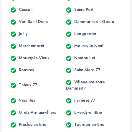
Cesson
Seine-Port
Vert-Saint-Denis
Dammartin-en-Goële
Juilly
Longperrier
Marchémoret
Moussy-le-Neuf
Moussy-le-Vieux
Nantouillet
Rouvres
Saint-Mard 77
Villeneuve-sous-
Thieux 77
Dammartin
Vinantes
Favières 77
Gretz-Armainvilliers
Liverdy-en-Brie
Presles-en-Brie
Tournan-en-Brie