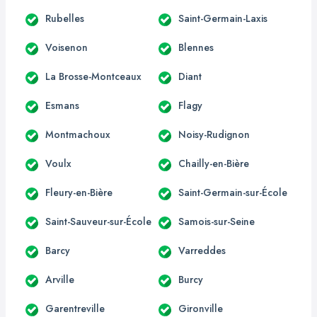
Rubelles
Saint-Germain-Laxis
Voisenon
Blennes
La Brosse-Montceaux
Diant
Esmans
Flagy
Montmachoux
Noisy-Rudignon
Voulx
Chailly-en-Bière
Fleury-en-Bière
Saint-Germain-sur-École
Saint-Sauveur-sur-École
Samois-sur-Seine
Barcy
Varreddes
Arville
Burcy
Garentreville
Gironville