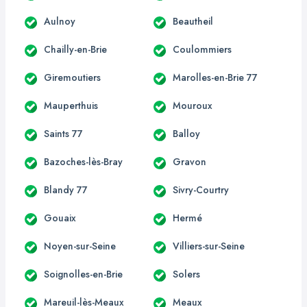
Aulnoy
Beautheil
Chailly-en-Brie
Coulommiers
Giremoutiers
Marolles-en-Brie 77
Mauperthuis
Mouroux
Saints 77
Balloy
Bazoches-lès-Bray
Gravon
Blandy 77
Sivry-Courtry
Gouaix
Hermé
Noyen-sur-Seine
Villiers-sur-Seine
Soignolles-en-Brie
Solers
Mareuil-lès-Meaux
Meaux