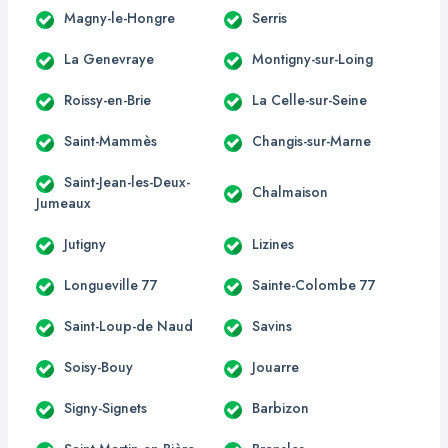
Magny-le-Hongre
Serris
La Genevraye
Montigny-sur-Loing
Roissy-en-Brie
La Celle-sur-Seine
Saint-Mammès
Changis-sur-Marne
Saint-Jean-les-Deux-
Chalmaison
Jumeaux
Jutigny
Lizines
Longueville 77
Sainte-Colombe 77
Saint-Loup-de Naud
Savins
Soisy-Bouy
Jouarre
Signy-Signets
Barbizon