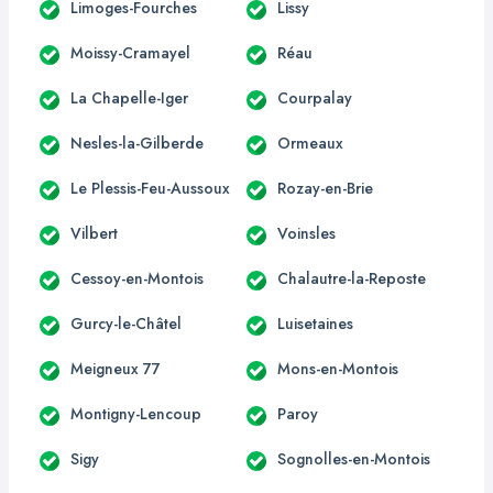
Limoges-Fourches
Lissy
Moissy-Cramayel
Réau
La Chapelle-Iger
Courpalay
Nesles-la-Gilberde
Ormeaux
Le Plessis-Feu-Aussoux
Rozay-en-Brie
Vilbert
Voinsles
Cessoy-en-Montois
Chalautre-la-Reposte
Gurcy-le-Châtel
Luisetaines
Meigneux 77
Mons-en-Montois
Montigny-Lencoup
Paroy
Sigy
Sognolles-en-Montois