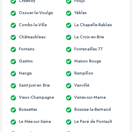
Crisenoy
Fouju
Ozouer-le-Voulgis
Yèbles
Combs-la-Ville
La Chapelle-Rablais
Châteaubleau
La Croix-en-Brie
Fontains
Fontenailles 77
Gastins
Maison Rouge
Nangis
Rampillon
Saint-Just-en Brie
Vanvillé
Vieux-Champagne
Vaires-sur-Marne
Boissettes
Boissise-la-Bertrand
Le Mée-sur-Seine
Le Pavé de Pontault