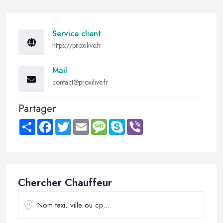
Service client
https://proxilive.fr
Mail
contact@proxilive.fr
Partager
Share
Facebook
Twitter
Email
Message
Skype
Viber
Chercher Chauffeur