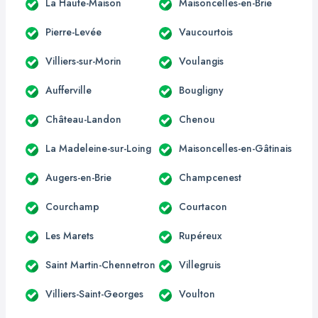
La Haute-Maison
Maisoncelles-en-Brie
Pierre-Levée
Vaucourtois
Villiers-sur-Morin
Voulangis
Aufferville
Bougligny
Château-Landon
Chenou
La Madeleine-sur-Loing
Maisoncelles-en-Gâtinais
Augers-en-Brie
Champcenest
Courchamp
Courtacon
Les Marets
Rupéreux
Saint Martin-Chennetron
Villegruis
Villiers-Saint-Georges
Voulton