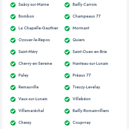
Saâcy-sur-Marne
Bailly-Carrois
Bombon
Champeaux 77
La Chapelle-Gauthier
Mormant
Ozouer-le-Repos
Quiers
Saint-Méry
Saint-Ouen-en-Brie
Chevry-en-Sereine
Nanteau-sur-Lunain
Paley
Préaux 77
Remauville
Treuzy-Levelay
Vaux-sur-Lunain
Villebéon
Villemaréchal
Bailly-Romainvilliers
Chessy
Coupvray