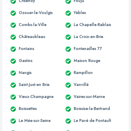
Crisenoy
Fouju
Ozouer-le-Voulgis
Yèbles
Combs-la-Ville
La Chapelle-Rablais
Châteaubleau
La Croix-en-Brie
Fontains
Fontenailles 77
Gastins
Maison Rouge
Nangis
Rampillon
Saint-Just-en Brie
Vanvillé
Vieux-Champagne
Vaires-sur-Marne
Boissettes
Boissise-la-Bertrand
Le Mée-sur-Seine
Le Pavé de Pontault