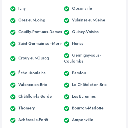
Ichy
Obsonville
Grez-sur-Loing
Vulaines-sur-Seine
Couilly-Pont-aux-Dames
Quincy-Voisins
Saint-Germain-sur-Morin
Héricy
Germigny-sous-
Crouy-sur-Ourcq
Coulombs
Échouboulains
Pamfou
Valence-en-Brie
Le Châtelet-en-Brie
Châtillon-la-Borde
Les Écrennes
Thomery
Bourron-Marlotte
Achères-la-Forêt
Amponville