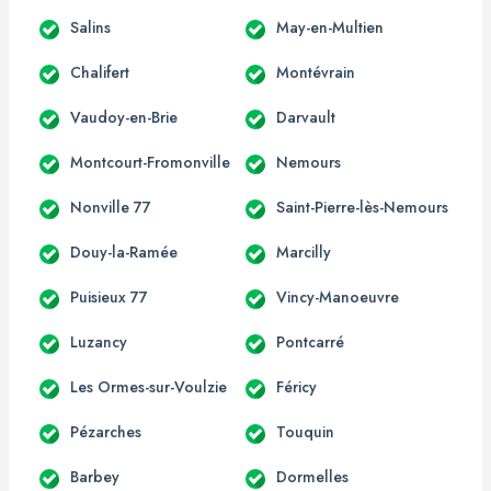
Salins
May-en-Multien
Chalifert
Montévrain
Vaudoy-en-Brie
Darvault
Montcourt-Fromonville
Nemours
Nonville 77
Saint-Pierre-lès-Nemours
Douy-la-Ramée
Marcilly
Puisieux 77
Vincy-Manoeuvre
Luzancy
Pontcarré
Les Ormes-sur-Voulzie
Féricy
Pézarches
Touquin
Barbey
Dormelles