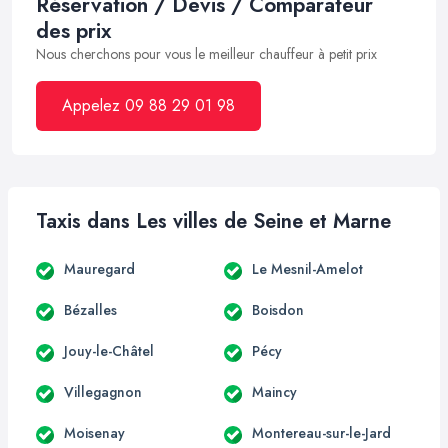
Réservation / Devis / Comparateur
des prix
Nous cherchons pour vous le meilleur chauffeur à petit prix
Appelez 09 88 29 01 98
Taxis dans Les villes de Seine et Marne
Mauregard
Le Mesnil-Amelot
Bézalles
Boisdon
Jouy-le-Châtel
Pécy
Villegagnon
Maincy
Moisenay
Montereau-sur-le-Jard