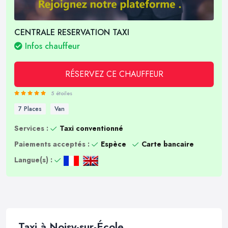
CENTRALE RESERVATION TAXI
Infos chauffeur
RÉSERVEZ CE CHAUFFEUR
5 étoiles
7 Places
Van
Services :
Taxi conventionné
Paiements acceptés :
Espèce
Carte bancaire
Langue(s) :
Taxi à Noisy-sur-École