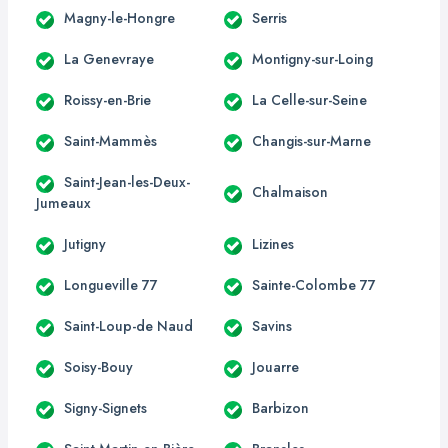
Magny-le-Hongre
Serris
La Genevraye
Montigny-sur-Loing
Roissy-en-Brie
La Celle-sur-Seine
Saint-Mammès
Changis-sur-Marne
Saint-Jean-les-Deux-
Chalmaison
Jumeaux
Jutigny
Lizines
Longueville 77
Sainte-Colombe 77
Saint-Loup-de Naud
Savins
Soisy-Bouy
Jouarre
Signy-Signets
Barbizon