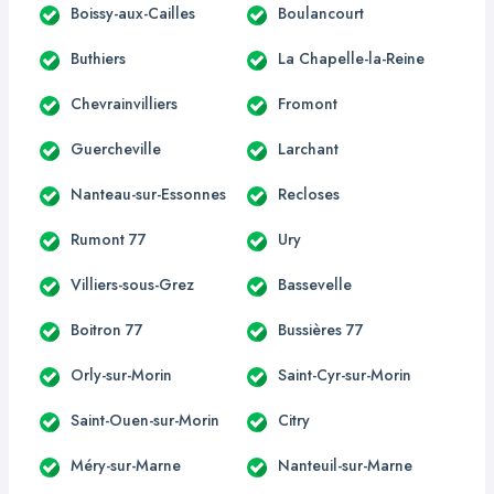
Boissy-aux-Cailles
Boulancourt
Buthiers
La Chapelle-la-Reine
Chevrainvilliers
Fromont
Guercheville
Larchant
Nanteau-sur-Essonnes
Recloses
Rumont 77
Ury
Villiers-sous-Grez
Bassevelle
Boitron 77
Bussières 77
Orly-sur-Morin
Saint-Cyr-sur-Morin
Saint-Ouen-sur-Morin
Citry
Méry-sur-Marne
Nanteuil-sur-Marne