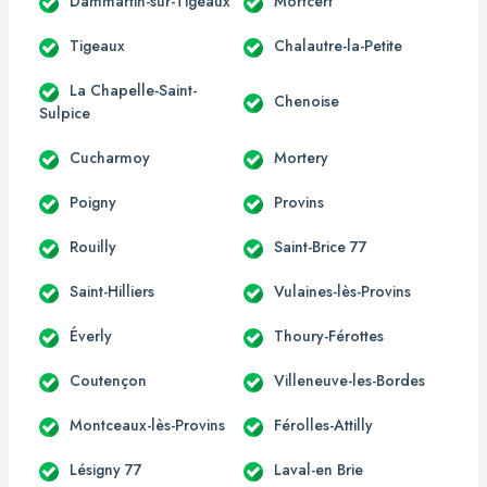
Dammartin-sur-Tigeaux
Mortcerf
Tigeaux
Chalautre-la-Petite
La Chapelle-Saint-
Chenoise
Sulpice
Cucharmoy
Mortery
Poigny
Provins
Rouilly
Saint-Brice 77
Saint-Hilliers
Vulaines-lès-Provins
Éverly
Thoury-Férottes
Coutençon
Villeneuve-les-Bordes
Montceaux-lès-Provins
Férolles-Attilly
Lésigny 77
Laval-en Brie