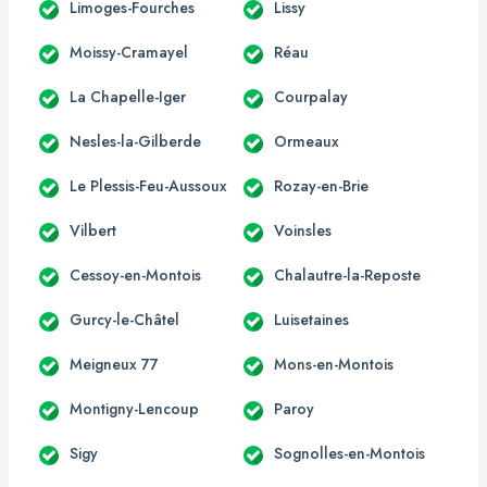
Limoges-Fourches
Lissy
Moissy-Cramayel
Réau
La Chapelle-Iger
Courpalay
Nesles-la-Gilberde
Ormeaux
Le Plessis-Feu-Aussoux
Rozay-en-Brie
Vilbert
Voinsles
Cessoy-en-Montois
Chalautre-la-Reposte
Gurcy-le-Châtel
Luisetaines
Meigneux 77
Mons-en-Montois
Montigny-Lencoup
Paroy
Sigy
Sognolles-en-Montois