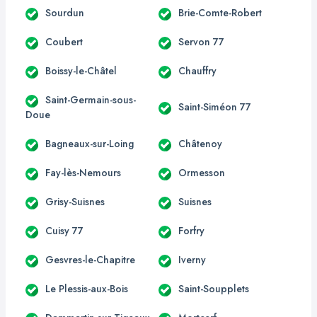
Sourdun
Brie-Comte-Robert
Coubert
Servon 77
Boissy-le-Châtel
Chauffry
Saint-Germain-sous-
Saint-Siméon 77
Doue
Bagneaux-sur-Loing
Châtenoy
Fay-lès-Nemours
Ormesson
Grisy-Suisnes
Suisnes
Cuisy 77
Forfry
Gesvres-le-Chapitre
Iverny
Le Plessis-aux-Bois
Saint-Soupplets