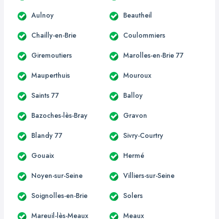
Aulnoy
Beautheil
Chailly-en-Brie
Coulommiers
Giremoutiers
Marolles-en-Brie 77
Mauperthuis
Mouroux
Saints 77
Balloy
Bazoches-lès-Bray
Gravon
Blandy 77
Sivry-Courtry
Gouaix
Hermé
Noyen-sur-Seine
Villiers-sur-Seine
Soignolles-en-Brie
Solers
Mareuil-lès-Meaux
Meaux