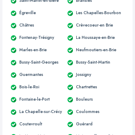
Saint-Martin-en-Bière
Bransles
Égreville
Les Chapelles-Bourbon
Châtres
Crèvecoeur-en Brie
Fontenay-Trésigny
La Houssaye-en-Brie
Marles-en-Brie
Neufmoutiers-en-Brie
Bussy-Saint-Georges
Bussy-Saint-Martin
Guermantes
Jossigny
Bois-le-Roi
Chartrettes
Fontaine-le-Port
Bouleurs
La Chapelle-sur-Crécy
Coulommes
Coutevroult
Guérard