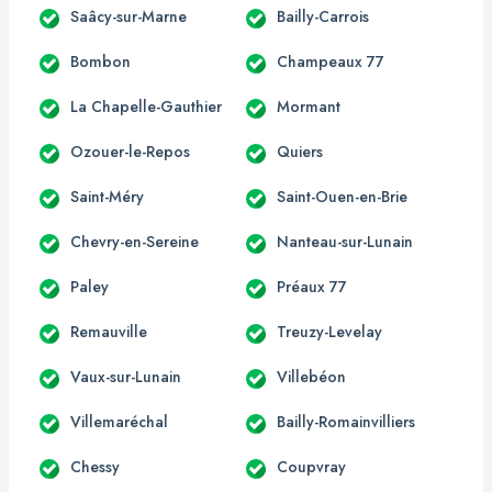
Saâcy-sur-Marne
Bailly-Carrois
Bombon
Champeaux 77
La Chapelle-Gauthier
Mormant
Ozouer-le-Repos
Quiers
Saint-Méry
Saint-Ouen-en-Brie
Chevry-en-Sereine
Nanteau-sur-Lunain
Paley
Préaux 77
Remauville
Treuzy-Levelay
Vaux-sur-Lunain
Villebéon
Villemaréchal
Bailly-Romainvilliers
Chessy
Coupvray