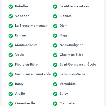
Rubelles
Saint-Germain-Laxis
Voisenon
Blennes
La Brosse-Montceaux
Diant
Esmans
Flagy
Montmachoux
Noisy-Rudignon
Voulx
Chailly-en-Bière
Fleury-en-Bière
Saint-Germain-sur-École
Saint-Sauveur-sur-École
Samois-sur-Seine
Barcy
Varreddes
Arville
Burcy
Garentreville
Gironville