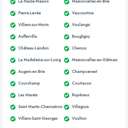
La Haute-Maison
Maisoncelles-en-Brie
Pierre-Levée
Vaucourtois
Villiers-sur-Morin
Voulangis
Aufferville
Bougligny
Château-Landon
Chenou
La Madeleine-sur-Loing
Maisoncelles-en-Gâtinais
Augers-en-Brie
Champcenest
Courchamp
Courtacon
Les Marets
Rupéreux
Saint Martin-Chennetron
Villegruis
Villiers-Saint-Georges
Voulton