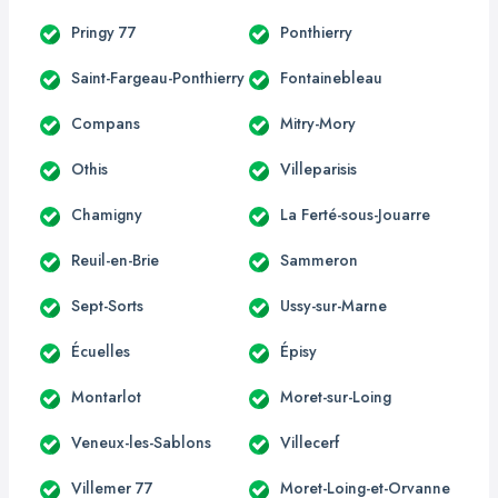
Pringy 77
Ponthierry
Saint-Fargeau-Ponthierry
Fontainebleau
Compans
Mitry-Mory
Othis
Villeparisis
Chamigny
La Ferté-sous-Jouarre
Reuil-en-Brie
Sammeron
Sept-Sorts
Ussy-sur-Marne
Écuelles
Épisy
Montarlot
Moret-sur-Loing
Veneux-les-Sablons
Villecerf
Villemer 77
Moret-Loing-et-Orvanne