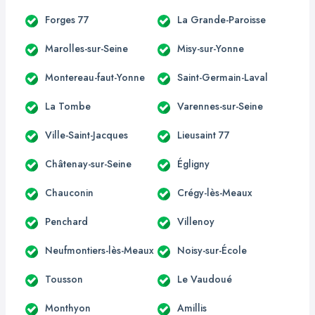
Forges 77
La Grande-Paroisse
Marolles-sur-Seine
Misy-sur-Yonne
Montereau-faut-Yonne
Saint-Germain-Laval
La Tombe
Varennes-sur-Seine
Ville-Saint-Jacques
Lieusaint 77
Châtenay-sur-Seine
Égligny
Chauconin
Crégy-lès-Meaux
Penchard
Villenoy
Neufmontiers-lès-Meaux
Noisy-sur-École
Tousson
Le Vaudoué
Monthyon
Amillis