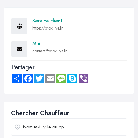
Service client
https://proxilive.fr
Mail
contact@proxilive.fr
Partager
Share
Facebook
Twitter
Email
Message
Skype
Viber
Chercher Chauffeur