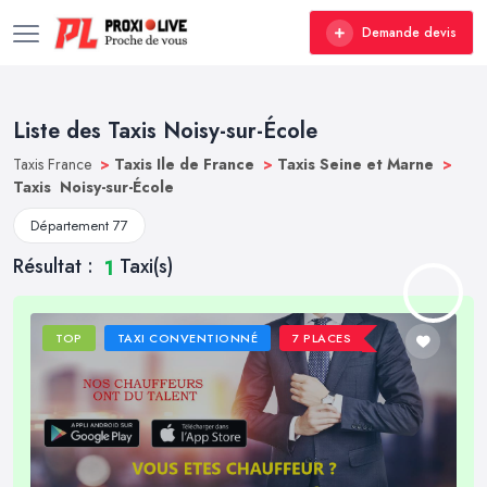
Demande devis
Liste des Taxis Noisy-sur-École
Taxis France
>
Taxis Ile de France
>
Taxis Seine et Marne
>
Taxis Noisy-sur-École
Département 77
Résultat :
Taxi(s)
1
TOP
TAXI CONVENTIONNÉ
7 PLACES