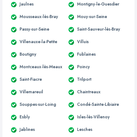
Jaulnes
Montigny-le-Guesdier
Mousseaux-lès-Bray
Mouy-sur-Seine
Passy-sur-Seine
Saint-Sauveur-lès-Bray
Villenauxe-la-Petite
Villuis
Boutigny
Fublaines
Montceaux-lès-Meaux
Poincy
Saint-Fiacre
Trilport
Villemareuil
Chaintreaux
Souppes-sur-Loing
Condé-Sainte-Libiaire
Esbly
Isles-lès-Villenoy
Jablines
Lesches