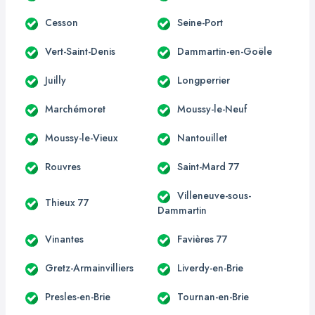
Cesson
Seine-Port
Vert-Saint-Denis
Dammartin-en-Goële
Juilly
Longperrier
Marchémoret
Moussy-le-Neuf
Moussy-le-Vieux
Nantouillet
Rouvres
Saint-Mard 77
Villeneuve-sous-
Thieux 77
Dammartin
Vinantes
Favières 77
Gretz-Armainvilliers
Liverdy-en-Brie
Presles-en-Brie
Tournan-en-Brie