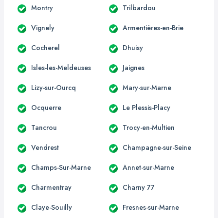
Montry
Trilbardou
Vignely
Armentières-en-Brie
Cocherel
Dhuisy
Isles-les-Meldeuses
Jaignes
Lizy-sur-Ourcq
Mary-sur-Marne
Ocquerre
Le Plessis-Placy
Tancrou
Trocy-en-Multien
Vendrest
Champagne-sur-Seine
Champs-Sur-Marne
Annet-sur-Marne
Charmentray
Charny 77
Claye-Souilly
Fresnes-sur-Marne