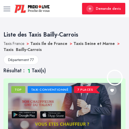
Demande devis
Liste des Taxis Bailly-Carrois
Taxis France
>
Taxis Ile de France
>
Taxis Seine et Marne
>
Taxis Bailly-Carrois
Département 77
Résultat :
Taxi(s)
1
TOP
TAXI CONVENTIONNÉ
7 PLACES