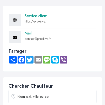
Service client
https://proxilive.fr
Mail
contact@proxilive.fr
Partager
Share
Facebook
Twitter
Email
Message
Skype
Viber
Chercher Chauffeur