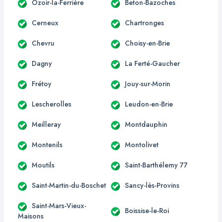
Ozoir-la-Ferrière
Beton-Bazoches
Cerneux
Chartronges
Chevru
Choisy-en-Brie
Dagny
La Ferté-Gaucher
Frétoy
Jouy-sur-Morin
Lescherolles
Leudon-en-Brie
Meilleray
Montdauphin
Montenils
Montolivet
Moutils
Saint-Barthélemy 77
Saint-Martin-du-Boschet
Sancy-lès-Provins
Saint-Mars-Vieux-
Boissise-le-Roi
Maisons