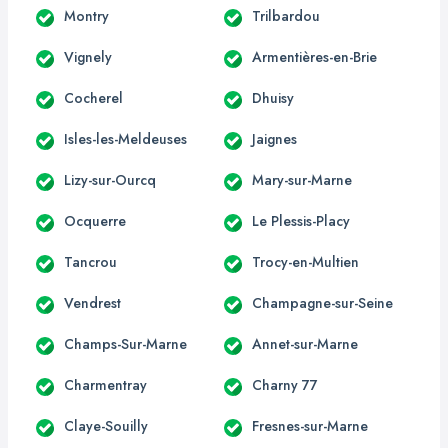
Montry
Trilbardou
Vignely
Armentières-en-Brie
Cocherel
Dhuisy
Isles-les-Meldeuses
Jaignes
Lizy-sur-Ourcq
Mary-sur-Marne
Ocquerre
Le Plessis-Placy
Tancrou
Trocy-en-Multien
Vendrest
Champagne-sur-Seine
Champs-Sur-Marne
Annet-sur-Marne
Charmentray
Charny 77
Claye-Souilly
Fresnes-sur-Marne