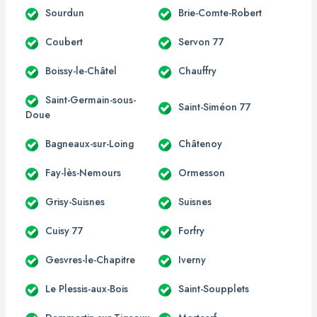
Sourdun
Brie-Comte-Robert
Coubert
Servon 77
Boissy-le-Châtel
Chauffry
Saint-Germain-sous-
Saint-Siméon 77
Doue
Bagneaux-sur-Loing
Châtenoy
Fay-lès-Nemours
Ormesson
Grisy-Suisnes
Suisnes
Cuisy 77
Forfry
Gesvres-le-Chapitre
Iverny
Le Plessis-aux-Bois
Saint-Soupplets