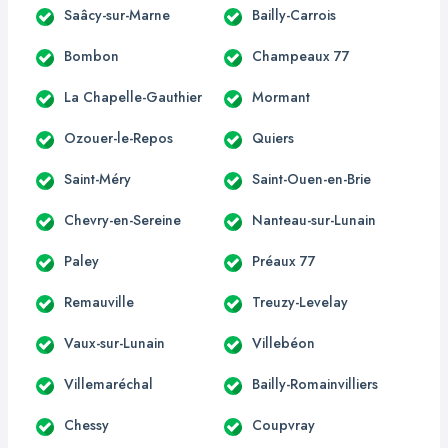
Saâcy-sur-Marne
Bailly-Carrois
Bombon
Champeaux 77
La Chapelle-Gauthier
Mormant
Ozouer-le-Repos
Quiers
Saint-Méry
Saint-Ouen-en-Brie
Chevry-en-Sereine
Nanteau-sur-Lunain
Paley
Préaux 77
Remauville
Treuzy-Levelay
Vaux-sur-Lunain
Villebéon
Villemaréchal
Bailly-Romainvilliers
Chessy
Coupvray