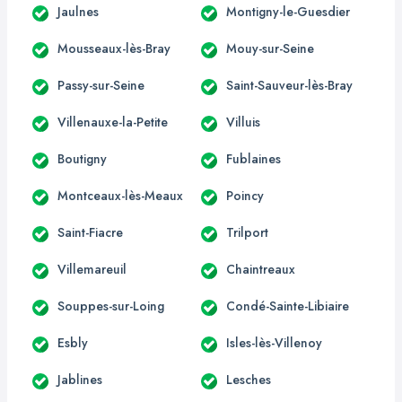
Jaulnes
Montigny-le-Guesdier
Mousseaux-lès-Bray
Mouy-sur-Seine
Passy-sur-Seine
Saint-Sauveur-lès-Bray
Villenauxe-la-Petite
Villuis
Boutigny
Fublaines
Montceaux-lès-Meaux
Poincy
Saint-Fiacre
Trilport
Villemareuil
Chaintreaux
Souppes-sur-Loing
Condé-Sainte-Libiaire
Esbly
Isles-lès-Villenoy
Jablines
Lesches