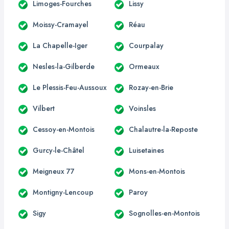
Limoges-Fourches
Lissy
Moissy-Cramayel
Réau
La Chapelle-Iger
Courpalay
Nesles-la-Gilberde
Ormeaux
Le Plessis-Feu-Aussoux
Rozay-en-Brie
Vilbert
Voinsles
Cessoy-en-Montois
Chalautre-la-Reposte
Gurcy-le-Châtel
Luisetaines
Meigneux 77
Mons-en-Montois
Montigny-Lencoup
Paroy
Sigy
Sognolles-en-Montois