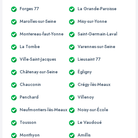
Forges 77
La Grande-Paroisse
Marolles-sur-Seine
Misy-sur-Yonne
Montereau-faut-Yonne
Saint-Germain-Laval
La Tombe
Varennes-sur-Seine
Ville-Saint-Jacques
Lieusaint 77
Châtenay-sur-Seine
Égligny
Chauconin
Crégy-lès-Meaux
Penchard
Villenoy
Neufmontiers-lès-Meaux
Noisy-sur-École
Tousson
Le Vaudoué
Monthyon
Amillis