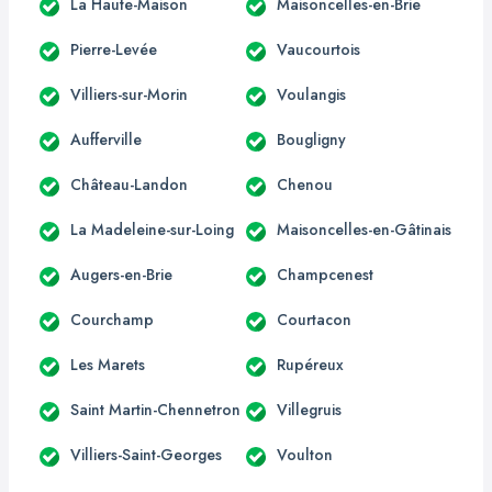
La Haute-Maison
Maisoncelles-en-Brie
Pierre-Levée
Vaucourtois
Villiers-sur-Morin
Voulangis
Aufferville
Bougligny
Château-Landon
Chenou
La Madeleine-sur-Loing
Maisoncelles-en-Gâtinais
Augers-en-Brie
Champcenest
Courchamp
Courtacon
Les Marets
Rupéreux
Saint Martin-Chennetron
Villegruis
Villiers-Saint-Georges
Voulton