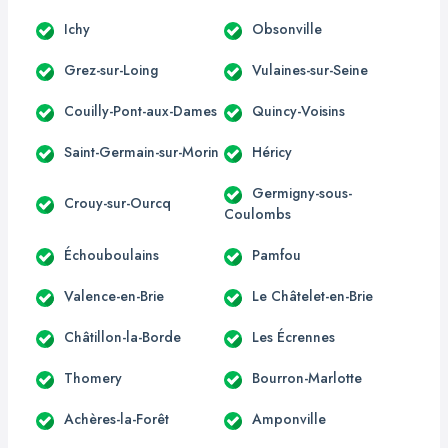
Ichy
Obsonville
Grez-sur-Loing
Vulaines-sur-Seine
Couilly-Pont-aux-Dames
Quincy-Voisins
Saint-Germain-sur-Morin
Héricy
Germigny-sous-
Crouy-sur-Ourcq
Coulombs
Échouboulains
Pamfou
Valence-en-Brie
Le Châtelet-en-Brie
Châtillon-la-Borde
Les Écrennes
Thomery
Bourron-Marlotte
Achères-la-Forêt
Amponville