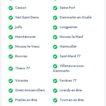
Cesson
Seine-Port
Vert-Saint-Denis
Dammartin-en-Goële
Juilly
Longperrier
Marchémoret
Moussy-le-Neuf
Moussy-le-Vieux
Nantouillet
Rouvres
Saint-Mard 77
Villeneuve-sous-
Thieux 77
Dammartin
Vinantes
Favières 77
Gretz-Armainvilliers
Liverdy-en-Brie
Presles-en-Brie
Tournan-en-Brie