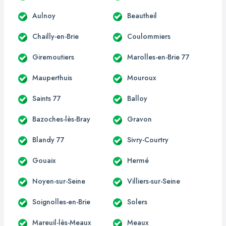
Aulnoy
Beautheil
Chailly-en-Brie
Coulommiers
Giremoutiers
Marolles-en-Brie 77
Mauperthuis
Mouroux
Saints 77
Balloy
Bazoches-lès-Bray
Gravon
Blandy 77
Sivry-Courtry
Gouaix
Hermé
Noyen-sur-Seine
Villiers-sur-Seine
Soignolles-en-Brie
Solers
Mareuil-lès-Meaux
Meaux