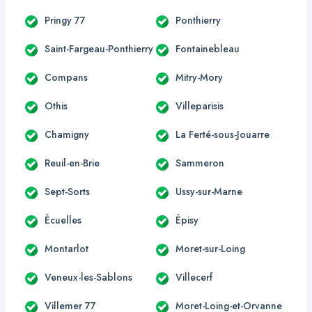
Pringy 77
Ponthierry
Saint-Fargeau-Ponthierry
Fontainebleau
Compans
Mitry-Mory
Othis
Villeparisis
Chamigny
La Ferté-sous-Jouarre
Reuil-en-Brie
Sammeron
Sept-Sorts
Ussy-sur-Marne
Écuelles
Épisy
Montarlot
Moret-sur-Loing
Veneux-les-Sablons
Villecerf
Villemer 77
Moret-Loing-et-Orvanne