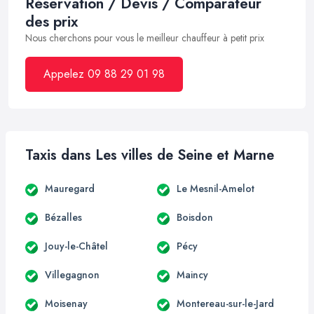
Réservation / Devis / Comparateur
des prix
Nous cherchons pour vous le meilleur chauffeur à petit prix
Appelez 09 88 29 01 98
Taxis dans Les villes de Seine et Marne
Mauregard
Le Mesnil-Amelot
Bézalles
Boisdon
Jouy-le-Châtel
Pécy
Villegagnon
Maincy
Moisenay
Montereau-sur-le-Jard