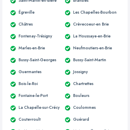
Saint-Martin-en-Bière
Bransles
Égreville
Les Chapelles-Bourbon
Châtres
Crèvecoeur-en Brie
Fontenay-Trésigny
La Houssaye-en-Brie
Marles-en-Brie
Neufmoutiers-en-Brie
Bussy-Saint-Georges
Bussy-Saint-Martin
Guermantes
Jossigny
Bois-le-Roi
Chartrettes
Fontaine-le-Port
Bouleurs
La Chapelle-sur-Crécy
Coulommes
Coutevroult
Guérard