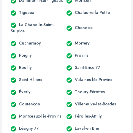
Dammartin-sur-Tigeaux
Mortcerf
Tigeaux
Chalautre-la-Petite
La Chapelle-Saint-
Chenoise
Sulpice
Cucharmoy
Mortery
Poigny
Provins
Rouilly
Saint-Brice 77
Saint-Hilliers
Vulaines-lès-Provins
Éverly
Thoury-Férottes
Coutençon
Villeneuve-les-Bordes
Montceaux-lès-Provins
Férolles-Attilly
Lésigny 77
Laval-en Brie