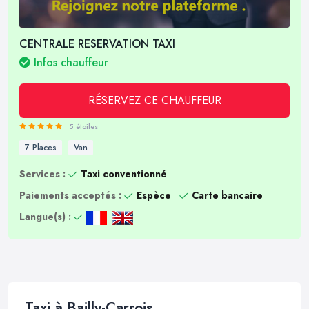
CENTRALE RESERVATION TAXI
Infos chauffeur
RÉSERVEZ CE CHAUFFEUR
5 étoiles
7 Places
Van
Services :
Taxi conventionné
Paiements acceptés :
Espèce
Carte bancaire
Langue(s) :
Taxi à Bailly-Carrois