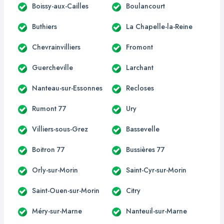
Boissy-aux-Cailles
Boulancourt
Buthiers
La Chapelle-la-Reine
Chevrainvilliers
Fromont
Guercheville
Larchant
Nanteau-sur-Essonnes
Recloses
Rumont 77
Ury
Villiers-sous-Grez
Bassevelle
Boitron 77
Bussières 77
Orly-sur-Morin
Saint-Cyr-sur-Morin
Saint-Ouen-sur-Morin
Citry
Méry-sur-Marne
Nanteuil-sur-Marne