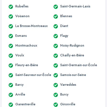
Rubelles
Saint-Germain-Laxis
Voisenon
Blennes
La Brosse-Montceaux
Diant
Esmans
Flagy
Montmachoux
Noisy-Rudignon
Voulx
Chailly-en-Bière
Fleury-en-Bière
Saint-Germain-sur-École
Saint-Sauveur-sur-École
Samois-sur-Seine
Barcy
Varreddes
Arville
Burcy
Garentreville
Gironville