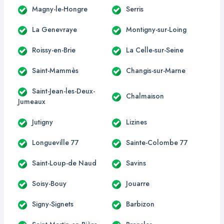
Magny-le-Hongre
Serris
La Genevraye
Montigny-sur-Loing
Roissy-en-Brie
La Celle-sur-Seine
Saint-Mammès
Changis-sur-Marne
Saint-Jean-les-Deux-
Chalmaison
Jumeaux
Jutigny
Lizines
Longueville 77
Sainte-Colombe 77
Saint-Loup-de Naud
Savins
Soisy-Bouy
Jouarre
Signy-Signets
Barbizon