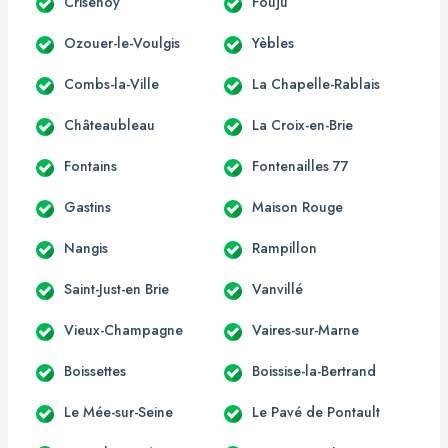
Crisenoy
Fouju
Ozouer-le-Voulgis
Yèbles
Combs-la-Ville
La Chapelle-Rablais
Châteaubleau
La Croix-en-Brie
Fontains
Fontenailles 77
Gastins
Maison Rouge
Nangis
Rampillon
Saint-Just-en Brie
Vanvillé
Vieux-Champagne
Vaires-sur-Marne
Boissettes
Boissise-la-Bertrand
Le Mée-sur-Seine
Le Pavé de Pontault