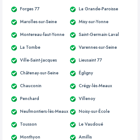
Forges 77
La Grande-Paroisse
Marolles-sur-Seine
Misy-sur-Yonne
Montereau-faut-Yonne
Saint-Germain-Laval
La Tombe
Varennes-sur-Seine
Ville-Saint-Jacques
Lieusaint 77
Châtenay-sur-Seine
Égligny
Chauconin
Crégy-lès-Meaux
Penchard
Villenoy
Neufmontiers-lès-Meaux
Noisy-sur-École
Tousson
Le Vaudoué
Monthyon
Amillis