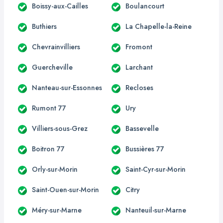
Boissy-aux-Cailles
Boulancourt
Buthiers
La Chapelle-la-Reine
Chevrainvilliers
Fromont
Guercheville
Larchant
Nanteau-sur-Essonnes
Recloses
Rumont 77
Ury
Villiers-sous-Grez
Bassevelle
Boitron 77
Bussières 77
Orly-sur-Morin
Saint-Cyr-sur-Morin
Saint-Ouen-sur-Morin
Citry
Méry-sur-Marne
Nanteuil-sur-Marne