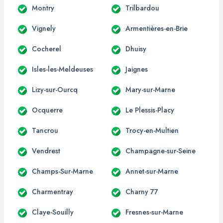
Montry
Trilbardou
Vignely
Armentières-en-Brie
Cocherel
Dhuisy
Isles-les-Meldeuses
Jaignes
Lizy-sur-Ourcq
Mary-sur-Marne
Ocquerre
Le Plessis-Placy
Tancrou
Trocy-en-Multien
Vendrest
Champagne-sur-Seine
Champs-Sur-Marne
Annet-sur-Marne
Charmentray
Charny 77
Claye-Souilly
Fresnes-sur-Marne