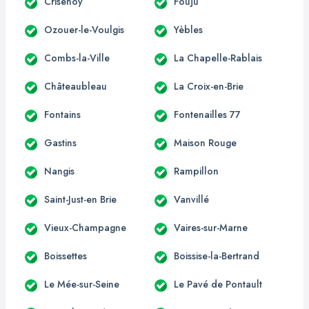
Crisenoy
Fouju
Ozouer-le-Voulgis
Yèbles
Combs-la-Ville
La Chapelle-Rablais
Châteaubleau
La Croix-en-Brie
Fontains
Fontenailles 77
Gastins
Maison Rouge
Nangis
Rampillon
Saint-Just-en Brie
Vanvillé
Vieux-Champagne
Vaires-sur-Marne
Boissettes
Boissise-la-Bertrand
Le Mée-sur-Seine
Le Pavé de Pontault