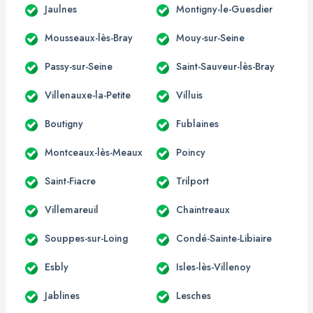
Jaulnes
Montigny-le-Guesdier
Mousseaux-lès-Bray
Mouy-sur-Seine
Passy-sur-Seine
Saint-Sauveur-lès-Bray
Villenauxe-la-Petite
Villuis
Boutigny
Fublaines
Montceaux-lès-Meaux
Poincy
Saint-Fiacre
Trilport
Villemareuil
Chaintreaux
Souppes-sur-Loing
Condé-Sainte-Libiaire
Esbly
Isles-lès-Villenoy
Jablines
Lesches