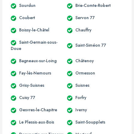
Sourdun
Brie-Comte-Robert
Coubert
Servon 77
Boissy-le-Châtel
Chauffry
Saint-Germain-sous-
Saint-Siméon 77
Doue
Bagneaux-sur-Loing
Châtenoy
Fay-lès-Nemours
Ormesson
Grisy-Suisnes
Suisnes
Cuisy 77
Forfry
Gesvres-le-Chapitre
Iverny
Le Plessis-aux-Bois
Saint-Soupplets