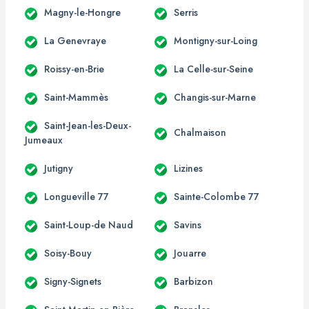
Magny-le-Hongre
Serris
La Genevraye
Montigny-sur-Loing
Roissy-en-Brie
La Celle-sur-Seine
Saint-Mammès
Changis-sur-Marne
Saint-Jean-les-Deux-
Chalmaison
Jumeaux
Jutigny
Lizines
Longueville 77
Sainte-Colombe 77
Saint-Loup-de Naud
Savins
Soisy-Bouy
Jouarre
Signy-Signets
Barbizon