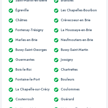
Saint-Martin-en-Bière
Bransles
Égreville
Les Chapelles-Bourbon
Châtres
Crèvecoeur-en Brie
Fontenay-Trésigny
La Houssaye-en-Brie
Marles-en-Brie
Neufmoutiers-en-Brie
Bussy-Saint-Georges
Bussy-Saint-Martin
Guermantes
Jossigny
Bois-le-Roi
Chartrettes
Fontaine-le-Port
Bouleurs
La Chapelle-sur-Crécy
Coulommes
Coutevroult
Guérard