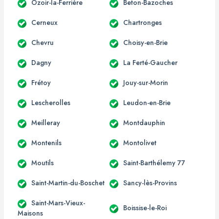
Ozoir-la-Ferrière
Beton-Bazoches
Cerneux
Chartronges
Chevru
Choisy-en-Brie
Dagny
La Ferté-Gaucher
Frétoy
Jouy-sur-Morin
Lescherolles
Leudon-en-Brie
Meilleray
Montdauphin
Montenils
Montolivet
Moutils
Saint-Barthélemy 77
Saint-Martin-du-Boschet
Sancy-lès-Provins
Saint-Mars-Vieux-
Boissise-le-Roi
Maisons