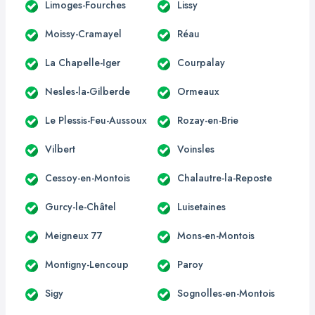
Limoges-Fourches
Lissy
Moissy-Cramayel
Réau
La Chapelle-Iger
Courpalay
Nesles-la-Gilberde
Ormeaux
Le Plessis-Feu-Aussoux
Rozay-en-Brie
Vilbert
Voinsles
Cessoy-en-Montois
Chalautre-la-Reposte
Gurcy-le-Châtel
Luisetaines
Meigneux 77
Mons-en-Montois
Montigny-Lencoup
Paroy
Sigy
Sognolles-en-Montois