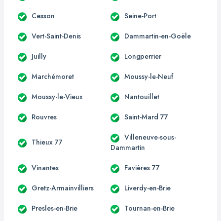
Cesson
Seine-Port
Vert-Saint-Denis
Dammartin-en-Goële
Juilly
Longperrier
Marchémoret
Moussy-le-Neuf
Moussy-le-Vieux
Nantouillet
Rouvres
Saint-Mard 77
Villeneuve-sous-
Thieux 77
Dammartin
Vinantes
Favières 77
Gretz-Armainvilliers
Liverdy-en-Brie
Presles-en-Brie
Tournan-en-Brie