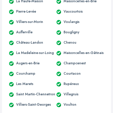
La Haute-Maison
Maisoncelles-en-Brie
Pierre-Levée
Vaucourtois
Villiers-sur-Morin
Voulangis
Aufferville
Bougligny
Château-Landon
Chenou
La Madeleine-sur-Loing
Maisoncelles-en-Gâtinais
Augers-en-Brie
Champcenest
Courchamp
Courtacon
Les Marets
Rupéreux
Saint Martin-Chennetron
Villegruis
Villiers-Saint-Georges
Voulton