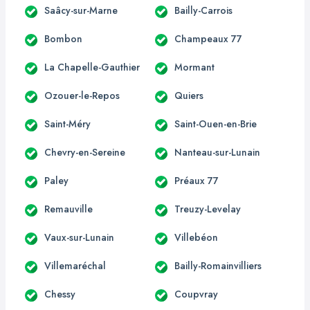
Saâcy-sur-Marne
Bailly-Carrois
Bombon
Champeaux 77
La Chapelle-Gauthier
Mormant
Ozouer-le-Repos
Quiers
Saint-Méry
Saint-Ouen-en-Brie
Chevry-en-Sereine
Nanteau-sur-Lunain
Paley
Préaux 77
Remauville
Treuzy-Levelay
Vaux-sur-Lunain
Villebéon
Villemaréchal
Bailly-Romainvilliers
Chessy
Coupvray