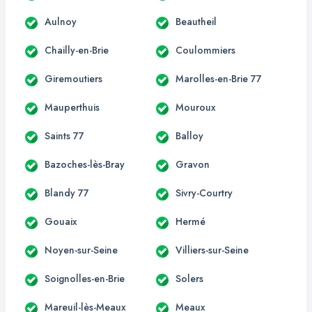
Aulnoy
Beautheil
Chailly-en-Brie
Coulommiers
Giremoutiers
Marolles-en-Brie 77
Mauperthuis
Mouroux
Saints 77
Balloy
Bazoches-lès-Bray
Gravon
Blandy 77
Sivry-Courtry
Gouaix
Hermé
Noyen-sur-Seine
Villiers-sur-Seine
Soignolles-en-Brie
Solers
Mareuil-lès-Meaux
Meaux