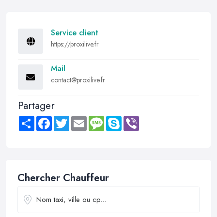
Service client
https://proxilive.fr
Mail
contact@proxilive.fr
Partager
Share
Facebook
Twitter
Email
Message
Skype
Viber
Chercher Chauffeur