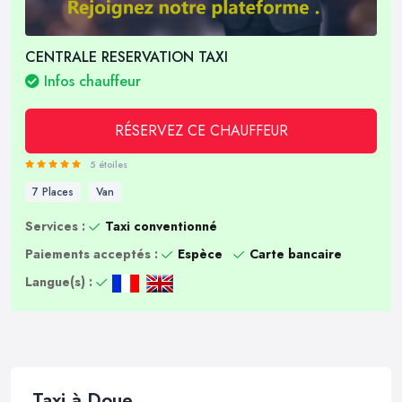
CENTRALE RESERVATION TAXI
Infos chauffeur
RÉSERVEZ CE CHAUFFEUR
5 étoiles
7 Places
Van
Services :
Taxi conventionné
Paiements acceptés :
Espèce
Carte bancaire
Langue(s) :
Taxi à Doue