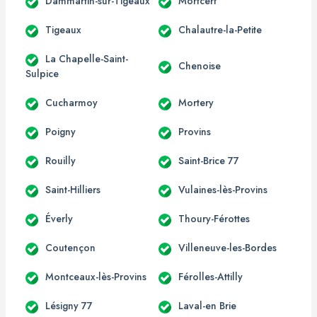
Dammartin-sur-Tigeaux
Mortcerf
Tigeaux
Chalautre-la-Petite
La Chapelle-Saint-
Chenoise
Sulpice
Cucharmoy
Mortery
Poigny
Provins
Rouilly
Saint-Brice 77
Saint-Hilliers
Vulaines-lès-Provins
Éverly
Thoury-Férottes
Coutençon
Villeneuve-les-Bordes
Montceaux-lès-Provins
Férolles-Attilly
Lésigny 77
Laval-en Brie