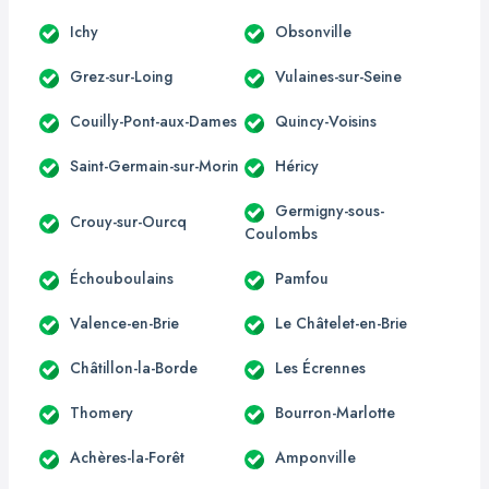
Ichy
Obsonville
Grez-sur-Loing
Vulaines-sur-Seine
Couilly-Pont-aux-Dames
Quincy-Voisins
Saint-Germain-sur-Morin
Héricy
Germigny-sous-
Crouy-sur-Ourcq
Coulombs
Échouboulains
Pamfou
Valence-en-Brie
Le Châtelet-en-Brie
Châtillon-la-Borde
Les Écrennes
Thomery
Bourron-Marlotte
Achères-la-Forêt
Amponville