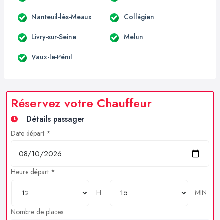
Nanteuil-lès-Meaux
Collégien
Livry-sur-Seine
Melun
Vaux-le-Pénil
Réservez votre Chauffeur
Détails passager
Date départ *
Heure départ *
H
MIN
Nombre de places