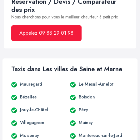
Réservation / Devis / Comparateur
des prix
Nous cherchons pour vous le meilleur chauffeur à petit prix
Appelez 09 88 29 01 98
Taxis dans Les villes de Seine et Marne
Mauregard
Le Mesnil-Amelot
Bézalles
Boisdon
Jouy-le-Châtel
Pécy
Villegagnon
Maincy
Moisenay
Montereau-sur-le-Jard