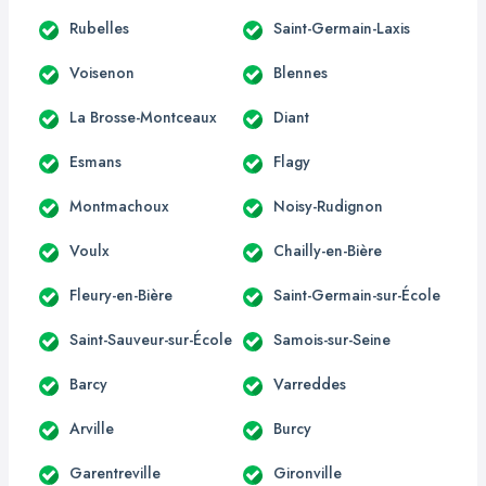
Rubelles
Saint-Germain-Laxis
Voisenon
Blennes
La Brosse-Montceaux
Diant
Esmans
Flagy
Montmachoux
Noisy-Rudignon
Voulx
Chailly-en-Bière
Fleury-en-Bière
Saint-Germain-sur-École
Saint-Sauveur-sur-École
Samois-sur-Seine
Barcy
Varreddes
Arville
Burcy
Garentreville
Gironville