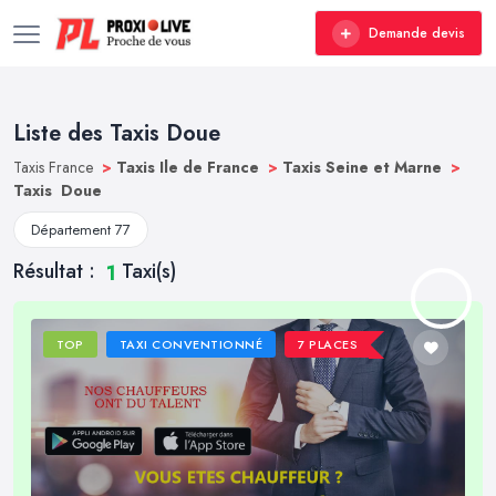
Demande devis
Liste des Taxis Doue
Taxis France
>
Taxis Ile de France
>
Taxis Seine et Marne
>
Taxis Doue
Département 77
Résultat :
Taxi(s)
1
TOP
TAXI CONVENTIONNÉ
7 PLACES