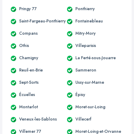
Pringy 77
Ponthierry
Saint-Fargeau-Ponthierry
Fontainebleau
Compans
Mitry-Mory
Othis
Villeparisis
Chamigny
La Ferté-sous-Jouarre
Reuil-en-Brie
Sammeron
Sept-Sorts
Ussy-sur-Marne
Écuelles
Épisy
Montarlot
Moret-sur-Loing
Veneux-les-Sablons
Villecerf
Villemer 77
Moret-Loing-et-Orvanne