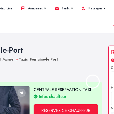
ap Live
Annuaires
Tarifs
Passager
le-Port
R
et Marne
>
Taxis Fontaine-le-Port
D
H
CENTRALE RESERVATION TAXI
Infos chauffeur
N
RÉSERVEZ CE CHAUFFEUR