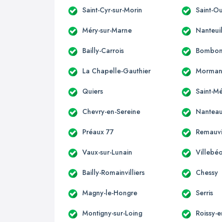
Saint-Cyr-sur-Morin
Saint-O
Méry-sur-Marne
Nanteui
Bailly-Carrois
Bombo
La Chapelle-Gauthier
Morman
Quiers
Saint-M
Chevry-en-Sereine
Nanteau
Préaux 77
Remauvi
Vaux-sur-Lunain
Villebé
Bailly-Romainvilliers
Chessy
Magny-le-Hongre
Serris
Montigny-sur-Loing
Roissy-e