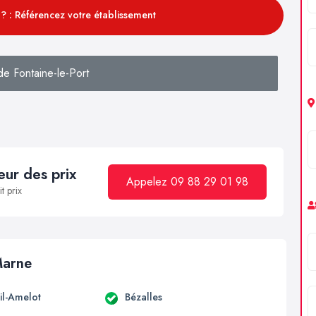
? : Référencez votre établissement
e Fontaine-le-Port
ur des prix
Appelez 09 88 29 01 98
t prix
Marne
il-Amelot
Bézalles