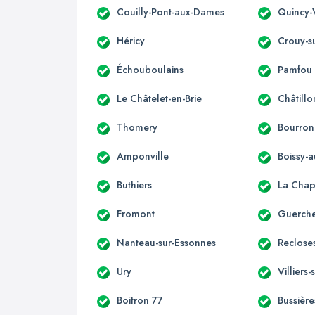
Couilly-Pont-aux-Dames
Quincy-
Héricy
Crouy-s
Échouboulains
Pamfou
Le Châtelet-en-Brie
Châtillo
Thomery
Bourron
Amponville
Boissy-a
Buthiers
La Chap
Fromont
Guerche
Nanteau-sur-Essonnes
Reclose
Ury
Villiers
Boitron 77
Bussière