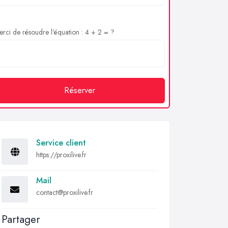
rci de résoudre l'équation : 4 + 2 = ?
Réserver
Service client
https://proxilive.fr
Mail
contact@proxilive.fr
Partager