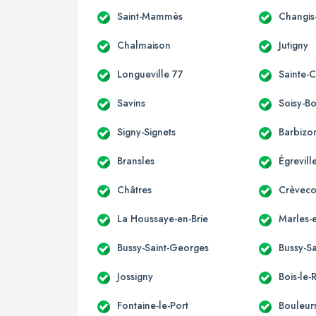
Saint-Mammès
Changis
Chalmaison
Jutigny
Longueville 77
Sainte-
Savins
Soisy-B
Signy-Signets
Barbizo
Bransles
Égrevill
Châtres
Crèveco
La Houssaye-en-Brie
Marles-e
Bussy-Saint-Georges
Bussy-Sa
Jossigny
Bois-le-
Fontaine-le-Port
Bouleur