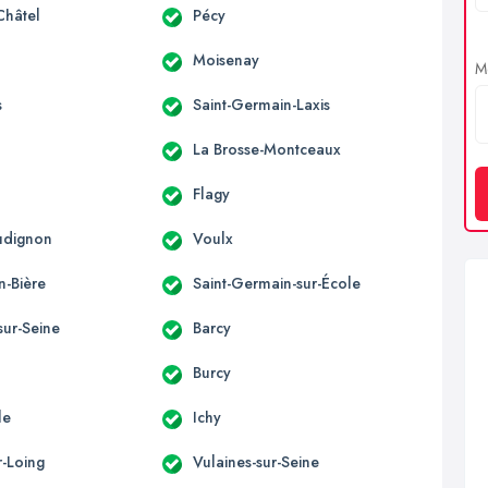
Châtel
Pécy
Moisenay
Me
s
Saint-Germain-Laxis
La Brosse-Montceaux
Flagy
udignon
Voulx
n-Bière
Saint-Germain-sur-École
sur-Seine
Barcy
Burcy
le
Ichy
r-Loing
Vulaines-sur-Seine