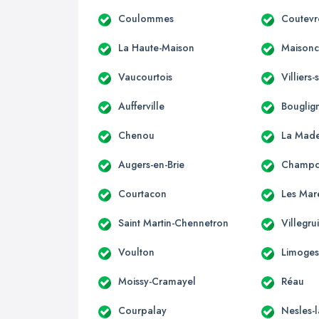
Coulommes
Coutevr
La Haute-Maison
Maisonce
Vaucourtois
Villiers
Aufferville
Bouglig
Chenou
La Made
Augers-en-Brie
Champc
Courtacon
Les Mar
Saint Martin-Chennetron
Villegru
Voulton
Limoges
Moissy-Cramayel
Réau
Courpalay
Nesles-