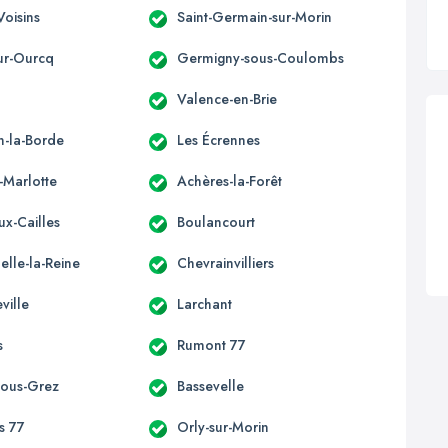
Voisins
Saint-Germain-sur-Morin
ur-Ourcq
Germigny-sous-Coulombs
Valence-en-Brie
n-la-Borde
Les Écrennes
-Marlotte
Achères-la-Forêt
ux-Cailles
Boulancourt
elle-la-Reine
Chevrainvilliers
ville
Larchant
s
Rumont 77
-sous-Grez
Bassevelle
s 77
Orly-sur-Morin