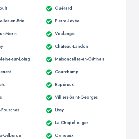
oult
Guérard
lles-en-Brie
Pierre-Levée
-sur-Morin
Voulangis
ny
Château-Landon
leine-sur-Loing
Maisoncelles-en-Gâtinais
enest
Courchamp
ets
Rupéreux
is
Villiers-Saint-Georges
-Fourches
Lissy
La Chapelle-Iger
la-Gilberde
Ormeaux