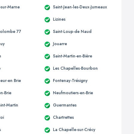
-sur-Marne
Saint-Jean-les-Deux-Jumeaux
Lizines
Colombe 77
Saint-Loup-de Naud
ouy
Jouarre
n
Saint-Martin-en-Bière
e
Les Chapelles-Bourbon
eur-en Brie
Fontenay-Trésigny
n-Brie
Neufmoutiers-en-Brie
int-Martin
Guermantes
Roi
Chartrettes
s
La Chapelle-sur-Crécy