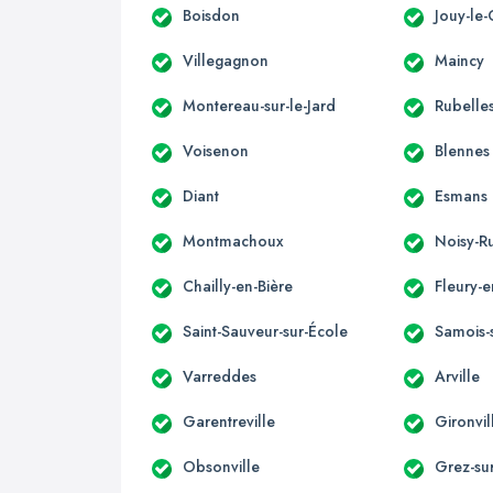
Boisdon
Jouy-le-
Villegagnon
Maincy
Montereau-sur-le-Jard
Rubelle
Voisenon
Blennes
Diant
Esmans
Montmachoux
Noisy-R
Chailly-en-Bière
Fleury-e
Saint-Sauveur-sur-École
Samois-
Varreddes
Arville
Garentreville
Gironvil
Obsonville
Grez-su