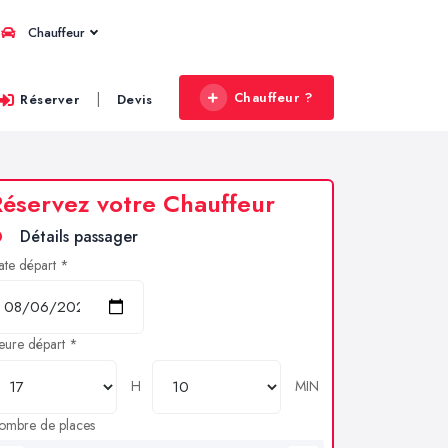
Chauffeur
Chauffeur ?
|
Réserver
Devis
éservez votre Chauffeur
Détails passager
ate départ *
eure départ *
H
MIN
ombre de places