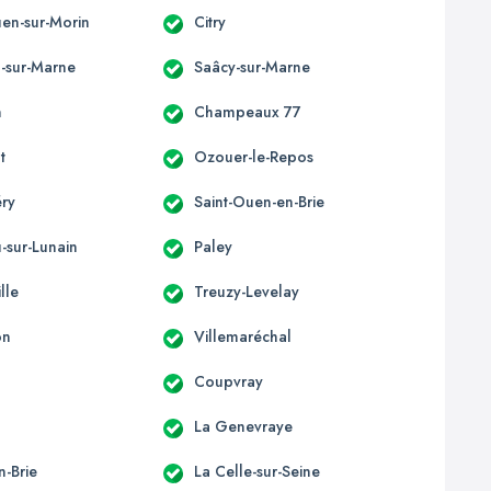
uen-sur-Morin
Citry
l-sur-Marne
Saâcy-sur-Marne
n
Champeaux 77
t
Ozouer-le-Repos
éry
Saint-Ouen-en-Brie
-sur-Lunain
Paley
lle
Treuzy-Levelay
on
Villemaréchal
Coupvray
La Genevraye
n-Brie
La Celle-sur-Seine