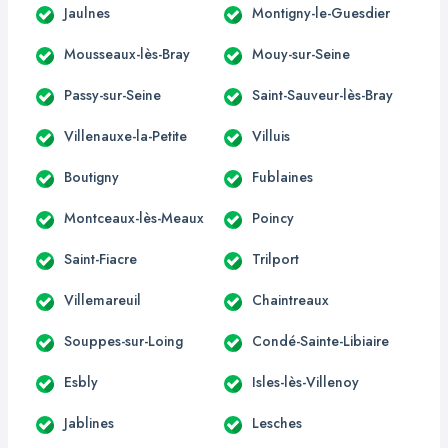
Jaulnes
Montigny-le-Guesdier
Mousseaux-lès-Bray
Mouy-sur-Seine
Passy-sur-Seine
Saint-Sauveur-lès-Bray
Villenauxe-la-Petite
Villuis
Boutigny
Fublaines
Montceaux-lès-Meaux
Poincy
Saint-Fiacre
Trilport
Villemareuil
Chaintreaux
Souppes-sur-Loing
Condé-Sainte-Libiaire
Esbly
Isles-lès-Villenoy
Jablines
Lesches