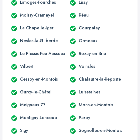
Limoges-Fourches
Lissy
Moissy-Cramayel
Réau
La Chapelle-Iger
Courpalay
Nesles-la-Gilberde
Ormeaux
Le Plessis-Feu-Aussoux
Rozay-en-Brie
Vilbert
Voinsles
Cessoy-en-Montois
Chalautre-la-Reposte
Gurcy-le-Châtel
Luisetaines
Meigneux 77
Mons-en-Montois
Montigny-Lencoup
Paroy
Sigy
Sognolles-en-Montois