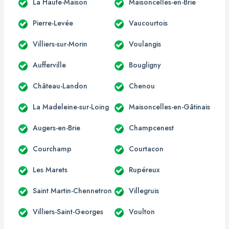
La Haute-Maison
Maisoncelles-en-Brie
Pierre-Levée
Vaucourtois
Villiers-sur-Morin
Voulangis
Aufferville
Bougligny
Château-Landon
Chenou
La Madeleine-sur-Loing
Maisoncelles-en-Gâtinais
Augers-en-Brie
Champcenest
Courchamp
Courtacon
Les Marets
Rupéreux
Saint Martin-Chennetron
Villegruis
Villiers-Saint-Georges
Voulton