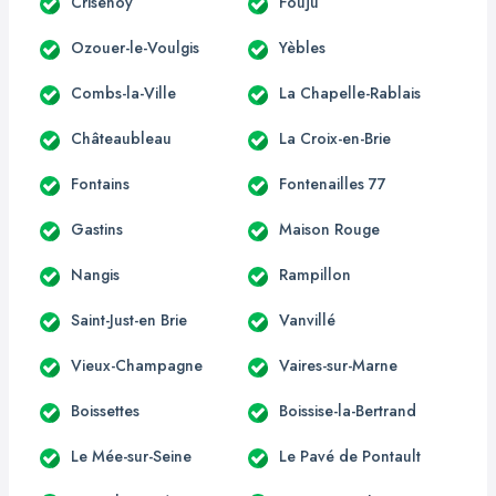
Crisenoy
Fouju
Ozouer-le-Voulgis
Yèbles
Combs-la-Ville
La Chapelle-Rablais
Châteaubleau
La Croix-en-Brie
Fontains
Fontenailles 77
Gastins
Maison Rouge
Nangis
Rampillon
Saint-Just-en Brie
Vanvillé
Vieux-Champagne
Vaires-sur-Marne
Boissettes
Boissise-la-Bertrand
Le Mée-sur-Seine
Le Pavé de Pontault