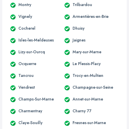
Montry
Trilbardou
Vignely
Armentières-en-Brie
Cocherel
Dhuisy
Isles-les-Meldeuses
Jaignes
Lizy-sur-Ourcq
Mary-sur-Marne
Ocquerre
Le Plessis-Placy
Tancrou
Trocy-en-Multien
Vendrest
Champagne-sur-Seine
Champs-Sur-Marne
Annet-sur-Marne
Charmentray
Charny 77
Claye-Souilly
Fresnes-sur-Marne