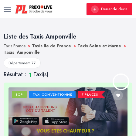
Demande devis
Liste des Taxis Amponville
Taxis France
>
Taxis Ile de France
>
Taxis Seine et Marne
>
Taxis Amponville
Département 77
Résultat :
Taxi(s)
1
TOP
TAXI CONVENTIONNÉ
7 PLACES