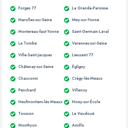
Forges 77
La Grande-Paroisse
Marolles-sur-Seine
Misy-sur-Yonne
Montereau-faut-Yonne
Saint-Germain-Laval
La Tombe
Varennes-sur-Seine
Ville-Saint-Jacques
Lieusaint 77
Châtenay-sur-Seine
Égligny
Chauconin
Crégy-lès-Meaux
Penchard
Villenoy
Neufmontiers-lès-Meaux
Noisy-sur-École
Tousson
Le Vaudoué
Monthyon
Amillis