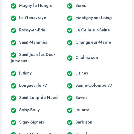
Magny-le-Hongre
Serris
La Genevraye
Montigny-sur-Loing
Roissy-en-Brie
La Celle-sur-Seine
Saint-Mammès
Changis-sur-Marne
Saint-Jean-les-Deux-
Chalmaison
Jumeaux
Jutigny
Lizines
Longueville 77
Sainte-Colombe 77
Saint-Loup-de Naud
Savins
Soisy-Bouy
Jouarre
Signy-Signets
Barbizon