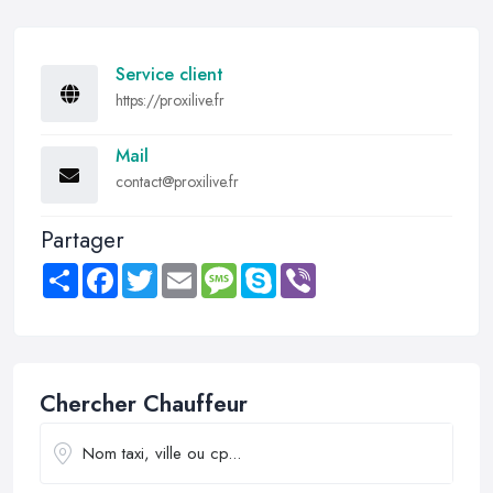
Service client
https://proxilive.fr
Mail
contact@proxilive.fr
Partager
Share
Facebook
Twitter
Email
Message
Skype
Viber
Chercher Chauffeur