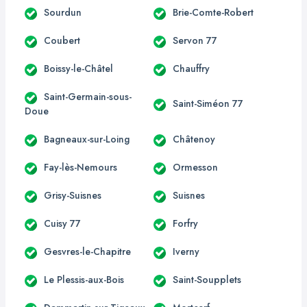
Sourdun
Brie-Comte-Robert
Coubert
Servon 77
Boissy-le-Châtel
Chauffry
Saint-Germain-sous-
Saint-Siméon 77
Doue
Bagneaux-sur-Loing
Châtenoy
Fay-lès-Nemours
Ormesson
Grisy-Suisnes
Suisnes
Cuisy 77
Forfry
Gesvres-le-Chapitre
Iverny
Le Plessis-aux-Bois
Saint-Soupplets