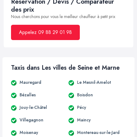
Réservation / Devis / Comparateur
des prix
Nous cherchons pour vous le meilleur chauffeur à petit prix
Appelez 09 88 29 01 98
Taxis dans Les villes de Seine et Marne
Mauregard
Le Mesnil-Amelot
Bézalles
Boisdon
Jouy-le-Châtel
Pécy
Villegagnon
Maincy
Moisenay
Montereau-sur-le-Jard