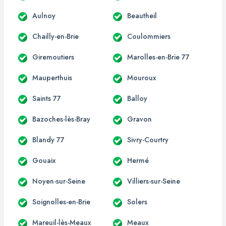
Aulnoy
Beautheil
Chailly-en-Brie
Coulommiers
Giremoutiers
Marolles-en-Brie 77
Mauperthuis
Mouroux
Saints 77
Balloy
Bazoches-lès-Bray
Gravon
Blandy 77
Sivry-Courtry
Gouaix
Hermé
Noyen-sur-Seine
Villiers-sur-Seine
Soignolles-en-Brie
Solers
Mareuil-lès-Meaux
Meaux