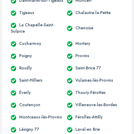
Dammartin-sur-Tigeaux
Mortcerf
Tigeaux
Chalautre-la-Petite
La Chapelle-Saint-
Chenoise
Sulpice
Cucharmoy
Mortery
Poigny
Provins
Rouilly
Saint-Brice 77
Saint-Hilliers
Vulaines-lès-Provins
Éverly
Thoury-Férottes
Coutençon
Villeneuve-les-Bordes
Montceaux-lès-Provins
Férolles-Attilly
Lésigny 77
Laval-en Brie