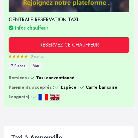
CENTRALE RESERVATION TAXI
Infos chauffeur
RÉSERVEZ CE CHAUFFEUR
5 étoiles
7 Places
Van
Services :
Taxi conventionné
Paiements acceptés :
Espèce
Carte bancaire
Langue(s) :
Taxi à Amponville