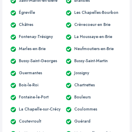
Saint-Martin-en-Bière
Bransles
Égreville
Les Chapelles-Bourbon
Châtres
Crèvecoeur-en Brie
Fontenay-Trésigny
La Houssaye-en-Brie
Marles-en-Brie
Neufmoutiers-en-Brie
Bussy-Saint-Georges
Bussy-Saint-Martin
Guermantes
Jossigny
Bois-le-Roi
Chartrettes
Fontaine-le-Port
Bouleurs
La Chapelle-sur-Crécy
Coulommes
Coutevroult
Guérard