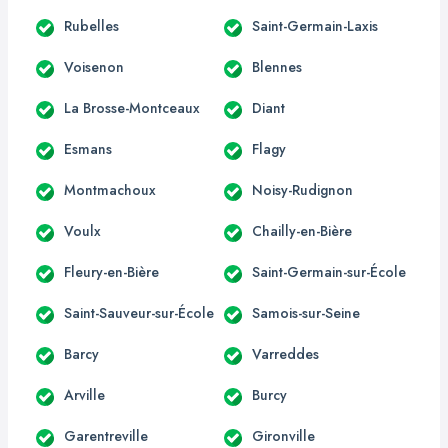
Rubelles
Saint-Germain-Laxis
Voisenon
Blennes
La Brosse-Montceaux
Diant
Esmans
Flagy
Montmachoux
Noisy-Rudignon
Voulx
Chailly-en-Bière
Fleury-en-Bière
Saint-Germain-sur-École
Saint-Sauveur-sur-École
Samois-sur-Seine
Barcy
Varreddes
Arville
Burcy
Garentreville
Gironville