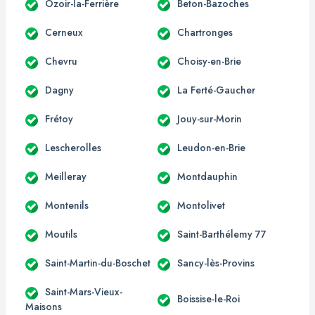
Ozoir-la-Ferrière
Beton-Bazoches
Cerneux
Chartronges
Chevru
Choisy-en-Brie
Dagny
La Ferté-Gaucher
Frétoy
Jouy-sur-Morin
Lescherolles
Leudon-en-Brie
Meilleray
Montdauphin
Montenils
Montolivet
Moutils
Saint-Barthélemy 77
Saint-Martin-du-Boschet
Sancy-lès-Provins
Saint-Mars-Vieux-
Boissise-le-Roi
Maisons