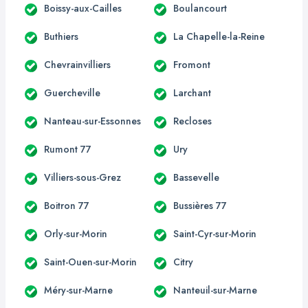
Boissy-aux-Cailles
Boulancourt
Buthiers
La Chapelle-la-Reine
Chevrainvilliers
Fromont
Guercheville
Larchant
Nanteau-sur-Essonnes
Recloses
Rumont 77
Ury
Villiers-sous-Grez
Bassevelle
Boitron 77
Bussières 77
Orly-sur-Morin
Saint-Cyr-sur-Morin
Saint-Ouen-sur-Morin
Citry
Méry-sur-Marne
Nanteuil-sur-Marne