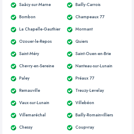
Saâcy-sur-Marne
Bailly-Carrois
Bombon
Champeaux 77
La Chapelle-Gauthier
Mormant
Ozouer-le-Repos
Quiers
Saint-Méry
Saint-Ouen-en-Brie
Chevry-en-Sereine
Nanteau-sur-Lunain
Paley
Préaux 77
Remauville
Treuzy-Levelay
Vaux-sur-Lunain
Villebéon
Villemaréchal
Bailly-Romainvilliers
Chessy
Coupvray