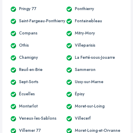
Pringy 77
Ponthierry
Saint-Fargeau-Ponthierry
Fontainebleau
Compans
Mitry-Mory
Othis
Villeparisis
Chamigny
La Ferté-sous-Jouarre
Reuil-en-Brie
Sammeron
Sept-Sorts
Ussy-sur-Marne
Écuelles
Épisy
Montarlot
Moret-sur-Loing
Veneux-les-Sablons
Villecerf
Villemer 77
Moret-Loing-et-Orvanne