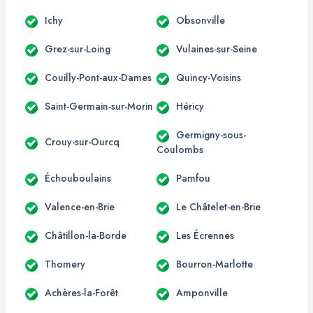
Ichy
Obsonville
Grez-sur-Loing
Vulaines-sur-Seine
Couilly-Pont-aux-Dames
Quincy-Voisins
Saint-Germain-sur-Morin
Héricy
Germigny-sous-
Crouy-sur-Ourcq
Coulombs
Échouboulains
Pamfou
Valence-en-Brie
Le Châtelet-en-Brie
Châtillon-la-Borde
Les Écrennes
Thomery
Bourron-Marlotte
Achères-la-Forêt
Amponville