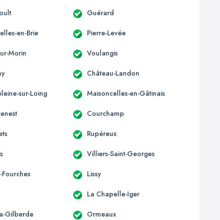
oult
Guérard
lles-en-Brie
Pierre-Levée
-sur-Morin
Voulangis
ny
Château-Landon
leine-sur-Loing
Maisoncelles-en-Gâtinais
enest
Courchamp
ets
Rupéreux
is
Villiers-Saint-Georges
-Fourches
Lissy
La Chapelle-Iger
la-Gilberde
Ormeaux