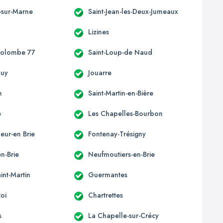
-sur-Marne
Saint-Jean-les-Deux-Jumeaux
Lizines
Colombe 77
Saint-Loup-de Naud
ouy
Jouarre
n
Saint-Martin-en-Bière
e
Les Chapelles-Bourbon
eur-en Brie
Fontenay-Trésigny
n-Brie
Neufmoutiers-en-Brie
int-Martin
Guermantes
Roi
Chartrettes
s
La Chapelle-sur-Crécy