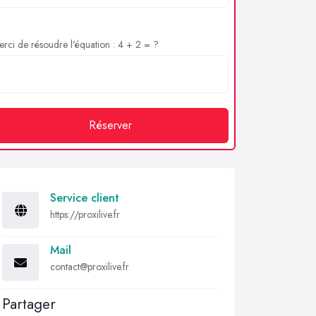
rci de résoudre l'équation : 4 + 2 = ?
Réserver
Service client
https://proxilive.fr
Mail
contact@proxilive.fr
Partager