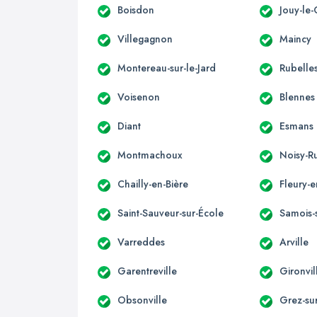
Boisdon
Jouy-le-
Villegagnon
Maincy
Montereau-sur-le-Jard
Rubelle
Voisenon
Blennes
Diant
Esmans
Montmachoux
Noisy-R
Chailly-en-Bière
Fleury-e
Saint-Sauveur-sur-École
Samois-
Varreddes
Arville
Garentreville
Gironvil
Obsonville
Grez-su