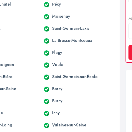
Châtel
Pécy
Moisenay
Me
s
Saint-Germain-Laxis
La Brosse-Montceaux
Flagy
udignon
Voulx
n-Bière
Saint-Germain-sur-École
sur-Seine
Barcy
Burcy
le
Ichy
r-Loing
Vulaines-sur-Seine