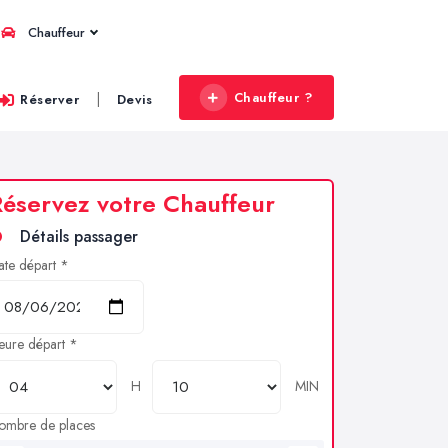
Chauffeur
Chauffeur ?
|
Réserver
Devis
éservez votre Chauffeur
Détails passager
ate départ *
eure départ *
H
MIN
ombre de places