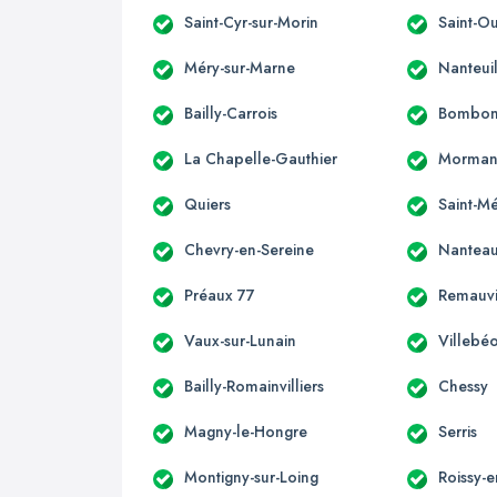
Saint-Cyr-sur-Morin
Saint-O
Méry-sur-Marne
Nanteui
Bailly-Carrois
Bombo
La Chapelle-Gauthier
Morman
Quiers
Saint-M
Chevry-en-Sereine
Nanteau
Préaux 77
Remauvi
Vaux-sur-Lunain
Villebé
Bailly-Romainvilliers
Chessy
Magny-le-Hongre
Serris
Montigny-sur-Loing
Roissy-e