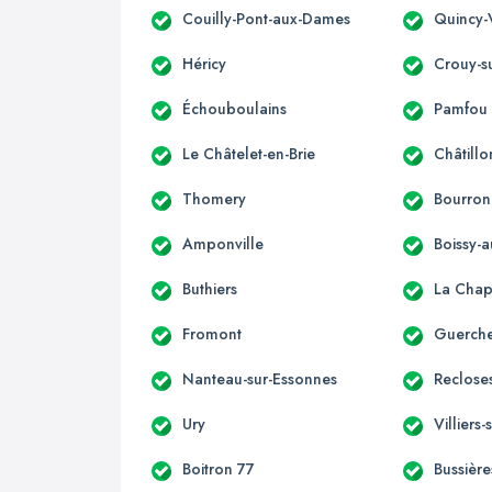
Couilly-Pont-aux-Dames
Quincy-
Héricy
Crouy-s
Échouboulains
Pamfou
Le Châtelet-en-Brie
Châtillo
Thomery
Bourron
Amponville
Boissy-a
Buthiers
La Chap
Fromont
Guerche
Nanteau-sur-Essonnes
Reclose
Ury
Villiers
Boitron 77
Bussière