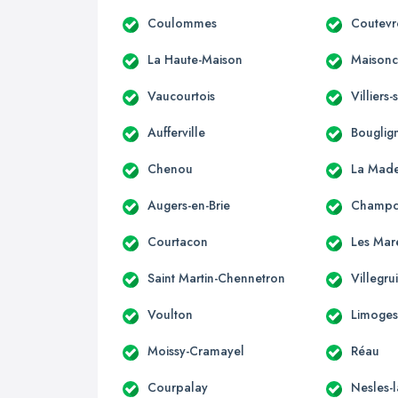
Coulommes
Coutevr
La Haute-Maison
Maisonce
Vaucourtois
Villiers
Aufferville
Bouglig
Chenou
La Made
Augers-en-Brie
Champc
Courtacon
Les Mar
Saint Martin-Chennetron
Villegru
Voulton
Limoges
Moissy-Cramayel
Réau
Courpalay
Nesles-