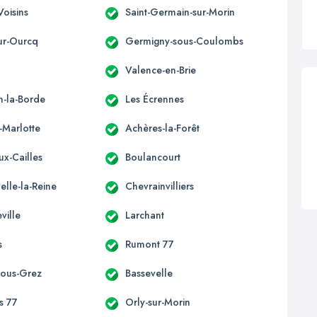
Voisins
Saint-Germain-sur-Morin
ur-Ourcq
Germigny-sous-Coulombs
Valence-en-Brie
n-la-Borde
Les Écrennes
-Marlotte
Achères-la-Forêt
ux-Cailles
Boulancourt
elle-la-Reine
Chevrainvilliers
ville
Larchant
s
Rumont 77
-sous-Grez
Bassevelle
s 77
Orly-sur-Morin