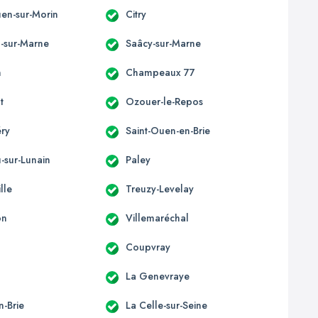
uen-sur-Morin
Citry
l-sur-Marne
Saâcy-sur-Marne
n
Champeaux 77
t
Ozouer-le-Repos
éry
Saint-Ouen-en-Brie
-sur-Lunain
Paley
lle
Treuzy-Levelay
on
Villemaréchal
Coupvray
La Genevraye
n-Brie
La Celle-sur-Seine