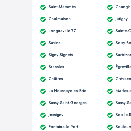
Saint-Mammès
Changis
Chalmaison
Jutigny
Longueville 77
Sainte-
Savins
Soisy-B
Signy-Signets
Barbizo
Bransles
Égrevill
Châtres
Crèveco
La Houssaye-en-Brie
Marles-e
Bussy-Saint-Georges
Bussy-Sa
Jossigny
Bois-le-
Fontaine-le-Port
Bouleur