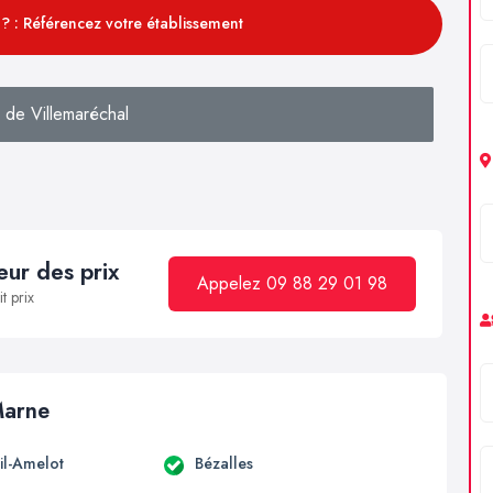
? : Référencez votre établissement
 de Villemaréchal
ur des prix
Appelez 09 88 29 01 98
t prix
Marne
il-Amelot
Bézalles