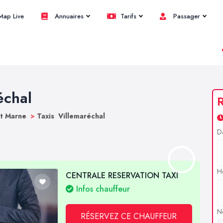
ap Live
Annuaires
Tarifs
Passager
échal
R
et Marne
>
Taxis Villemaréchal
D
H
CENTRALE RESERVATION TAXI
Infos chauffeur
N
RÉSERVEZ CE CHAUFFEUR