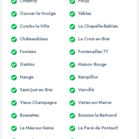
Crisenoy
Fouju
Ozouer-le-Voulgis
Yèbles
Combs-la-Ville
La Chapelle-Rablais
Châteaubleau
La Croix-en-Brie
Fontains
Fontenailles 77
Gastins
Maison Rouge
Nangis
Rampillon
Saint-Just-en Brie
Vanvillé
Vieux-Champagne
Vaires-sur-Marne
Boissettes
Boissise-la-Bertrand
Le Mée-sur-Seine
Le Pavé de Pontault