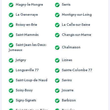
Magny-le-Hongre
Serris
La Genevraye
Montigny-sur-Loing
Roissy-en-Brie
La Celle-sur-Seine
Saint-Mammès
Changis-sur-Marne
Saint-Jean-les-Deux-
Chalmaison
Jumeaux
Jutigny
Lizines
Longueville 77
Sainte-Colombe 77
Saint-Loup-de Naud
Savins
Soisy-Bouy
Jouarre
Signy-Signets
Barbizon