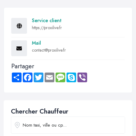
Service client
https://proxilive.fr
Mail
contact@proxilive.fr
Partager
Share
Facebook
Twitter
Email
Message
Skype
Viber
Chercher Chauffeur