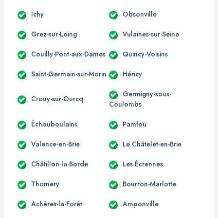
Ichy
Obsonville
Grez-sur-Loing
Vulaines-sur-Seine
Couilly-Pont-aux-Dames
Quincy-Voisins
Saint-Germain-sur-Morin
Héricy
Germigny-sous-
Crouy-sur-Ourcq
Coulombs
Échouboulains
Pamfou
Valence-en-Brie
Le Châtelet-en-Brie
Châtillon-la-Borde
Les Écrennes
Thomery
Bourron-Marlotte
Achères-la-Forêt
Amponville