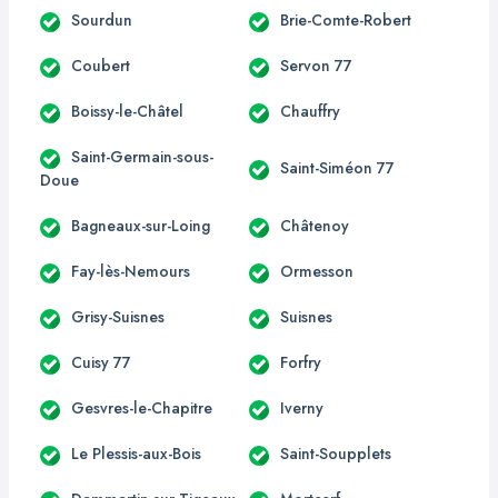
Sourdun
Brie-Comte-Robert
Coubert
Servon 77
Boissy-le-Châtel
Chauffry
Saint-Germain-sous-
Saint-Siméon 77
Doue
Bagneaux-sur-Loing
Châtenoy
Fay-lès-Nemours
Ormesson
Grisy-Suisnes
Suisnes
Cuisy 77
Forfry
Gesvres-le-Chapitre
Iverny
Le Plessis-aux-Bois
Saint-Soupplets