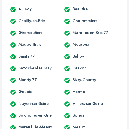
Aulnoy
Beautheil
Chailly-en-Brie
Coulommiers
Giremoutiers
Marolles-en-Brie 77
Mauperthuis
Mouroux
Saints 77
Balloy
Bazoches-lès-Bray
Gravon
Blandy 77
Sivry-Courtry
Gouaix
Hermé
Noyen-sur-Seine
Villiers-sur-Seine
Soignolles-en-Brie
Solers
Mareuil-lès-Meaux
Meaux