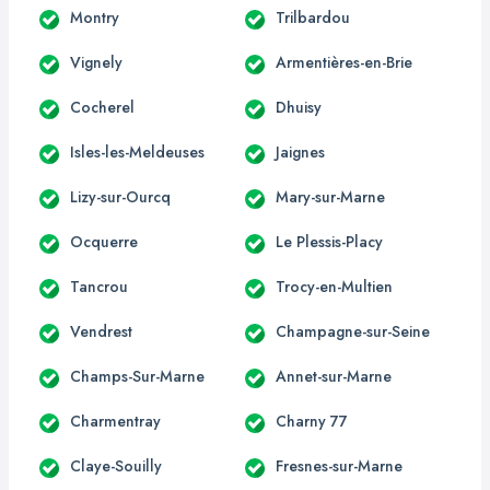
Montry
Trilbardou
Vignely
Armentières-en-Brie
Cocherel
Dhuisy
Isles-les-Meldeuses
Jaignes
Lizy-sur-Ourcq
Mary-sur-Marne
Ocquerre
Le Plessis-Placy
Tancrou
Trocy-en-Multien
Vendrest
Champagne-sur-Seine
Champs-Sur-Marne
Annet-sur-Marne
Charmentray
Charny 77
Claye-Souilly
Fresnes-sur-Marne