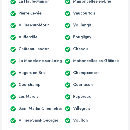
La Haute-Maison
Maisoncelles-en-Brie
Pierre-Levée
Vaucourtois
Villiers-sur-Morin
Voulangis
Aufferville
Bougligny
Château-Landon
Chenou
La Madeleine-sur-Loing
Maisoncelles-en-Gâtinais
Augers-en-Brie
Champcenest
Courchamp
Courtacon
Les Marets
Rupéreux
Saint Martin-Chennetron
Villegruis
Villiers-Saint-Georges
Voulton