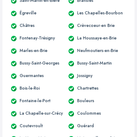
Saint-Martin-en-Bière
Bransles
Égreville
Les Chapelles-Bourbon
Châtres
Crèvecoeur-en Brie
Fontenay-Trésigny
La Houssaye-en-Brie
Marles-en-Brie
Neufmoutiers-en-Brie
Bussy-Saint-Georges
Bussy-Saint-Martin
Guermantes
Jossigny
Bois-le-Roi
Chartrettes
Fontaine-le-Port
Bouleurs
La Chapelle-sur-Crécy
Coulommes
Coutevroult
Guérard