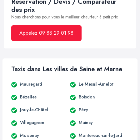
Réservation / Devis / Comparateur
des prix
Nous cherchons pour vous le meilleur chauffeur à petit prix
Appelez 09 88 29 01 98
Taxis dans Les villes de Seine et Marne
Mauregard
Le Mesnil-Amelot
Bézalles
Boisdon
Jouy-le-Châtel
Pécy
Villegagnon
Maincy
Moisenay
Montereau-sur-le-Jard