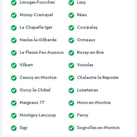
Limoges-Fourches
Lissy
Moissy-Cramayel
Réau
La Chapelle-Iger
Courpalay
Nesles-la-Gilberde
Ormeaux
Le Plessis-Feu-Aussoux
Rozay-en-Brie
Vilbert
Voinsles
Cessoy-en-Montois
Chalautre-la-Reposte
Gurcy-le-Châtel
Luisetaines
Meigneux 77
Mons-en-Montois
Montigny-Lencoup
Paroy
Sigy
Sognolles-en-Montois