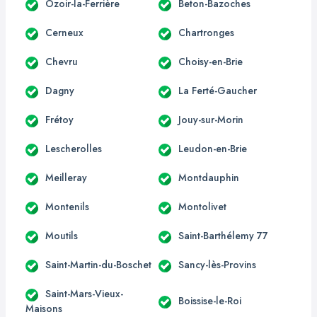
Ozoir-la-Ferrière
Beton-Bazoches
Cerneux
Chartronges
Chevru
Choisy-en-Brie
Dagny
La Ferté-Gaucher
Frétoy
Jouy-sur-Morin
Lescherolles
Leudon-en-Brie
Meilleray
Montdauphin
Montenils
Montolivet
Moutils
Saint-Barthélemy 77
Saint-Martin-du-Boschet
Sancy-lès-Provins
Saint-Mars-Vieux-
Boissise-le-Roi
Maisons