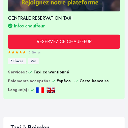
CENTRALE RESERVATION TAXI
Infos chauffeur
RÉSERVEZ CE CHAUFFEUR
5 étoiles
7 Places
Van
Services :
Taxi conventionné
Paiements acceptés :
Espèce
Carte bancaire
Langue(s) :
Taxi à Boisdon