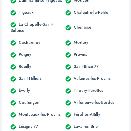
Dammartin-sur-Tigeaux
Mortcerf
Tigeaux
Chalautre-la-Petite
La Chapelle-Saint-
Chenoise
Sulpice
Cucharmoy
Mortery
Poigny
Provins
Rouilly
Saint-Brice 77
Saint-Hilliers
Vulaines-lès-Provins
Éverly
Thoury-Férottes
Coutençon
Villeneuve-les-Bordes
Montceaux-lès-Provins
Férolles-Attilly
Lésigny 77
Laval-en Brie