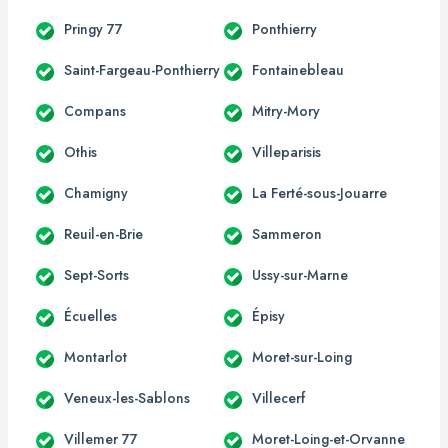
Pringy 77
Ponthierry
Saint-Fargeau-Ponthierry
Fontainebleau
Compans
Mitry-Mory
Othis
Villeparisis
Chamigny
La Ferté-sous-Jouarre
Reuil-en-Brie
Sammeron
Sept-Sorts
Ussy-sur-Marne
Écuelles
Épisy
Montarlot
Moret-sur-Loing
Veneux-les-Sablons
Villecerf
Villemer 77
Moret-Loing-et-Orvanne