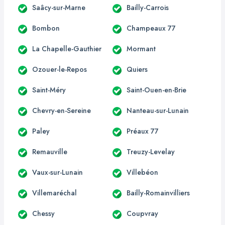
Saâcy-sur-Marne
Bailly-Carrois
Bombon
Champeaux 77
La Chapelle-Gauthier
Mormant
Ozouer-le-Repos
Quiers
Saint-Méry
Saint-Ouen-en-Brie
Chevry-en-Sereine
Nanteau-sur-Lunain
Paley
Préaux 77
Remauville
Treuzy-Levelay
Vaux-sur-Lunain
Villebéon
Villemaréchal
Bailly-Romainvilliers
Chessy
Coupvray