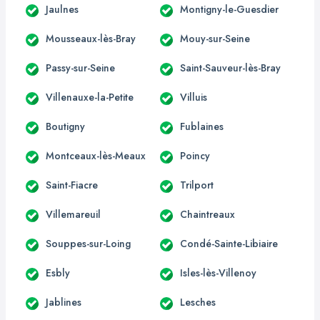
Jaulnes
Montigny-le-Guesdier
Mousseaux-lès-Bray
Mouy-sur-Seine
Passy-sur-Seine
Saint-Sauveur-lès-Bray
Villenauxe-la-Petite
Villuis
Boutigny
Fublaines
Montceaux-lès-Meaux
Poincy
Saint-Fiacre
Trilport
Villemareuil
Chaintreaux
Souppes-sur-Loing
Condé-Sainte-Libiaire
Esbly
Isles-lès-Villenoy
Jablines
Lesches