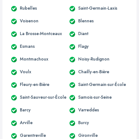
Rubelles
Saint-Germain-Laxis
Voisenon
Blennes
La Brosse-Montceaux
Diant
Esmans
Flagy
Montmachoux
Noisy-Rudignon
Voulx
Chailly-en-Bière
Fleury-en-Bière
Saint-Germain-sur-École
Saint-Sauveur-sur-École
Samois-sur-Seine
Barcy
Varreddes
Arville
Burcy
Garentreville
Gironville