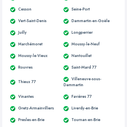
Cesson
Seine-Port
Vert-Saint-Denis
Dammartin-en-Goële
Juilly
Longperrier
Marchémoret
Moussy-le-Neuf
Moussy-le-Vieux
Nantouillet
Rouvres
Saint-Mard 77
Villeneuve-sous-
Thieux 77
Dammartin
Vinantes
Favières 77
Gretz-Armainvilliers
Liverdy-en-Brie
Presles-en-Brie
Tournan-en-Brie