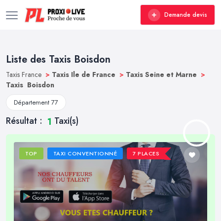
Demande devis
Liste des Taxis Boisdon
Taxis France
>
Taxis Ile de France
>
Taxis Seine et Marne
>
Taxis Boisdon
Département 77
Résultat :
Taxi(s)
1
TOP
TAXI CONVENTIONNÉ
7 PLACES