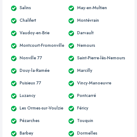
Salins
May-en-Multien
Chalifert
Montévrain
Vaudoy-en-Brie
Darvault
Montcourt-Fromonville
Nemours
Nonville 77
Saint-Pierre-lès-Nemours
Douy-la-Ramée
Marcilly
Puisieux 77
Vincy-Manoeuvre
Luzancy
Pontcarré
Les Ormes-sur-Voulzie
Féricy
Pézarches
Touquin
Barbey
Dormelles