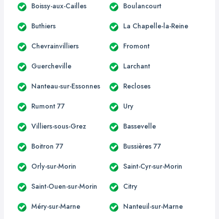
Boissy-aux-Cailles
Boulancourt
Buthiers
La Chapelle-la-Reine
Chevrainvilliers
Fromont
Guercheville
Larchant
Nanteau-sur-Essonnes
Recloses
Rumont 77
Ury
Villiers-sous-Grez
Bassevelle
Boitron 77
Bussières 77
Orly-sur-Morin
Saint-Cyr-sur-Morin
Saint-Ouen-sur-Morin
Citry
Méry-sur-Marne
Nanteuil-sur-Marne