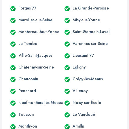
Forges 77
La Grande-Paroisse
Marolles-sur-Seine
Misy-sur-Yonne
Montereau-faut-Yonne
Saint-Germain-Laval
La Tombe
Varennes-sur-Seine
Ville-Saint-Jacques
Lieusaint 77
Châtenay-sur-Seine
Égligny
Chauconin
Crégy-lès-Meaux
Penchard
Villenoy
Neufmontiers-lès-Meaux
Noisy-sur-École
Tousson
Le Vaudoué
Monthyon
Amillis