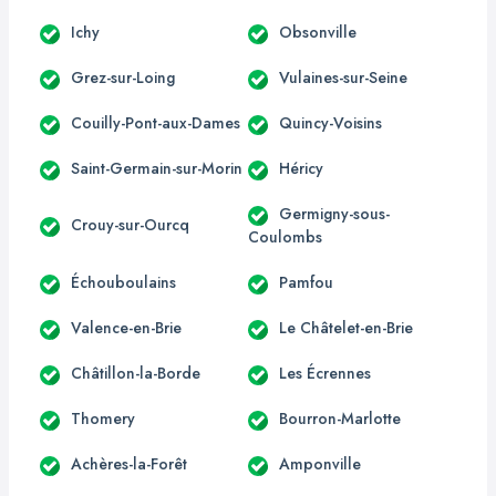
Ichy
Obsonville
Grez-sur-Loing
Vulaines-sur-Seine
Couilly-Pont-aux-Dames
Quincy-Voisins
Saint-Germain-sur-Morin
Héricy
Germigny-sous-
Crouy-sur-Ourcq
Coulombs
Échouboulains
Pamfou
Valence-en-Brie
Le Châtelet-en-Brie
Châtillon-la-Borde
Les Écrennes
Thomery
Bourron-Marlotte
Achères-la-Forêt
Amponville