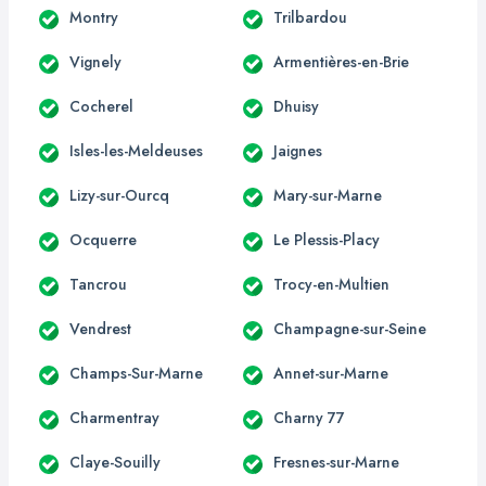
Montry
Trilbardou
Vignely
Armentières-en-Brie
Cocherel
Dhuisy
Isles-les-Meldeuses
Jaignes
Lizy-sur-Ourcq
Mary-sur-Marne
Ocquerre
Le Plessis-Placy
Tancrou
Trocy-en-Multien
Vendrest
Champagne-sur-Seine
Champs-Sur-Marne
Annet-sur-Marne
Charmentray
Charny 77
Claye-Souilly
Fresnes-sur-Marne