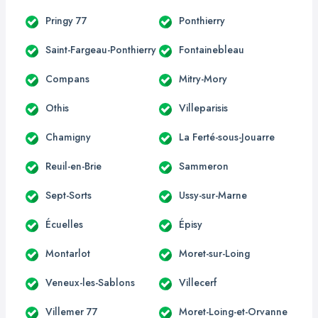
Pringy 77
Ponthierry
Saint-Fargeau-Ponthierry
Fontainebleau
Compans
Mitry-Mory
Othis
Villeparisis
Chamigny
La Ferté-sous-Jouarre
Reuil-en-Brie
Sammeron
Sept-Sorts
Ussy-sur-Marne
Écuelles
Épisy
Montarlot
Moret-sur-Loing
Veneux-les-Sablons
Villecerf
Villemer 77
Moret-Loing-et-Orvanne