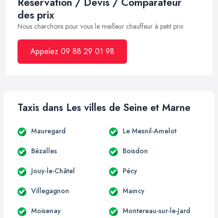
Réservation / Devis / Comparateur
des prix
Nous cherchons pour vous le meilleur chauffeur à petit prix
Appelez 09 88 29 01 98
Taxis dans Les villes de Seine et Marne
Mauregard
Le Mesnil-Amelot
Bézalles
Boisdon
Jouy-le-Châtel
Pécy
Villegagnon
Maincy
Moisenay
Montereau-sur-le-Jard