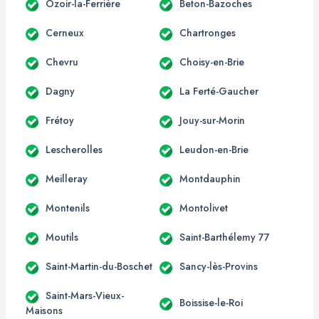
Ozoir-la-Ferrière
Beton-Bazoches
Cerneux
Chartronges
Chevru
Choisy-en-Brie
Dagny
La Ferté-Gaucher
Frétoy
Jouy-sur-Morin
Lescherolles
Leudon-en-Brie
Meilleray
Montdauphin
Montenils
Montolivet
Moutils
Saint-Barthélemy 77
Saint-Martin-du-Boschet
Sancy-lès-Provins
Saint-Mars-Vieux-
Boissise-le-Roi
Maisons