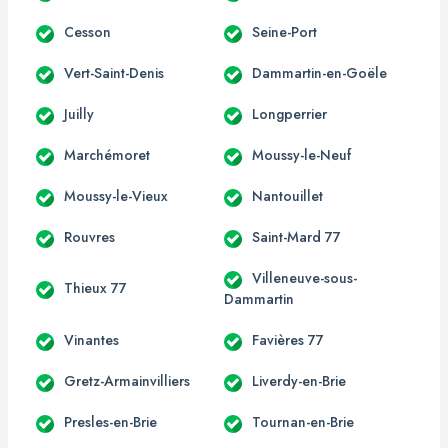
Cesson
Seine-Port
Vert-Saint-Denis
Dammartin-en-Goële
Juilly
Longperrier
Marchémoret
Moussy-le-Neuf
Moussy-le-Vieux
Nantouillet
Rouvres
Saint-Mard 77
Villeneuve-sous-
Thieux 77
Dammartin
Vinantes
Favières 77
Gretz-Armainvilliers
Liverdy-en-Brie
Presles-en-Brie
Tournan-en-Brie