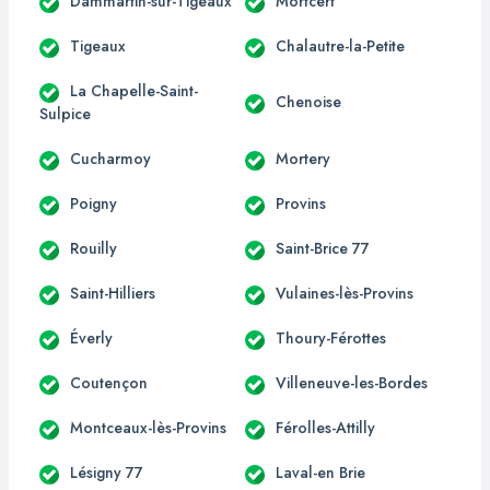
Dammartin-sur-Tigeaux
Mortcerf
Tigeaux
Chalautre-la-Petite
La Chapelle-Saint-
Chenoise
Sulpice
Cucharmoy
Mortery
Poigny
Provins
Rouilly
Saint-Brice 77
Saint-Hilliers
Vulaines-lès-Provins
Éverly
Thoury-Férottes
Coutençon
Villeneuve-les-Bordes
Montceaux-lès-Provins
Férolles-Attilly
Lésigny 77
Laval-en Brie