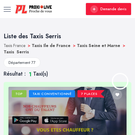
Demande devis
Liste des Taxis Serris
Taxis France
>
Taxis Ile de France
>
Taxis Seine et Marne
>
Taxis Serris
Département 77
Résultat :
Taxi(s)
1
TOP
TAXI CONVENTIONNÉ
7 PLACES