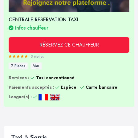
CENTRALE RESERVATION TAXI
Infos chauffeur
RÉSERVEZ CE CHAUFFEUR
5 étoiles
7 Places
Van
Services :
Taxi conventionné
Paiements acceptés :
Espèce
Carte bancaire
Langue(s) :
Taxi à Serris