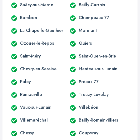
Saâcy-sur-Marne
Bailly-Carrois
Bombon
Champeaux 77
La Chapelle-Gauthier
Mormant
Ozouer-le-Repos
Quiers
Saint-Méry
Saint-Ouen-en-Brie
Chevry-en-Sereine
Nanteau-sur-Lunain
Paley
Préaux 77
Remauville
Treuzy-Levelay
Vaux-sur-Lunain
Villebéon
Villemaréchal
Bailly-Romainvilliers
Chessy
Coupvray