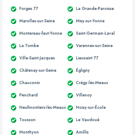
Forges 77
La Grande-Paroisse
Marolles-sur-Seine
Misy-sur-Yonne
Montereau-faut-Yonne
Saint-Germain-Laval
La Tombe
Varennes-sur-Seine
Ville-Saint-Jacques
Lieusaint 77
Châtenay-sur-Seine
Égligny
Chauconin
Crégy-lès-Meaux
Penchard
Villenoy
Neufmontiers-lès-Meaux
Noisy-sur-École
Tousson
Le Vaudoué
Monthyon
Amillis