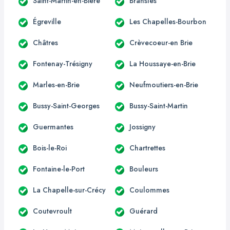
Saint-Martin-en-Bière
Bransles
Égreville
Les Chapelles-Bourbon
Châtres
Crèvecoeur-en Brie
Fontenay-Trésigny
La Houssaye-en-Brie
Marles-en-Brie
Neufmoutiers-en-Brie
Bussy-Saint-Georges
Bussy-Saint-Martin
Guermantes
Jossigny
Bois-le-Roi
Chartrettes
Fontaine-le-Port
Bouleurs
La Chapelle-sur-Crécy
Coulommes
Coutevroult
Guérard