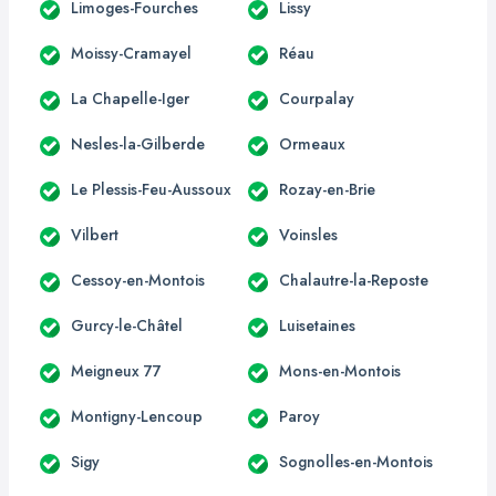
Limoges-Fourches
Lissy
Moissy-Cramayel
Réau
La Chapelle-Iger
Courpalay
Nesles-la-Gilberde
Ormeaux
Le Plessis-Feu-Aussoux
Rozay-en-Brie
Vilbert
Voinsles
Cessoy-en-Montois
Chalautre-la-Reposte
Gurcy-le-Châtel
Luisetaines
Meigneux 77
Mons-en-Montois
Montigny-Lencoup
Paroy
Sigy
Sognolles-en-Montois