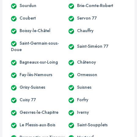
Sourdun
Brie-Comte-Robert
Coubert
Servon 77
Boissy-le-Châtel
Chauffry
Saint-Germain-sous-
Saint-Siméon 77
Doue
Bagneaux-sur-Loing
Châtenoy
Fay-lès-Nemours
Ormesson
Grisy-Suisnes
Suisnes
Cuisy 77
Forfry
Gesvres-le-Chapitre
Iverny
Le Plessis-aux-Bois
Saint-Soupplets