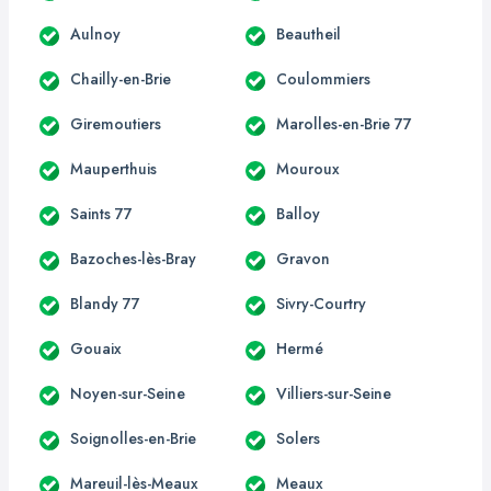
Aulnoy
Beautheil
Chailly-en-Brie
Coulommiers
Giremoutiers
Marolles-en-Brie 77
Mauperthuis
Mouroux
Saints 77
Balloy
Bazoches-lès-Bray
Gravon
Blandy 77
Sivry-Courtry
Gouaix
Hermé
Noyen-sur-Seine
Villiers-sur-Seine
Soignolles-en-Brie
Solers
Mareuil-lès-Meaux
Meaux