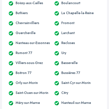
Boissy-aux-Cailles
Boulancourt
Buthiers
La Chapelle-la-Reine
Chevrainvilliers
Fromont
Guercheville
Larchant
Nanteau-sur-Essonnes
Recloses
Rumont 77
Ury
Villiers-sous-Grez
Bassevelle
Boitron 77
Bussières 77
Orly-sur-Morin
Saint-Cyr-sur-Morin
Saint-Ouen-sur-Morin
Citry
Méry-sur-Marne
Nanteuil-sur-Marne