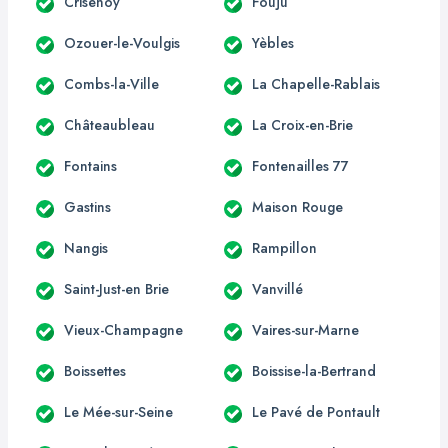
Crisenoy
Fouju
Ozouer-le-Voulgis
Yèbles
Combs-la-Ville
La Chapelle-Rablais
Châteaubleau
La Croix-en-Brie
Fontains
Fontenailles 77
Gastins
Maison Rouge
Nangis
Rampillon
Saint-Just-en Brie
Vanvillé
Vieux-Champagne
Vaires-sur-Marne
Boissettes
Boissise-la-Bertrand
Le Mée-sur-Seine
Le Pavé de Pontault