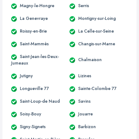
Magny-le-Hongre
Serris
La Genevraye
Montigny-sur-Loing
Roissy-en-Brie
La Celle-sur-Seine
Saint-Mammès
Changis-sur-Marne
Saint-Jean-les-Deux-
Chalmaison
Jumeaux
Jutigny
Lizines
Longueville 77
Sainte-Colombe 77
Saint-Loup-de Naud
Savins
Soisy-Bouy
Jouarre
Signy-Signets
Barbizon