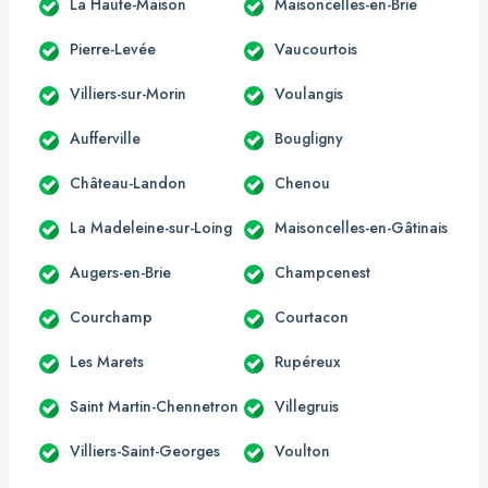
La Haute-Maison
Maisoncelles-en-Brie
Pierre-Levée
Vaucourtois
Villiers-sur-Morin
Voulangis
Aufferville
Bougligny
Château-Landon
Chenou
La Madeleine-sur-Loing
Maisoncelles-en-Gâtinais
Augers-en-Brie
Champcenest
Courchamp
Courtacon
Les Marets
Rupéreux
Saint Martin-Chennetron
Villegruis
Villiers-Saint-Georges
Voulton