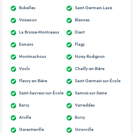
Rubelles
Saint-Germain-Laxis
Voisenon
Blennes
La Brosse-Montceaux
Diant
Esmans
Flagy
Montmachoux
Noisy-Rudignon
Voulx
Chailly-en-Bière
Fleury-en-Bière
Saint-Germain-sur-École
Saint-Sauveur-sur-École
Samois-sur-Seine
Barcy
Varreddes
Arville
Burcy
Garentreville
Gironville