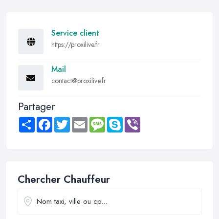
Service client
https://proxilive.fr
Mail
contact@proxilive.fr
Partager
Share
Facebook
Twitter
Email
Message
Skype
Viber
Chercher Chauffeur