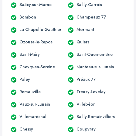
Saâcy-sur-Marne
Bailly-Carrois
Bombon
Champeaux 77
La Chapelle-Gauthier
Mormant
Ozouer-le-Repos
Quiers
Saint-Méry
Saint-Ouen-en-Brie
Chevry-en-Sereine
Nanteau-sur-Lunain
Paley
Préaux 77
Remauville
Treuzy-Levelay
Vaux-sur-Lunain
Villebéon
Villemaréchal
Bailly-Romainvilliers
Chessy
Coupvray