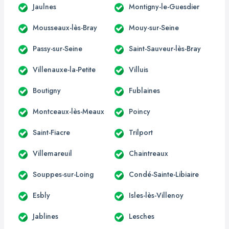
Jaulnes
Montigny-le-Guesdier
Mousseaux-lès-Bray
Mouy-sur-Seine
Passy-sur-Seine
Saint-Sauveur-lès-Bray
Villenauxe-la-Petite
Villuis
Boutigny
Fublaines
Montceaux-lès-Meaux
Poincy
Saint-Fiacre
Trilport
Villemareuil
Chaintreaux
Souppes-sur-Loing
Condé-Sainte-Libiaire
Esbly
Isles-lès-Villenoy
Jablines
Lesches