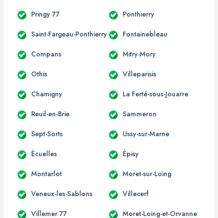
Pringy 77
Ponthierry
Saint-Fargeau-Ponthierry
Fontainebleau
Compans
Mitry-Mory
Othis
Villeparisis
Chamigny
La Ferté-sous-Jouarre
Reuil-en-Brie
Sammeron
Sept-Sorts
Ussy-sur-Marne
Écuelles
Épisy
Montarlot
Moret-sur-Loing
Veneux-les-Sablons
Villecerf
Villemer 77
Moret-Loing-et-Orvanne