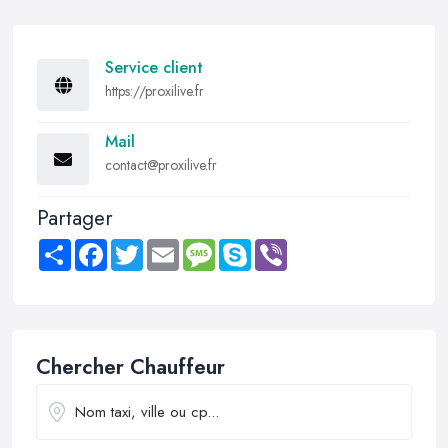
Service client
https://proxilive.fr
Mail
contact@proxilive.fr
Partager
Share
Facebook
Twitter
Email
Message
Skype
Viber
Chercher Chauffeur