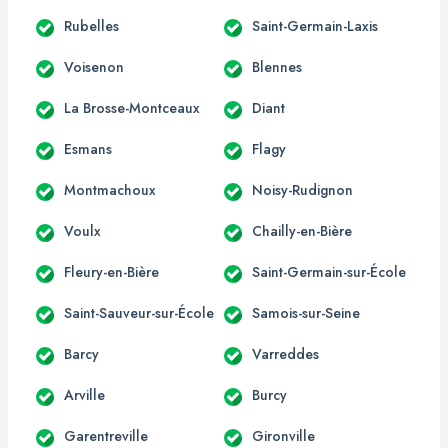
Rubelles
Saint-Germain-Laxis
Voisenon
Blennes
La Brosse-Montceaux
Diant
Esmans
Flagy
Montmachoux
Noisy-Rudignon
Voulx
Chailly-en-Bière
Fleury-en-Bière
Saint-Germain-sur-École
Saint-Sauveur-sur-École
Samois-sur-Seine
Barcy
Varreddes
Arville
Burcy
Garentreville
Gironville