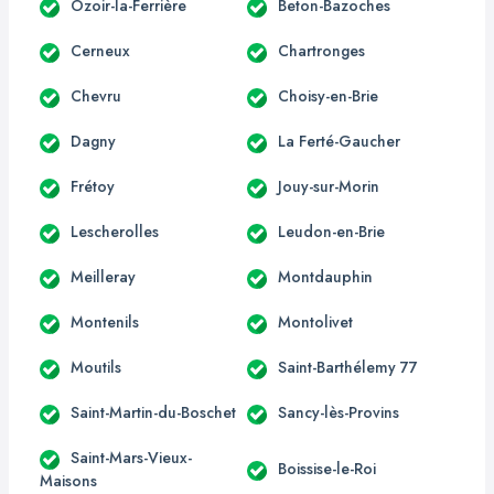
Ozoir-la-Ferrière
Beton-Bazoches
Cerneux
Chartronges
Chevru
Choisy-en-Brie
Dagny
La Ferté-Gaucher
Frétoy
Jouy-sur-Morin
Lescherolles
Leudon-en-Brie
Meilleray
Montdauphin
Montenils
Montolivet
Moutils
Saint-Barthélemy 77
Saint-Martin-du-Boschet
Sancy-lès-Provins
Saint-Mars-Vieux-
Boissise-le-Roi
Maisons