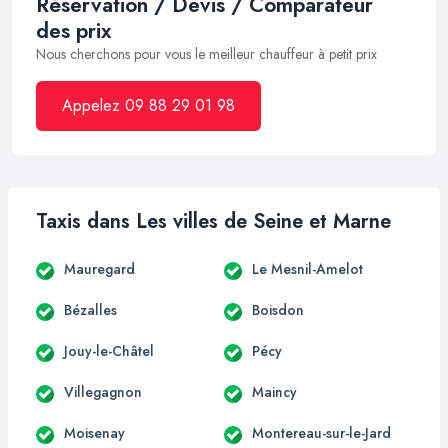
Réservation / Devis / Comparateur
des prix
Nous cherchons pour vous le meilleur chauffeur à petit prix
Appelez 09 88 29 01 98
Taxis dans Les villes de Seine et Marne
Mauregard
Le Mesnil-Amelot
Bézalles
Boisdon
Jouy-le-Châtel
Pécy
Villegagnon
Maincy
Moisenay
Montereau-sur-le-Jard