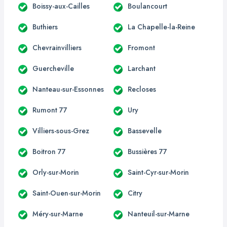
Boissy-aux-Cailles
Boulancourt
Buthiers
La Chapelle-la-Reine
Chevrainvilliers
Fromont
Guercheville
Larchant
Nanteau-sur-Essonnes
Recloses
Rumont 77
Ury
Villiers-sous-Grez
Bassevelle
Boitron 77
Bussières 77
Orly-sur-Morin
Saint-Cyr-sur-Morin
Saint-Ouen-sur-Morin
Citry
Méry-sur-Marne
Nanteuil-sur-Marne