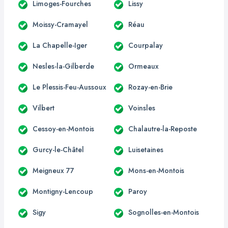
Limoges-Fourches
Lissy
Moissy-Cramayel
Réau
La Chapelle-Iger
Courpalay
Nesles-la-Gilberde
Ormeaux
Le Plessis-Feu-Aussoux
Rozay-en-Brie
Vilbert
Voinsles
Cessoy-en-Montois
Chalautre-la-Reposte
Gurcy-le-Châtel
Luisetaines
Meigneux 77
Mons-en-Montois
Montigny-Lencoup
Paroy
Sigy
Sognolles-en-Montois