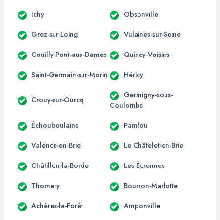
Ichy
Obsonville
Grez-sur-Loing
Vulaines-sur-Seine
Couilly-Pont-aux-Dames
Quincy-Voisins
Saint-Germain-sur-Morin
Héricy
Germigny-sous-
Crouy-sur-Ourcq
Coulombs
Échouboulains
Pamfou
Valence-en-Brie
Le Châtelet-en-Brie
Châtillon-la-Borde
Les Écrennes
Thomery
Bourron-Marlotte
Achères-la-Forêt
Amponville