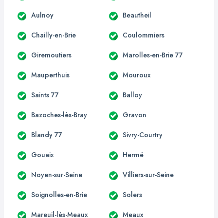
Aulnoy
Beautheil
Chailly-en-Brie
Coulommiers
Giremoutiers
Marolles-en-Brie 77
Mauperthuis
Mouroux
Saints 77
Balloy
Bazoches-lès-Bray
Gravon
Blandy 77
Sivry-Courtry
Gouaix
Hermé
Noyen-sur-Seine
Villiers-sur-Seine
Soignolles-en-Brie
Solers
Mareuil-lès-Meaux
Meaux