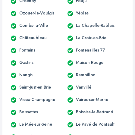
Crisenoy
Fouju
Ozouer-le-Voulgis
Yèbles
Combs-la-Ville
La Chapelle-Rablais
Châteaubleau
La Croix-en-Brie
Fontains
Fontenailles 77
Gastins
Maison Rouge
Nangis
Rampillon
Saint-Just-en Brie
Vanvillé
Vieux-Champagne
Vaires-sur-Marne
Boissettes
Boissise-la-Bertrand
Le Mée-sur-Seine
Le Pavé de Pontault