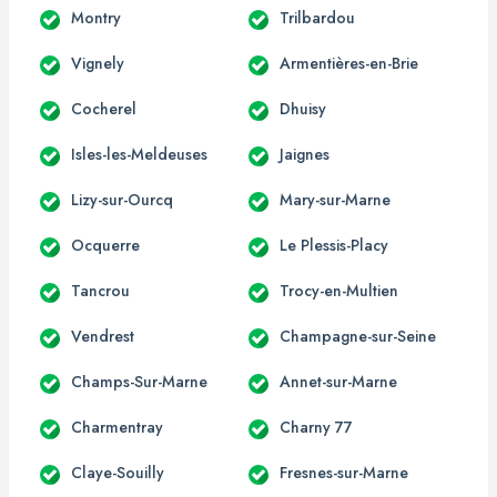
Montry
Trilbardou
Vignely
Armentières-en-Brie
Cocherel
Dhuisy
Isles-les-Meldeuses
Jaignes
Lizy-sur-Ourcq
Mary-sur-Marne
Ocquerre
Le Plessis-Placy
Tancrou
Trocy-en-Multien
Vendrest
Champagne-sur-Seine
Champs-Sur-Marne
Annet-sur-Marne
Charmentray
Charny 77
Claye-Souilly
Fresnes-sur-Marne