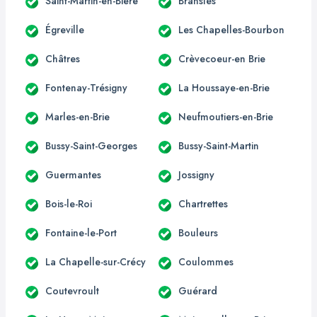
Saint-Martin-en-Bière
Bransles
Égreville
Les Chapelles-Bourbon
Châtres
Crèvecoeur-en Brie
Fontenay-Trésigny
La Houssaye-en-Brie
Marles-en-Brie
Neufmoutiers-en-Brie
Bussy-Saint-Georges
Bussy-Saint-Martin
Guermantes
Jossigny
Bois-le-Roi
Chartrettes
Fontaine-le-Port
Bouleurs
La Chapelle-sur-Crécy
Coulommes
Coutevroult
Guérard