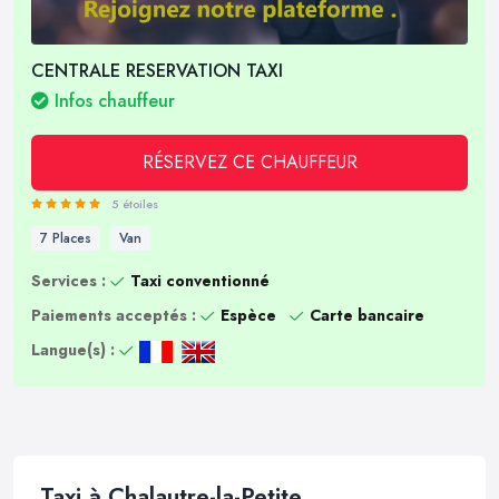
CENTRALE RESERVATION TAXI
Infos chauffeur
RÉSERVEZ CE CHAUFFEUR
5 étoiles
7 Places
Van
Services :
Taxi conventionné
Paiements acceptés :
Espèce
Carte bancaire
Langue(s) :
Taxi à Chalautre-la-Petite