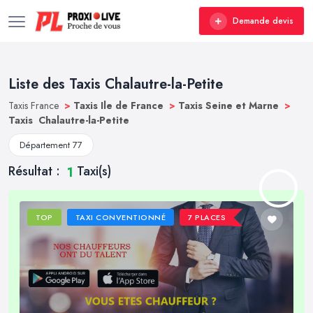
Demande devis
Liste des Taxis Chalautre-la-Petite
Taxis France
>
Taxis Ile de France
>
Taxis Seine et Marne
>
Taxis Chalautre-la-Petite
Département 77
Résultat :
Taxi(s)
1
TOP
TAXI CONVENTIONNÉ
7 PLACES