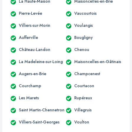
La Haute-Maison
Maisoncelles-en-Brie
Pierre-Levée
Vaucourtois
Villiers-sur-Morin
Voulangis
Aufferville
Bougligny
Château-Landon
Chenou
La Madeleine-sur-Loing
Maisoncelles-en-Gâtinais
Augers-en-Brie
Champcenest
Courchamp
Courtacon
Les Marets
Rupéreux
Saint Martin-Chennetron
Villegruis
Villiers-Saint-Georges
Voulton