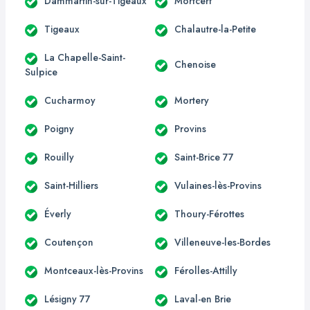
Dammartin-sur-Tigeaux
Mortcerf
Tigeaux
Chalautre-la-Petite
La Chapelle-Saint-
Chenoise
Sulpice
Cucharmoy
Mortery
Poigny
Provins
Rouilly
Saint-Brice 77
Saint-Hilliers
Vulaines-lès-Provins
Éverly
Thoury-Férottes
Coutençon
Villeneuve-les-Bordes
Montceaux-lès-Provins
Férolles-Attilly
Lésigny 77
Laval-en Brie