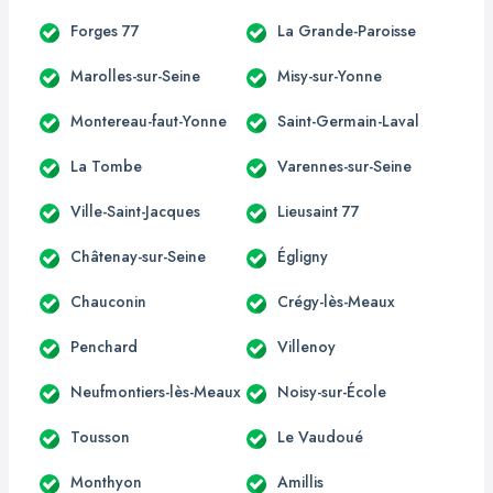
Forges 77
La Grande-Paroisse
Marolles-sur-Seine
Misy-sur-Yonne
Montereau-faut-Yonne
Saint-Germain-Laval
La Tombe
Varennes-sur-Seine
Ville-Saint-Jacques
Lieusaint 77
Châtenay-sur-Seine
Égligny
Chauconin
Crégy-lès-Meaux
Penchard
Villenoy
Neufmontiers-lès-Meaux
Noisy-sur-École
Tousson
Le Vaudoué
Monthyon
Amillis