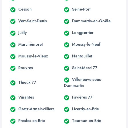
Cesson
Seine-Port
Vert-Saint-Denis
Dammartin-en-Goële
Juilly
Longperrier
Marchémoret
Moussy-le-Neuf
Moussy-le-Vieux
Nantouillet
Rouvres
Saint-Mard 77
Villeneuve-sous-
Thieux 77
Dammartin
Vinantes
Favières 77
Gretz-Armainvilliers
Liverdy-en-Brie
Presles-en-Brie
Tournan-en-Brie