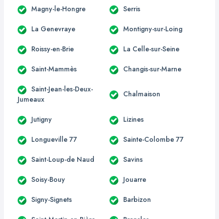
Magny-le-Hongre
Serris
La Genevraye
Montigny-sur-Loing
Roissy-en-Brie
La Celle-sur-Seine
Saint-Mammès
Changis-sur-Marne
Saint-Jean-les-Deux-
Chalmaison
Jumeaux
Jutigny
Lizines
Longueville 77
Sainte-Colombe 77
Saint-Loup-de Naud
Savins
Soisy-Bouy
Jouarre
Signy-Signets
Barbizon