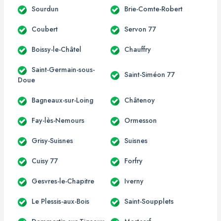
Sourdun
Brie-Comte-Robert
Coubert
Servon 77
Boissy-le-Châtel
Chauffry
Saint-Germain-sous-
Saint-Siméon 77
Doue
Bagneaux-sur-Loing
Châtenoy
Fay-lès-Nemours
Ormesson
Grisy-Suisnes
Suisnes
Cuisy 77
Forfry
Gesvres-le-Chapitre
Iverny
Le Plessis-aux-Bois
Saint-Soupplets