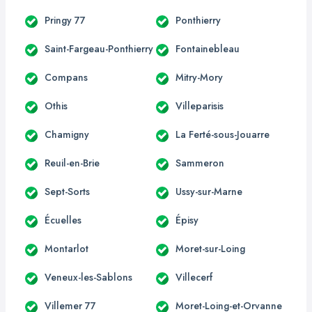
Pringy 77
Ponthierry
Saint-Fargeau-Ponthierry
Fontainebleau
Compans
Mitry-Mory
Othis
Villeparisis
Chamigny
La Ferté-sous-Jouarre
Reuil-en-Brie
Sammeron
Sept-Sorts
Ussy-sur-Marne
Écuelles
Épisy
Montarlot
Moret-sur-Loing
Veneux-les-Sablons
Villecerf
Villemer 77
Moret-Loing-et-Orvanne