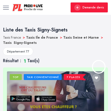
Demande devis
Liste des Taxis Signy-Signets
Taxis France
>
Taxis Ile de France
>
Taxis Seine et Marne
>
Taxis Signy-Signets
Département 77
Résultat :
Taxi(s)
1
TOP
TAXI CONVENTIONNÉ
7 PLACES