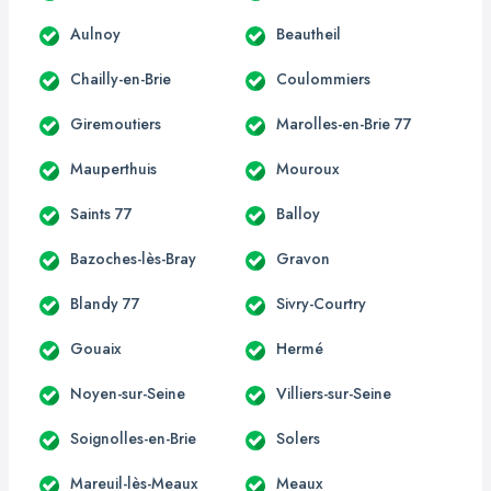
Aulnoy
Beautheil
Chailly-en-Brie
Coulommiers
Giremoutiers
Marolles-en-Brie 77
Mauperthuis
Mouroux
Saints 77
Balloy
Bazoches-lès-Bray
Gravon
Blandy 77
Sivry-Courtry
Gouaix
Hermé
Noyen-sur-Seine
Villiers-sur-Seine
Soignolles-en-Brie
Solers
Mareuil-lès-Meaux
Meaux