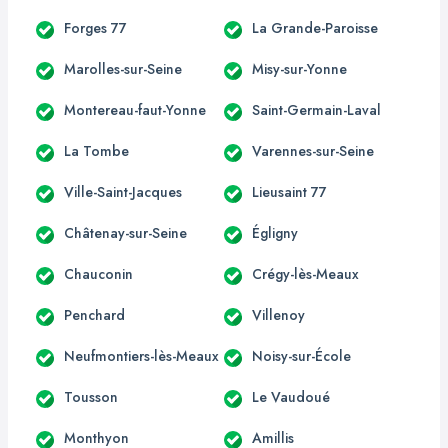
Forges 77
La Grande-Paroisse
Marolles-sur-Seine
Misy-sur-Yonne
Montereau-faut-Yonne
Saint-Germain-Laval
La Tombe
Varennes-sur-Seine
Ville-Saint-Jacques
Lieusaint 77
Châtenay-sur-Seine
Égligny
Chauconin
Crégy-lès-Meaux
Penchard
Villenoy
Neufmontiers-lès-Meaux
Noisy-sur-École
Tousson
Le Vaudoué
Monthyon
Amillis