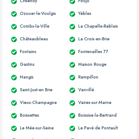
Crisenoy
Fouju
Ozouer-le-Voulgis
Yèbles
Combs-la-Ville
La Chapelle-Rablais
Châteaubleau
La Croix-en-Brie
Fontains
Fontenailles 77
Gastins
Maison Rouge
Nangis
Rampillon
Saint-Just-en Brie
Vanvillé
Vieux-Champagne
Vaires-sur-Marne
Boissettes
Boissise-la-Bertrand
Le Mée-sur-Seine
Le Pavé de Pontault