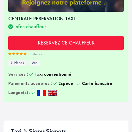
CENTRALE RESERVATION TAXI
Infos chauffeur
RÉSERVEZ CE CHAUFFEUR
5 étoiles
7 Places
Van
Services :
Taxi conventionné
Paiements acceptés :
Espèce
Carte bancaire
Langue(s) :
Taxi à Signy-Signets