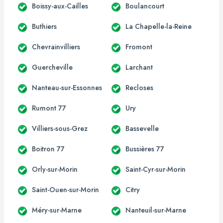
Boissy-aux-Cailles
Boulancourt
Buthiers
La Chapelle-la-Reine
Chevrainvilliers
Fromont
Guercheville
Larchant
Nanteau-sur-Essonnes
Recloses
Rumont 77
Ury
Villiers-sous-Grez
Bassevelle
Boitron 77
Bussières 77
Orly-sur-Morin
Saint-Cyr-sur-Morin
Saint-Ouen-sur-Morin
Citry
Méry-sur-Marne
Nanteuil-sur-Marne