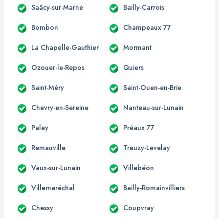
Saâcy-sur-Marne
Bailly-Carrois
Bombon
Champeaux 77
La Chapelle-Gauthier
Mormant
Ozouer-le-Repos
Quiers
Saint-Méry
Saint-Ouen-en-Brie
Chevry-en-Sereine
Nanteau-sur-Lunain
Paley
Préaux 77
Remauville
Treuzy-Levelay
Vaux-sur-Lunain
Villebéon
Villemaréchal
Bailly-Romainvilliers
Chessy
Coupvray