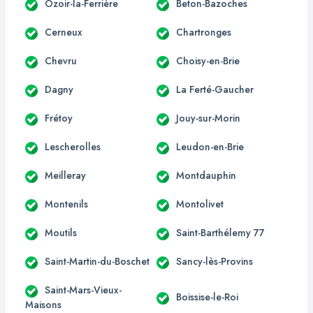
Ozoir-la-Ferrière
Beton-Bazoches
Cerneux
Chartronges
Chevru
Choisy-en-Brie
Dagny
La Ferté-Gaucher
Frétoy
Jouy-sur-Morin
Lescherolles
Leudon-en-Brie
Meilleray
Montdauphin
Montenils
Montolivet
Moutils
Saint-Barthélemy 77
Saint-Martin-du-Boschet
Sancy-lès-Provins
Saint-Mars-Vieux-
Boissise-le-Roi
Maisons