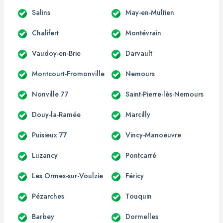
Salins
May-en-Multien
Chalifert
Montévrain
Vaudoy-en-Brie
Darvault
Montcourt-Fromonville
Nemours
Nonville 77
Saint-Pierre-lès-Nemours
Douy-la-Ramée
Marcilly
Puisieux 77
Vincy-Manoeuvre
Luzancy
Pontcarré
Les Ormes-sur-Voulzie
Féricy
Pézarches
Touquin
Barbey
Dormelles