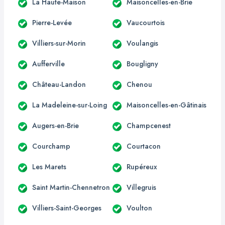
La Haute-Maison
Maisoncelles-en-Brie
Pierre-Levée
Vaucourtois
Villiers-sur-Morin
Voulangis
Aufferville
Bougligny
Château-Landon
Chenou
La Madeleine-sur-Loing
Maisoncelles-en-Gâtinais
Augers-en-Brie
Champcenest
Courchamp
Courtacon
Les Marets
Rupéreux
Saint Martin-Chennetron
Villegruis
Villiers-Saint-Georges
Voulton