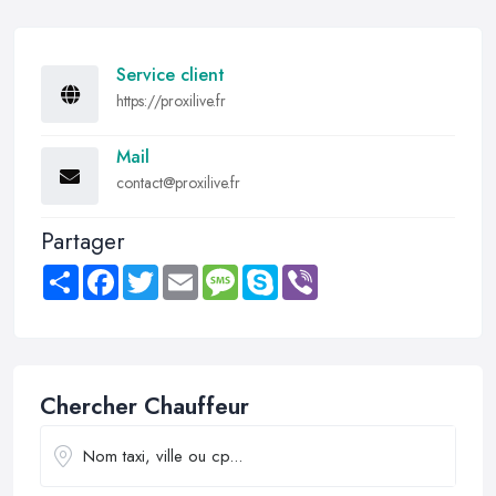
Service client
https://proxilive.fr
Mail
contact@proxilive.fr
Partager
Share
Facebook
Twitter
Email
Message
Skype
Viber
Chercher Chauffeur