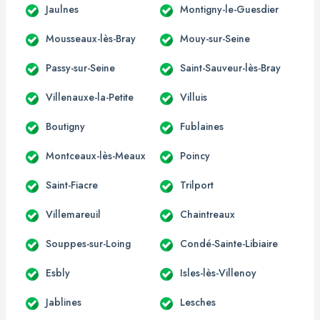
Jaulnes
Montigny-le-Guesdier
Mousseaux-lès-Bray
Mouy-sur-Seine
Passy-sur-Seine
Saint-Sauveur-lès-Bray
Villenauxe-la-Petite
Villuis
Boutigny
Fublaines
Montceaux-lès-Meaux
Poincy
Saint-Fiacre
Trilport
Villemareuil
Chaintreaux
Souppes-sur-Loing
Condé-Sainte-Libiaire
Esbly
Isles-lès-Villenoy
Jablines
Lesches