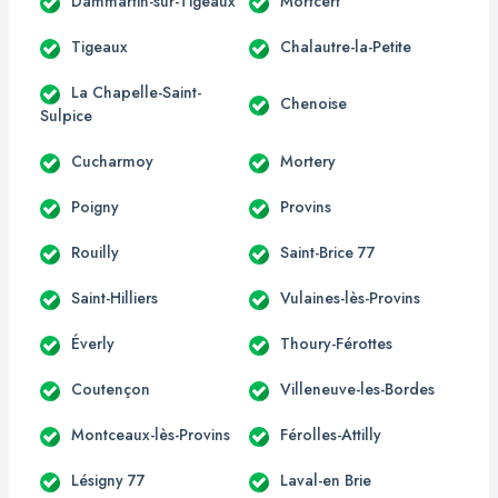
Dammartin-sur-Tigeaux
Mortcerf
Tigeaux
Chalautre-la-Petite
La Chapelle-Saint-
Chenoise
Sulpice
Cucharmoy
Mortery
Poigny
Provins
Rouilly
Saint-Brice 77
Saint-Hilliers
Vulaines-lès-Provins
Éverly
Thoury-Férottes
Coutençon
Villeneuve-les-Bordes
Montceaux-lès-Provins
Férolles-Attilly
Lésigny 77
Laval-en Brie