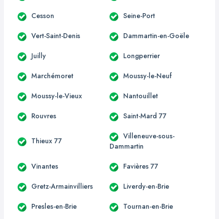
Cesson
Seine-Port
Vert-Saint-Denis
Dammartin-en-Goële
Juilly
Longperrier
Marchémoret
Moussy-le-Neuf
Moussy-le-Vieux
Nantouillet
Rouvres
Saint-Mard 77
Villeneuve-sous-
Thieux 77
Dammartin
Vinantes
Favières 77
Gretz-Armainvilliers
Liverdy-en-Brie
Presles-en-Brie
Tournan-en-Brie