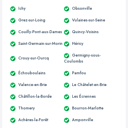
Ichy
Obsonville
Grez-sur-Loing
Vulaines-sur-Seine
Couilly-Pont-aux-Dames
Quincy-Voisins
Saint-Germain-sur-Morin
Héricy
Germigny-sous-
Crouy-sur-Ourcq
Coulombs
Échouboulains
Pamfou
Valence-en-Brie
Le Châtelet-en-Brie
Châtillon-la-Borde
Les Écrennes
Thomery
Bourron-Marlotte
Achères-la-Forêt
Amponville