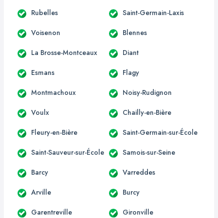
Rubelles
Saint-Germain-Laxis
Voisenon
Blennes
La Brosse-Montceaux
Diant
Esmans
Flagy
Montmachoux
Noisy-Rudignon
Voulx
Chailly-en-Bière
Fleury-en-Bière
Saint-Germain-sur-École
Saint-Sauveur-sur-École
Samois-sur-Seine
Barcy
Varreddes
Arville
Burcy
Garentreville
Gironville