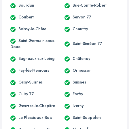
Sourdun
Brie-Comte-Robert
Coubert
Servon 77
Boissy-le-Châtel
Chauffry
Saint-Germain-sous-
Saint-Siméon 77
Doue
Bagneaux-sur-Loing
Châtenoy
Fay-lès-Nemours
Ormesson
Grisy-Suisnes
Suisnes
Cuisy 77
Forfry
Gesvres-le-Chapitre
Iverny
Le Plessis-aux-Bois
Saint-Soupplets