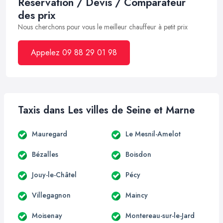
Réservation / Devis / Comparateur
des prix
Nous cherchons pour vous le meilleur chauffeur à petit prix
Appelez 09 88 29 01 98
Taxis dans Les villes de Seine et Marne
Mauregard
Le Mesnil-Amelot
Bézalles
Boisdon
Jouy-le-Châtel
Pécy
Villegagnon
Maincy
Moisenay
Montereau-sur-le-Jard