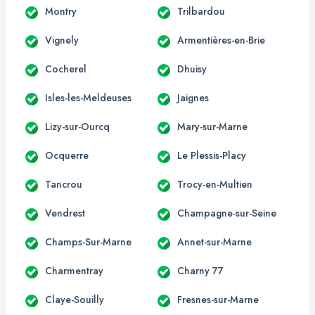
Montry
Trilbardou
Vignely
Armentières-en-Brie
Cocherel
Dhuisy
Isles-les-Meldeuses
Jaignes
Lizy-sur-Ourcq
Mary-sur-Marne
Ocquerre
Le Plessis-Placy
Tancrou
Trocy-en-Multien
Vendrest
Champagne-sur-Seine
Champs-Sur-Marne
Annet-sur-Marne
Charmentray
Charny 77
Claye-Souilly
Fresnes-sur-Marne