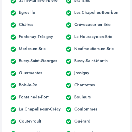
Saint-Martin-en-Bière
Bransles
Égreville
Les Chapelles-Bourbon
Châtres
Crèvecoeur-en Brie
Fontenay-Trésigny
La Houssaye-en-Brie
Marles-en-Brie
Neufmoutiers-en-Brie
Bussy-Saint-Georges
Bussy-Saint-Martin
Guermantes
Jossigny
Bois-le-Roi
Chartrettes
Fontaine-le-Port
Bouleurs
La Chapelle-sur-Crécy
Coulommes
Coutevroult
Guérard