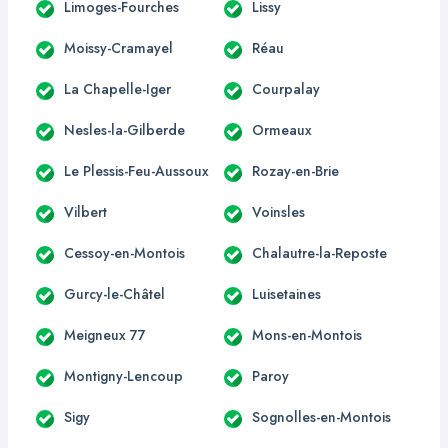
Limoges-Fourches
Lissy
Moissy-Cramayel
Réau
La Chapelle-Iger
Courpalay
Nesles-la-Gilberde
Ormeaux
Le Plessis-Feu-Aussoux
Rozay-en-Brie
Vilbert
Voinsles
Cessoy-en-Montois
Chalautre-la-Reposte
Gurcy-le-Châtel
Luisetaines
Meigneux 77
Mons-en-Montois
Montigny-Lencoup
Paroy
Sigy
Sognolles-en-Montois