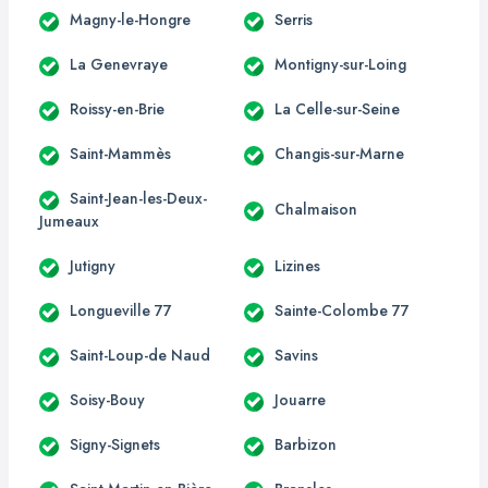
Magny-le-Hongre
Serris
La Genevraye
Montigny-sur-Loing
Roissy-en-Brie
La Celle-sur-Seine
Saint-Mammès
Changis-sur-Marne
Saint-Jean-les-Deux-
Chalmaison
Jumeaux
Jutigny
Lizines
Longueville 77
Sainte-Colombe 77
Saint-Loup-de Naud
Savins
Soisy-Bouy
Jouarre
Signy-Signets
Barbizon