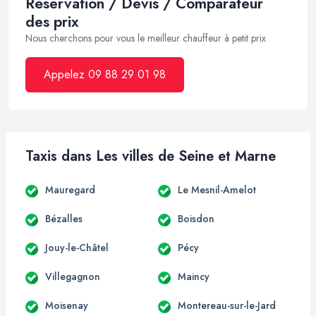
Réservation / Devis / Comparateur
des prix
Nous cherchons pour vous le meilleur chauffeur à petit prix
Appelez 09 88 29 01 98
Taxis dans Les villes de Seine et Marne
Mauregard
Le Mesnil-Amelot
Bézalles
Boisdon
Jouy-le-Châtel
Pécy
Villegagnon
Maincy
Moisenay
Montereau-sur-le-Jard