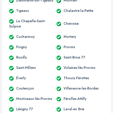
Dammartin-sur-Tigeaux
Mortcerf
Tigeaux
Chalautre-la-Petite
La Chapelle-Saint-
Chenoise
Sulpice
Cucharmoy
Mortery
Poigny
Provins
Rouilly
Saint-Brice 77
Saint-Hilliers
Vulaines-lès-Provins
Éverly
Thoury-Férottes
Coutençon
Villeneuve-les-Bordes
Montceaux-lès-Provins
Férolles-Attilly
Lésigny 77
Laval-en Brie