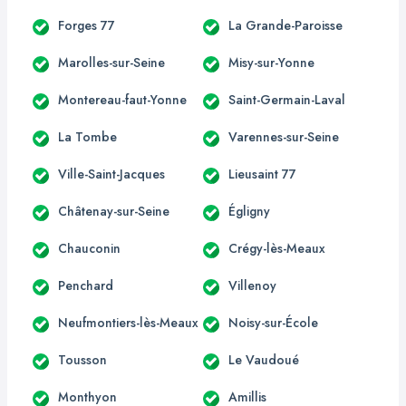
Forges 77
La Grande-Paroisse
Marolles-sur-Seine
Misy-sur-Yonne
Montereau-faut-Yonne
Saint-Germain-Laval
La Tombe
Varennes-sur-Seine
Ville-Saint-Jacques
Lieusaint 77
Châtenay-sur-Seine
Égligny
Chauconin
Crégy-lès-Meaux
Penchard
Villenoy
Neufmontiers-lès-Meaux
Noisy-sur-École
Tousson
Le Vaudoué
Monthyon
Amillis