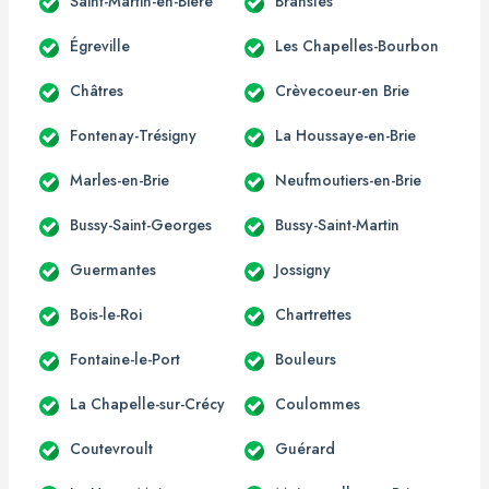
Saint-Martin-en-Bière
Bransles
Égreville
Les Chapelles-Bourbon
Châtres
Crèvecoeur-en Brie
Fontenay-Trésigny
La Houssaye-en-Brie
Marles-en-Brie
Neufmoutiers-en-Brie
Bussy-Saint-Georges
Bussy-Saint-Martin
Guermantes
Jossigny
Bois-le-Roi
Chartrettes
Fontaine-le-Port
Bouleurs
La Chapelle-sur-Crécy
Coulommes
Coutevroult
Guérard