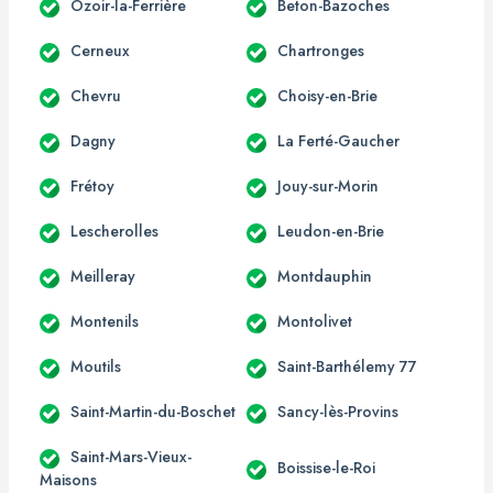
Ozoir-la-Ferrière
Beton-Bazoches
Cerneux
Chartronges
Chevru
Choisy-en-Brie
Dagny
La Ferté-Gaucher
Frétoy
Jouy-sur-Morin
Lescherolles
Leudon-en-Brie
Meilleray
Montdauphin
Montenils
Montolivet
Moutils
Saint-Barthélemy 77
Saint-Martin-du-Boschet
Sancy-lès-Provins
Saint-Mars-Vieux-
Boissise-le-Roi
Maisons