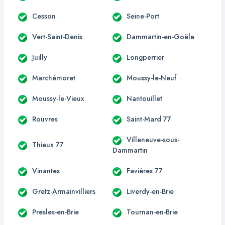
Cesson
Seine-Port
Vert-Saint-Denis
Dammartin-en-Goële
Juilly
Longperrier
Marchémoret
Moussy-le-Neuf
Moussy-le-Vieux
Nantouillet
Rouvres
Saint-Mard 77
Villeneuve-sous-
Thieux 77
Dammartin
Vinantes
Favières 77
Gretz-Armainvilliers
Liverdy-en-Brie
Presles-en-Brie
Tournan-en-Brie