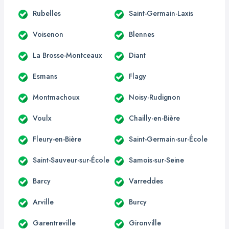
Rubelles
Saint-Germain-Laxis
Voisenon
Blennes
La Brosse-Montceaux
Diant
Esmans
Flagy
Montmachoux
Noisy-Rudignon
Voulx
Chailly-en-Bière
Fleury-en-Bière
Saint-Germain-sur-École
Saint-Sauveur-sur-École
Samois-sur-Seine
Barcy
Varreddes
Arville
Burcy
Garentreville
Gironville