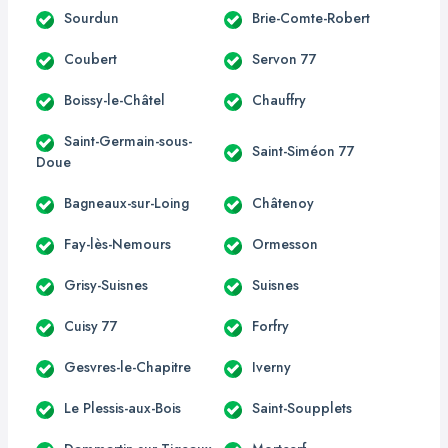
Sourdun
Brie-Comte-Robert
Coubert
Servon 77
Boissy-le-Châtel
Chauffry
Saint-Germain-sous-
Saint-Siméon 77
Doue
Bagneaux-sur-Loing
Châtenoy
Fay-lès-Nemours
Ormesson
Grisy-Suisnes
Suisnes
Cuisy 77
Forfry
Gesvres-le-Chapitre
Iverny
Le Plessis-aux-Bois
Saint-Soupplets