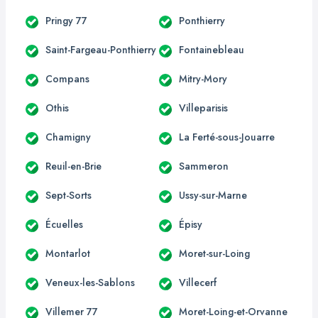
Pringy 77
Ponthierry
Saint-Fargeau-Ponthierry
Fontainebleau
Compans
Mitry-Mory
Othis
Villeparisis
Chamigny
La Ferté-sous-Jouarre
Reuil-en-Brie
Sammeron
Sept-Sorts
Ussy-sur-Marne
Écuelles
Épisy
Montarlot
Moret-sur-Loing
Veneux-les-Sablons
Villecerf
Villemer 77
Moret-Loing-et-Orvanne