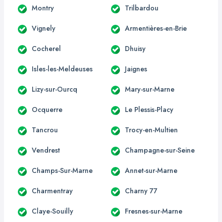
Montry
Trilbardou
Vignely
Armentières-en-Brie
Cocherel
Dhuisy
Isles-les-Meldeuses
Jaignes
Lizy-sur-Ourcq
Mary-sur-Marne
Ocquerre
Le Plessis-Placy
Tancrou
Trocy-en-Multien
Vendrest
Champagne-sur-Seine
Champs-Sur-Marne
Annet-sur-Marne
Charmentray
Charny 77
Claye-Souilly
Fresnes-sur-Marne