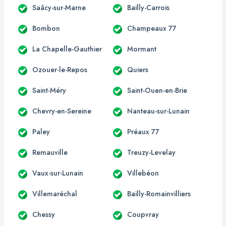
Saâcy-sur-Marne
Bailly-Carrois
Bombon
Champeaux 77
La Chapelle-Gauthier
Mormant
Ozouer-le-Repos
Quiers
Saint-Méry
Saint-Ouen-en-Brie
Chevry-en-Sereine
Nanteau-sur-Lunain
Paley
Préaux 77
Remauville
Treuzy-Levelay
Vaux-sur-Lunain
Villebéon
Villemaréchal
Bailly-Romainvilliers
Chessy
Coupvray