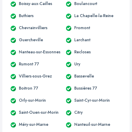
Boissy-aux-Cailles
Boulancourt
Buthiers
La Chapelle-la-Reine
Chevrainvilliers
Fromont
Guercheville
Larchant
Nanteau-sur-Essonnes
Recloses
Rumont 77
Ury
Villiers-sous-Grez
Bassevelle
Boitron 77
Bussières 77
Orly-sur-Morin
Saint-Cyr-sur-Morin
Saint-Ouen-sur-Morin
Citry
Méry-sur-Marne
Nanteuil-sur-Marne