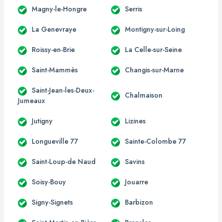
Magny-le-Hongre
Serris
La Genevraye
Montigny-sur-Loing
Roissy-en-Brie
La Celle-sur-Seine
Saint-Mammès
Changis-sur-Marne
Saint-Jean-les-Deux-
Chalmaison
Jumeaux
Jutigny
Lizines
Longueville 77
Sainte-Colombe 77
Saint-Loup-de Naud
Savins
Soisy-Bouy
Jouarre
Signy-Signets
Barbizon