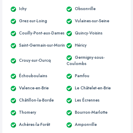
Ichy
Obsonville
Grez-sur-Loing
Vulaines-sur-Seine
Couilly-Pont-aux-Dames
Quincy-Voisins
Saint-Germain-sur-Morin
Héricy
Germigny-sous-
Crouy-sur-Ourcq
Coulombs
Échouboulains
Pamfou
Valence-en-Brie
Le Châtelet-en-Brie
Châtillon-la-Borde
Les Écrennes
Thomery
Bourron-Marlotte
Achères-la-Forêt
Amponville