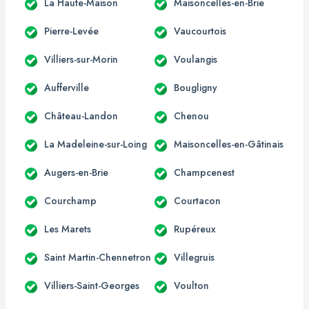
La Haute-Maison
Maisoncelles-en-Brie
Pierre-Levée
Vaucourtois
Villiers-sur-Morin
Voulangis
Aufferville
Bougligny
Château-Landon
Chenou
La Madeleine-sur-Loing
Maisoncelles-en-Gâtinais
Augers-en-Brie
Champcenest
Courchamp
Courtacon
Les Marets
Rupéreux
Saint Martin-Chennetron
Villegruis
Villiers-Saint-Georges
Voulton