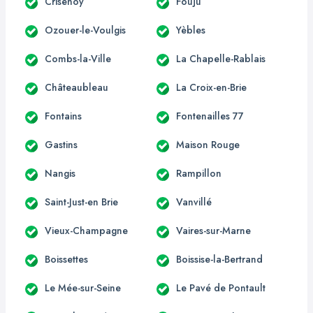
Crisenoy
Fouju
Ozouer-le-Voulgis
Yèbles
Combs-la-Ville
La Chapelle-Rablais
Châteaubleau
La Croix-en-Brie
Fontains
Fontenailles 77
Gastins
Maison Rouge
Nangis
Rampillon
Saint-Just-en Brie
Vanvillé
Vieux-Champagne
Vaires-sur-Marne
Boissettes
Boissise-la-Bertrand
Le Mée-sur-Seine
Le Pavé de Pontault