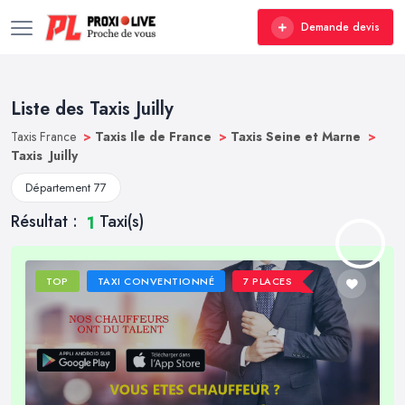
Demande devis
Liste des Taxis Juilly
Taxis France
>
Taxis Ile de France
>
Taxis Seine et Marne
>
Taxis Juilly
Département 77
Résultat :
Taxi(s)
1
TOP
TAXI CONVENTIONNÉ
7 PLACES