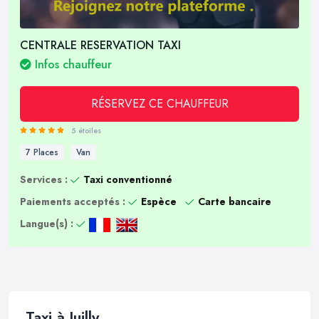
CENTRALE RESERVATION TAXI
Infos chauffeur
RÉSERVEZ CE CHAUFFEUR
5 étoiles
7 Places
Van
Services :
Taxi conventionné
Paiements acceptés :
Espèce
Carte bancaire
Langue(s) :
Taxi à Juilly