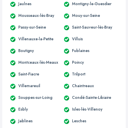
Jaulnes
Montigny-le-Guesdier
Mousseaux-lès-Bray
Mouy-sur-Seine
Passy-sur-Seine
Saint-Sauveur-lès-Bray
Villenauxe-la-Petite
Villuis
Boutigny
Fublaines
Montceaux-lès-Meaux
Poincy
Saint-Fiacre
Trilport
Villemareuil
Chaintreaux
Souppes-sur-Loing
Condé-Sainte-Libiaire
Esbly
Isles-lès-Villenoy
Jablines
Lesches