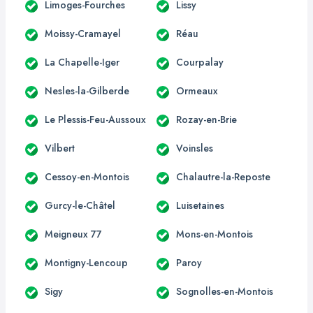
Limoges-Fourches
Lissy
Moissy-Cramayel
Réau
La Chapelle-Iger
Courpalay
Nesles-la-Gilberde
Ormeaux
Le Plessis-Feu-Aussoux
Rozay-en-Brie
Vilbert
Voinsles
Cessoy-en-Montois
Chalautre-la-Reposte
Gurcy-le-Châtel
Luisetaines
Meigneux 77
Mons-en-Montois
Montigny-Lencoup
Paroy
Sigy
Sognolles-en-Montois