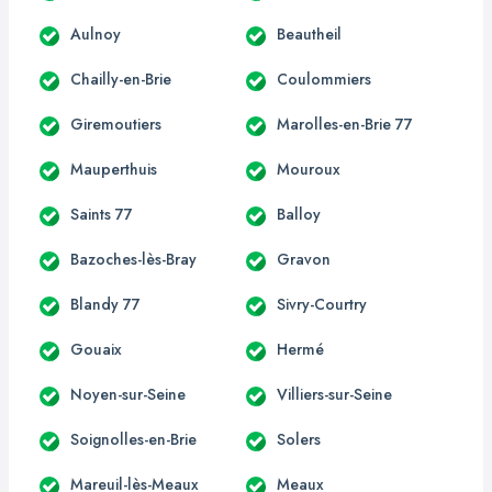
Aulnoy
Beautheil
Chailly-en-Brie
Coulommiers
Giremoutiers
Marolles-en-Brie 77
Mauperthuis
Mouroux
Saints 77
Balloy
Bazoches-lès-Bray
Gravon
Blandy 77
Sivry-Courtry
Gouaix
Hermé
Noyen-sur-Seine
Villiers-sur-Seine
Soignolles-en-Brie
Solers
Mareuil-lès-Meaux
Meaux