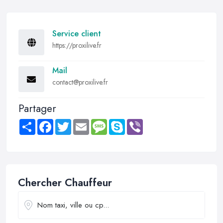
Service client
https://proxilive.fr
Mail
contact@proxilive.fr
Partager
Share
Facebook
Twitter
Email
Message
Skype
Viber
Chercher Chauffeur